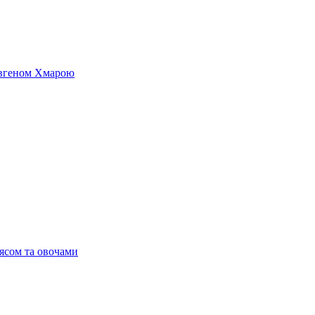
 Євгеном Хмарою
’ясом та овочами