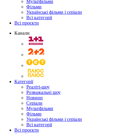
Мультфільми
Фільми
Українські фільми і серіали
Всі категорії
Всі проєкти
Канали
Категорії
Реаліті-шоу
Розважальні шоу
Новини
Серіали
Мультфільми
Фільми
Українські фільми і серіали
Всі категорії
Всі проєкти