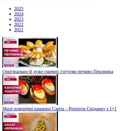
2025
2024
2023
2022
2021
Оригінально й дуже смачно: готуємо печиво Перлинка
Милі новорічні канапки Санта – Рецепти Сніданку з 1+1