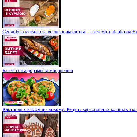
Сендвіч із хурмою та вершковим сиром – готуємо з піаністом
Багет з помідорами та моцарелою
Картопля з м'ясом по-новому! Рецепт картопляних кошиків з м