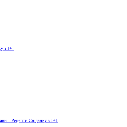
у з 1+1
ави – Рецепти Сніданку з 1+1