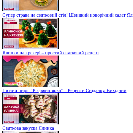
Супер страва на святковий стіл! Швидкий новорічний салат Ял
Ялинки на крекері – простий святковий рецепт
Пісний пиріг "Різдвяна зірка" – Рецепти Сніданку. Вихідний
Святкова закуска Ялинка