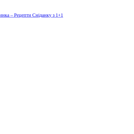
инка – Рецепти Сніданку з 1+1