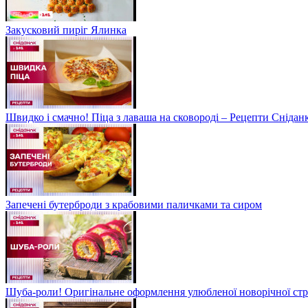
Закусковий пиріг Ялинка
Швидко і смачно! Піца з лаваша на сковороді – Рецепти Сніданк
Запечені бутерброди з крабовими паличками та сиром
Шуба-роли! Оригінальне оформлення улюбленої новорічної стр