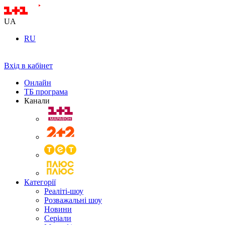
UA
RU
Вхід в кабінет
Онлайн
ТБ програма
Канали
Категорії
Реаліті-шоу
Розважальні шоу
Новини
Серіали