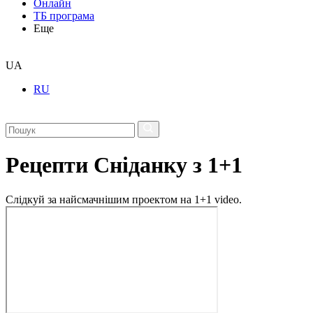
Онлайн
ТБ програма
Еще
UA
RU
Рецепти Сніданку з 1+1
Слідкуй за найсмачнішим проектом на 1+1 video.