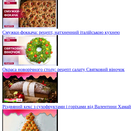
Смужки-фоккача: рецепт, натхненний італійською кухнею
Окраса новорічного столу: рецепт салату Святковий віночок
Різдвяний кекс з сухофруктами і горіхами від Валентини Хама