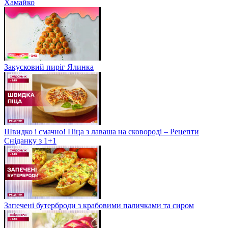
Хамайко
Закусковий пиріг Ялинка
Швидко і смачно! Піца з лаваша на сковороді – Рецепти
Сніданку з 1+1
Запечені бутерброди з крабовими паличками та сиром