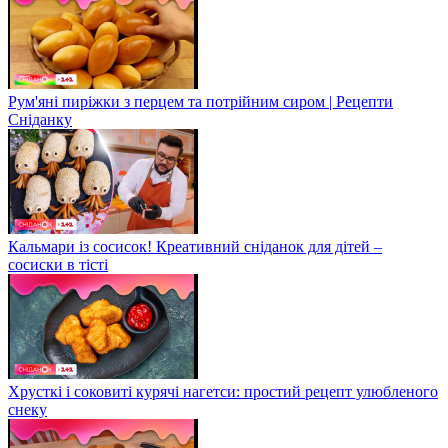
Рум'яні пиріжки з перцем та потрійним сиром | Рецепти
Сніданку
Кальмари із сосисок! Креативний сніданок для дітей –
сосиски в тісті
Хрусткі і соковиті курячі нагетси: простий рецепт улюбленого
снеку