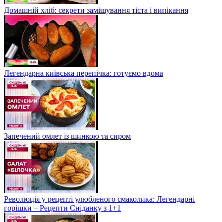
Домашній хліб: секрети замішування тіста і випікання
Легендарна київська перепічка: готуємо вдома
Запечений омлет із шинкою та сиром
Революція у рецепті улюбленого смаколика: Легендарні
горішки – Рецепти Сніданку з 1+1