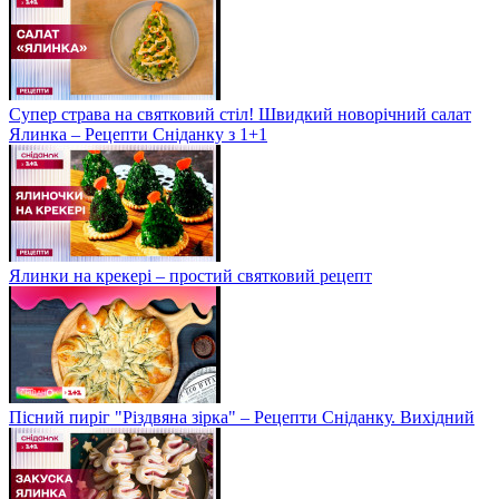
Супер страва на святковий стіл! Швидкий новорічний салат
Ялинка – Рецепти Сніданку з 1+1
Ялинки на крекері – простий святковий рецепт
Пісний пиріг "Різдвяна зірка" – Рецепти Сніданку. Вихідний