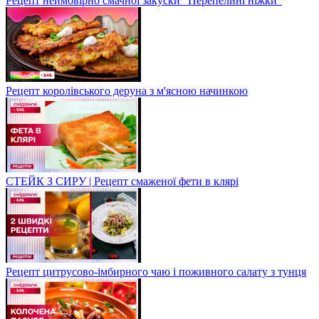
Рецепт неймовірно смачної закуски "Перепелині ніжки"
Рецепт королівського деруна з м'ясною начинкою
СТЕЙК З СИРУ | Рецепт смаженої фети в клярі
Рецепт цитрусово-імбирного чаю і поживного салату з тунця