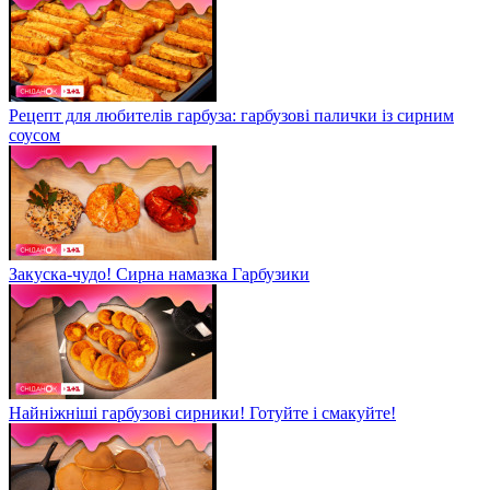
Рецепт для любителів гарбуза: гарбузові палички із сирним
соусом
Закуска-чудо! Сирна намазка Гарбузики
Найніжніші гарбузові сирники! Готуйте і смакуйте!