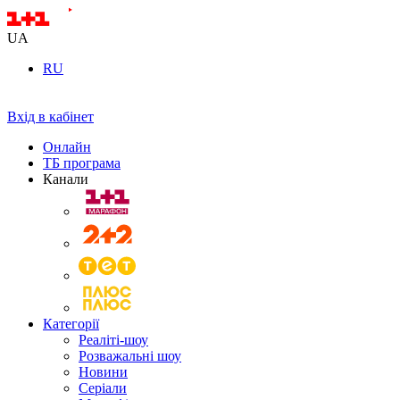
UA
RU
Вхід в кабінет
Онлайн
ТБ програма
Канали
Категорії
Реаліті-шоу
Розважальні шоу
Новини
Серіали