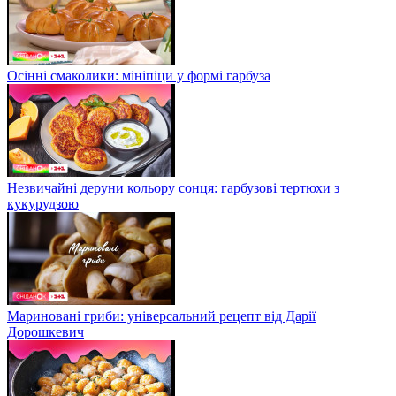
Осінні смаколики: мініпіци у формі гарбуза
Незвичайні деруни кольору сонця: гарбузові тертюхи з
кукурудзою
Мариновані гриби: універсальний рецепт від Дарії
Дорошкевич