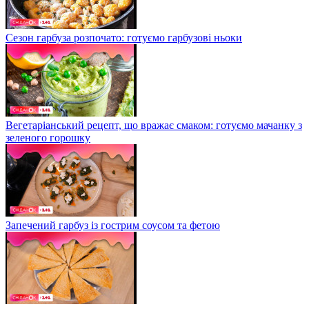
Сезон гарбуза розпочато: готуємо гарбузові ньоки
Вегетаріанський рецепт, що вражає смаком: готуємо мачанку з
зеленого горошку
Запечений гарбуз із гострим соусом та фетою