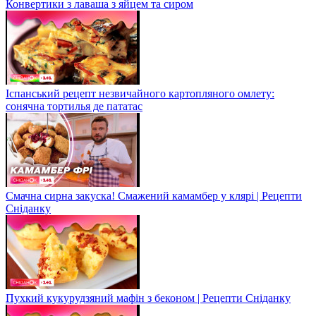
Конвертики з лаваша з яйцем та сиром
Іспанський рецепт незвичайного картопляного омлету:
сонячна тортилья де пататас
Смачна сирна закуска! Смажений камамбер у клярі | Рецепти
Сніданку
Пухкий кукурудзяний мафін з беконом | Рецепти Сніданку