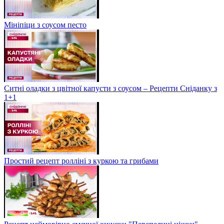
Мініпіци з соусом песто
Ситні оладки з цвітної капусти з соусом – Рецепти Сніданку з
1+1
Простий рецепт ролліні з куркою та грибами