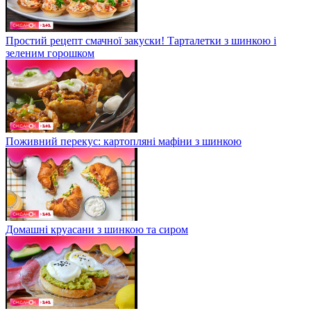
Простий рецепт смачної закуски! Тарталетки з шинкою і
зеленим горошком
Поживний перекус: картопляні мафіни з шинкою
Домашні круасани з шинкою та сиром