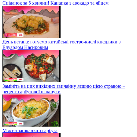
Сніданок за 5 хвилин! Канапка з авокадо та яйцем
День вегана: готуємо китайські гостро-кислі кнедлики з
Едуардом Насировим
Замініть на цих вихідних звичайну яєшню цією стравою –
рецепт гарбузової шакшуки
М'ясна запіканка з гарбуза