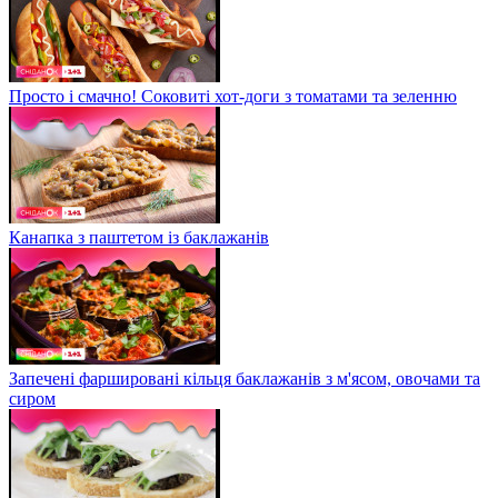
Просто і смачно! Соковиті хот-доги з томатами та зеленню
Канапка з паштетом із баклажанів
Запечені фаршировані кільця баклажанів з м'ясом, овочами та
сиром