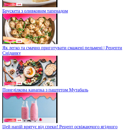
Брускета з оливковим тапенадом
Як легко та смачно приготувати смажені пельмені | Рецепти
Сніданку
Понеділкова канапка з паштетом Мутабаль
Цей напій врятує від спеки! Рецепт освіжаючого ягідного