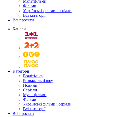
Мультфільми
Фільми
Українські фільми і серіали
Всі категорії
Всі проєкти
Канали
Категорії
Реаліті-шоу
Розважальні шоу
Новини
Серіали
Мультфільми
Фільми
Українські фільми і серіали
Всі категорії
Всі проєкти