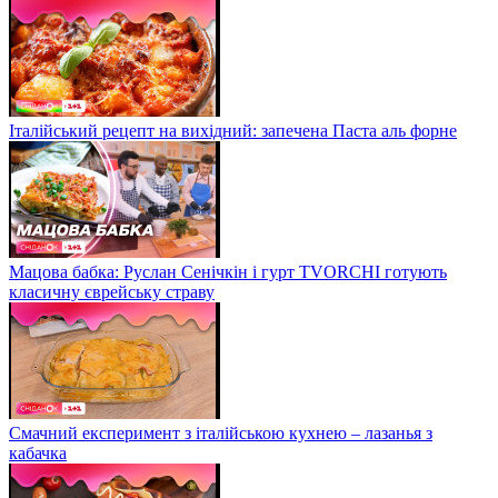
Італійський рецепт на вихідний: запечена Паста аль форне
Мацова бабка: Руслан Сенічкін і гурт TVORCHI готують
класичну єврейську страву
Смачний експеримент з італійською кухнею – лазанья з
кабачка