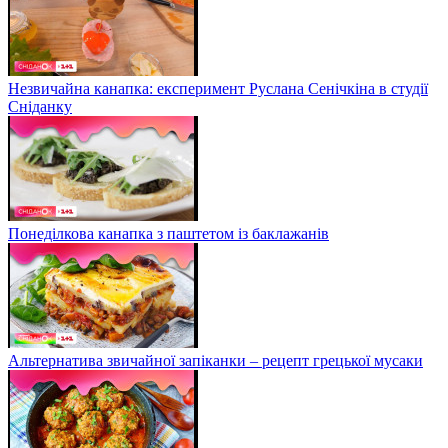
Незвичайна канапка: експеримент Руслана Сенічкіна в студії
Сніданку
Понеділкова канапка з паштетом із баклажанів
Альтернатива звичайної запіканки – рецепт грецької мусаки