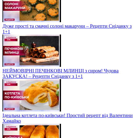
Дуже прості та смачні солоні макаруни – Рецепти Сніданку з
1+1
НЕЙМОВІРНІ ПЕЧІНКОВІ МЛИНЦІ з сиром! Чудова
ЗАКУСКА! – Рецепти Сніданку з 1+1
Ідеальна котлета по-київськи! Простий рецепт від Валентини
Хамайко