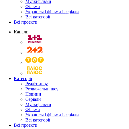
Мультфільми
Фільми
Українські фільми і серіали
Всі категорії
Всі проєкти
Канали
Категорії
Реаліті-шоу
Розважальні шоу
Новини
Серіали
Мультфільми
Фільми
Українські фільми і серіали
Всі категорії
Всі проєкти