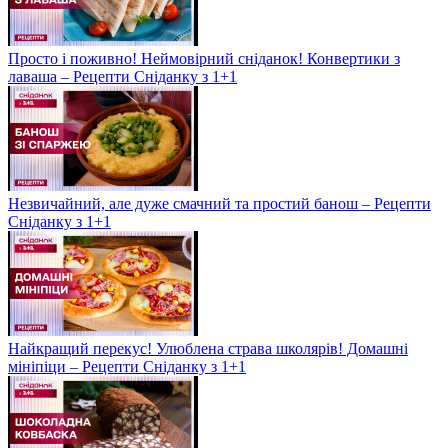
Просто і поживно! Неймовірний сніданок! Конвертики з
лаваша – Рецепти Сніданку з 1+1
Незвичайний, але дуже смачний та простий банош – Рецепти
Сніданку з 1+1
Найкращий перекус! Улюблена страва школярів! Домашні
мініпіци – Рецепти Сніданку з 1+1