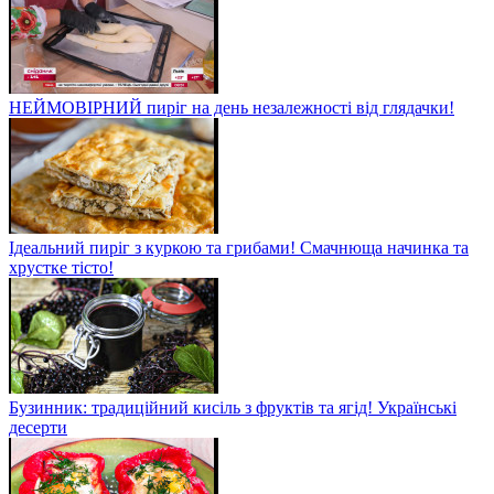
НЕЙМОВІРНИЙ пиріг на день незалежності від глядачки!
Ідеальний пиріг з куркою та грибами! Смачнюща начинка та
хрустке тісто!
Бузинник: традиційний кисіль з фруктів та ягід! Українські
десерти