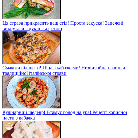
Ця страва прикрасить ваш стіл! Проста закуска! Запечені
викрутаси з цукіні та фетою
Смакота від шефа! Піца з кабачками! Незвичайна начинка
традиційної італійської страви
Кулінарний шедевр! Втамує голод на ура! Рецепт корисної
пасти з кабачка