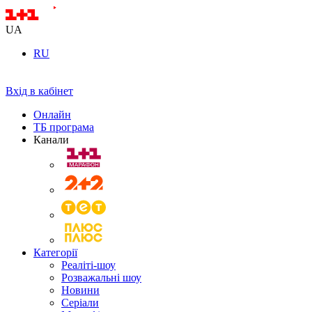
UA
RU
Вхід в кабінет
Онлайн
ТБ програма
Канали
Категорії
Реаліті-шоу
Розважальні шоу
Новини
Серіали