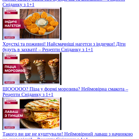
Сніданку з 1+1
Хрусткі та поживні! Найсмачніші нагетси з індички! Діти
будуть в захваті! – Рецепти Сніданку з 1+1
ЩООООО? Піца у формі морозива? Неймовірна смакота –
Рецепти Сніданку з 1+1
Такого ви ще не куштували! Неймовірний лаваш з начинкою