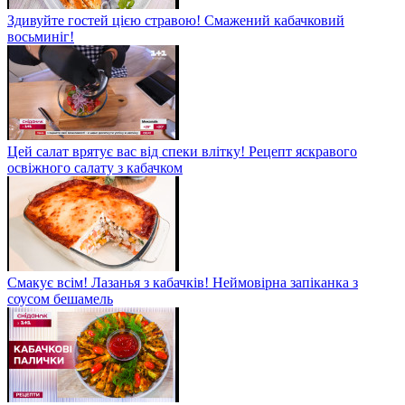
Здивуйте гостей цією стравою! Смажений кабачковий
восьминіг!
Цей салат врятує вас від спеки влітку! Рецепт яскравого
освіжного салату з кабачком
Смакує всім! Лазанья з кабачків! Неймовірна запіканка з
соусом бешамель