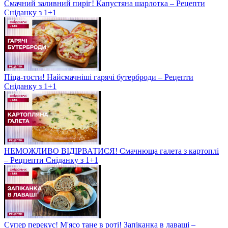
Смачний заливний пиріг! Капустяна шарлотка – Рецепти
Сніданку з 1+1
Піца-тости! Найсмачніші гарячі бутерброди – Рецепти
Сніданку з 1+1
НЕМОЖЛИВО ВІДІРВАТИСЯ! Смачнюща галета з картоплі
– Рецпепти Сніданку з 1+1
Супер перекус! М'ясо тане в роті! Запіканка в лаваші –