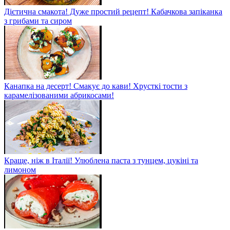
Дієтична смакота! Дуже простий рецепт! Кабачкова запіканка
з грибами та сиром
Канапка на десерт! Смакує до кави! Хрусткі тости з
карамелізованими абрикосами!
Краще, ніж в Італії! Улюблена паста з тунцем, цукіні та
лимоном