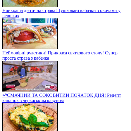
Найкраща дієтична страва! Тушковані кабачки з овочами у
вершках
Неймовірні рулетики! Прикраса святкового столу! Супер
проста страва з кабачка
🍉СМАЧНИЙ ТА СОКОВИТИЙ ПОЧАТОК ДНЯ! Рецепт
канапок з черкаським кавуном