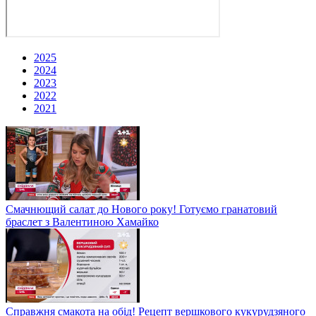
2025
2024
2023
2022
2021
Смачнющий салат до Нового року! Готуємо гранатовий
браслет з Валентиною Хамайко
Справжня смакота на обід! Рецепт вершкового кукурудзяного