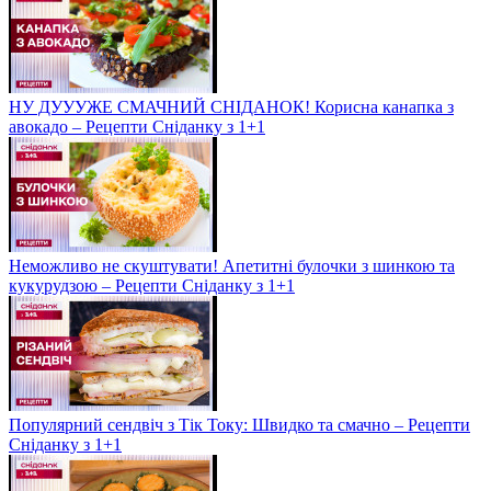
НУ ДУУУЖЕ СМАЧНИЙ СНІДАНОК! Корисна канапка з
авокадо – Рецепти Сніданку з 1+1
Неможливо не скуштувати! Апетитні булочки з шинкою та
кукурудзою – Рецепти Сніданку з 1+1
Популярний сендвіч з Тік Току: Швидко та смачно – Рецепти
Сніданку з 1+1