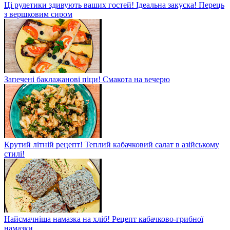
Ці рулетики здивують ваших гостей! Ідеальна закуска! Перець
з вершковим сиром
Запечені баклажанові піци! Смакота на вечерю
Крутий літній рецепт! Теплий кабачковий салат в азійському
стилі!
Найсмачніша намазка на хліб! Рецепт кабачково-грибної
намазки