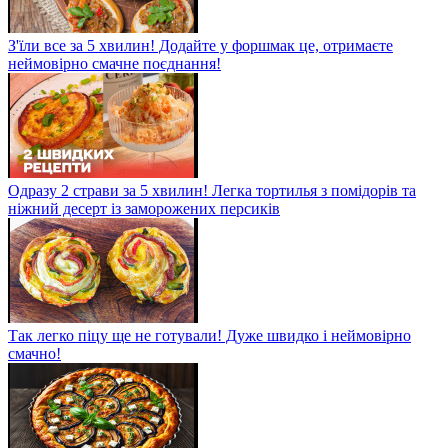
З'їли все за 5 хвилин! Додайте у форшмак це, отримаєте
неймовірно смачне поєднання!
Одразу 2 страви за 5 хвилин! Легка тортилья з помідорів та
ніжний десерт із заморожених персиків
Так легко піцу ще не готували! Дуже швидко і неймовірно
смачно!