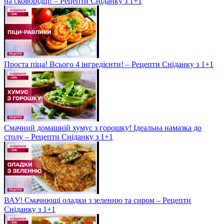
на сковорідці! – Рецепти Сніданку з 1+1
Проста піца! Всього 4 інгредієнти! – Рецепти Сніданку з 1+1
Смачний домашній хумус з горошку! Ідеальна намазка до
столу – Рецепти Сніданку з 1+1
ВАУ! Смачнющі оладки з зеленню та сиром – Рецепти
Сніданку з 1+1