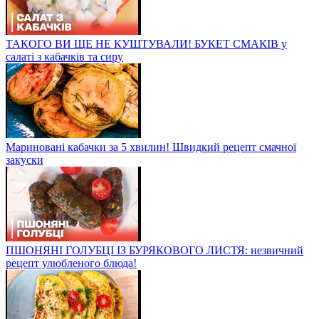
ТАКОГО ВИ ЩЕ НЕ КУШТУВАЛИ! БУКЕТ СМАКІВ у
салаті з кабачків та сиру
Мариновані кабачки за 5 хвилин! Швидкий рецепт смачної
закуски
ПШОНЯНІ ГОЛУБЦІ ІЗ БУРЯКОВОГО ЛИСТЯ: незвичний
рецепт улюбленого блюда!