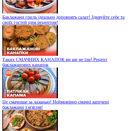
Баклажани гриль ідеально доповнять салат! Здивуйте себе та
своїх гостей цим рецептом!
Таких СМАЧНИХ КАНАПОК ви ще не їли! Рецепт
баклажанових канапок
Це смачніше за лазанью! Неймовірно смачні запечені
баклажани з м'ясом!