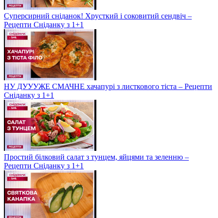
Суперсирний сніданок! Хрусткий і соковитий сендвіч –
Рецепти Сніданку з 1+1
НУ ДУУУЖЕ СМАЧНЕ хачапурі з листкового тіста – Рецепти
Сніданку з 1+1
Простий білковий салат з тунцем, яйцями та зеленню –
Рецепти Сніданку з 1+1