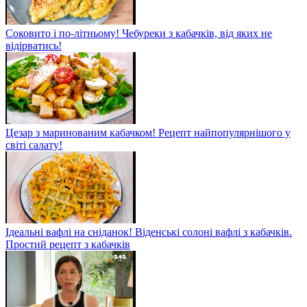
Соковито і по-літньому! Чебуреки з кабачків, від яких не
відірватись!
Цезар з маринованим кабачком! Рецепт найпопулярнішого у
світі салату!
Ідеальні вафлі на сніданок! Віденські солоні вафлі з кабачків.
Простий рецепт з кабачків