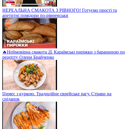
НЕРЕАЛЬНА СМАКОТА З РІВНОГО! Готуємо прості та
апетитні помідори по-рівненськи
🔥Неймовірна смакота 🥟 Караїмські пиріжки з бараниною по
рецепту Олени Брайченко
Цимес з куркою. Традиційне єврейське рагу. Страви на
сніданок