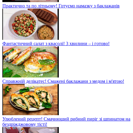
Практично та по літньому! Готуємо намазку з баклажанів
Фантастичний салат з квасолі! 3 хвилини – і готово!
Справжній делікатес! Смажені баклажани з медом і м'ятою!
Улюблений рецепт! Смачнющий рибний пиріг зі шпинатом на
бездріжджовому тісті!