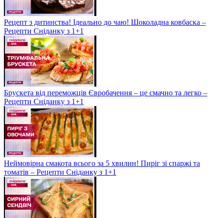
Рецепт з дитинства! Ідеально до чаю! Шоколадна ковбаска –
Рецепти Сніданку з 1+1
Брускета від переможців Євробачення – це смачно та легко –
Рецепти Сніданку з 1+1
Неймовірна смакота всього за 5 хвилин! Пиріг зі спаржі та
томатів – Рецепти Сніданку з 1+1