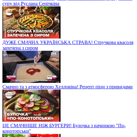
супу від Руслана Сенічкіна
ДУЖЕ СМАЧНА УКРАЇНСЬКА СТРАВА! Стручкова квасоля
запечена з сиром
Смачно та з атмосферою Хелловіна! Рецепт піци з привидами
ЦЕ СМАЧНІШЕ НІЖ БУРГЕРИ! Булочка з начинкою "По-
конотопськи"