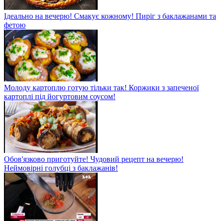
Ідеально на вечерю! Смакує кожному! Пиріг з баклажанами та
фетою
Молоду картоплю готую тільки так! Коржики з запеченої
картоплі під йогуртовим соусом!
Обов'язково приготуйте! Чудовий рецепт на вечерю!
Неймовірні голубці з баклажанів!