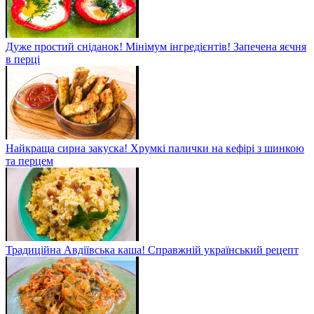
Дуже простий сніданок! Мінімум інгредієнтів! Запечена яєчня
в перці
Найкраща сирна закуска! Хрумкі палички на кефірі з шинкою
та перцем
Традиційна Авдіївська каша! Справжній український рецепт