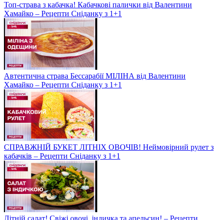
Топ-страва з кабачка! Кабачкові палички від Валентини
Хамайко – Рецепти Сніданку з 1+1
Автентична страва Бессарабії МІЛІНА від Валентини
Хамайко – Рецепти Сніданку з 1+1
СПРАВЖНІЙ БУКЕТ ЛІТНІХ ОВОЧІВ! Неймовірний рулет з
кабачків – Рецепти Сніданку з 1+1
Літній салат! Свіжі овочі, індичка та апельсин! – Рецепти