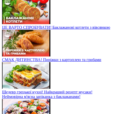
ЦЕ ВАРТО СПРОБУВАТИ! Баклажанові котлети з вівсянкою
СМАК ДИТИНСТВА! Пиріжки з картоплею та грибами
Шедевр грецької кухні! Найкращий рецепт мусаки!
Неймовірна м'ясна запіканка з баклажанами!