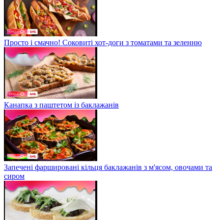
Просто і смачно! Соковиті хот-доги з томатами та зеленню
Канапка з паштетом із баклажанів
Запечені фаршировані кільця баклажанів з м'ясом, овочами та
сиром