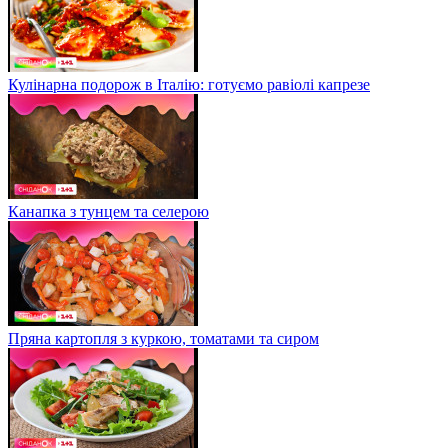
Кулінарна подорож в Італію: готуємо равіолі капрезе
Канапка з тунцем та селерою
Пряна картопля з куркою, томатами та сиром