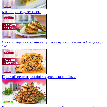
Мініпіци з соусом песто
Ситні оладки з цвітної капусти з соусом – Рецепти Сніданку з
1+1
Простий рецепт ролліні з куркою та грибами