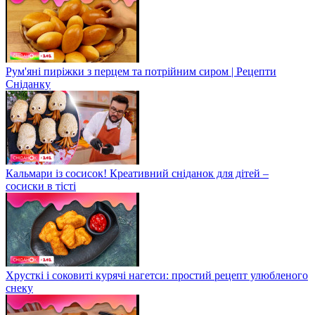
Рум'яні пиріжки з перцем та потрійним сиром | Рецепти
Сніданку
Кальмари із сосисок! Креативний сніданок для дітей –
сосиски в тісті
Хрусткі і соковиті курячі нагетси: простий рецепт улюбленого
снеку