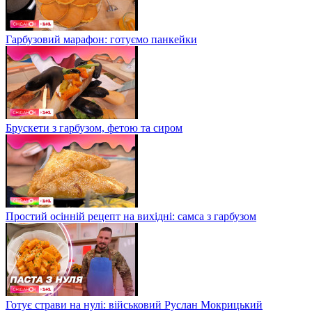
Гарбузовий марафон: готуємо панкейки
Брускети з гарбузом, фетою та сиром
Простий осінній рецепт на вихідні: самса з гарбузом
Готує страви на нулі: військовий Руслан Мокрицький