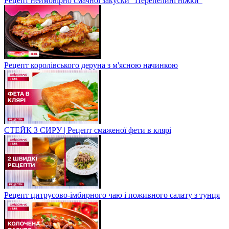
Рецепт неймовірно смачної закуски "Перепелині ніжки"
Рецепт королівського деруна з м'ясною начинкою
СТЕЙК З СИРУ | Рецепт смаженої фети в клярі
Рецепт цитрусово-імбирного чаю і поживного салату з тунця