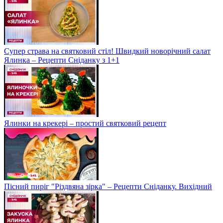
Супер страва на святковий стіл! Швидкий новорічний салат
Ялинка – Рецепти Сніданку з 1+1
Ялинки на крекері – простий святковий рецепт
Пісний пиріг "Різдвяна зірка" – Рецепти Сніданку. Вихідний