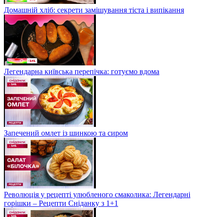
Домашній хліб: секрети замішування тіста і випікання
Легендарна київська перепічка: готуємо вдома
Запечений омлет із шинкою та сиром
Революція у рецепті улюбленого смаколика: Легендарні
горішки – Рецепти Сніданку з 1+1