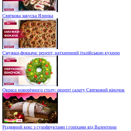
Святкова закуска Ялинка
Смужки-фоккача: рецепт, натхненний італійською кухнею
Окраса новорічного столу: рецепт салату Святковий віночок
Різдвяний кекс з сухофруктами і горіхами від Валентини