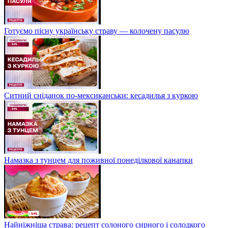
Готуємо пісну українську страву — колочену пасулю
Ситний сніданок по-мексиканськи: кесадилья з куркою
Намазка з тунцем для поживної понеділкової канапки
Найніжніша страва: рецепт солоного сирного і солодкого