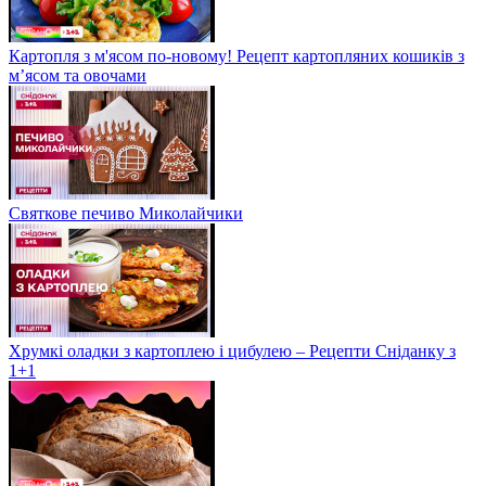
Картопля з м'ясом по-новому! Рецепт картопляних кошиків з
м’ясом та овочами
Святкове печиво Миколайчики
Хрумкі оладки з картоплею і цибулею – Рецепти Сніданку з
1+1