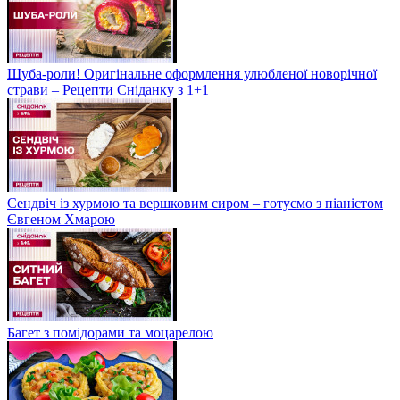
Шуба-роли! Оригінальне оформлення улюбленої новорічної
страви – Рецепти Сніданку з 1+1
Сендвіч із хурмою та вершковим сиром – готуємо з піаністом
Євгеном Хмарою
Багет з помідорами та моцарелою