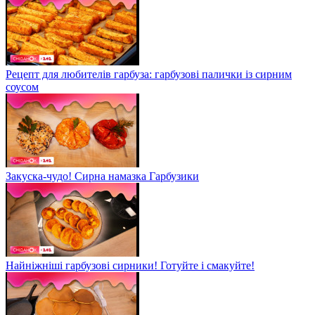
Рецепт для любителів гарбуза: гарбузові палички із сирним
соусом
Закуска-чудо! Сирна намазка Гарбузики
Найніжніші гарбузові сирники! Готуйте і смакуйте!