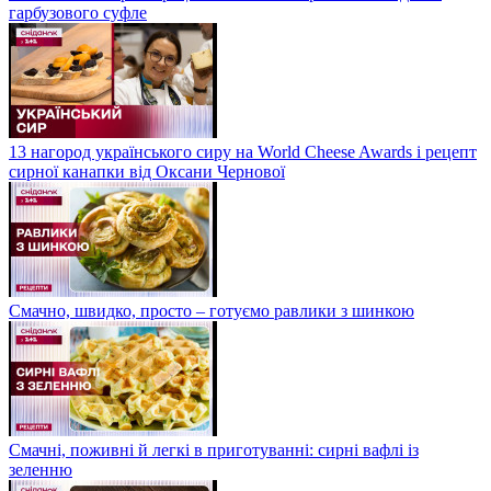
гарбузового суфле
13 нагород українського сиру на World Cheese Awards і рецепт
сирної канапки від Оксани Чернової
Смачно, швидко, просто – готуємо равлики з шинкою
Смачні, поживні й легкі в приготуванні: сирні вафлі із
зеленню