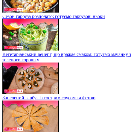
Сезон гарбуза розпочато: готуємо гарбузові ньоки
Вегетаріанський рецепт, що вражає смаком: готуємо мачанку з
зеленого горошку
Запечений гарбуз із гострим соусом та фетою