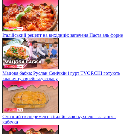
Італійський рецепт на вихідний: запечена Паста аль форне
Мацова бабка: Руслан Сенічкін і гурт TVORCHI готують
класичну єврейську страву
Смачний експеримент з італійською кухнею – лазанья з
кабачка