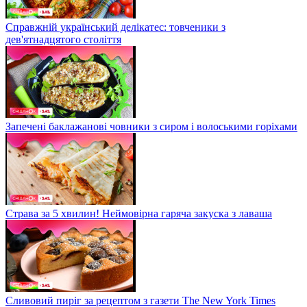
Справжній український делікатес: товченики з
дев'ятнадцятого століття
Запечені баклажанові човники з сиром і волоськими горіхами
Страва за 5 хвилин! Неймовірна гаряча закуска з лаваша
Сливовий пиріг за рецептом з газети The New York Times