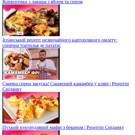
Конвертики з лаваша з яйцем та сиром
Іспанський рецепт незвичайного картопляного омлету:
сонячна тортилья де пататас
Смачна сирна закуска! Смажений камамбер у клярі | Рецепти
Сніданку
Пухкий кукурудзяний мафін з беконом | Рецепти Сніданку