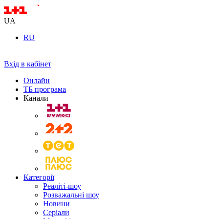
UA
RU
Вхід в кабінет
Онлайн
ТБ програма
Канали
Категорії
Реаліті-шоу
Розважальні шоу
Новини
Серіали