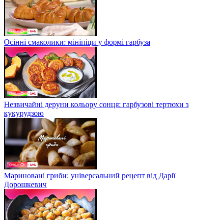
Осінні смаколики: мініпіци у формі гарбуза
Незвичайні деруни кольору сонця: гарбузові тертюхи з
кукурудзою
Мариновані гриби: універсальний рецепт від Дарії
Дорошкевич