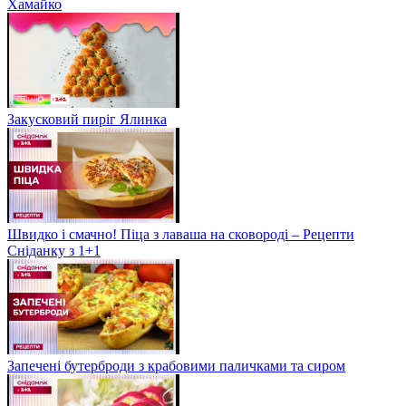
Хамайко
Закусковий пиріг Ялинка
Швидко і смачно! Піца з лаваша на сковороді – Рецепти
Сніданку з 1+1
Запечені бутерброди з крабовими паличками та сиром