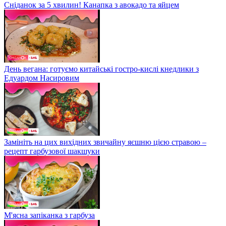
Сніданок за 5 хвилин! Канапка з авокадо та яйцем
День вегана: готуємо китайські гостро-кислі кнедлики з
Едуардом Насировим
Замініть на цих вихідних звичайну яєшню цією стравою –
рецепт гарбузової шакшуки
М'ясна запіканка з гарбуза