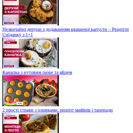
Незвичайні деруни з додаванням квашеної капусти – Рецепти
Сніданку з 1+1
Канапка з нутовим пюре та яйцем
2 прості страви з оливками: рецепт мафінів і тапенади