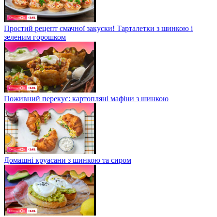
Простий рецепт смачної закуски! Тарталетки з шинкою і
зеленим горошком
Поживний перекус: картопляні мафіни з шинкою
Домашні круасани з шинкою та сиром