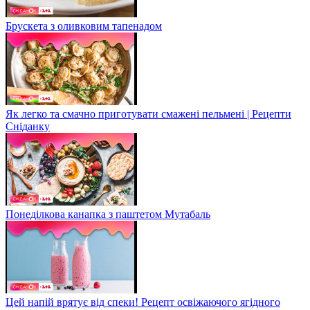
Брускета з оливковим тапенадом
Як легко та смачно приготувати смажені пельмені | Рецепти
Сніданку
Понеділкова канапка з паштетом Мутабаль
Цей напій врятує від спеки! Рецепт освіжаючого ягідного