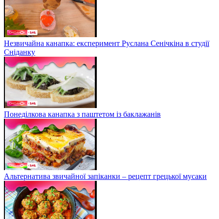
Незвичайна канапка: експеримент Руслана Сенічкіна в студії
Сніданку
Понеділкова канапка з паштетом із баклажанів
Альтернатива звичайної запіканки – рецепт грецької мусаки