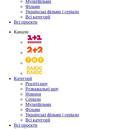
Мультфільми
Фільми
Українські фільми і серіали
Всі категорії
Всі проєкти
Канали
Категорії
Реаліті-шоу
Розважальні шоу
Новини
Серіали
Мультфільми
Фільми
Українські фільми і серіали
Всі категорії
Всі проєкти