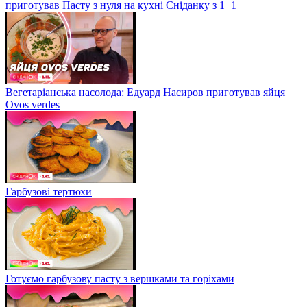
приготував Пасту з нуля на кухні Сніданку з 1+1
Вегетаріанська насолода: Едуард Насиров приготував яйця
Ovos verdes
Гарбузові тертюхи
Готуємо гарбузову пасту з вершками та горіхами