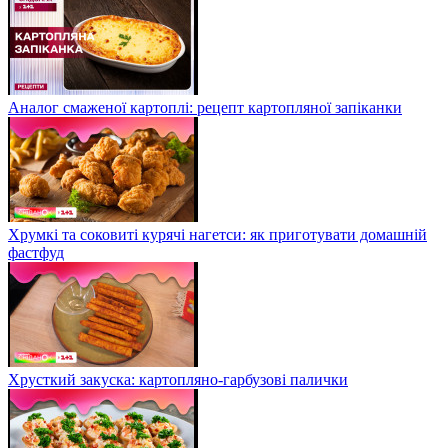
Аналог смаженої картоплі: рецепт картопляної запіканки
Хрумкі та соковиті курячі нагетси: як приготувати домашній
фастфуд
Хрусткий закуска: картопляно-гарбузові палички