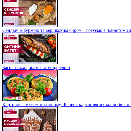
Сендвіч із хурмою та вершковим сиром – готуємо з піаністом
Багет з помідорами та моцарелою
Картопля з м'ясом по-новому! Рецепт картопляних кошиків з м