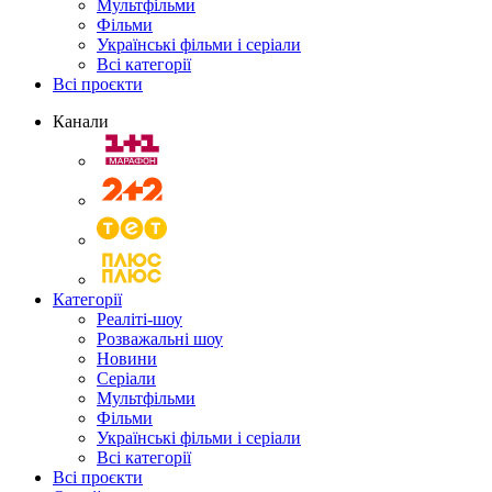
Мультфільми
Фільми
Українські фільми і серіали
Всі категорії
Всі проєкти
Канали
Категорії
Реаліті-шоу
Розважальні шоу
Новини
Серіали
Мультфільми
Фільми
Українські фільми і серіали
Всі категорії
Всі проєкти