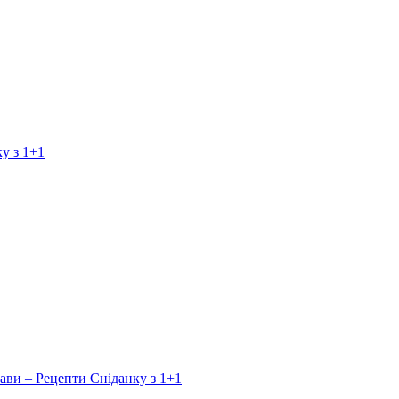
у з 1+1
ави – Рецепти Сніданку з 1+1