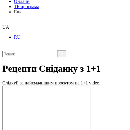
Онлайн
ТБ програма
Еще
UA
RU
Рецепти Сніданку з 1+1
Слідкуй за найсмачнішим проектом на 1+1 video.