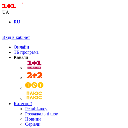
UA
RU
Вхід в кабінет
Онлайн
ТБ програма
Канали
Категорії
Реаліті-шоу
Розважальні шоу
Новини
Серіали