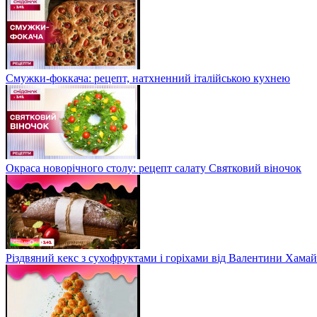
Смужки-фоккача: рецепт, натхненний італійською кухнею
Окраса новорічного столу: рецепт салату Святковий віночок
Різдвяний кекс з сухофруктами і горіхами від Валентини Хама