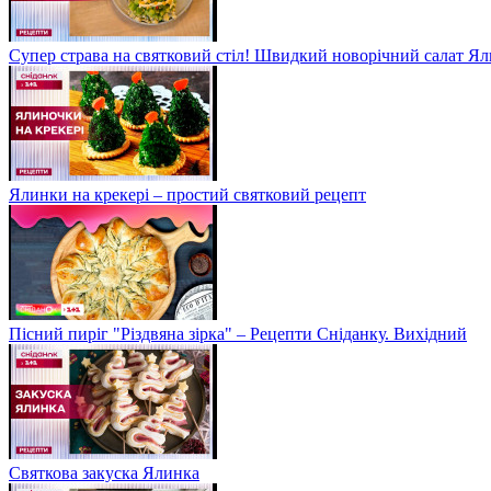
Супер страва на святковий стіл! Швидкий новорічний салат Ял
Ялинки на крекері – простий святковий рецепт
Пісний пиріг "Різдвяна зірка" – Рецепти Сніданку. Вихідний
Святкова закуска Ялинка