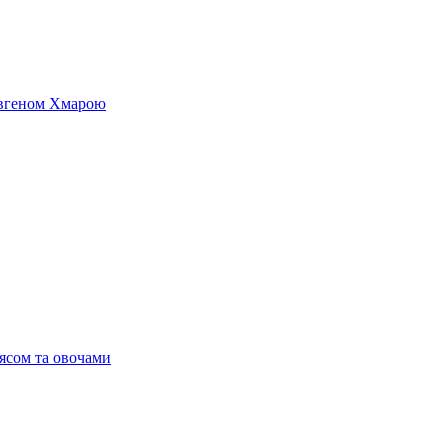
 Євгеном Хмарою
’ясом та овочами