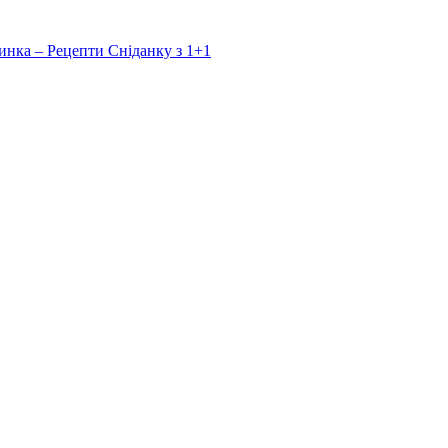
инка – Рецепти Сніданку з 1+1