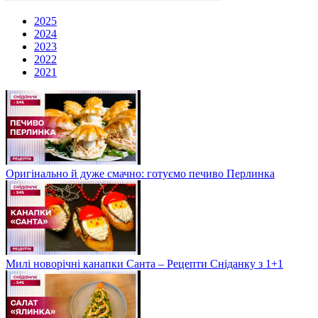
2025
2024
2023
2022
2021
Оригінально й дуже смачно: готуємо печиво Перлинка
Милі новорічні канапки Санта – Рецепти Сніданку з 1+1