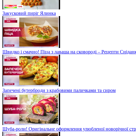
Закусковий пиріг Ялинка
Швидко і смачно! Піца з лаваша на сковороді – Рецепти Сніданк
Запечені бутерброди з крабовими паличками та сиром
Шуба-роли! Оригінальне оформлення улюбленої новорічної стр