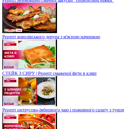
Рецепт неймовірно смачної закуски "Перепелині ніжки"
Рецепт королівського деруна з м'ясною начинкою
СТЕЙК З СИРУ | Рецепт смаженої фети в клярі
Рецепт цитрусово-імбирного чаю і поживного салату з тунця