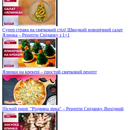
Супер страва на святковий стіл! Швидкий новорічний салат
Ялинка – Рецепти Сніданку з 1+1
Ялинки на крекері – простий святковий рецепт
Пісний пиріг "Різдвяна зірка" – Рецепти Сніданку. Вихідний