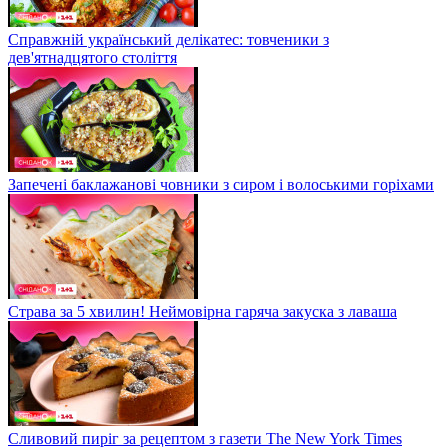
Справжній український делікатес: товченики з
дев'ятнадцятого століття
Запечені баклажанові човники з сиром і волоськими горіхами
Страва за 5 хвилин! Неймовірна гаряча закуска з лаваша
Сливовий пиріг за рецептом з газети The New York Times