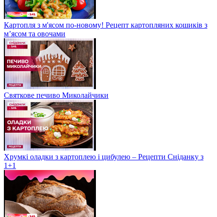
Картопля з м'ясом по-новому! Рецепт картопляних кошиків з
м’ясом та овочами
Святкове печиво Миколайчики
Хрумкі оладки з картоплею і цибулею – Рецепти Сніданку з
1+1