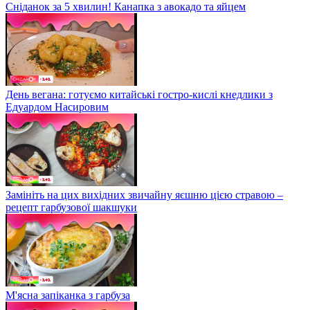
Сніданок за 5 хвилин! Канапка з авокадо та яйцем
День вегана: готуємо китайські гостро-кислі кнедлики з
Едуардом Насировим
Замініть на цих вихідних звичайну яєшню цією стравою –
рецепт гарбузової шакшуки
М'ясна запіканка з гарбуза