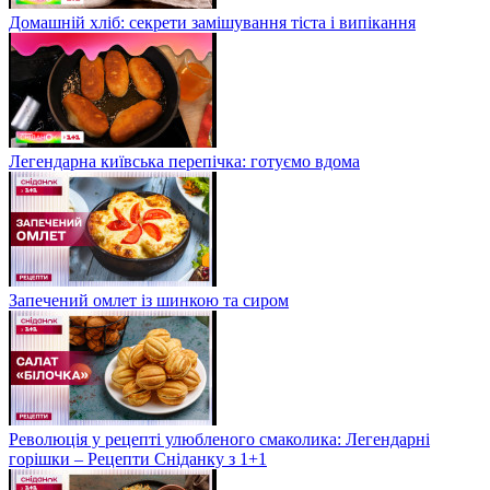
Домашній хліб: секрети замішування тіста і випікання
Легендарна київська перепічка: готуємо вдома
Запечений омлет із шинкою та сиром
Революція у рецепті улюбленого смаколика: Легендарні
горішки – Рецепти Сніданку з 1+1