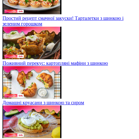
Простий рецепт смачної закуски! Тарталетки з шинкою і
зеленим горошком
Поживний перекус: картопляні мафіни з шинкою
Домашні круасани з шинкою та сиром