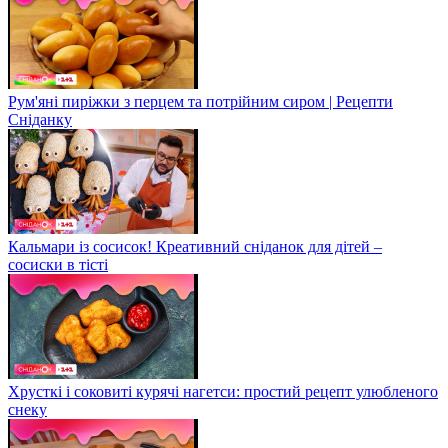
Рум'яні пиріжки з перцем та потрійним сиром | Рецепти
Сніданку
Кальмари із сосисок! Креативний сніданок для дітей –
сосиски в тісті
Хрусткі і соковиті курячі нагетси: простий рецепт улюбленого
снеку