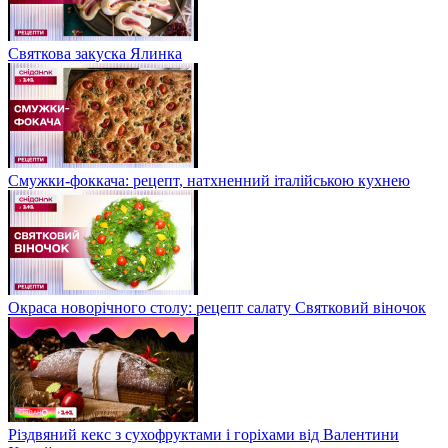
Святкова закуска Ялинка
Смужки-фоккача: рецепт, натхненний італійською кухнею
Окраса новорічного столу: рецепт салату Святковий віночок
Різдвяний кекс з сухофруктами і горіхами від Валентини