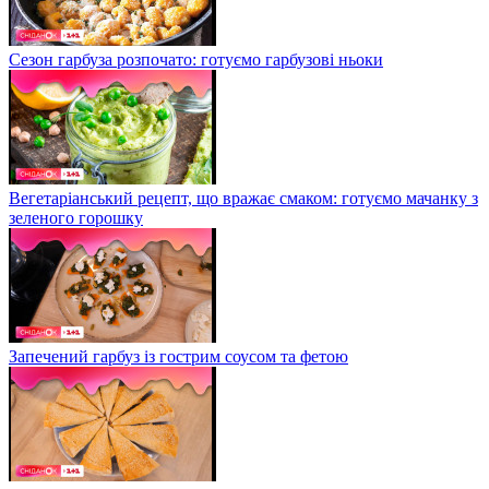
Сезон гарбуза розпочато: готуємо гарбузові ньоки
Вегетаріанський рецепт, що вражає смаком: готуємо мачанку з
зеленого горошку
Запечений гарбуз із гострим соусом та фетою