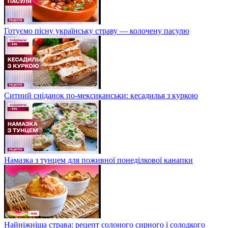
Готуємо пісну українську страву — колочену пасулю
Ситний сніданок по-мексиканськи: кесадилья з куркою
Намазка з тунцем для поживної понеділкової канапки
Найніжніша страва: рецепт солоного сирного і солодкого