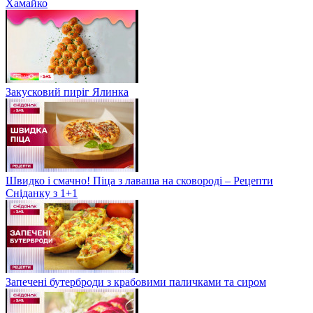
Хамайко
Закусковий пиріг Ялинка
Швидко і смачно! Піца з лаваша на сковороді – Рецепти
Сніданку з 1+1
Запечені бутерброди з крабовими паличками та сиром