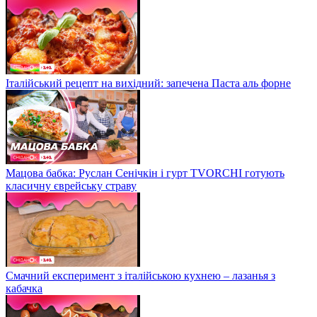
Італійський рецепт на вихідний: запечена Паста аль форне
Мацова бабка: Руслан Сенічкін і гурт TVORCHI готують
класичну єврейську страву
Смачний експеримент з італійською кухнею – лазанья з
кабачка