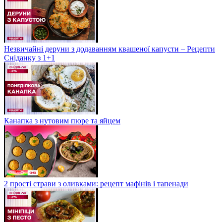
Незвичайні деруни з додаванням квашеної капусти – Рецепти
Сніданку з 1+1
Канапка з нутовим пюре та яйцем
2 прості страви з оливками: рецепт мафінів і тапенади