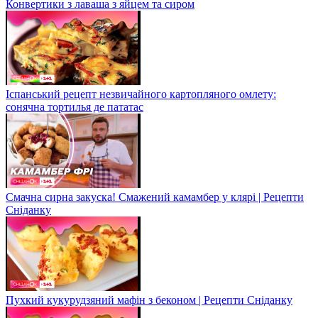
Конвертики з лаваша з яйцем та сиром
Іспанський рецепт незвичайного картопляного омлету:
сонячна тортилья де пататас
Смачна сирна закуска! Смажений камамбер у клярі | Рецепти
Сніданку
Пухкий кукурудзяний мафін з беконом | Рецепти Сніданку