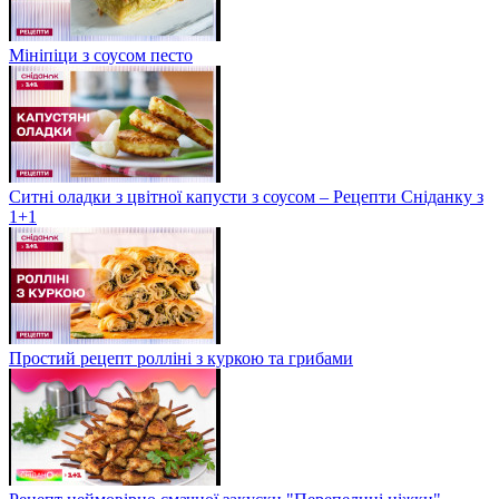
Мініпіци з соусом песто
Ситні оладки з цвітної капусти з соусом – Рецепти Сніданку з
1+1
Простий рецепт ролліні з куркою та грибами