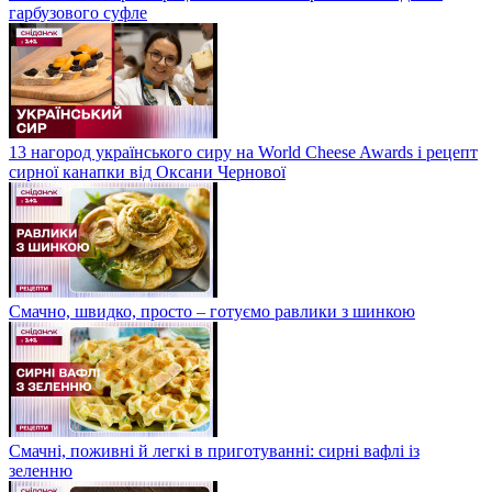
гарбузового суфле
13 нагород українського сиру на World Cheese Awards і рецепт
сирної канапки від Оксани Чернової
Смачно, швидко, просто – готуємо равлики з шинкою
Смачні, поживні й легкі в приготуванні: сирні вафлі із
зеленню