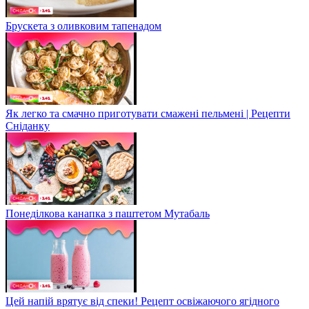
Брускета з оливковим тапенадом
Як легко та смачно приготувати смажені пельмені | Рецепти
Сніданку
Понеділкова канапка з паштетом Мутабаль
Цей напій врятує від спеки! Рецепт освіжаючого ягідного