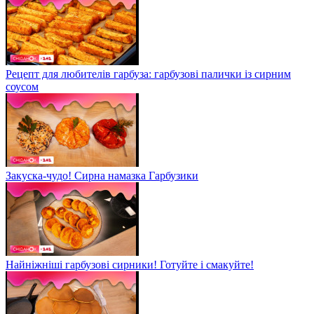
Рецепт для любителів гарбуза: гарбузові палички із сирним
соусом
Закуска-чудо! Сирна намазка Гарбузики
Найніжніші гарбузові сирники! Готуйте і смакуйте!