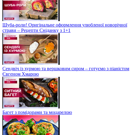
Шуба-роли! Оригінальне оформлення улюбленої новорічної
страви – Рецепти Сніданку з 1+1
Сендвіч із хурмою та вершковим сиром – готуємо з піаністом
Євгеном Хмарою
Багет з помідорами та моцарелою