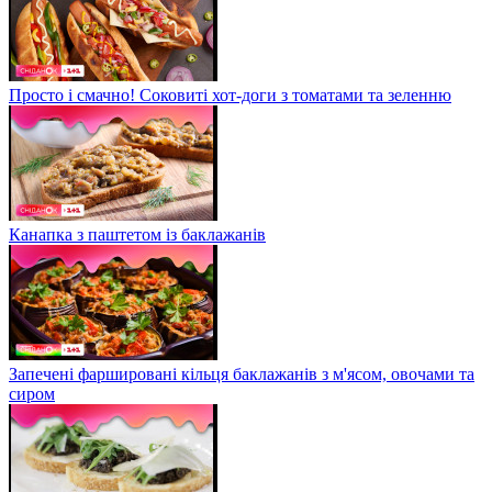
Просто і смачно! Соковиті хот-доги з томатами та зеленню
Канапка з паштетом із баклажанів
Запечені фаршировані кільця баклажанів з м'ясом, овочами та
сиром