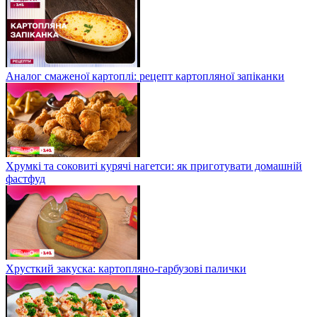
Аналог смаженої картоплі: рецепт картопляної запіканки
Хрумкі та соковиті курячі нагетси: як приготувати домашній
фастфуд
Хрусткий закуска: картопляно-гарбузові палички