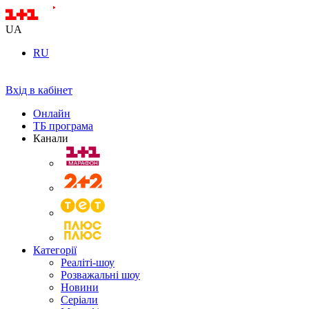
UA
RU
Вхід в кабінет
Онлайн
ТБ програма
Канали
Категорії
Реаліті-шоу
Розважальні шоу
Новини
Серіали