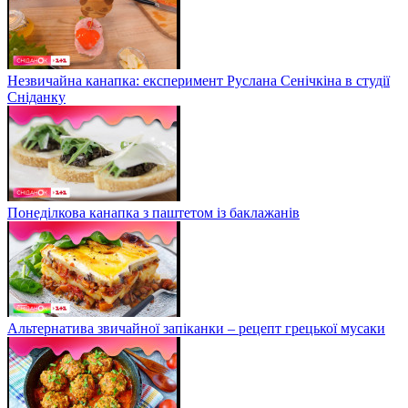
Незвичайна канапка: експеримент Руслана Сенічкіна в студії
Сніданку
Понеділкова канапка з паштетом із баклажанів
Альтернатива звичайної запіканки – рецепт грецької мусаки