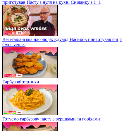
приготував Пасту з нуля на кухні Сніданку з 1+1
Вегетаріанська насолода: Едуард Насиров приготував яйця
Ovos verdes
Гарбузові тертюхи
Готуємо гарбузову пасту з вершками та горіхами