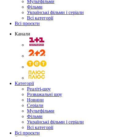
Мультфільми
Фільми
Українські фільми і серіали
Всі категорії
Всі проєкти
Канали
Категорії
Реаліті-шоу
Розважальні шоу
Новини
Серіали
Мультфільми
Фільми
Українські фільми і серіали
Всі категорії
Всі проєкти