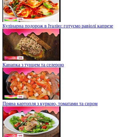
Кулінарна подорож в Італію: готуємо равіолі капрезе
Канапка з тунцем та селерою
Пряна картопля з куркою, томатами та сиром