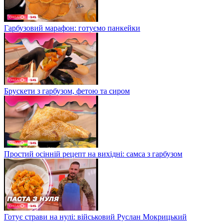
Гарбузовий марафон: готуємо панкейки
Брускети з гарбузом, фетою та сиром
Простий осінній рецепт на вихідні: самса з гарбузом
Готує страви на нулі: військовий Руслан Мокрицький