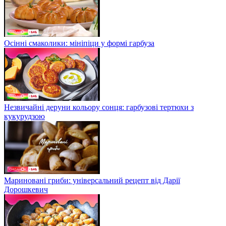
Осінні смаколики: мініпіци у формі гарбуза
Незвичайні деруни кольору сонця: гарбузові тертюхи з
кукурудзою
Мариновані гриби: універсальний рецепт від Дарії
Дорошкевич