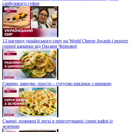
гарбузового суфле
13 нагород українського сиру на World Cheese Awards і рецепт
сирної канапки від Оксани Чернової
Смачно, швидко, просто – готуємо равлики з шинкою
Смачні, поживні й легкі в приготуванні: сирні вафлі із
зеленню