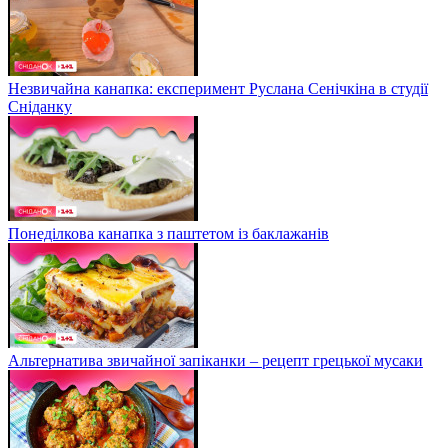
Незвичайна канапка: експеримент Руслана Сенічкіна в студії
Сніданку
Понеділкова канапка з паштетом із баклажанів
Альтернатива звичайної запіканки – рецепт грецької мусаки