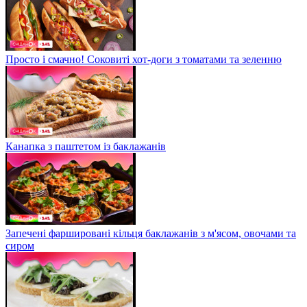
Просто і смачно! Соковиті хот-доги з томатами та зеленню
Канапка з паштетом із баклажанів
Запечені фаршировані кільця баклажанів з м'ясом, овочами та
сиром