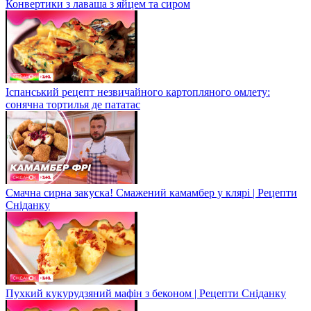
Конвертики з лаваша з яйцем та сиром
Іспанський рецепт незвичайного картопляного омлету:
сонячна тортилья де пататас
Смачна сирна закуска! Смажений камамбер у клярі | Рецепти
Сніданку
Пухкий кукурудзяний мафін з беконом | Рецепти Сніданку