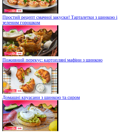
Простий рецепт смачної закуски! Тарталетки з шинкою і
зеленим горошком
Поживний перекус: картопляні мафіни з шинкою
Домашні круасани з шинкою та сиром