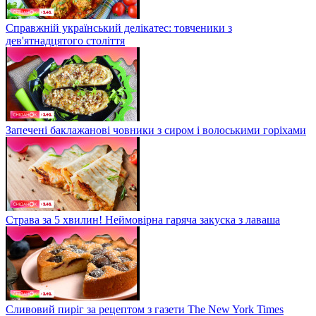
Справжній український делікатес: товченики з
дев'ятнадцятого століття
Запечені баклажанові човники з сиром і волоськими горіхами
Страва за 5 хвилин! Неймовірна гаряча закуска з лаваша
Сливовий пиріг за рецептом з газети The New York Times