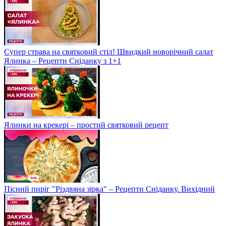
Супер страва на святковий стіл! Швидкий новорічний салат
Ялинка – Рецепти Сніданку з 1+1
Ялинки на крекері – простий святковий рецепт
Пісний пиріг "Різдвяна зірка" – Рецепти Сніданку. Вихідний