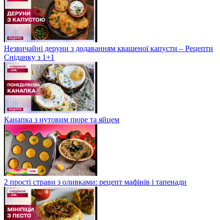
Незвичайні деруни з додаванням квашеної капусти – Рецепти
Сніданку з 1+1
Канапка з нутовим пюре та яйцем
2 прості страви з оливками: рецепт мафінів і тапенади