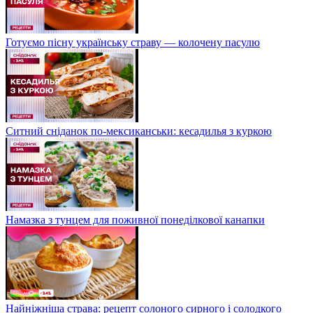
Готуємо пісну українську страву — колочену пасулю
Ситний сніданок по-мексиканськи: кесадилья з куркою
Намазка з тунцем для поживної понеділкової канапки
Найніжніша страва: рецепт солоного сирного і солодкого