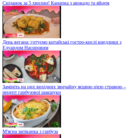
Сніданок за 5 хвилин! Канапка з авокадо та яйцем
День вегана: готуємо китайські гостро-кислі кнедлики з
Едуардом Насировим
Замініть на цих вихідних звичайну яєшню цією стравою –
рецепт гарбузової шакшуки
М'ясна запіканка з гарбуза