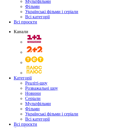
Мультфільми
Фільми
Українські фільми і серіали
Всі категорії
Всі проєкти
Канали
Категорії
Реаліті-шоу
Розважальні шоу
Новини
Серіали
Мультфільми
Фільми
Українські фільми і серіали
Всі категорії
Всі проєкти