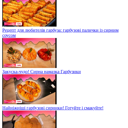
Рецепт для любителів гарбуза: гарбузові палички із сирним
соусом
Закуска-чудо! Сирна намазка Гарбузики
Найніжніші гарбузові сирники! Готуйте і смакуйте!