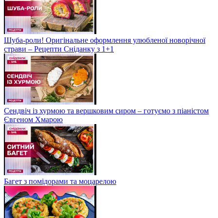
Шуба-роли! Оригінальне оформлення улюбленої новорічної
страви – Рецепти Сніданку з 1+1
Сендвіч із хурмою та вершковим сиром – готуємо з піаністом
Євгеном Хмарою
Багет з помідорами та моцарелою