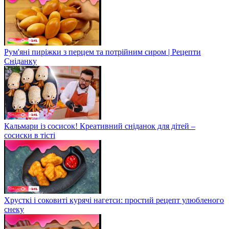
Рум'яні пиріжки з перцем та потрійним сиром | Рецепти
Сніданку
Кальмари із сосисок! Креативний сніданок для дітей –
сосиски в тісті
Хрусткі і соковиті курячі нагетси: простий рецепт улюбленого
снеку