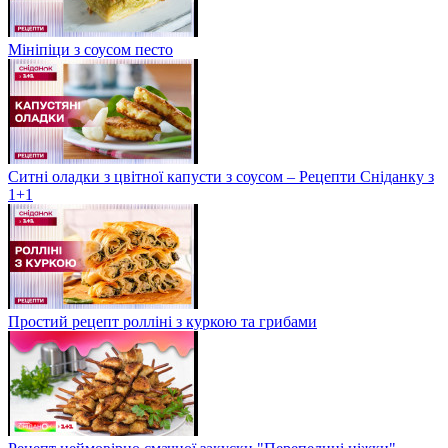
Мініпіци з соусом песто
Ситні оладки з цвітної капусти з соусом – Рецепти Сніданку з
1+1
Простий рецепт ролліні з куркою та грибами