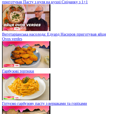
приготував Пасту з нуля на кухні Сніданку з 1+1
Вегетаріанська насолода: Едуард Насиров приготував яйця
Ovos verdes
Гарбузові тертюхи
Готуємо гарбузову пасту з вершками та горіхами