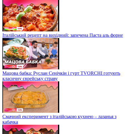
Італійський рецепт на вихідний: запечена Паста аль форне
Мацова бабка: Руслан Сенічкін і гурт TVORCHI готують
класичну єврейську страву
Смачний експеримент з італійською кухнею – лазанья з
кабачка