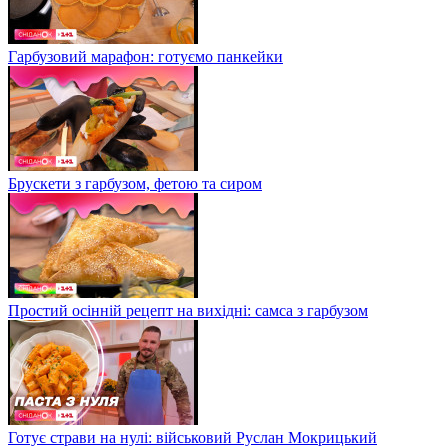
Гарбузовий марафон: готуємо панкейки
Брускети з гарбузом, фетою та сиром
Простий осінній рецепт на вихідні: самса з гарбузом
Готує страви на нулі: військовий Руслан Мокрицький