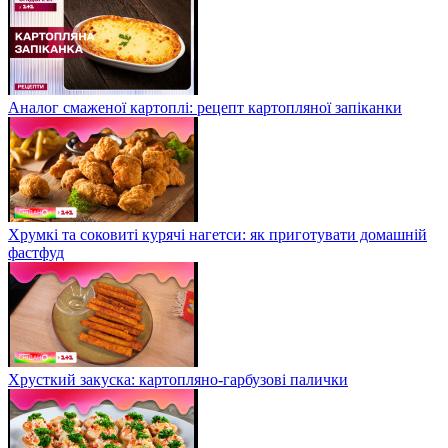
Аналог смаженої картоплі: рецепт картопляної запіканки
Хрумкі та соковиті курячі нагетси: як приготувати домашній
фастфуд
Хрусткий закуска: картопляно-гарбузові палички