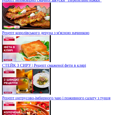
Рецепт неймовірно смачної закуски "Перепелині ніжки"
Рецепт королівського деруна з м'ясною начинкою
СТЕЙК З СИРУ | Рецепт смаженої фети в клярі
Рецепт цитрусово-імбирного чаю і поживного салату з тунця