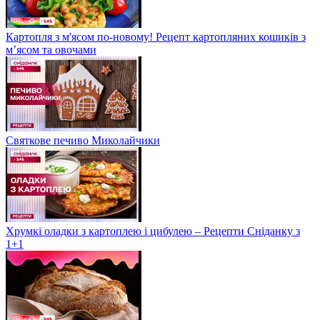
Картопля з м'ясом по-новому! Рецепт картопляних кошиків з
м’ясом та овочами
Святкове печиво Миколайчики
Хрумкі оладки з картоплею і цибулею – Рецепти Сніданку з
1+1