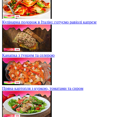
Кулінарна подорож в Італію: готуємо равіолі капрезе
Канапка з тунцем та селерою
Пряна картопля з куркою, томатами та сиром