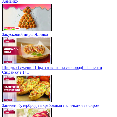
Хамайко
Закусковий пиріг Ялинка
Швидко і смачно! Піца з лаваша на сковороді – Рецепти
Сніданку з 1+1
Запечені бутерброди з крабовими паличками та сиром