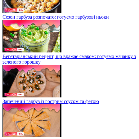
Сезон гарбуза розпочато: готуємо гарбузові ньоки
Вегетаріанський рецепт, що вражає смаком: готуємо мачанку з
зеленого горошку
Запечений гарбуз із гострим соусом та фетою