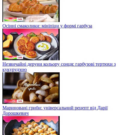
Осінні смаколики: мініпіци у формі гарбуза
Незвичайні деруни кольору сонця: гарбузові тертюхи з
кукурудзою
Мариновані гриби: універсальний рецепт від Дарії
Дорошкевич