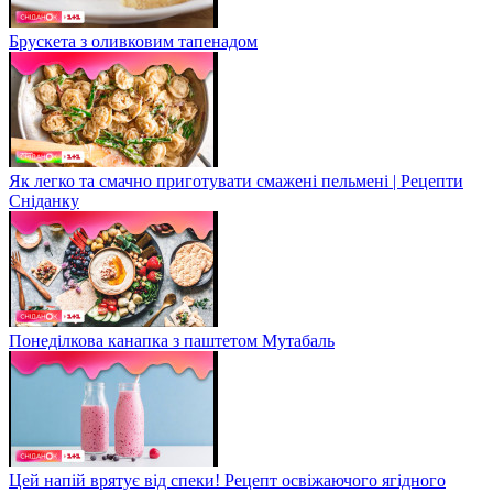
Брускета з оливковим тапенадом
Як легко та смачно приготувати смажені пельмені | Рецепти
Сніданку
Понеділкова канапка з паштетом Мутабаль
Цей напій врятує від спеки! Рецепт освіжаючого ягідного