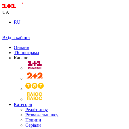
UA
RU
Вхід в кабінет
Онлайн
ТБ програма
Канали
Категорії
Реаліті-шоу
Розважальні шоу
Новини
Серіали