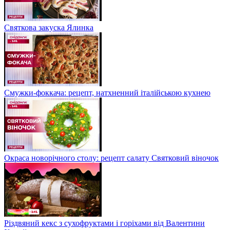
Святкова закуска Ялинка
Смужки-фоккача: рецепт, натхненний італійською кухнею
Окраса новорічного столу: рецепт салату Святковий віночок
Різдвяний кекс з сухофруктами і горіхами від Валентини