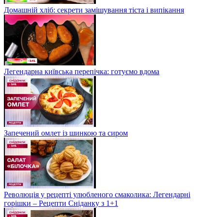
Домашній хліб: секрети замішування тіста і випікання
Легендарна київська перепічка: готуємо вдома
Запечений омлет із шинкою та сиром
Революція у рецепті улюбленого смаколика: Легендарні
горішки – Рецепти Сніданку з 1+1