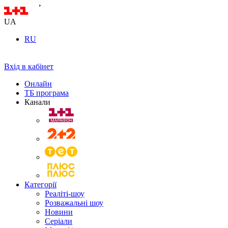
UA
RU
Вхід в кабінет
Онлайн
ТБ програма
Канали
Категорії
Реаліті-шоу
Розважальні шоу
Новини
Серіали