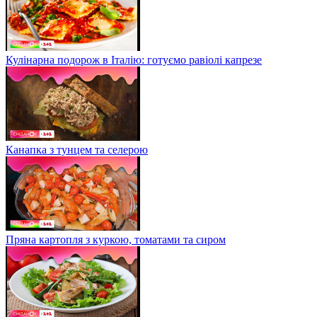
Кулінарна подорож в Італію: готуємо равіолі капрезе
Канапка з тунцем та селерою
Пряна картопля з куркою, томатами та сиром