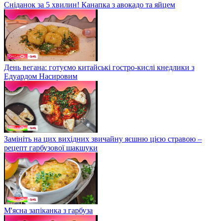
Сніданок за 5 хвилин! Канапка з авокадо та яйцем
День вегана: готуємо китайські гостро-кислі кнедлики з
Едуардом Насировим
Замініть на цих вихідних звичайну яєшню цією стравою –
рецепт гарбузової шакшуки
М'ясна запіканка з гарбуза