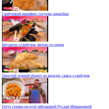
Гарбузовий марафон: готуємо панкейки
Брускети з гарбузом, фетою та сиром
Простий осінній рецепт на вихідні: самса з гарбузом
Готує страви на нулі: військовий Руслан Мокрицький