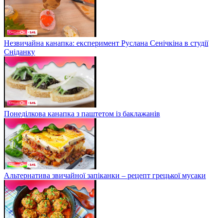
Незвичайна канапка: експеримент Руслана Сенічкіна в студії
Сніданку
Понеділкова канапка з паштетом із баклажанів
Альтернатива звичайної запіканки – рецепт грецької мусаки