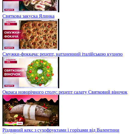
Святкова закуска Ялинка
Смужки-фоккача: рецепт, натхненний італійською кухнею
Окраса новорічного столу: рецепт салату Святковий віночок
Різдвяний кекс з сухофруктами і горіхами від Валентини