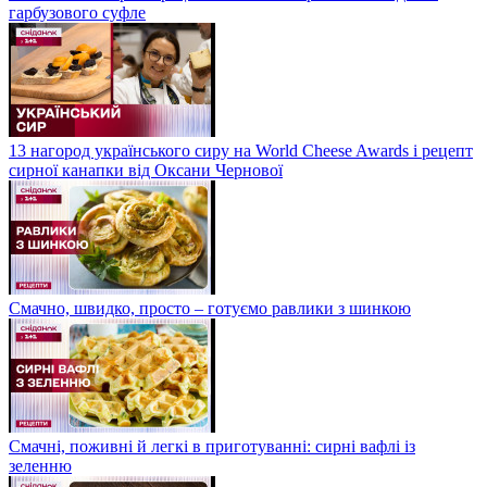
гарбузового суфле
13 нагород українського сиру на World Cheese Awards і рецепт
сирної канапки від Оксани Чернової
Смачно, швидко, просто – готуємо равлики з шинкою
Смачні, поживні й легкі в приготуванні: сирні вафлі із
зеленню