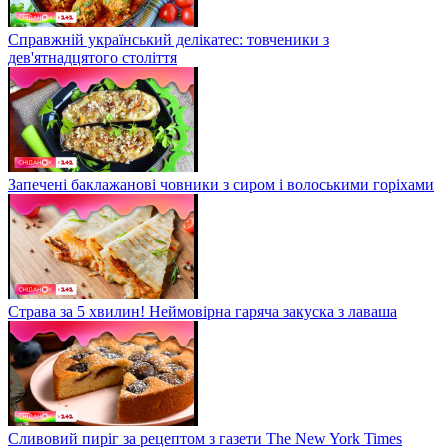
Справжній український делікатес: товченики з
дев'ятнадцятого століття
Запечені баклажанові човники з сиром і волоськими горіхами
Страва за 5 хвилин! Неймовірна гаряча закуска з лаваша
Сливовий пиріг за рецептом з газети The New York Times