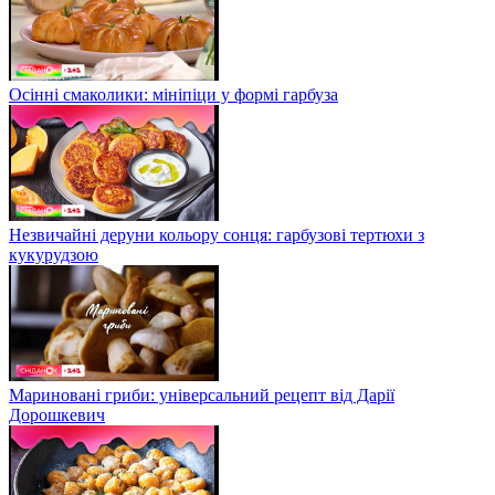
Осінні смаколики: мініпіци у формі гарбуза
Незвичайні деруни кольору сонця: гарбузові тертюхи з
кукурудзою
Мариновані гриби: універсальний рецепт від Дарії
Дорошкевич