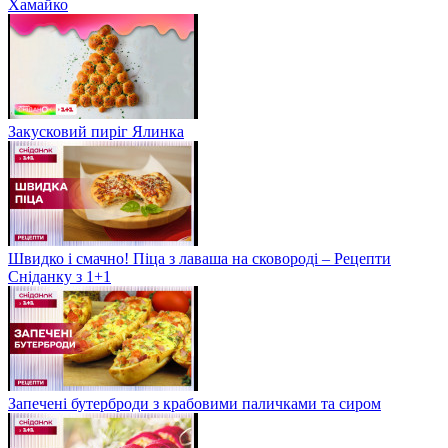
Хамайко
Закусковий пиріг Ялинка
Швидко і смачно! Піца з лаваша на сковороді – Рецепти
Сніданку з 1+1
Запечені бутерброди з крабовими паличками та сиром