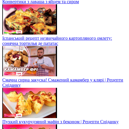
Конвертики з лаваша з яйцем та сиром
Іспанський рецепт незвичайного картопляного омлету:
сонячна тортилья де пататас
Смачна сирна закуска! Смажений камамбер у клярі | Рецепти
Сніданку
Пухкий кукурудзяний мафін з беконом | Рецепти Сніданку