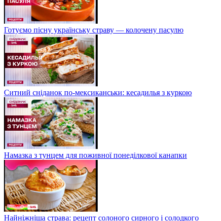
Готуємо пісну українську страву — колочену пасулю
Ситний сніданок по-мексиканськи: кесадилья з куркою
Намазка з тунцем для поживної понеділкової канапки
Найніжніша страва: рецепт солоного сирного і солодкого