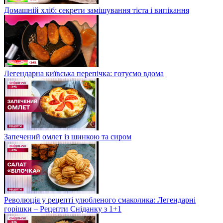
Домашній хліб: секрети замішування тіста і випікання
Легендарна київська перепічка: готуємо вдома
Запечений омлет із шинкою та сиром
Революція у рецепті улюбленого смаколика: Легендарні
горішки – Рецепти Сніданку з 1+1