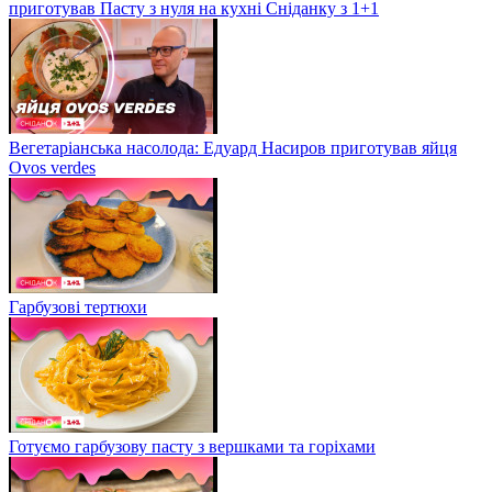
приготував Пасту з нуля на кухні Сніданку з 1+1
Вегетаріанська насолода: Едуард Насиров приготував яйця
Ovos verdes
Гарбузові тертюхи
Готуємо гарбузову пасту з вершками та горіхами