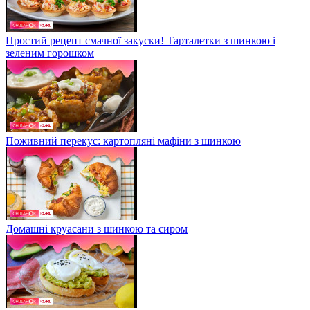
Простий рецепт смачної закуски! Тарталетки з шинкою і
зеленим горошком
Поживний перекус: картопляні мафіни з шинкою
Домашні круасани з шинкою та сиром