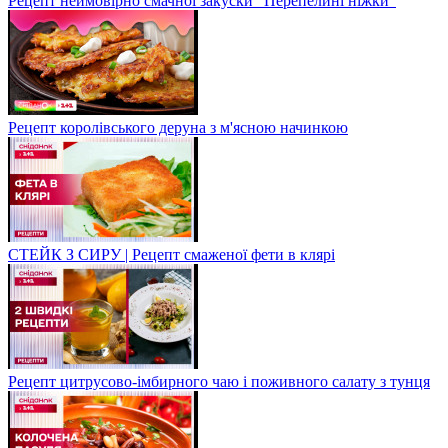
Рецепт неймовірно смачної закуски "Перепелині ніжки"
Рецепт королівського деруна з м'ясною начинкою
СТЕЙК З СИРУ | Рецепт смаженої фети в клярі
Рецепт цитрусово-імбирного чаю і поживного салату з тунця