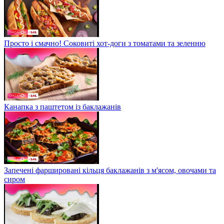
Просто і смачно! Соковиті хот-доги з томатами та зеленню
Канапка з паштетом із баклажанів
Запечені фаршировані кільця баклажанів з м'ясом, овочами та
сиром