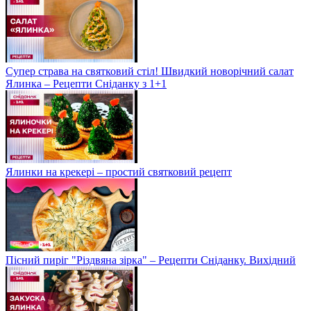
Супер страва на святковий стіл! Швидкий новорічний салат
Ялинка – Рецепти Сніданку з 1+1
Ялинки на крекері – простий святковий рецепт
Пісний пиріг "Різдвяна зірка" – Рецепти Сніданку. Вихідний