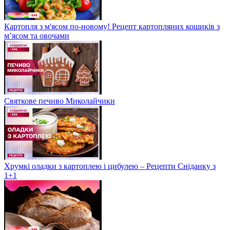
Картопля з м'ясом по-новому! Рецепт картопляних кошиків з
м’ясом та овочами
Святкове печиво Миколайчики
Хрумкі оладки з картоплею і цибулею – Рецепти Сніданку з
1+1