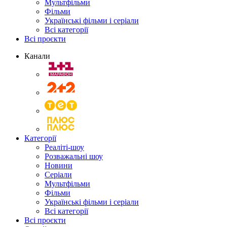
Мультфільми
Фільми
Українські фільми і серіали
Всі категорії
Всі проєкти
Канали
Категорії
Реаліті-шоу
Розважальні шоу
Новини
Серіали
Мультфільми
Фільми
Українські фільми і серіали
Всі категорії
Всі проєкти