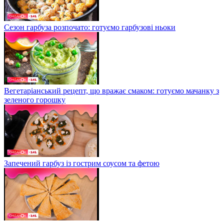
Сезон гарбуза розпочато: готуємо гарбузові ньоки
Вегетаріанський рецепт, що вражає смаком: готуємо мачанку з
зеленого горошку
Запечений гарбуз із гострим соусом та фетою