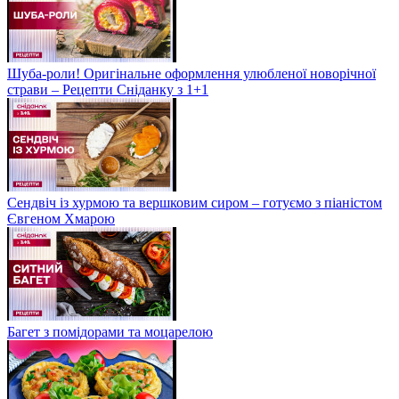
Шуба-роли! Оригінальне оформлення улюбленої новорічної
страви – Рецепти Сніданку з 1+1
Сендвіч із хурмою та вершковим сиром – готуємо з піаністом
Євгеном Хмарою
Багет з помідорами та моцарелою