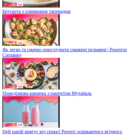
Брускета з оливковим тапенадом
Як легко та смачно приготувати смажені пельмені | Рецепти
Сніданку
Понеділкова канапка з паштетом Мутабаль
Цей напій врятує від спеки! Рецепт освіжаючого ягідного