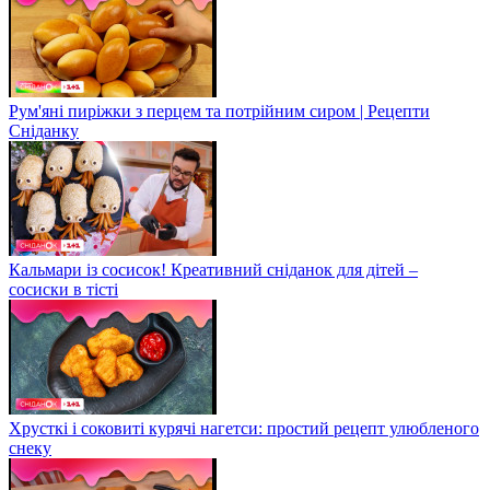
Рум'яні пиріжки з перцем та потрійним сиром | Рецепти
Сніданку
Кальмари із сосисок! Креативний сніданок для дітей –
сосиски в тісті
Хрусткі і соковиті курячі нагетси: простий рецепт улюбленого
снеку