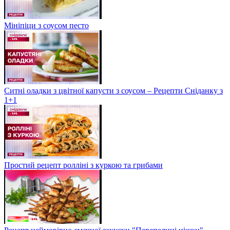
Мініпіци з соусом песто
Ситні оладки з цвітної капусти з соусом – Рецепти Сніданку з
1+1
Простий рецепт ролліні з куркою та грибами