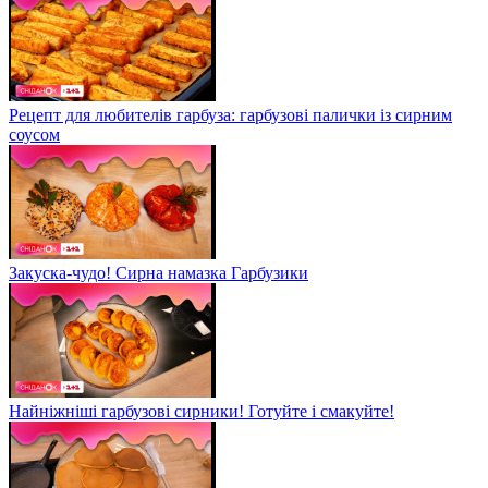
Рецепт для любителів гарбуза: гарбузові палички із сирним
соусом
Закуска-чудо! Сирна намазка Гарбузики
Найніжніші гарбузові сирники! Готуйте і смакуйте!