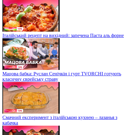
Італійський рецепт на вихідний: запечена Паста аль форне
Мацова бабка: Руслан Сенічкін і гурт TVORCHI готують
класичну єврейську страву
Смачний експеримент з італійською кухнею – лазанья з
кабачка