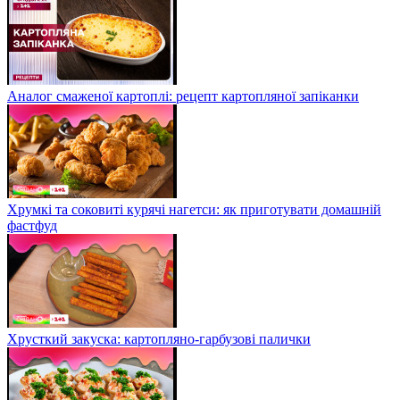
Аналог смаженої картоплі: рецепт картопляної запіканки
Хрумкі та соковиті курячі нагетси: як приготувати домашній
фастфуд
Хрусткий закуска: картопляно-гарбузові палички