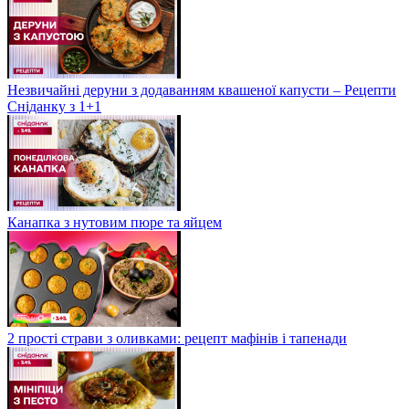
Незвичайні деруни з додаванням квашеної капусти – Рецепти
Сніданку з 1+1
Канапка з нутовим пюре та яйцем
2 прості страви з оливками: рецепт мафінів і тапенади