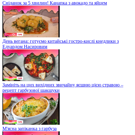
Сніданок за 5 хвилин! Канапка з авокадо та яйцем
День вегана: готуємо китайські гостро-кислі кнедлики з
Едуардом Насировим
Замініть на цих вихідних звичайну яєшню цією стравою –
рецепт гарбузової шакшуки
М'ясна запіканка з гарбуза