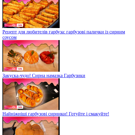
Рецепт для любителів гарбуза: гарбузові палички із сирним
соусом
Закуска-чудо! Сирна намазка Гарбузики
Найніжніші гарбузові сирники! Готуйте і смакуйте!