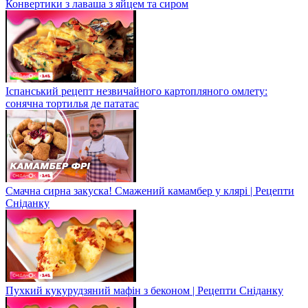
Конвертики з лаваша з яйцем та сиром
Іспанський рецепт незвичайного картопляного омлету:
сонячна тортилья де пататас
Смачна сирна закуска! Смажений камамбер у клярі | Рецепти
Сніданку
Пухкий кукурудзяний мафін з беконом | Рецепти Сніданку