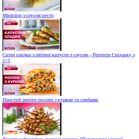
Мініпіци з соусом песто
Ситні оладки з цвітної капусти з соусом – Рецепти Сніданку з
1+1
Простий рецепт ролліні з куркою та грибами