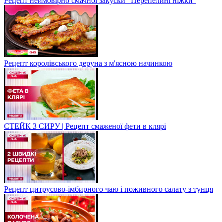
Рецепт неймовірно смачної закуски "Перепелині ніжки"
Рецепт королівського деруна з м'ясною начинкою
СТЕЙК З СИРУ | Рецепт смаженої фети в клярі
Рецепт цитрусово-імбирного чаю і поживного салату з тунця