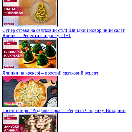
Супер страва на святковий стіл! Швидкий новорічний салат
Ялинка – Рецепти Сніданку з 1+1
Ялинки на крекері – простий святковий рецепт
Пісний пиріг "Різдвяна зірка" – Рецепти Сніданку. Вихідний