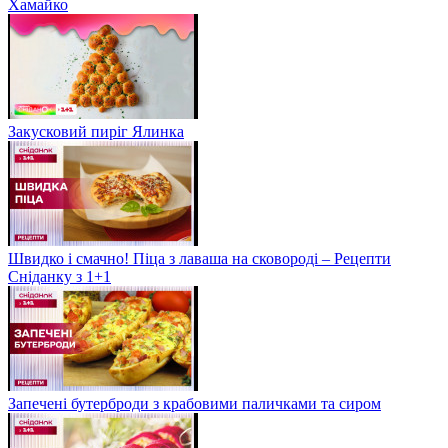
Хамайко
Закусковий пиріг Ялинка
Швидко і смачно! Піца з лаваша на сковороді – Рецепти
Сніданку з 1+1
Запечені бутерброди з крабовими паличками та сиром