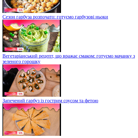
Сезон гарбуза розпочато: готуємо гарбузові ньоки
Вегетаріанський рецепт, що вражає смаком: готуємо мачанку з
зеленого горошку
Запечений гарбуз із гострим соусом та фетою