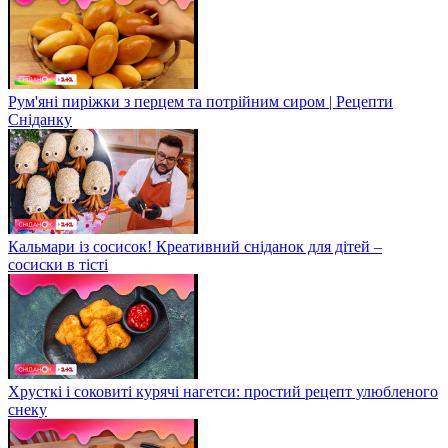
Рум'яні пиріжки з перцем та потрійним сиром | Рецепти
Сніданку
Кальмари із сосисок! Креативний сніданок для дітей –
сосиски в тісті
Хрусткі і соковиті курячі нагетси: простий рецепт улюбленого
снеку