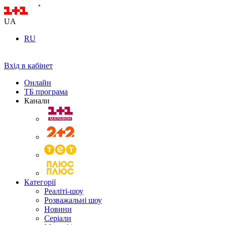
UA
RU
Вхід в кабінет
Онлайн
ТБ програма
Канали
Категорії
Реаліті-шоу
Розважальні шоу
Новини
Серіали