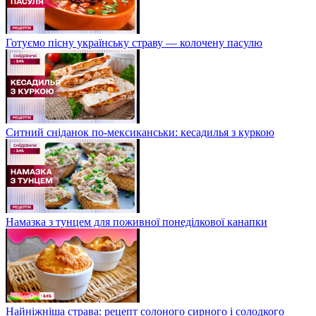
Готуємо пісну українську страву — колочену пасулю
Ситний сніданок по-мексиканськи: кесадилья з куркою
Намазка з тунцем для поживної понеділкової канапки
Найніжніша страва: рецепт солоного сирного і солодкого