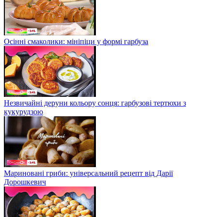
Осінні смаколики: мініпіци у формі гарбуза
Незвичайні деруни кольору сонця: гарбузові тертюхи з
кукурудзою
Мариновані гриби: універсальний рецепт від Дарії
Дорошкевич