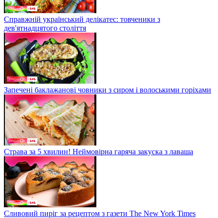
Справжній український делікатес: товченики з
дев'ятнадцятого століття
Запечені баклажанові човники з сиром і волоськими горіхами
Страва за 5 хвилин! Неймовірна гаряча закуска з лаваша
Сливовий пиріг за рецептом з газети The New York Times