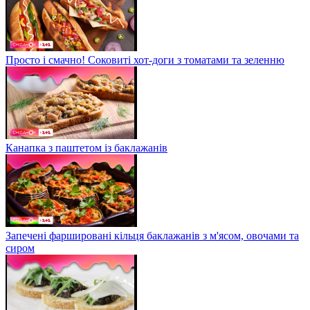
Просто і смачно! Соковиті хот-доги з томатами та зеленню
Канапка з паштетом із баклажанів
Запечені фаршировані кільця баклажанів з м'ясом, овочами та
сиром