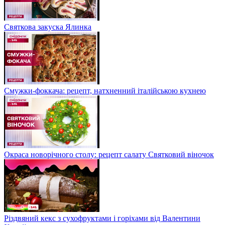
Святкова закуска Ялинка
Смужки-фоккача: рецепт, натхненний італійською кухнею
Окраса новорічного столу: рецепт салату Святковий віночок
Різдвяний кекс з сухофруктами і горіхами від Валентини