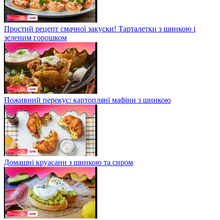
Простий рецепт смачної закуски! Тарталетки з шинкою і
зеленим горошком
Поживний перекус: картопляні мафіни з шинкою
Домашні круасани з шинкою та сиром