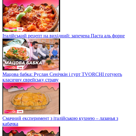
Італійський рецепт на вихідний: запечена Паста аль форне
Мацова бабка: Руслан Сенічкін і гурт TVORCHI готують
класичну єврейську страву
Смачний експеримент з італійською кухнею – лазанья з
кабачка