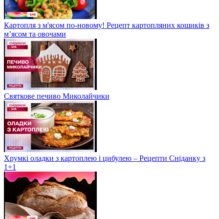
Картопля з м'ясом по-новому! Рецепт картопляних кошиків з
м’ясом та овочами
Святкове печиво Миколайчики
Хрумкі оладки з картоплею і цибулею – Рецепти Сніданку з
1+1