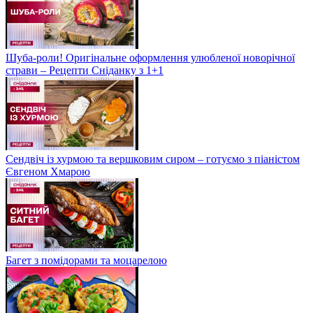
Шуба-роли! Оригінальне оформлення улюбленої новорічної
страви – Рецепти Сніданку з 1+1
Сендвіч із хурмою та вершковим сиром – готуємо з піаністом
Євгеном Хмарою
Багет з помідорами та моцарелою