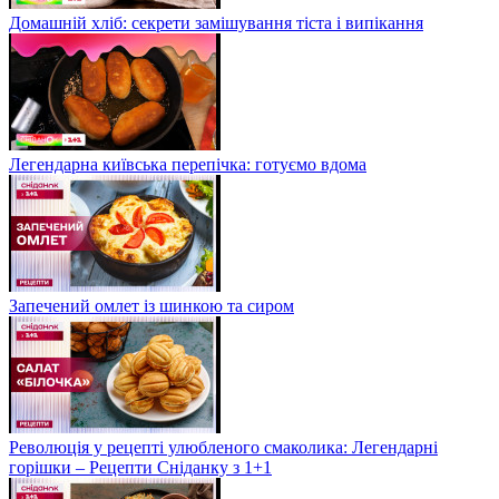
Домашній хліб: секрети замішування тіста і випікання
Легендарна київська перепічка: готуємо вдома
Запечений омлет із шинкою та сиром
Революція у рецепті улюбленого смаколика: Легендарні
горішки – Рецепти Сніданку з 1+1