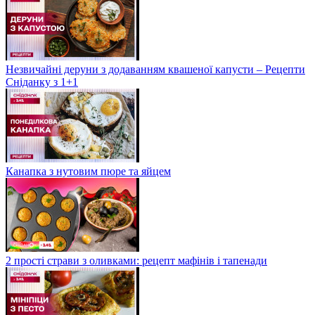
Незвичайні деруни з додаванням квашеної капусти – Рецепти
Сніданку з 1+1
Канапка з нутовим пюре та яйцем
2 прості страви з оливками: рецепт мафінів і тапенади