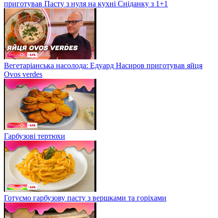
приготував Пасту з нуля на кухні Сніданку з 1+1
Вегетаріанська насолода: Едуард Насиров приготував яйця
Ovos verdes
Гарбузові тертюхи
Готуємо гарбузову пасту з вершками та горіхами