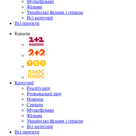
Мультфільми
Фільми
Українські фільми і серіали
Всі категорії
Всі проєкти
Канали
Категорії
Реаліті-шоу
Розважальні шоу
Новини
Серіали
Мультфільми
Фільми
Українські фільми і серіали
Всі категорії
Всі проєкти