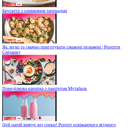
Брускета з оливковим тапенадом
Як легко та смачно приготувати смажені пельмені | Рецепти
Сніданку
Понеділкова канапка з паштетом Мутабаль
Цей напій врятує від спеки! Рецепт освіжаючого ягідного