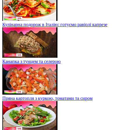
Кулінарна подорож в Італію: готуємо равіолі капрезе
Канапка з тунцем та селерою
Пряна картопля з куркою, томатами та сиром