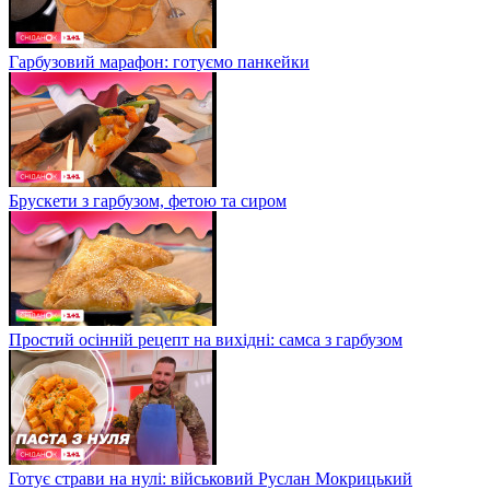
Гарбузовий марафон: готуємо панкейки
Брускети з гарбузом, фетою та сиром
Простий осінній рецепт на вихідні: самса з гарбузом
Готує страви на нулі: військовий Руслан Мокрицький