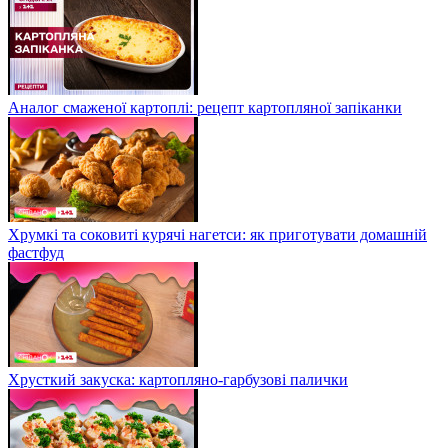
Аналог смаженої картоплі: рецепт картопляної запіканки
Хрумкі та соковиті курячі нагетси: як приготувати домашній
фастфуд
Хрусткий закуска: картопляно-гарбузові палички