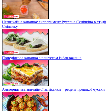
Незвичайна канапка: експеримент Руслана Сенічкіна в студії
Сніданку
Понеділкова канапка з паштетом із баклажанів
Альтернатива звичайної запіканки – рецепт грецької мусаки