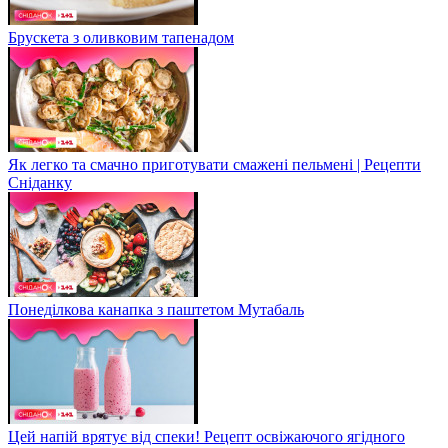
Брускета з оливковим тапенадом
Як легко та смачно приготувати смажені пельмені | Рецепти
Сніданку
Понеділкова канапка з паштетом Мутабаль
Цей напій врятує від спеки! Рецепт освіжаючого ягідного