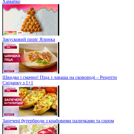
Хамайко
Закусковий пиріг Ялинка
Швидко і смачно! Піца з лаваша на сковороді – Рецепти
Сніданку з 1+1
Запечені бутерброди з крабовими паличками та сиром