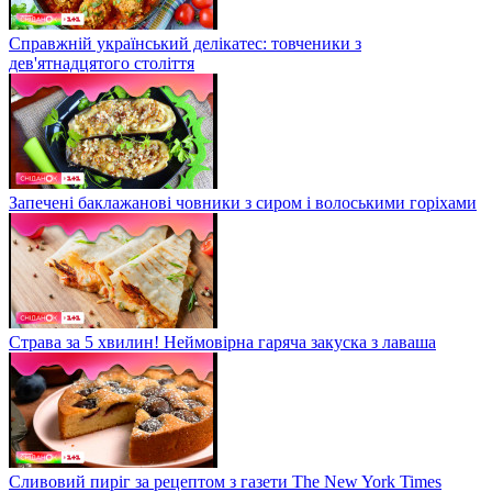
Справжній український делікатес: товченики з
дев'ятнадцятого століття
Запечені баклажанові човники з сиром і волоськими горіхами
Страва за 5 хвилин! Неймовірна гаряча закуска з лаваша
Сливовий пиріг за рецептом з газети The New York Times