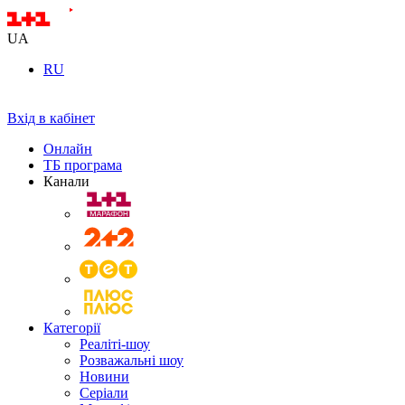
UA
RU
Вхід в кабінет
Онлайн
ТБ програма
Канали
Категорії
Реаліті-шоу
Розважальні шоу
Новини
Серіали