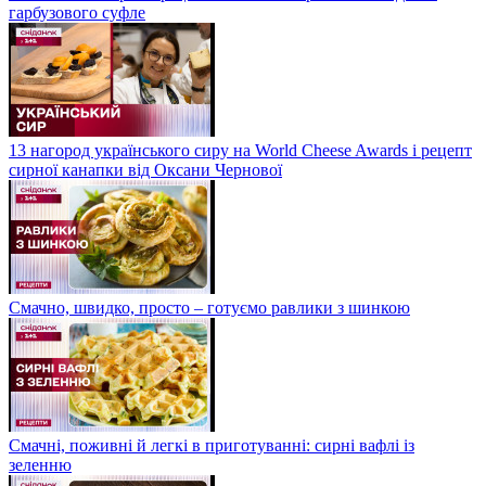
гарбузового суфле
13 нагород українського сиру на World Cheese Awards і рецепт
сирної канапки від Оксани Чернової
Смачно, швидко, просто – готуємо равлики з шинкою
Смачні, поживні й легкі в приготуванні: сирні вафлі із
зеленню