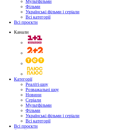
Мультфільми
Фільми
Українські фільми і серіали
Всі категорії
Всі проєкти
Канали
Категорії
Реаліті-шоу
Розважальні шоу
Новини
Серіали
Мультфільми
Фільми
Українські фільми і серіали
Всі категорії
Всі проєкти