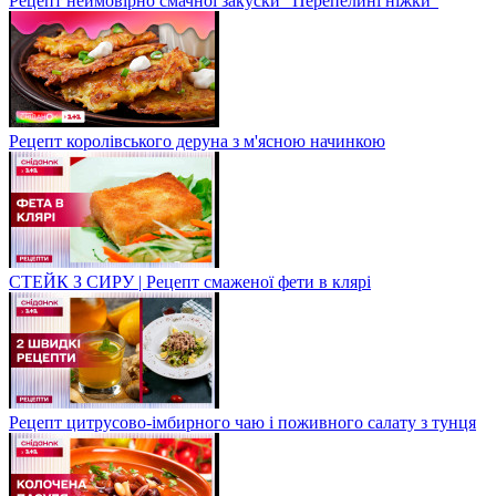
Рецепт неймовірно смачної закуски "Перепелині ніжки"
Рецепт королівського деруна з м'ясною начинкою
СТЕЙК З СИРУ | Рецепт смаженої фети в клярі
Рецепт цитрусово-імбирного чаю і поживного салату з тунця