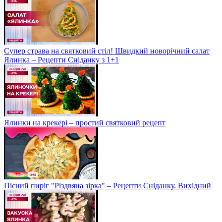
Супер страва на святковий стіл! Швидкий новорічний салат
Ялинка – Рецепти Сніданку з 1+1
Ялинки на крекері – простий святковий рецепт
Пісний пиріг "Різдвяна зірка" – Рецепти Сніданку. Вихідний