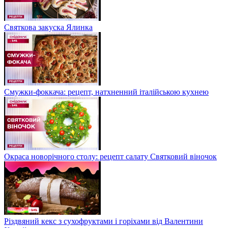
Святкова закуска Ялинка
Смужки-фоккача: рецепт, натхненний італійською кухнею
Окраса новорічного столу: рецепт салату Святковий віночок
Різдвяний кекс з сухофруктами і горіхами від Валентини