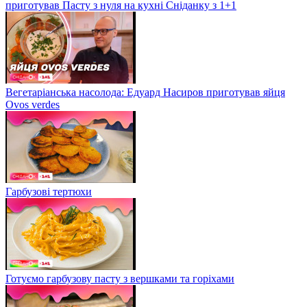
приготував Пасту з нуля на кухні Сніданку з 1+1
Вегетаріанська насолода: Едуард Насиров приготував яйця
Ovos verdes
Гарбузові тертюхи
Готуємо гарбузову пасту з вершками та горіхами