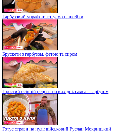
Гарбузовий марафон: готуємо панкейки
Брускети з гарбузом, фетою та сиром
Простий осінній рецепт на вихідні: самса з гарбузом
Готує страви на нулі: військовий Руслан Мокрицький