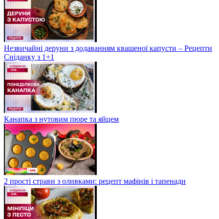
Незвичайні деруни з додаванням квашеної капусти – Рецепти
Сніданку з 1+1
Канапка з нутовим пюре та яйцем
2 прості страви з оливками: рецепт мафінів і тапенади