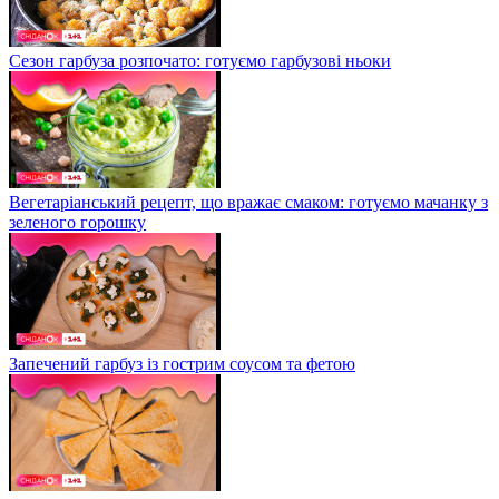
Сезон гарбуза розпочато: готуємо гарбузові ньоки
Вегетаріанський рецепт, що вражає смаком: готуємо мачанку з
зеленого горошку
Запечений гарбуз із гострим соусом та фетою