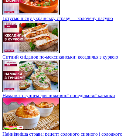
Готуємо пісну українську страву — колочену пасулю
Ситний сніданок по-мексиканськи: кесадилья з куркою
Намазка з тунцем для поживної понеділкової канапки
Найніжніша страва: рецепт солоного сирного і солодкого