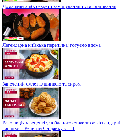
Домашній хліб: секрети замішування тіста і випікання
Легендарна київська перепічка: готуємо вдома
Запечений омлет із шинкою та сиром
Революція у рецепті улюбленого смаколика: Легендарні
горішки – Рецепти Сніданку з 1+1