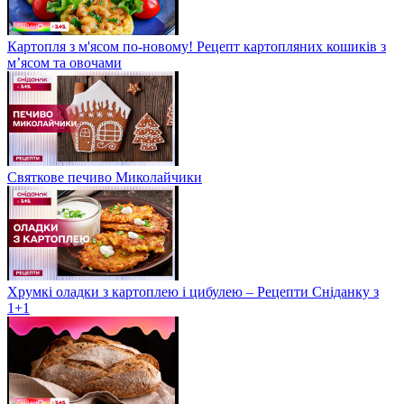
Картопля з м'ясом по-новому! Рецепт картопляних кошиків з
м’ясом та овочами
Святкове печиво Миколайчики
Хрумкі оладки з картоплею і цибулею – Рецепти Сніданку з
1+1