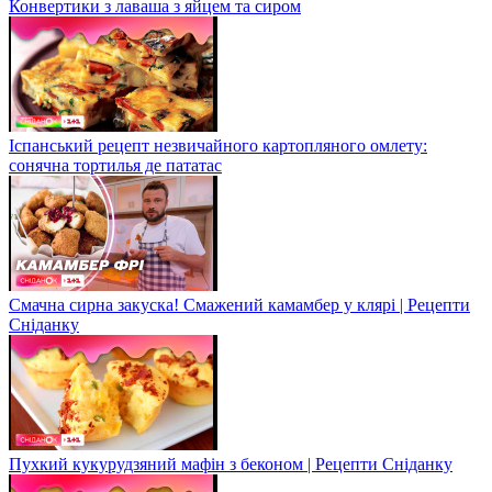
Конвертики з лаваша з яйцем та сиром
Іспанський рецепт незвичайного картопляного омлету:
сонячна тортилья де пататас
Смачна сирна закуска! Смажений камамбер у клярі | Рецепти
Сніданку
Пухкий кукурудзяний мафін з беконом | Рецепти Сніданку