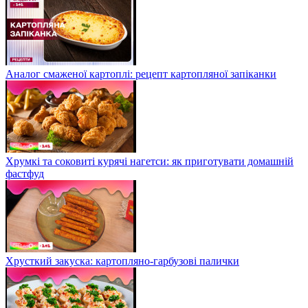
Аналог смаженої картоплі: рецепт картопляної запіканки
Хрумкі та соковиті курячі нагетси: як приготувати домашній
фастфуд
Хрусткий закуска: картопляно-гарбузові палички