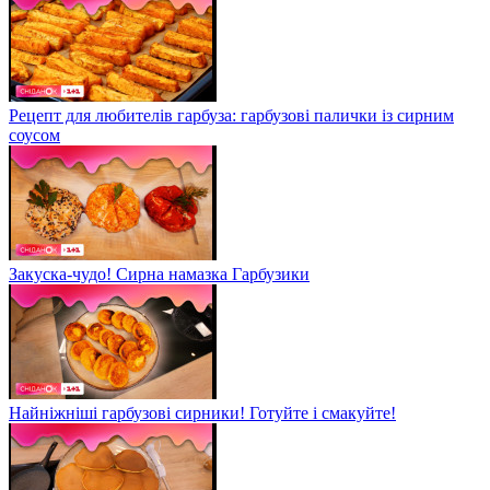
Рецепт для любителів гарбуза: гарбузові палички із сирним
соусом
Закуска-чудо! Сирна намазка Гарбузики
Найніжніші гарбузові сирники! Готуйте і смакуйте!