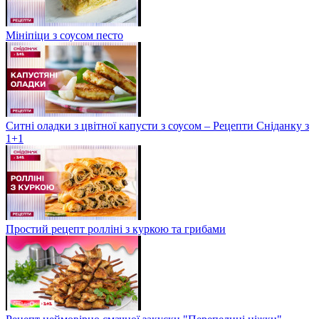
Мініпіци з соусом песто
Ситні оладки з цвітної капусти з соусом – Рецепти Сніданку з
1+1
Простий рецепт ролліні з куркою та грибами