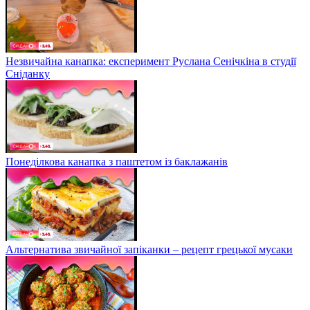
Незвичайна канапка: експеримент Руслана Сенічкіна в студії
Сніданку
Понеділкова канапка з паштетом із баклажанів
Альтернатива звичайної запіканки – рецепт грецької мусаки