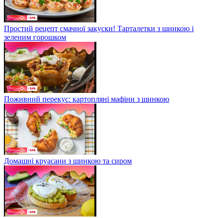
Простий рецепт смачної закуски! Тарталетки з шинкою і
зеленим горошком
Поживний перекус: картопляні мафіни з шинкою
Домашні круасани з шинкою та сиром