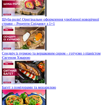
Шуба-роли! Оригінальне оформлення улюбленої новорічної
страви – Рецепти Сніданку з 1+1
Сендвіч із хурмою та вершковим сиром – готуємо з піаністом
Євгеном Хмарою
Багет з помідорами та моцарелою