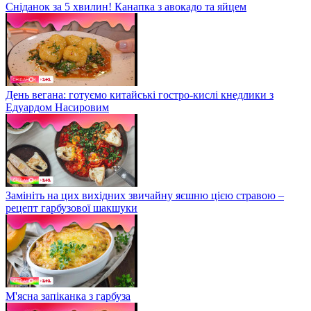
Сніданок за 5 хвилин! Канапка з авокадо та яйцем
День вегана: готуємо китайські гостро-кислі кнедлики з
Едуардом Насировим
Замініть на цих вихідних звичайну яєшню цією стравою –
рецепт гарбузової шакшуки
М'ясна запіканка з гарбуза