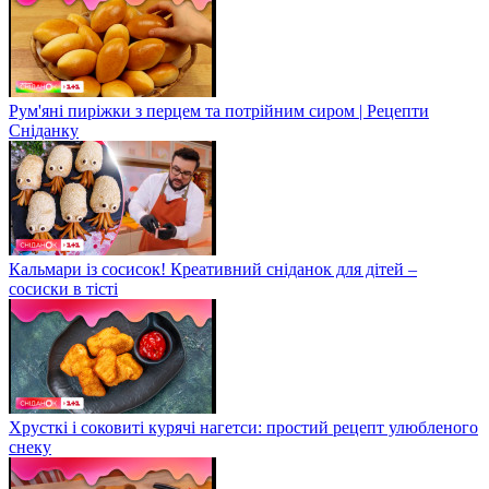
Рум'яні пиріжки з перцем та потрійним сиром | Рецепти
Сніданку
Кальмари із сосисок! Креативний сніданок для дітей –
сосиски в тісті
Хрусткі і соковиті курячі нагетси: простий рецепт улюбленого
снеку