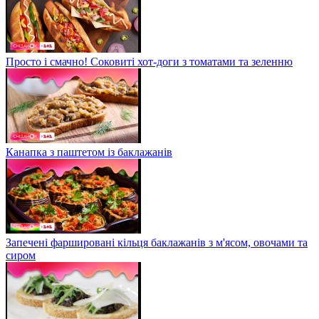
Просто і смачно! Соковиті хот-доги з томатами та зеленню
Канапка з паштетом із баклажанів
Запечені фаршировані кільця баклажанів з м'ясом, овочами та
сиром