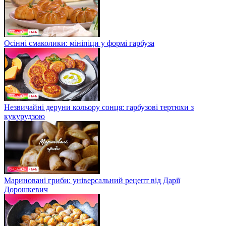
Осінні смаколики: мініпіци у формі гарбуза
Незвичайні деруни кольору сонця: гарбузові тертюхи з
кукурудзою
Мариновані гриби: універсальний рецепт від Дарії
Дорошкевич