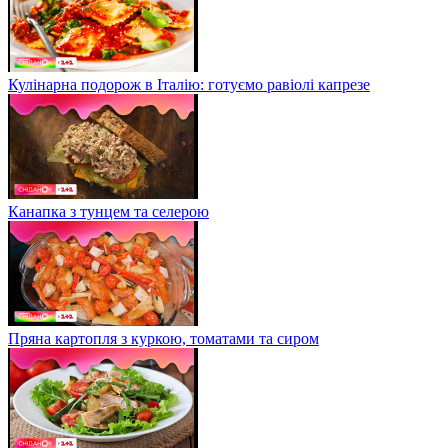
Кулінарна подорож в Італію: готуємо равіолі капрезе
Канапка з тунцем та селерою
Пряна картопля з куркою, томатами та сиром