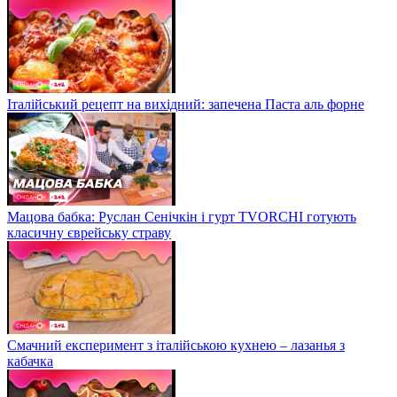
Італійський рецепт на вихідний: запечена Паста аль форне
Мацова бабка: Руслан Сенічкін і гурт TVORCHI готують
класичну єврейську страву
Смачний експеримент з італійською кухнею – лазанья з
кабачка