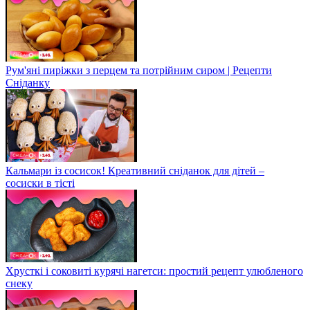
Рум'яні пиріжки з перцем та потрійним сиром | Рецепти
Сніданку
Кальмари із сосисок! Креативний сніданок для дітей –
сосиски в тісті
Хрусткі і соковиті курячі нагетси: простий рецепт улюбленого
снеку