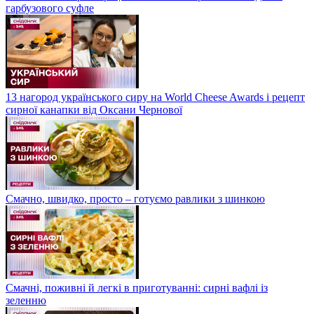
гарбузового суфле
13 нагород українського сиру на World Cheese Awards і рецепт
сирної канапки від Оксани Чернової
Смачно, швидко, просто – готуємо равлики з шинкою
Смачні, поживні й легкі в приготуванні: сирні вафлі із
зеленню