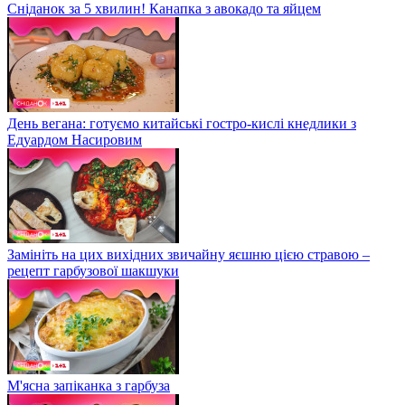
Сніданок за 5 хвилин! Канапка з авокадо та яйцем
День вегана: готуємо китайські гостро-кислі кнедлики з
Едуардом Насировим
Замініть на цих вихідних звичайну яєшню цією стравою –
рецепт гарбузової шакшуки
М'ясна запіканка з гарбуза