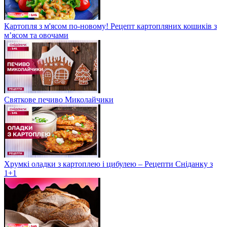
Картопля з м'ясом по-новому! Рецепт картопляних кошиків з
м’ясом та овочами
Святкове печиво Миколайчики
Хрумкі оладки з картоплею і цибулею – Рецепти Сніданку з
1+1