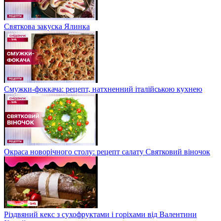
Святкова закуска Ялинка
Смужки-фоккача: рецепт, натхненний італійською кухнею
Окраса новорічного столу: рецепт салату Святковий віночок
Різдвяний кекс з сухофруктами і горіхами від Валентини