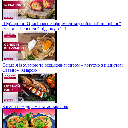
Шуба-роли! Оригінальне оформлення улюбленої новорічної
страви – Рецепти Сніданку з 1+1
Сендвіч із хурмою та вершковим сиром – готуємо з піаністом
Євгеном Хмарою
Багет з помідорами та моцарелою