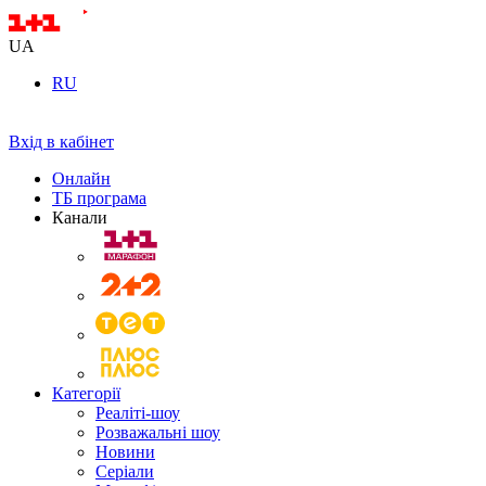
UA
RU
Вхід в кабінет
Онлайн
ТБ програма
Канали
Категорії
Реаліті-шоу
Розважальні шоу
Новини
Серіали