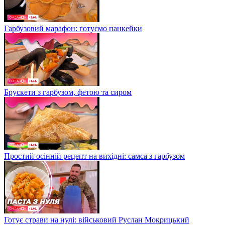
Гарбузовий марафон: готуємо панкейки
Брускети з гарбузом, фетою та сиром
Простий осінній рецепт на вихідні: самса з гарбузом
Готує страви на нулі: військовий Руслан Мокрицький