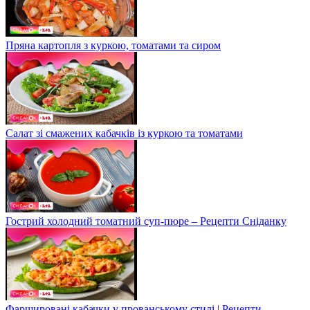
Кулінарна подорож в Італію: готуємо равіолі капрезе
Канапка з тунцем та селерою
Пряна картопля з куркою, томатами та сиром