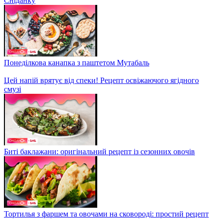
Брускета з оливковим тапенадом
Як легко та смачно приготувати смажені пельмені | Рецепти
Сніданку
Понеділкова канапка з паштетом Мутабаль
Цей напій врятує від спеки! Рецепт освіжаючого ягідного