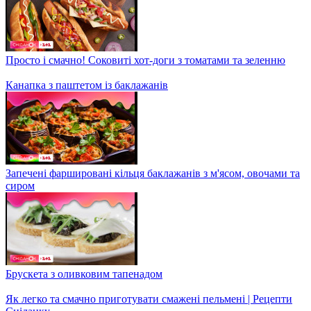
Просто і смачно! Соковиті хот-доги з томатами та зеленню
Канапка з паштетом із баклажанів
Запечені фаршировані кільця баклажанів з м'ясом, овочами та
сиром