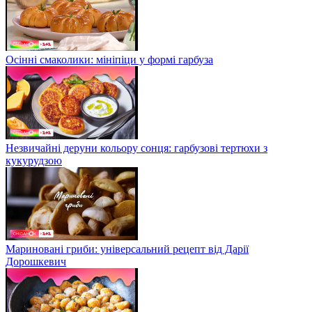
Осінні смаколики: мініпіци у формі гарбуза
Незвичайні деруни кольору сонця: гарбузові тертюхи з
кукурудзою
Мариновані гриби: універсальний рецепт від Дарії
Дорошкевич