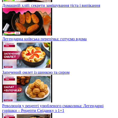
Домашній хліб: секрети замішування тіста і випікання
Легендарна київська перепічка: готуємо вдома
Запечений омлет із шинкою та сиром
Революція у рецепті улюбленого смаколика: Легендарні
горішки – Рецепти Сніданку з 1+1