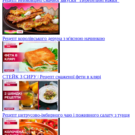
Рецепт неймовірно смачної закуски "Перепелині ніжки"
Рецепт королівського деруна з м'ясною начинкою
СТЕЙК З СИРУ | Рецепт смаженої фети в клярі
Рецепт цитрусово-імбирного чаю і поживного салату з тунця