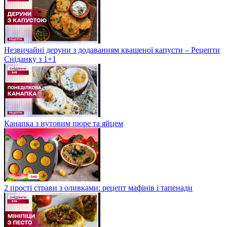
Незвичайні деруни з додаванням квашеної капусти – Рецепти
Сніданку з 1+1
Канапка з нутовим пюре та яйцем
2 прості страви з оливками: рецепт мафінів і тапенади