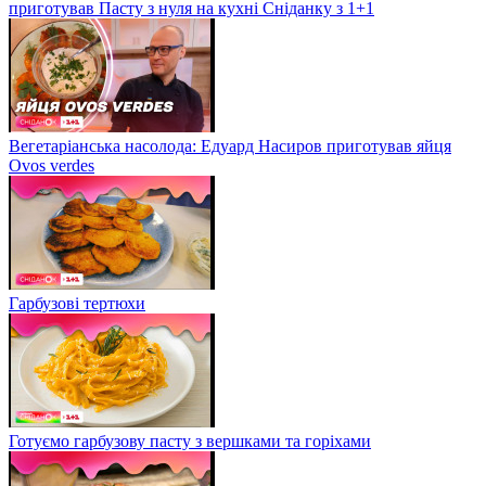
приготував Пасту з нуля на кухні Сніданку з 1+1
Вегетаріанська насолода: Едуард Насиров приготував яйця
Ovos verdes
Гарбузові тертюхи
Готуємо гарбузову пасту з вершками та горіхами