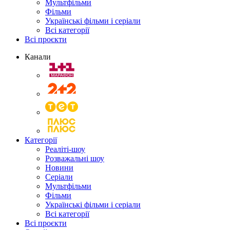
Мультфільми
Фільми
Українські фільми і серіали
Всі категорії
Всі проєкти
Канали
Категорії
Реаліті-шоу
Розважальні шоу
Новини
Серіали
Мультфільми
Фільми
Українські фільми і серіали
Всі категорії
Всі проєкти