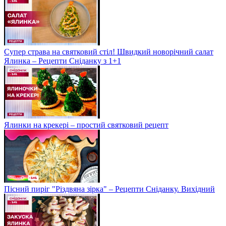
Супер страва на святковий стіл! Швидкий новорічний салат
Ялинка – Рецепти Сніданку з 1+1
Ялинки на крекері – простий святковий рецепт
Пісний пиріг "Різдвяна зірка" – Рецепти Сніданку. Вихідний