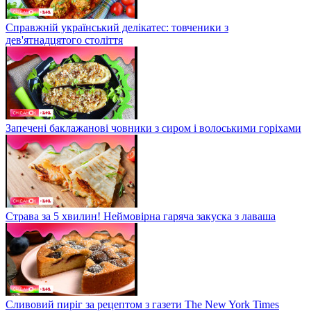
Справжній український делікатес: товченики з
дев'ятнадцятого століття
Запечені баклажанові човники з сиром і волоськими горіхами
Страва за 5 хвилин! Неймовірна гаряча закуска з лаваша
Сливовий пиріг за рецептом з газети The New York Times