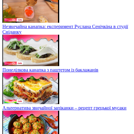
Незвичайна канапка: експеримент Руслана Сенічкіна в студії
Сніданку
Понеділкова канапка з паштетом із баклажанів
Альтернатива звичайної запіканки – рецепт грецької мусаки