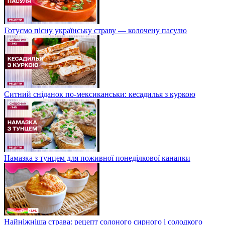
Готуємо пісну українську страву — колочену пасулю
Ситний сніданок по-мексиканськи: кесадилья з куркою
Намазка з тунцем для поживної понеділкової канапки
Найніжніша страва: рецепт солоного сирного і солодкого