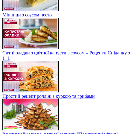
Мініпіци з соусом песто
Ситні оладки з цвітної капусти з соусом – Рецепти Сніданку з
1+1
Простий рецепт ролліні з куркою та грибами