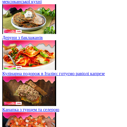
смузі
Биті баклажани: оригінальний рецепт із сезонних овочів
Тортилья з фаршем та овочами на сковороді: простий рецепт
мексиканської кухні
Деруни з баклажанів