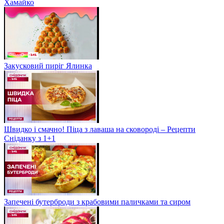
Хамайко
Закусковий пиріг Ялинка
Швидко і смачно! Піца з лаваша на сковороді – Рецепти
Сніданку з 1+1
Запечені бутерброди з крабовими паличками та сиром