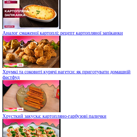
Аналог смаженої картоплі: рецепт картопляної запіканки
Хрумкі та соковиті курячі нагетси: як приготувати домашній
фастфуд
Хрусткий закуска: картопляно-гарбузові палички