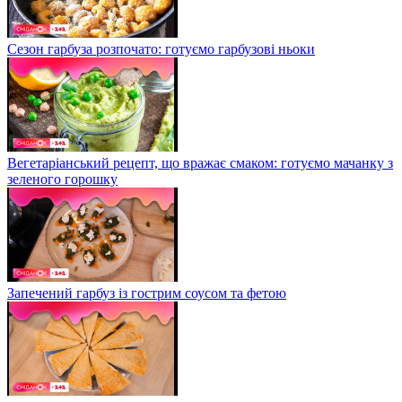
Сезон гарбуза розпочато: готуємо гарбузові ньоки
Вегетаріанський рецепт, що вражає смаком: готуємо мачанку з
зеленого горошку
Запечений гарбуз із гострим соусом та фетою