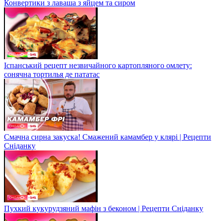
Конвертики з лаваша з яйцем та сиром
Іспанський рецепт незвичайного картопляного омлету:
сонячна тортилья де пататас
Смачна сирна закуска! Смажений камамбер у клярі | Рецепти
Сніданку
Пухкий кукурудзяний мафін з беконом | Рецепти Сніданку