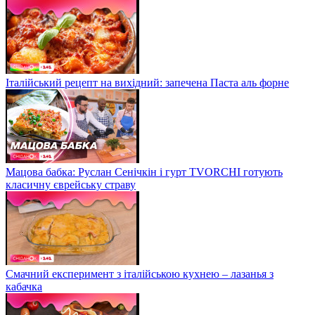
Італійський рецепт на вихідний: запечена Паста аль форне
Мацова бабка: Руслан Сенічкін і гурт TVORCHI готують
класичну єврейську страву
Смачний експеримент з італійською кухнею – лазанья з
кабачка