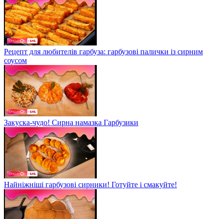
Рецепт для любителів гарбуза: гарбузові палички із сирним
соусом
Закуска-чудо! Сирна намазка Гарбузики
Найніжніші гарбузові сирники! Готуйте і смакуйте!