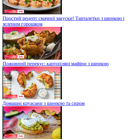
Простий рецепт смачної закуски! Тарталетки з шинкою і
зеленим горошком
Поживний перекус: картопляні мафіни з шинкою
Домашні круасани з шинкою та сиром