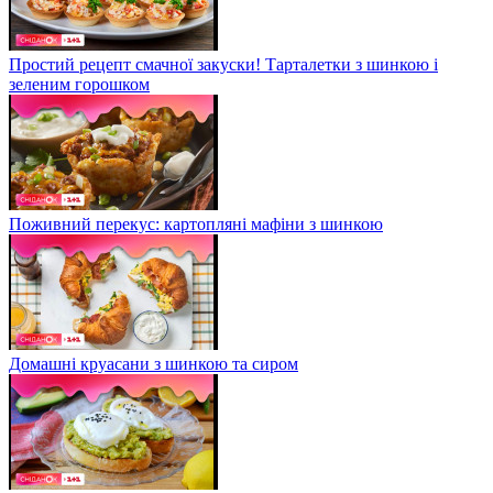
Простий рецепт смачної закуски! Тарталетки з шинкою і
зеленим горошком
Поживний перекус: картопляні мафіни з шинкою
Домашні круасани з шинкою та сиром