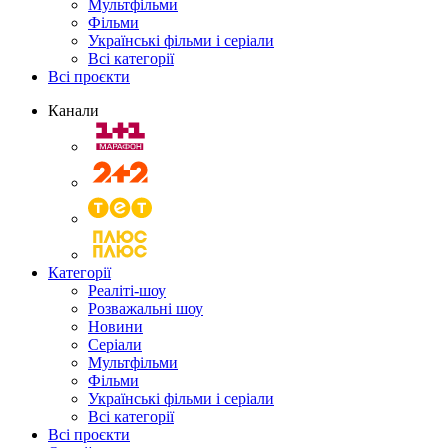
Мультфільми
Фільми
Українські фільми і серіали
Всі категорії
Всі проєкти
Канали
Категорії
Реаліті-шоу
Розважальні шоу
Новини
Серіали
Мультфільми
Фільми
Українські фільми і серіали
Всі категорії
Всі проєкти