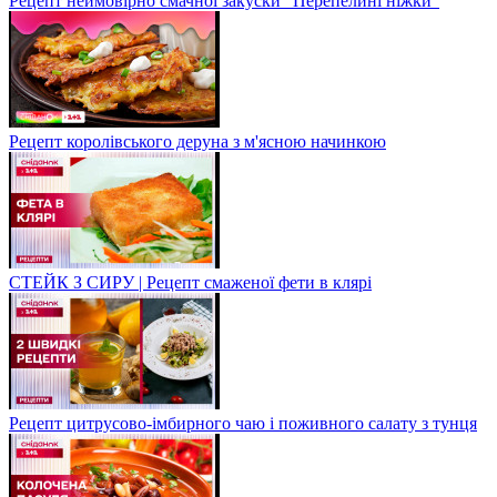
Рецепт неймовірно смачної закуски "Перепелині ніжки"
Рецепт королівського деруна з м'ясною начинкою
СТЕЙК З СИРУ | Рецепт смаженої фети в клярі
Рецепт цитрусово-імбирного чаю і поживного салату з тунця