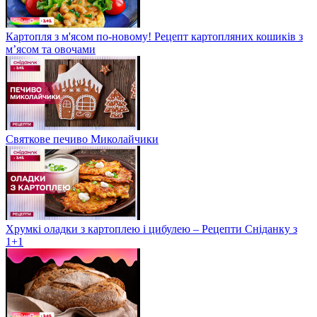
Картопля з м'ясом по-новому! Рецепт картопляних кошиків з
м’ясом та овочами
Святкове печиво Миколайчики
Хрумкі оладки з картоплею і цибулею – Рецепти Сніданку з
1+1