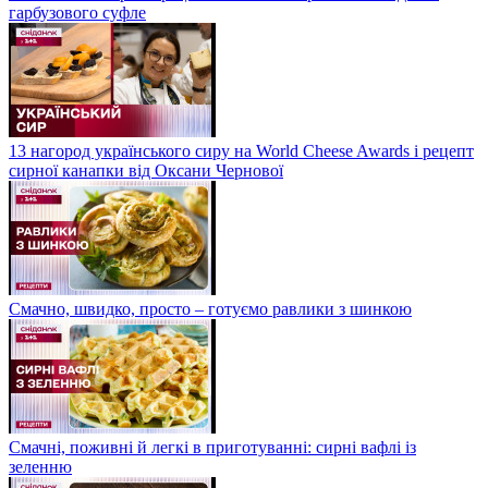
гарбузового суфле
13 нагород українського сиру на World Cheese Awards і рецепт
сирної канапки від Оксани Чернової
Смачно, швидко, просто – готуємо равлики з шинкою
Смачні, поживні й легкі в приготуванні: сирні вафлі із
зеленню