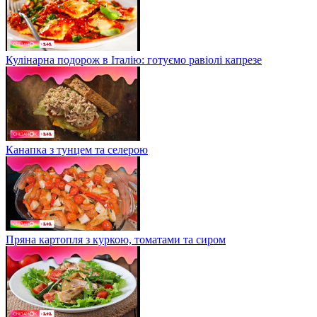
Кулінарна подорож в Італію: готуємо равіолі капрезе
Канапка з тунцем та селерою
Пряна картопля з куркою, томатами та сиром