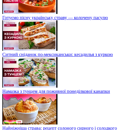
Готуємо пісну українську страву — колочену пасулю
Ситний сніданок по-мексиканськи: кесадилья з куркою
Намазка з тунцем для поживної понеділкової канапки
Найніжніша страва: рецепт солоного сирного і солодкого