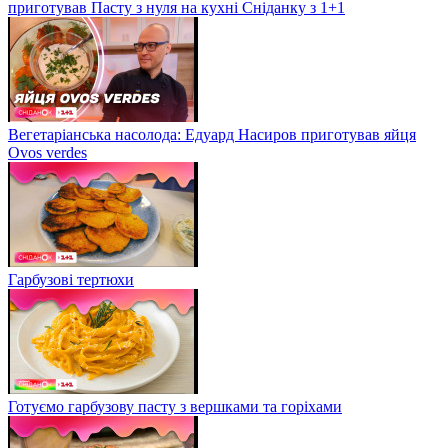
приготував Пасту з нуля на кухні Сніданку з 1+1
Вегетаріанська насолода: Едуард Насиров приготував яйця
Ovos verdes
Гарбузові тертюхи
Готуємо гарбузову пасту з вершками та горіхами