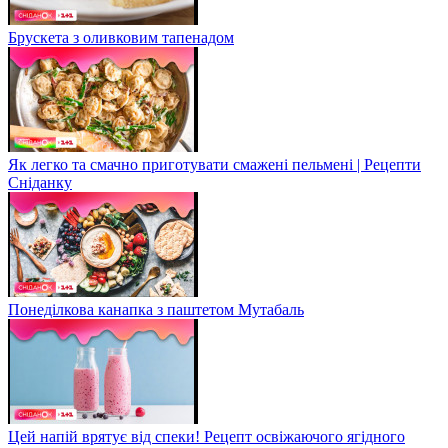
Брускета з оливковим тапенадом
Як легко та смачно приготувати смажені пельмені | Рецепти
Сніданку
Понеділкова канапка з паштетом Мутабаль
Цей напій врятує від спеки! Рецепт освіжаючого ягідного