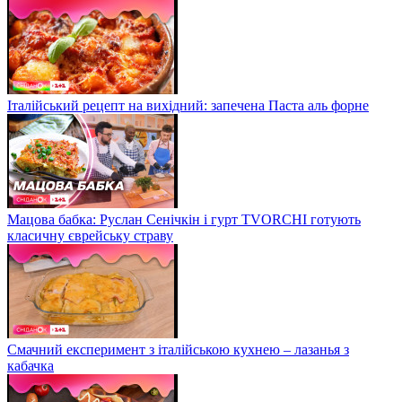
Італійський рецепт на вихідний: запечена Паста аль форне
Мацова бабка: Руслан Сенічкін і гурт TVORCHI готують
класичну єврейську страву
Смачний експеримент з італійською кухнею – лазанья з
кабачка