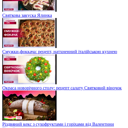
Святкова закуска Ялинка
Смужки-фоккача: рецепт, натхненний італійською кухнею
Окраса новорічного столу: рецепт салату Святковий віночок
Різдвяний кекс з сухофруктами і горіхами від Валентини