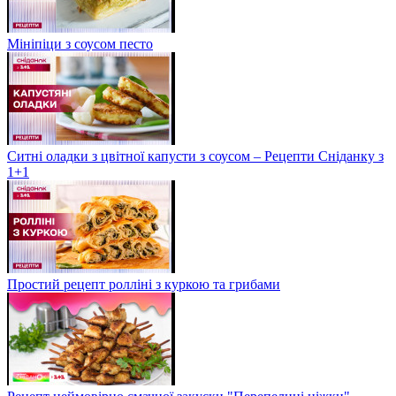
Мініпіци з соусом песто
Ситні оладки з цвітної капусти з соусом – Рецепти Сніданку з
1+1
Простий рецепт ролліні з куркою та грибами