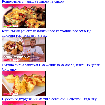
Конвертики з лаваша з яйцем та сиром
Іспанський рецепт незвичайного картопляного омлету:
сонячна тортилья де пататас
Смачна сирна закуска! Смажений камамбер у клярі | Рецепти
Сніданку
Пухкий кукурудзяний мафін з беконом | Рецепти Сніданку