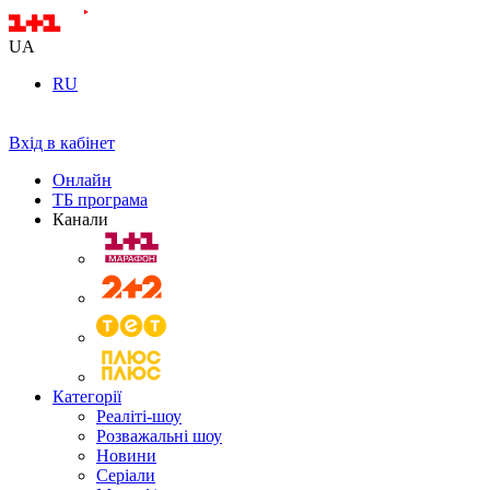
UA
RU
Вхід в кабінет
Онлайн
ТБ програма
Канали
Категорії
Реаліті-шоу
Розважальні шоу
Новини
Серіали