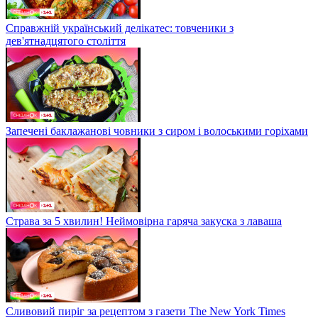
Справжній український делікатес: товченики з
дев'ятнадцятого століття
Запечені баклажанові човники з сиром і волоськими горіхами
Страва за 5 хвилин! Неймовірна гаряча закуска з лаваша
Сливовий пиріг за рецептом з газети The New York Times