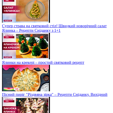
Супер страва на святковий стіл! Швидкий новорічний салат
Ялинка – Рецепти Сніданку з 1+1
Ялинки на крекері – простий святковий рецепт
Пісний пиріг "Різдвяна зірка" – Рецепти Сніданку. Вихідний