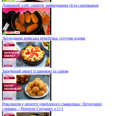
Домашній хліб: секрети замішування тіста і випікання
Легендарна київська перепічка: готуємо вдома
Запечений омлет із шинкою та сиром
Революція у рецепті улюбленого смаколика: Легендарні
горішки – Рецепти Сніданку з 1+1