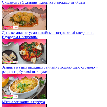
Сніданок за 5 хвилин! Канапка з авокадо та яйцем
День вегана: готуємо китайські гостро-кислі кнедлики з
Едуардом Насировим
Замініть на цих вихідних звичайну яєшню цією стравою –
рецепт гарбузової шакшуки
М'ясна запіканка з гарбуза