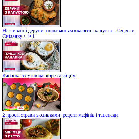
Незвичайні деруни з додаванням квашеної капусти – Рецепти
Сніданку з 1+1
Канапка з нутовим пюре та яйцем
2 прості страви з оливками: рецепт мафінів і тапенади