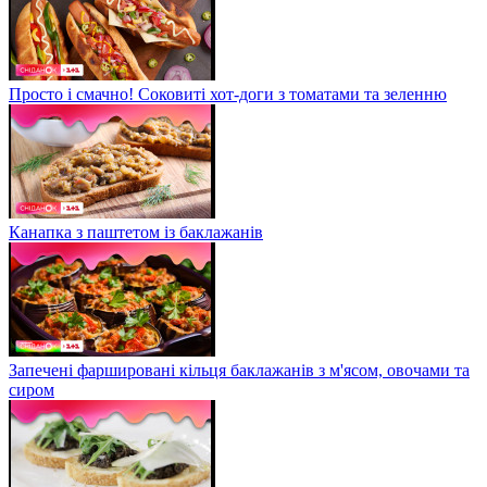
Просто і смачно! Соковиті хот-доги з томатами та зеленню
Канапка з паштетом із баклажанів
Запечені фаршировані кільця баклажанів з м'ясом, овочами та
сиром