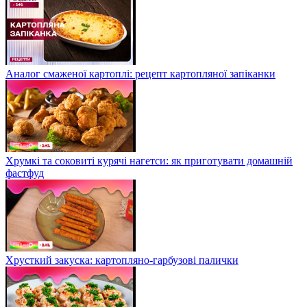
Аналог смаженої картоплі: рецепт картопляної запіканки
Хрумкі та соковиті курячі нагетси: як приготувати домашній
фастфуд
Хрусткий закуска: картопляно-гарбузові палички