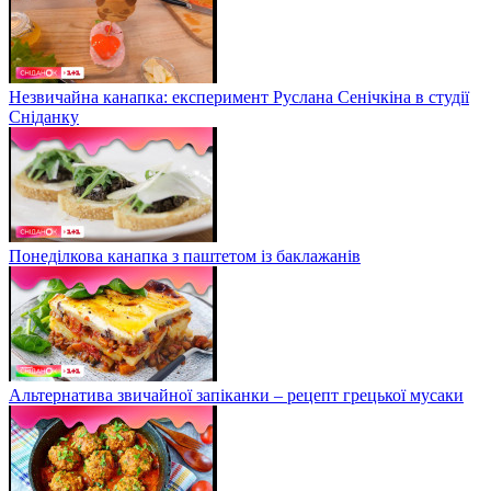
Незвичайна канапка: експеримент Руслана Сенічкіна в студії
Сніданку
Понеділкова канапка з паштетом із баклажанів
Альтернатива звичайної запіканки – рецепт грецької мусаки