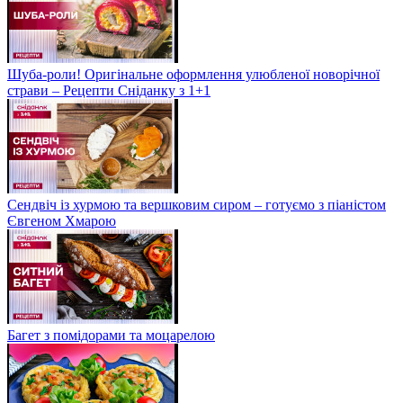
Шуба-роли! Оригінальне оформлення улюбленої новорічної
страви – Рецепти Сніданку з 1+1
Сендвіч із хурмою та вершковим сиром – готуємо з піаністом
Євгеном Хмарою
Багет з помідорами та моцарелою