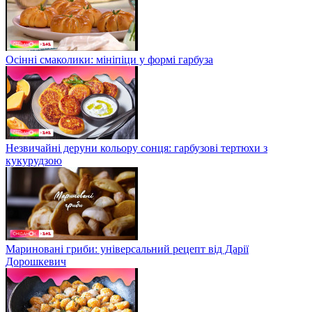
Осінні смаколики: мініпіци у формі гарбуза
Незвичайні деруни кольору сонця: гарбузові тертюхи з
кукурудзою
Мариновані гриби: універсальний рецепт від Дарії
Дорошкевич