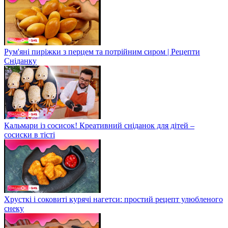
Рум'яні пиріжки з перцем та потрійним сиром | Рецепти
Сніданку
Кальмари із сосисок! Креативний сніданок для дітей –
сосиски в тісті
Хрусткі і соковиті курячі нагетси: простий рецепт улюбленого
снеку