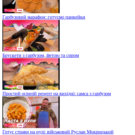
Гарбузовий марафон: готуємо панкейки
Брускети з гарбузом, фетою та сиром
Простий осінній рецепт на вихідні: самса з гарбузом
Готує страви на нулі: військовий Руслан Мокрицький