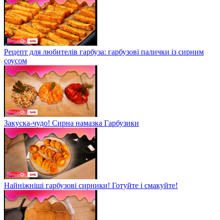
Рецепт для любителів гарбуза: гарбузові палички із сирним
соусом
Закуска-чудо! Сирна намазка Гарбузики
Найніжніші гарбузові сирники! Готуйте і смакуйте!