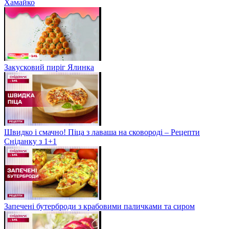
Хамайко
Закусковий пиріг Ялинка
Швидко і смачно! Піца з лаваша на сковороді – Рецепти
Сніданку з 1+1
Запечені бутерброди з крабовими паличками та сиром