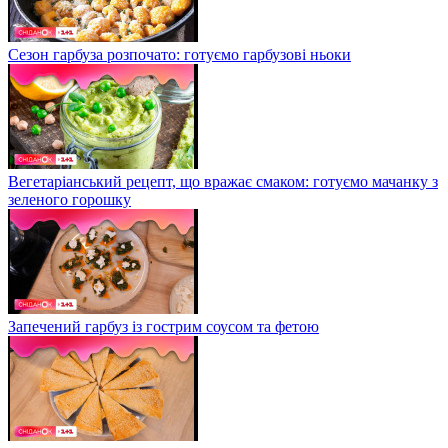
Сезон гарбуза розпочато: готуємо гарбузові ньоки
Вегетаріанський рецепт, що вражає смаком: готуємо мачанку з
зеленого горошку
Запечений гарбуз із гострим соусом та фетою