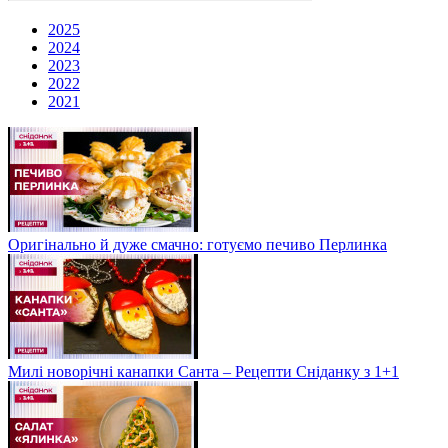
2025
2024
2023
2022
2021
Оригінально й дуже смачно: готуємо печиво Перлинка
Милі новорічні канапки Санта – Рецепти Сніданку з 1+1