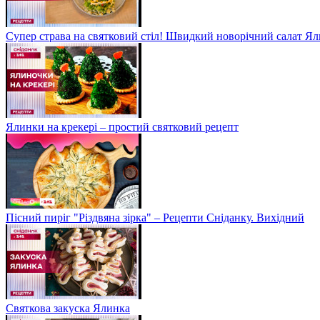
Супер страва на святковий стіл! Швидкий новорічний салат Ял
Ялинки на крекері – простий святковий рецепт
Пісний пиріг "Різдвяна зірка" – Рецепти Сніданку. Вихідний
Святкова закуска Ялинка