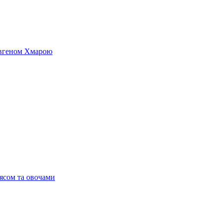
 Євгеном Хмарою
’ясом та овочами