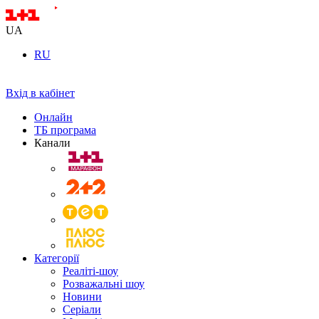
UA
RU
Вхід в кабінет
Онлайн
ТБ програма
Канали
Категорії
Реаліті-шоу
Розважальні шоу
Новини
Серіали