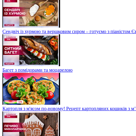
Сендвіч із хурмою та вершковим сиром – готуємо з піаністом
Багет з помідорами та моцарелою
Картопля з м'ясом по-новому! Рецепт картопляних кошиків з м