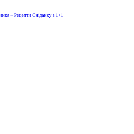
инка – Рецепти Сніданку з 1+1