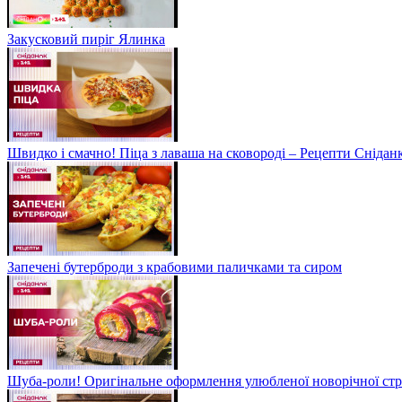
Закусковий пиріг Ялинка
Швидко і смачно! Піца з лаваша на сковороді – Рецепти Сніданк
Запечені бутерброди з крабовими паличками та сиром
Шуба-роли! Оригінальне оформлення улюбленої новорічної стр