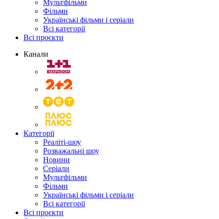
Мультфільми
Фільми
Українські фільми і серіали
Всі категорії
Всі проєкти
Канали
Категорії
Реаліті-шоу
Розважальні шоу
Новини
Серіали
Мультфільми
Фільми
Українські фільми і серіали
Всі категорії
Всі проєкти