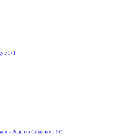
у з 1+1
ави – Рецепти Сніданку з 1+1