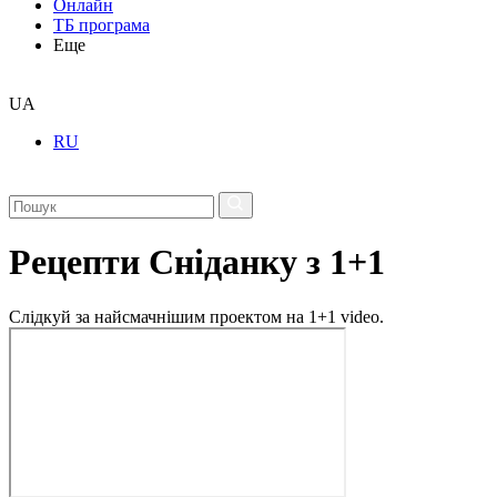
Онлайн
ТБ програма
Еще
UA
RU
Рецепти Сніданку з 1+1
Слідкуй за найсмачнішим проектом на 1+1 video.