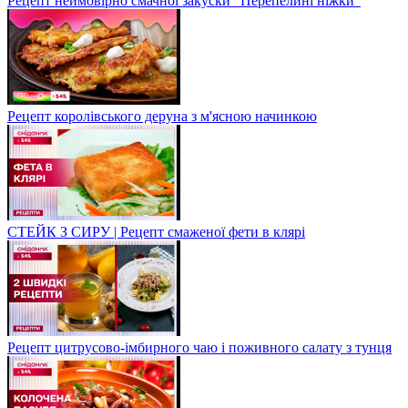
Рецепт неймовірно смачної закуски "Перепелині ніжки"
Рецепт королівського деруна з м'ясною начинкою
СТЕЙК З СИРУ | Рецепт смаженої фети в клярі
Рецепт цитрусово-імбирного чаю і поживного салату з тунця