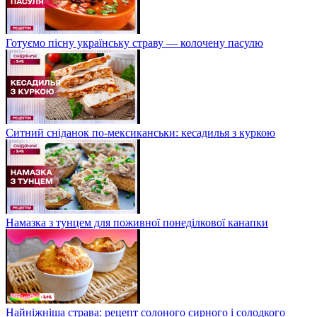
Готуємо пісну українську страву — колочену пасулю
Ситний сніданок по-мексиканськи: кесадилья з куркою
Намазка з тунцем для поживної понеділкової канапки
Найніжніша страва: рецепт солоного сирного і солодкого