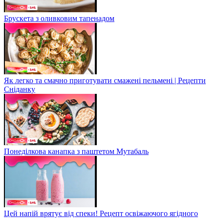
Брускета з оливковим тапенадом
Як легко та смачно приготувати смажені пельмені | Рецепти
Сніданку
Понеділкова канапка з паштетом Мутабаль
Цей напій врятує від спеки! Рецепт освіжаючого ягідного