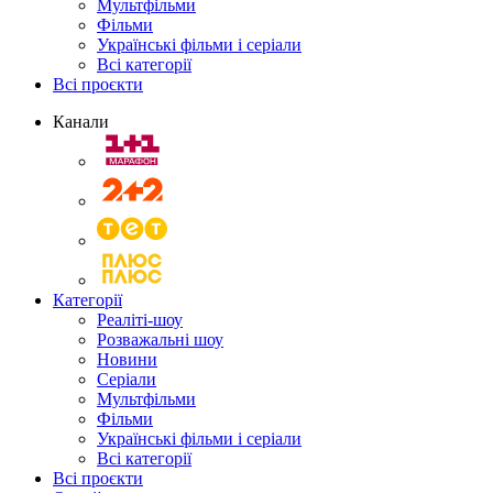
Мультфільми
Фільми
Українські фільми і серіали
Всі категорії
Всі проєкти
Канали
Категорії
Реаліті-шоу
Розважальні шоу
Новини
Серіали
Мультфільми
Фільми
Українські фільми і серіали
Всі категорії
Всі проєкти