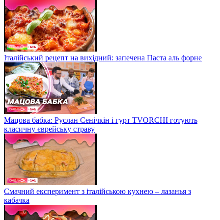
Італійський рецепт на вихідний: запечена Паста аль форне
Мацова бабка: Руслан Сенічкін і гурт TVORCHI готують
класичну єврейську страву
Смачний експеримент з італійською кухнею – лазанья з
кабачка