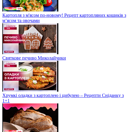
Картопля з м'ясом по-новому! Рецепт картопляних кошиків з
м’ясом та овочами
Святкове печиво Миколайчики
Хрумкі оладки з картоплею і цибулею – Рецепти Сніданку з
1+1