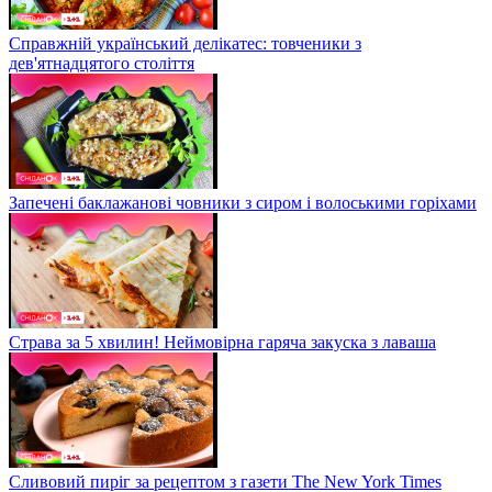
Справжній український делікатес: товченики з
дев'ятнадцятого століття
Запечені баклажанові човники з сиром і волоськими горіхами
Страва за 5 хвилин! Неймовірна гаряча закуска з лаваша
Сливовий пиріг за рецептом з газети The New York Times