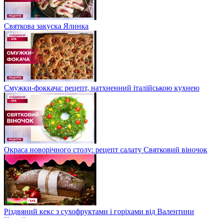
Святкова закуска Ялинка
Смужки-фоккача: рецепт, натхненний італійською кухнею
Окраса новорічного столу: рецепт салату Святковий віночок
Різдвяний кекс з сухофруктами і горіхами від Валентини