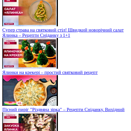
Супер страва на святковий стіл! Швидкий новорічний салат
Ялинка – Рецепти Сніданку з 1+1
Ялинки на крекері – простий святковий рецепт
Пісний пиріг "Різдвяна зірка" – Рецепти Сніданку. Вихідний