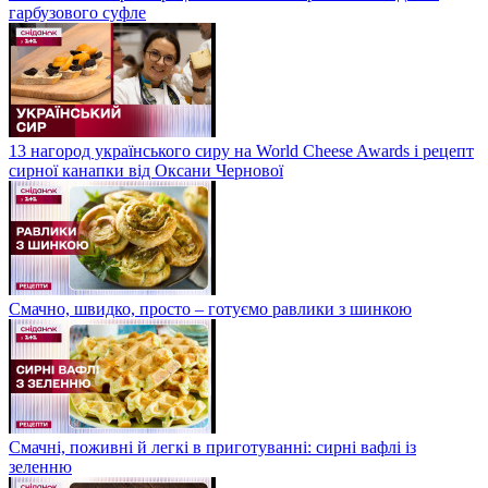
гарбузового суфле
13 нагород українського сиру на World Cheese Awards і рецепт
сирної канапки від Оксани Чернової
Смачно, швидко, просто – готуємо равлики з шинкою
Смачні, поживні й легкі в приготуванні: сирні вафлі із
зеленню