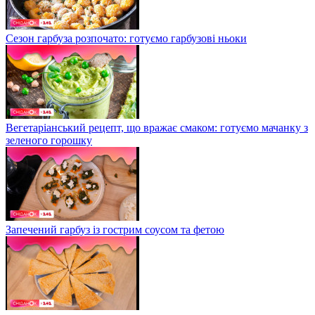
Сезон гарбуза розпочато: готуємо гарбузові ньоки
Вегетаріанський рецепт, що вражає смаком: готуємо мачанку з
зеленого горошку
Запечений гарбуз із гострим соусом та фетою