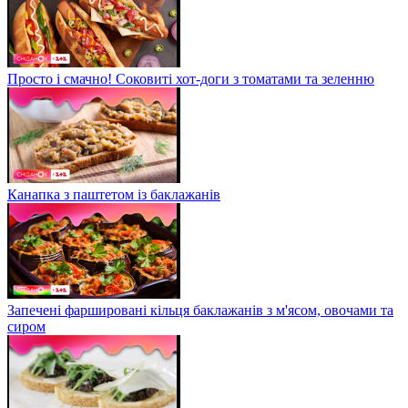
Просто і смачно! Соковиті хот-доги з томатами та зеленню
Канапка з паштетом із баклажанів
Запечені фаршировані кільця баклажанів з м'ясом, овочами та
сиром