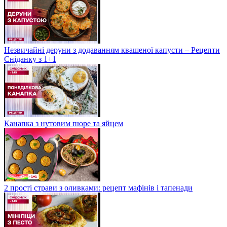
Незвичайні деруни з додаванням квашеної капусти – Рецепти
Сніданку з 1+1
Канапка з нутовим пюре та яйцем
2 прості страви з оливками: рецепт мафінів і тапенади