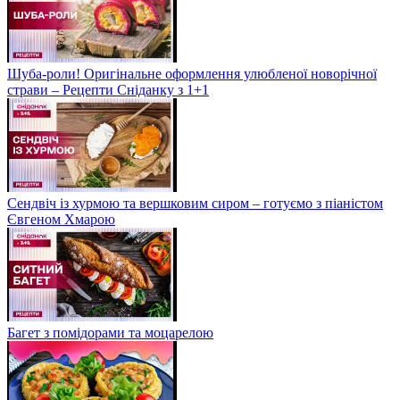
Шуба-роли! Оригінальне оформлення улюбленої новорічної
страви – Рецепти Сніданку з 1+1
Сендвіч із хурмою та вершковим сиром – готуємо з піаністом
Євгеном Хмарою
Багет з помідорами та моцарелою