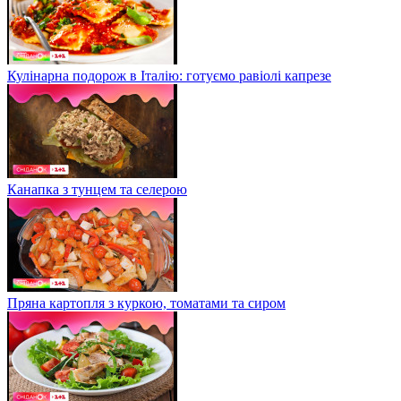
Кулінарна подорож в Італію: готуємо равіолі капрезе
Канапка з тунцем та селерою
Пряна картопля з куркою, томатами та сиром