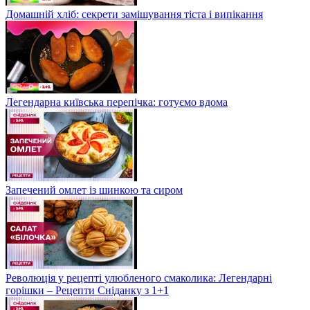
Домашній хліб: секрети замішування тіста і випікання
Легендарна київська перепічка: готуємо вдома
Запечений омлет із шинкою та сиром
Революція у рецепті улюбленого смаколика: Легендарні
горішки – Рецепти Сніданку з 1+1