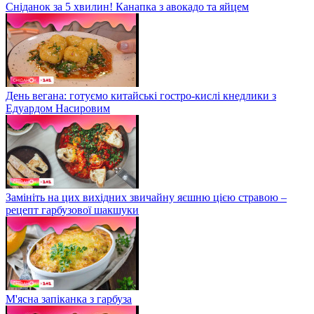
Сніданок за 5 хвилин! Канапка з авокадо та яйцем
День вегана: готуємо китайські гостро-кислі кнедлики з
Едуардом Насировим
Замініть на цих вихідних звичайну яєшню цією стравою –
рецепт гарбузової шакшуки
М'ясна запіканка з гарбуза