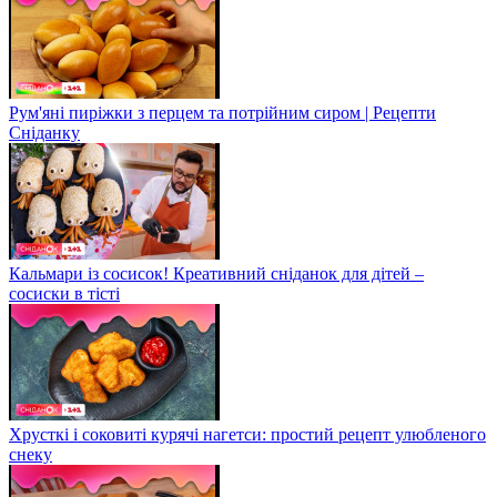
Рум'яні пиріжки з перцем та потрійним сиром | Рецепти
Сніданку
Кальмари із сосисок! Креативний сніданок для дітей –
сосиски в тісті
Хрусткі і соковиті курячі нагетси: простий рецепт улюбленого
снеку