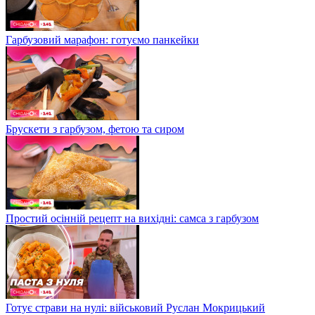
Гарбузовий марафон: готуємо панкейки
Брускети з гарбузом, фетою та сиром
Простий осінній рецепт на вихідні: самса з гарбузом
Готує страви на нулі: військовий Руслан Мокрицький