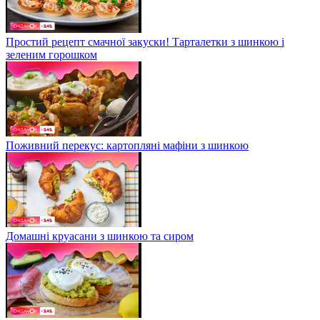
Простий рецепт смачної закуски! Тарталетки з шинкою і
зеленим горошком
Поживний перекус: картопляні мафіни з шинкою
Домашні круасани з шинкою та сиром