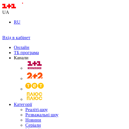
UA
RU
Вхід в кабінет
Онлайн
ТБ програма
Канали
Категорії
Реаліті-шоу
Розважальні шоу
Новини
Серіали