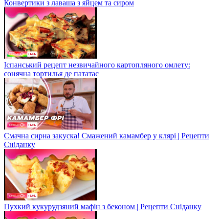
Конвертики з лаваша з яйцем та сиром
Іспанський рецепт незвичайного картопляного омлету:
сонячна тортилья де пататас
Смачна сирна закуска! Смажений камамбер у клярі | Рецепти
Сніданку
Пухкий кукурудзяний мафін з беконом | Рецепти Сніданку