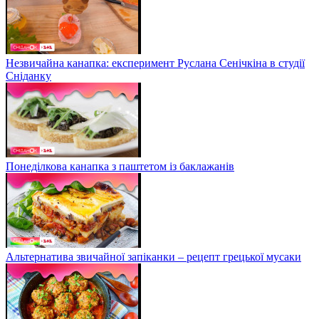
Незвичайна канапка: експеримент Руслана Сенічкіна в студії
Сніданку
Понеділкова канапка з паштетом із баклажанів
Альтернатива звичайної запіканки – рецепт грецької мусаки