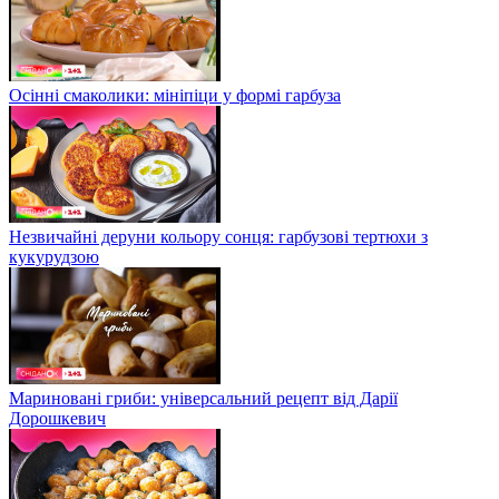
Осінні смаколики: мініпіци у формі гарбуза
Незвичайні деруни кольору сонця: гарбузові тертюхи з
кукурудзою
Мариновані гриби: універсальний рецепт від Дарії
Дорошкевич