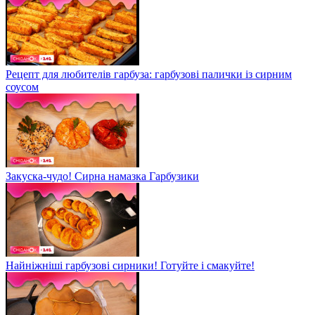
Рецепт для любителів гарбуза: гарбузові палички із сирним
соусом
Закуска-чудо! Сирна намазка Гарбузики
Найніжніші гарбузові сирники! Готуйте і смакуйте!