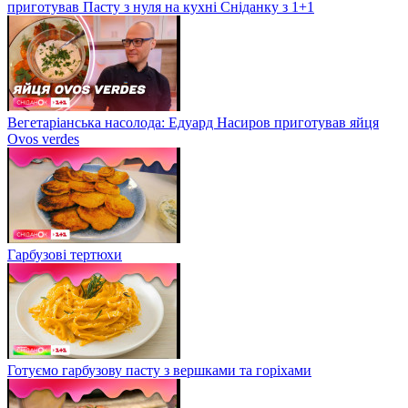
приготував Пасту з нуля на кухні Сніданку з 1+1
Вегетаріанська насолода: Едуард Насиров приготував яйця
Ovos verdes
Гарбузові тертюхи
Готуємо гарбузову пасту з вершками та горіхами