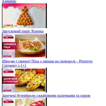
Хамайко
Закусковий пиріг Ялинка
Швидко і смачно! Піца з лаваша на сковороді – Рецепти
Сніданку з 1+1
Запечені бутерброди з крабовими паличками та сиром