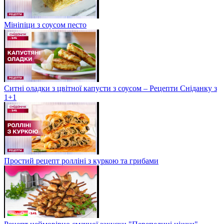
Мініпіци з соусом песто
Ситні оладки з цвітної капусти з соусом – Рецепти Сніданку з
1+1
Простий рецепт ролліні з куркою та грибами