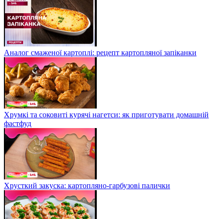
Аналог смаженої картоплі: рецепт картопляної запіканки
Хрумкі та соковиті курячі нагетси: як приготувати домашній
фастфуд
Хрусткий закуска: картопляно-гарбузові палички