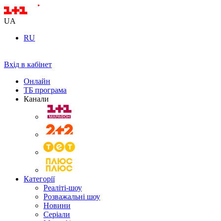
UA
RU
Вхід в кабінет
Онлайн
ТБ програма
Канали
Категорії
Реаліті-шоу
Розважальні шоу
Новини
Серіали