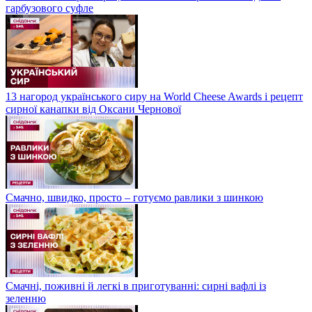
гарбузового суфле
13 нагород українського сиру на World Cheese Awards і рецепт
сирної канапки від Оксани Чернової
Смачно, швидко, просто – готуємо равлики з шинкою
Смачні, поживні й легкі в приготуванні: сирні вафлі із
зеленню