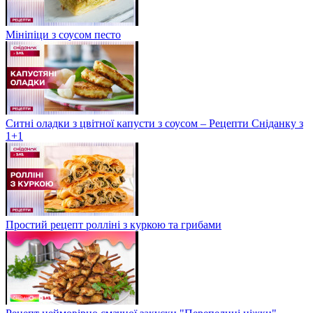
Мініпіци з соусом песто
Ситні оладки з цвітної капусти з соусом – Рецепти Сніданку з
1+1
Простий рецепт ролліні з куркою та грибами