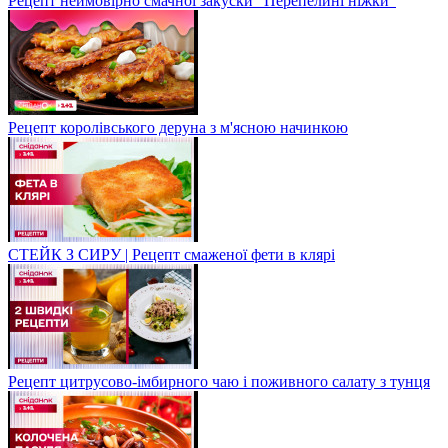
Рецепт неймовірно смачної закуски "Перепелині ніжки"
Рецепт королівського деруна з м'ясною начинкою
СТЕЙК З СИРУ | Рецепт смаженої фети в клярі
Рецепт цитрусово-імбирного чаю і поживного салату з тунця