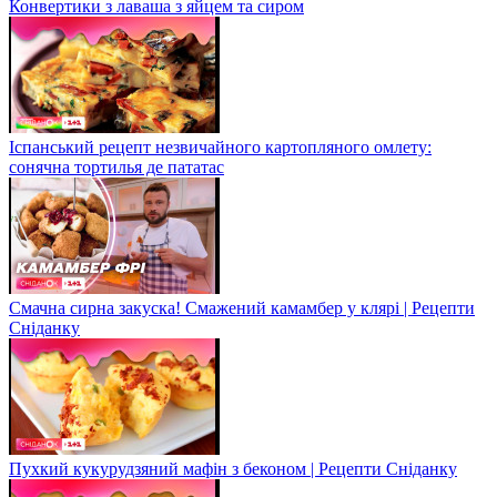
Конвертики з лаваша з яйцем та сиром
Іспанський рецепт незвичайного картопляного омлету:
сонячна тортилья де пататас
Смачна сирна закуска! Смажений камамбер у клярі | Рецепти
Сніданку
Пухкий кукурудзяний мафін з беконом | Рецепти Сніданку