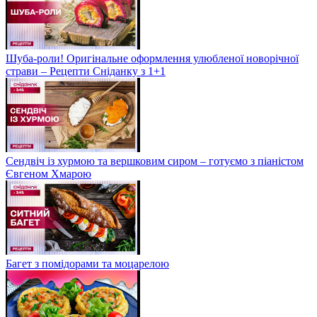
Шуба-роли! Оригінальне оформлення улюбленої новорічної
страви – Рецепти Сніданку з 1+1
Сендвіч із хурмою та вершковим сиром – готуємо з піаністом
Євгеном Хмарою
Багет з помідорами та моцарелою