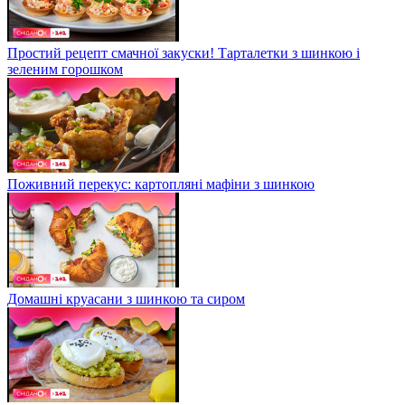
Простий рецепт смачної закуски! Тарталетки з шинкою і
зеленим горошком
Поживний перекус: картопляні мафіни з шинкою
Домашні круасани з шинкою та сиром