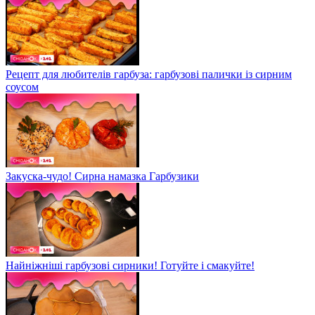
Рецепт для любителів гарбуза: гарбузові палички із сирним
соусом
Закуска-чудо! Сирна намазка Гарбузики
Найніжніші гарбузові сирники! Готуйте і смакуйте!