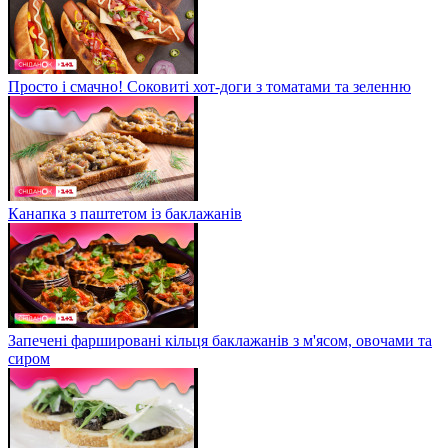
Просто і смачно! Соковиті хот-доги з томатами та зеленню
Канапка з паштетом із баклажанів
Запечені фаршировані кільця баклажанів з м'ясом, овочами та
сиром