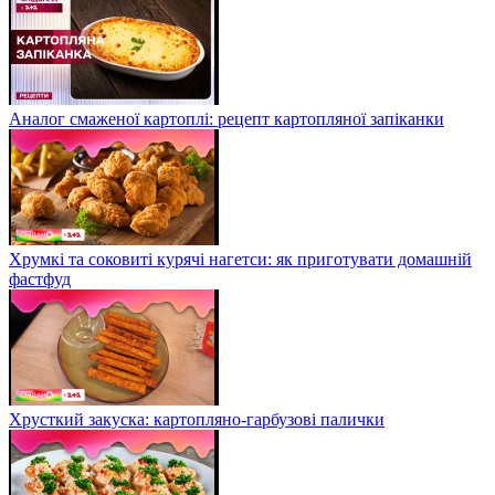
Аналог смаженої картоплі: рецепт картопляної запіканки
Хрумкі та соковиті курячі нагетси: як приготувати домашній
фастфуд
Хрусткий закуска: картопляно-гарбузові палички