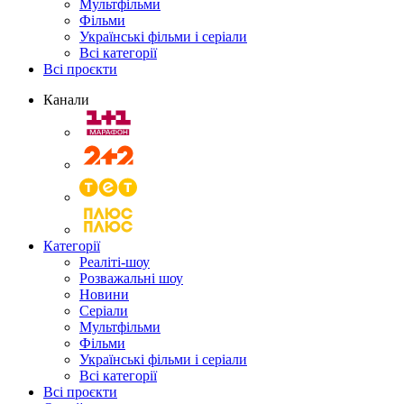
Мультфільми
Фільми
Українські фільми і серіали
Всі категорії
Всі проєкти
Канали
Категорії
Реаліті-шоу
Розважальні шоу
Новини
Серіали
Мультфільми
Фільми
Українські фільми і серіали
Всі категорії
Всі проєкти