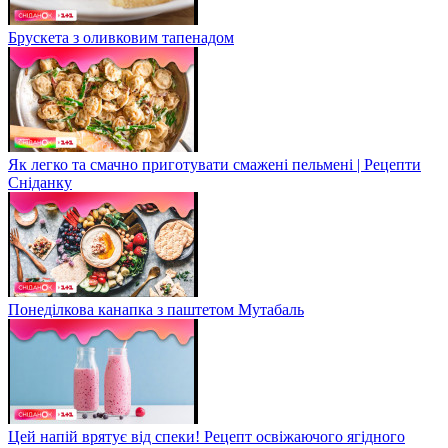
Брускета з оливковим тапенадом
Як легко та смачно приготувати смажені пельмені | Рецепти
Сніданку
Понеділкова канапка з паштетом Мутабаль
Цей напій врятує від спеки! Рецепт освіжаючого ягідного