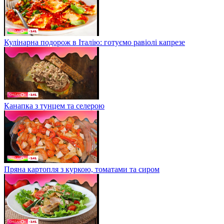
Кулінарна подорож в Італію: готуємо равіолі капрезе
Канапка з тунцем та селерою
Пряна картопля з куркою, томатами та сиром