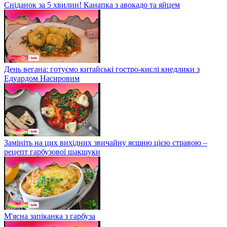
Сніданок за 5 хвилин! Канапка з авокадо та яйцем
День вегана: готуємо китайські гостро-кислі кнедлики з
Едуардом Насировим
Замініть на цих вихідних звичайну яєшню цією стравою –
рецепт гарбузової шакшуки
М'ясна запіканка з гарбуза