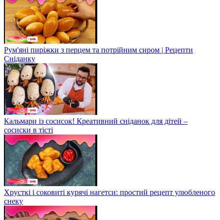
Рум'яні пиріжки з перцем та потрійним сиром | Рецепти
Сніданку
Кальмари із сосисок! Креативний сніданок для дітей –
сосиски в тісті
Хрусткі і соковиті курячі нагетси: простий рецепт улюбленого
снеку