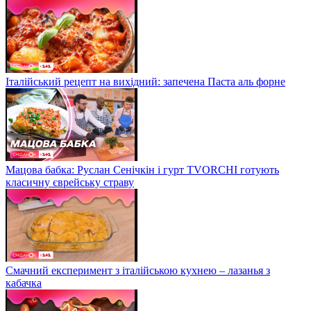
Італійський рецепт на вихідний: запечена Паста аль форне
Мацова бабка: Руслан Сенічкін і гурт TVORCHI готують
класичну єврейську страву
Смачний експеримент з італійською кухнею – лазанья з
кабачка