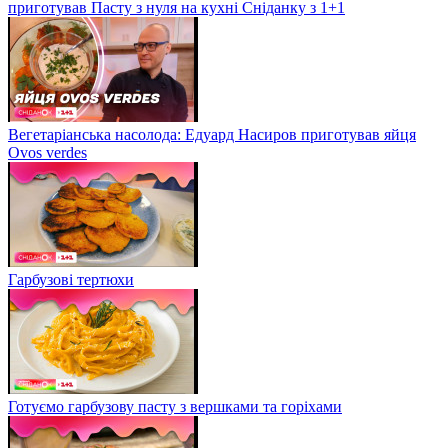
приготував Пасту з нуля на кухні Сніданку з 1+1
Вегетаріанська насолода: Едуард Насиров приготував яйця
Ovos verdes
Гарбузові тертюхи
Готуємо гарбузову пасту з вершками та горіхами