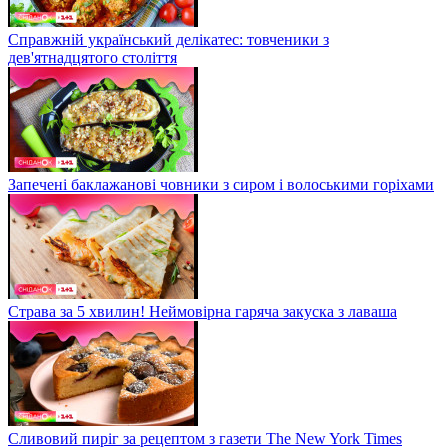
Справжній український делікатес: товченики з
дев'ятнадцятого століття
Запечені баклажанові човники з сиром і волоськими горіхами
Страва за 5 хвилин! Неймовірна гаряча закуска з лаваша
Сливовий пиріг за рецептом з газети The New York Times