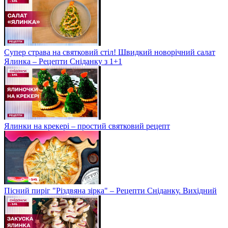
Супер страва на святковий стіл! Швидкий новорічний салат
Ялинка – Рецепти Сніданку з 1+1
Ялинки на крекері – простий святковий рецепт
Пісний пиріг "Різдвяна зірка" – Рецепти Сніданку. Вихідний