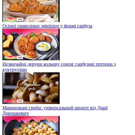
Осінні смаколики: мініпіци у формі гарбуза
Незвичайні деруни кольору сонця: гарбузові тертюхи з
кукурудзою
Мариновані гриби: універсальний рецепт від Дарії
Дорошкевич