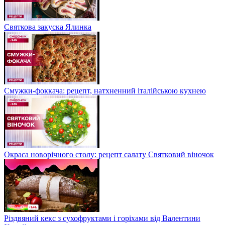
Святкова закуска Ялинка
Смужки-фоккача: рецепт, натхненний італійською кухнею
Окраса новорічного столу: рецепт салату Святковий віночок
Різдвяний кекс з сухофруктами і горіхами від Валентини