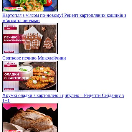
Картопля з м'ясом по-новому! Рецепт картопляних кошиків з
м’ясом та овочами
Святкове печиво Миколайчики
Хрумкі оладки з картоплею і цибулею – Рецепти Сніданку з
1+1