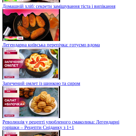
Домашній хліб: секрети замішування тіста і випікання
Легендарна київська перепічка: готуємо вдома
Запечений омлет із шинкою та сиром
Революція у рецепті улюбленого смаколика: Легендарні
горішки – Рецепти Сніданку з 1+1