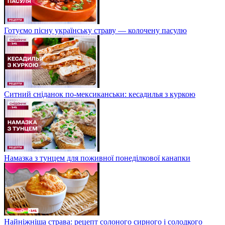
Готуємо пісну українську страву — колочену пасулю
Ситний сніданок по-мексиканськи: кесадилья з куркою
Намазка з тунцем для поживної понеділкової канапки
Найніжніша страва: рецепт солоного сирного і солодкого