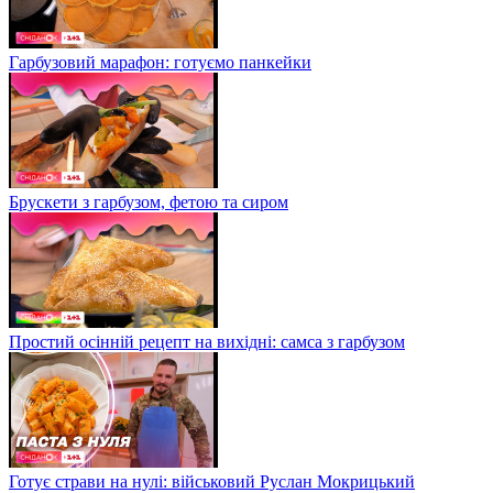
Гарбузовий марафон: готуємо панкейки
Брускети з гарбузом, фетою та сиром
Простий осінній рецепт на вихідні: самса з гарбузом
Готує страви на нулі: військовий Руслан Мокрицький