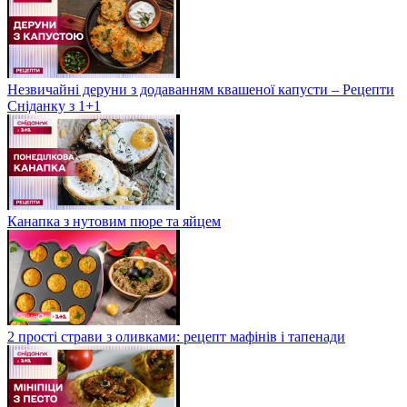
Незвичайні деруни з додаванням квашеної капусти – Рецепти
Сніданку з 1+1
Канапка з нутовим пюре та яйцем
2 прості страви з оливками: рецепт мафінів і тапенади