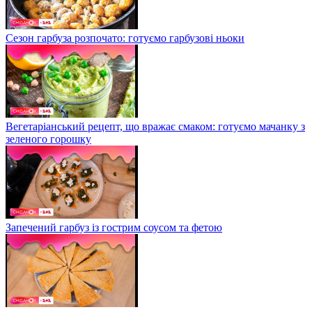
Сезон гарбуза розпочато: готуємо гарбузові ньоки
Вегетаріанський рецепт, що вражає смаком: готуємо мачанку з
зеленого горошку
Запечений гарбуз із гострим соусом та фетою