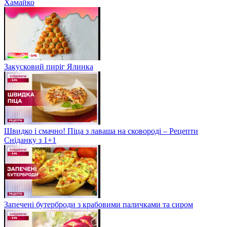
Хамайко
Закусковий пиріг Ялинка
Швидко і смачно! Піца з лаваша на сковороді – Рецепти
Сніданку з 1+1
Запечені бутерброди з крабовими паличками та сиром