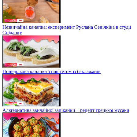
Незвичайна канапка: експеримент Руслана Сенічкіна в студії
Сніданку
Понеділкова канапка з паштетом із баклажанів
Альтернатива звичайної запіканки – рецепт грецької мусаки