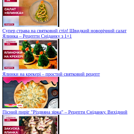
Супер страва на святковий стіл! Швидкий новорічний салат
Ялинка – Рецепти Сніданку з 1+1
Ялинки на крекері – простий святковий рецепт
Пісний пиріг "Різдвяна зірка" – Рецепти Сніданку. Вихідний