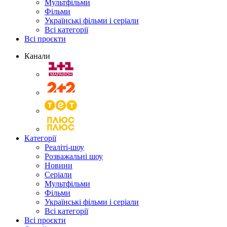
Мультфільми
Фільми
Українські фільми і серіали
Всі категорії
Всі проєкти
Канали
Категорії
Реаліті-шоу
Розважальні шоу
Новини
Серіали
Мультфільми
Фільми
Українські фільми і серіали
Всі категорії
Всі проєкти