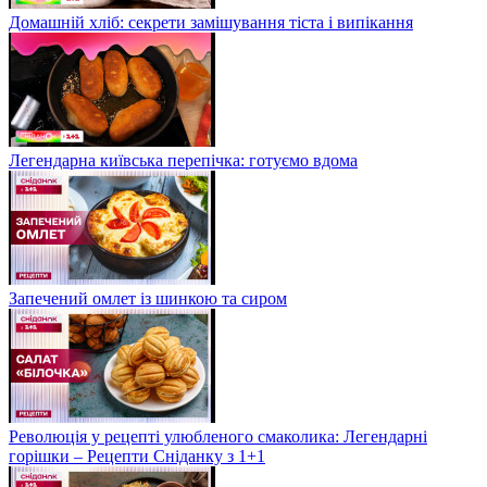
Домашній хліб: секрети замішування тіста і випікання
Легендарна київська перепічка: готуємо вдома
Запечений омлет із шинкою та сиром
Революція у рецепті улюбленого смаколика: Легендарні
горішки – Рецепти Сніданку з 1+1