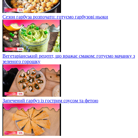
Сезон гарбуза розпочато: готуємо гарбузові ньоки
Вегетаріанський рецепт, що вражає смаком: готуємо мачанку з
зеленого горошку
Запечений гарбуз із гострим соусом та фетою