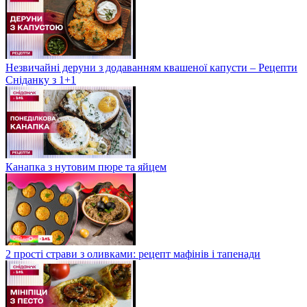
Незвичайні деруни з додаванням квашеної капусти – Рецепти
Сніданку з 1+1
Канапка з нутовим пюре та яйцем
2 прості страви з оливками: рецепт мафінів і тапенади