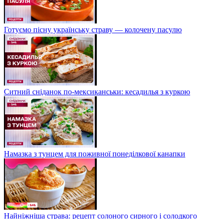
Готуємо пісну українську страву — колочену пасулю
Ситний сніданок по-мексиканськи: кесадилья з куркою
Намазка з тунцем для поживної понеділкової канапки
Найніжніша страва: рецепт солоного сирного і солодкого