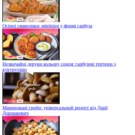
Осінні смаколики: мініпіци у формі гарбуза
Незвичайні деруни кольору сонця: гарбузові тертюхи з
кукурудзою
Мариновані гриби: універсальний рецепт від Дарії
Дорошкевич