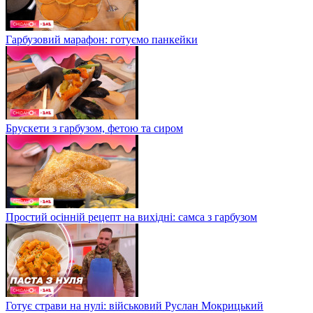
Гарбузовий марафон: готуємо панкейки
Брускети з гарбузом, фетою та сиром
Простий осінній рецепт на вихідні: самса з гарбузом
Готує страви на нулі: військовий Руслан Мокрицький