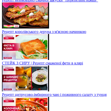
Рецепт неймовірно смачної закуски "Перепелині ніжки"
Рецепт королівського деруна з м'ясною начинкою
СТЕЙК З СИРУ | Рецепт смаженої фети в клярі
Рецепт цитрусово-імбирного чаю і поживного салату з тунця