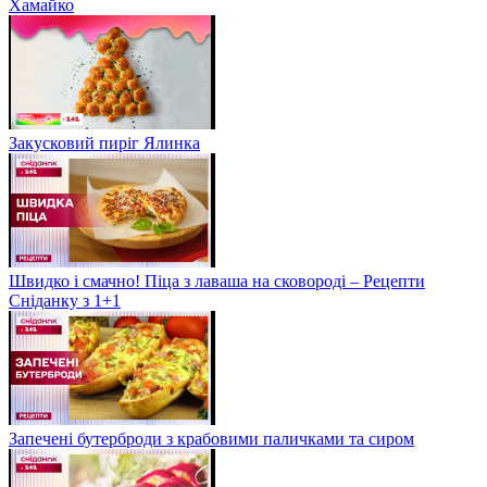
Хамайко
Закусковий пиріг Ялинка
Швидко і смачно! Піца з лаваша на сковороді – Рецепти
Сніданку з 1+1
Запечені бутерброди з крабовими паличками та сиром