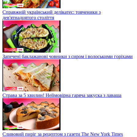
Справжній український делікатес: товченики з
дев'ятнадцятого століття
Запечені баклажанові човники з сиром і волоськими горіхами
Страва за 5 хвилин! Неймовірна гаряча закуска з лаваша
Сливовий пиріг за рецептом з газети The New York Times