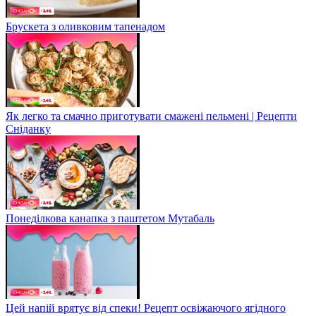
Брускета з оливковим тапенадом
Як легко та смачно приготувати смажені пельмені | Рецепти
Сніданку
Понеділкова канапка з паштетом Мутабаль
Цей напій врятує від спеки! Рецепт освіжаючого ягідного