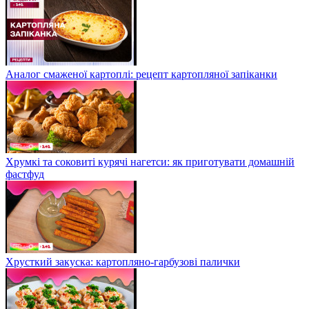
Аналог смаженої картоплі: рецепт картопляної запіканки
Хрумкі та соковиті курячі нагетси: як приготувати домашній
фастфуд
Хрусткий закуска: картопляно-гарбузові палички