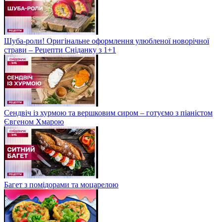
Шуба-роли! Оригінальне оформлення улюбленої новорічної
страви – Рецепти Сніданку з 1+1
Сендвіч із хурмою та вершковим сиром – готуємо з піаністом
Євгеном Хмарою
Багет з помідорами та моцарелою