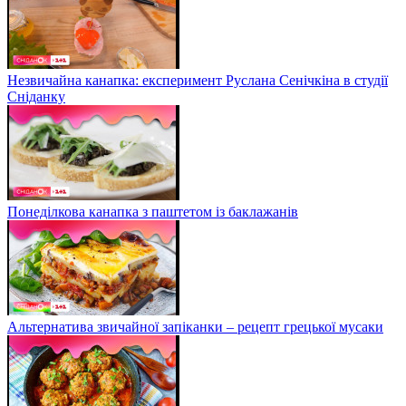
Незвичайна канапка: експеримент Руслана Сенічкіна в студії
Сніданку
Понеділкова канапка з паштетом із баклажанів
Альтернатива звичайної запіканки – рецепт грецької мусаки