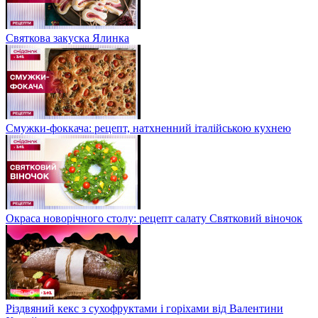
Святкова закуска Ялинка
Смужки-фоккача: рецепт, натхненний італійською кухнею
Окраса новорічного столу: рецепт салату Святковий віночок
Різдвяний кекс з сухофруктами і горіхами від Валентини