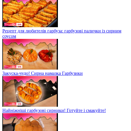
Рецепт для любителів гарбуза: гарбузові палички із сирним
соусом
Закуска-чудо! Сирна намазка Гарбузики
Найніжніші гарбузові сирники! Готуйте і смакуйте!