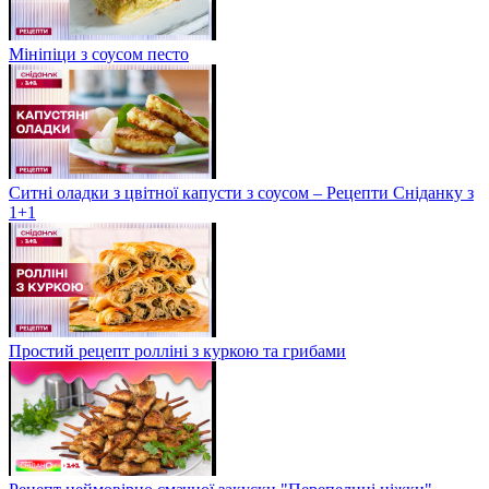
Мініпіци з соусом песто
Ситні оладки з цвітної капусти з соусом – Рецепти Сніданку з
1+1
Простий рецепт ролліні з куркою та грибами