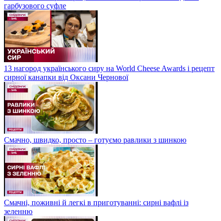
гарбузового суфле
13 нагород українського сиру на World Cheese Awards і рецепт
сирної канапки від Оксани Чернової
Смачно, швидко, просто – готуємо равлики з шинкою
Смачні, поживні й легкі в приготуванні: сирні вафлі із
зеленню