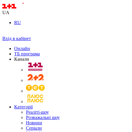
UA
RU
Вхід в кабінет
Онлайн
ТБ програма
Канали
Категорії
Реаліті-шоу
Розважальні шоу
Новини
Серіали