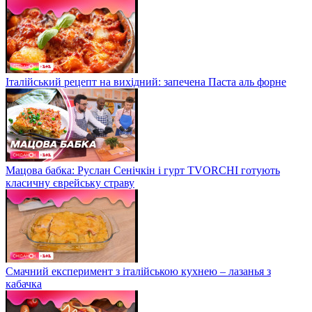
Італійський рецепт на вихідний: запечена Паста аль форне
Мацова бабка: Руслан Сенічкін і гурт TVORCHI готують
класичну єврейську страву
Смачний експеримент з італійською кухнею – лазанья з
кабачка