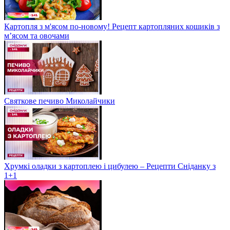
Картопля з м'ясом по-новому! Рецепт картопляних кошиків з
м’ясом та овочами
Святкове печиво Миколайчики
Хрумкі оладки з картоплею і цибулею – Рецепти Сніданку з
1+1