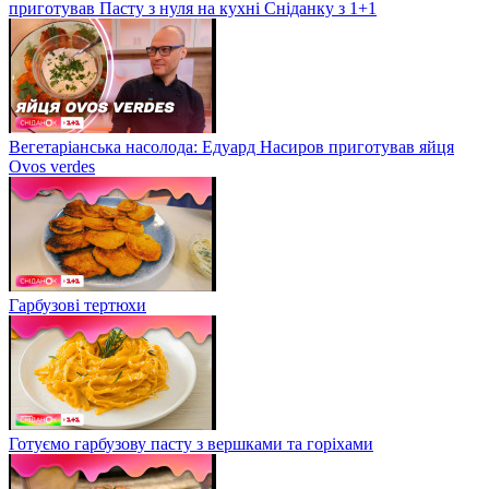
приготував Пасту з нуля на кухні Сніданку з 1+1
Вегетаріанська насолода: Едуард Насиров приготував яйця
Ovos verdes
Гарбузові тертюхи
Готуємо гарбузову пасту з вершками та горіхами