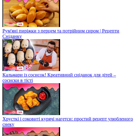
Рум'яні пиріжки з перцем та потрійним сиром | Рецепти
Сніданку
Кальмари із сосисок! Креативний сніданок для дітей –
сосиски в тісті
Хрусткі і соковиті курячі нагетси: простий рецепт улюбленого
снеку