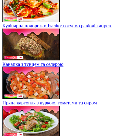
Кулінарна подорож в Італію: готуємо равіолі капрезе
Канапка з тунцем та селерою
Пряна картопля з куркою, томатами та сиром