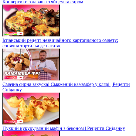
Конвертики з лаваша з яйцем та сиром
Іспанський рецепт незвичайного картопляного омлету:
сонячна тортилья де пататас
Смачна сирна закуска! Смажений камамбер у клярі | Рецепти
Сніданку
Пухкий кукурудзяний мафін з беконом | Рецепти Сніданку