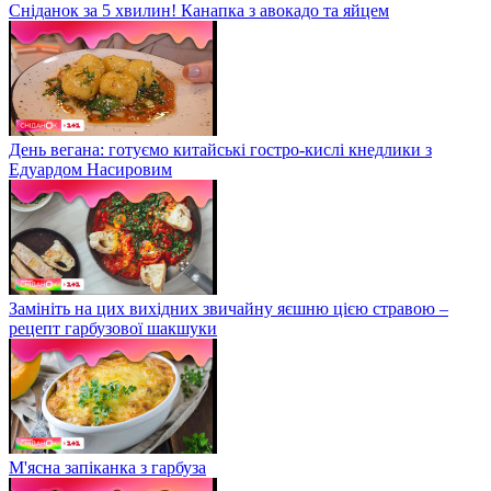
Сніданок за 5 хвилин! Канапка з авокадо та яйцем
День вегана: готуємо китайські гостро-кислі кнедлики з
Едуардом Насировим
Замініть на цих вихідних звичайну яєшню цією стравою –
рецепт гарбузової шакшуки
М'ясна запіканка з гарбуза