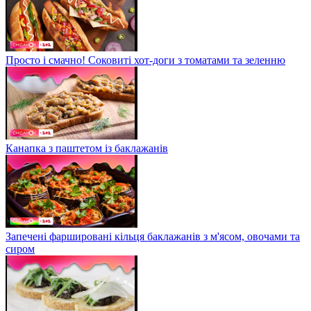
Просто і смачно! Соковиті хот-доги з томатами та зеленню
Канапка з паштетом із баклажанів
Запечені фаршировані кільця баклажанів з м'ясом, овочами та
сиром