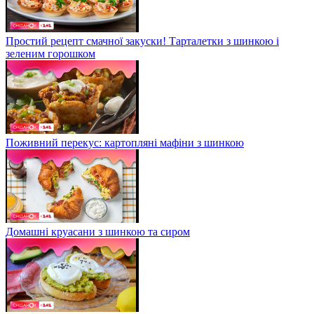
Простий рецепт смачної закуски! Тарталетки з шинкою і
зеленим горошком
Поживний перекус: картопляні мафіни з шинкою
Домашні круасани з шинкою та сиром