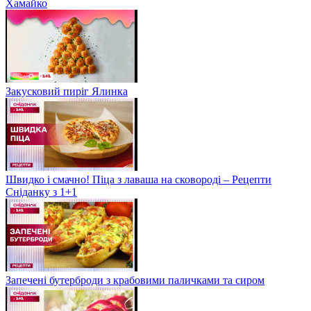
Хамайко
Закусковий пиріг Ялинка
Швидко і смачно! Піца з лаваша на сковороді – Рецепти
Сніданку з 1+1
Запечені бутерброди з крабовими паличками та сиром