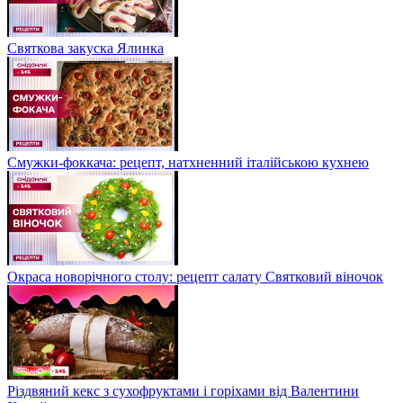
Святкова закуска Ялинка
Смужки-фоккача: рецепт, натхненний італійською кухнею
Окраса новорічного столу: рецепт салату Святковий віночок
Різдвяний кекс з сухофруктами і горіхами від Валентини