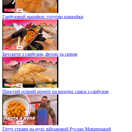
Гарбузовий марафон: готуємо панкейки
Брускети з гарбузом, фетою та сиром
Простий осінній рецепт на вихідні: самса з гарбузом
Готує страви на нулі: військовий Руслан Мокрицький