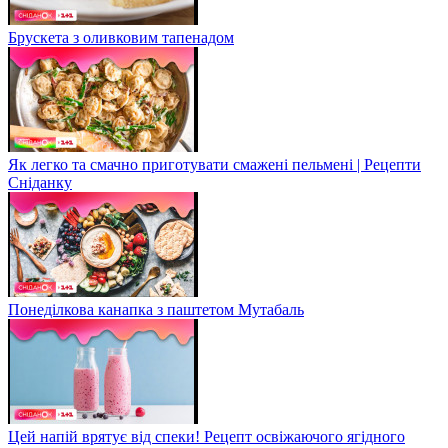
Брускета з оливковим тапенадом
Як легко та смачно приготувати смажені пельмені | Рецепти
Сніданку
Понеділкова канапка з паштетом Мутабаль
Цей напій врятує від спеки! Рецепт освіжаючого ягідного