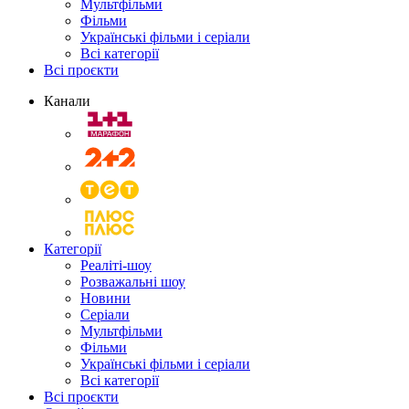
Мультфільми
Фільми
Українські фільми і серіали
Всі категорії
Всі проєкти
Канали
Категорії
Реаліті-шоу
Розважальні шоу
Новини
Серіали
Мультфільми
Фільми
Українські фільми і серіали
Всі категорії
Всі проєкти