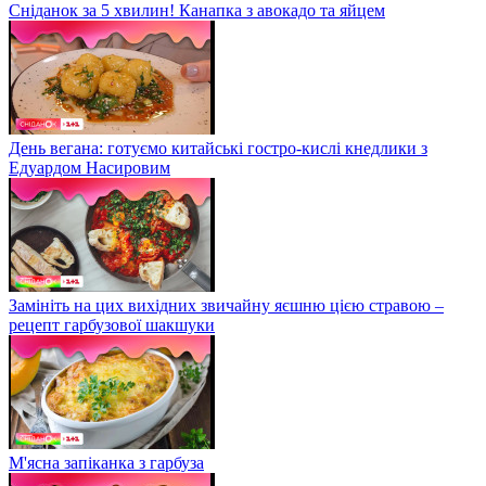
Сніданок за 5 хвилин! Канапка з авокадо та яйцем
День вегана: готуємо китайські гостро-кислі кнедлики з
Едуардом Насировим
Замініть на цих вихідних звичайну яєшню цією стравою –
рецепт гарбузової шакшуки
М'ясна запіканка з гарбуза