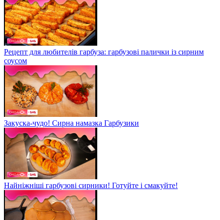
Рецепт для любителів гарбуза: гарбузові палички із сирним
соусом
Закуска-чудо! Сирна намазка Гарбузики
Найніжніші гарбузові сирники! Готуйте і смакуйте!