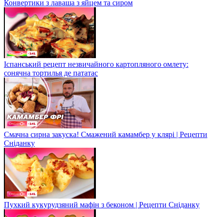
Конвертики з лаваша з яйцем та сиром
Іспанський рецепт незвичайного картопляного омлету:
сонячна тортилья де пататас
Смачна сирна закуска! Смажений камамбер у клярі | Рецепти
Сніданку
Пухкий кукурудзяний мафін з беконом | Рецепти Сніданку