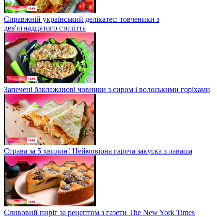
Справжній український делікатес: товченики з
дев'ятнадцятого століття
Запечені баклажанові човники з сиром і волоськими горіхами
Страва за 5 хвилин! Неймовірна гаряча закуска з лаваша
Сливовий пиріг за рецептом з газети The New York Times