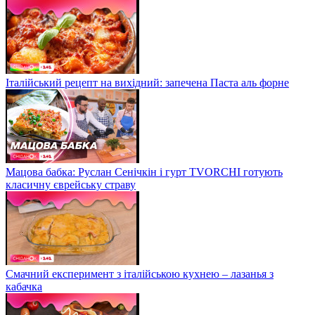
Італійський рецепт на вихідний: запечена Паста аль форне
Мацова бабка: Руслан Сенічкін і гурт TVORCHI готують
класичну єврейську страву
Смачний експеримент з італійською кухнею – лазанья з
кабачка