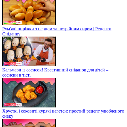
Рум'яні пиріжки з перцем та потрійним сиром | Рецепти
Сніданку
Кальмари із сосисок! Креативний сніданок для дітей –
сосиски в тісті
Хрусткі і соковиті курячі нагетси: простий рецепт улюбленого
снеку