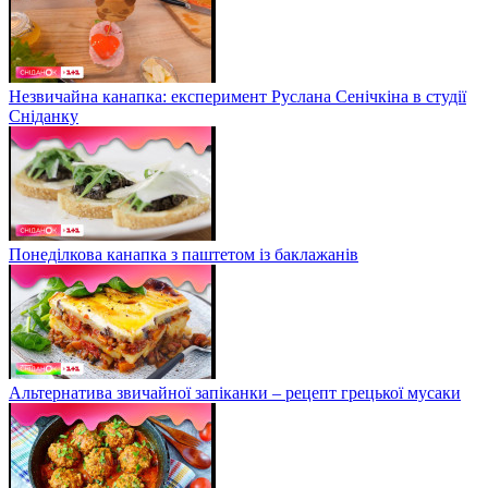
Незвичайна канапка: експеримент Руслана Сенічкіна в студії
Сніданку
Понеділкова канапка з паштетом із баклажанів
Альтернатива звичайної запіканки – рецепт грецької мусаки