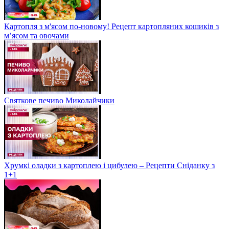
Картопля з м'ясом по-новому! Рецепт картопляних кошиків з
м’ясом та овочами
Святкове печиво Миколайчики
Хрумкі оладки з картоплею і цибулею – Рецепти Сніданку з
1+1