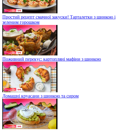
Простий рецепт смачної закуски! Тарталетки з шинкою і
зеленим горошком
Поживний перекус: картопляні мафіни з шинкою
Домашні круасани з шинкою та сиром