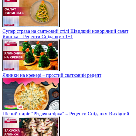
Супер страва на святковий стіл! Швидкий новорічний салат
Ялинка – Рецепти Сніданку з 1+1
Ялинки на крекері – простий святковий рецепт
Пісний пиріг "Різдвяна зірка" – Рецепти Сніданку. Вихідний