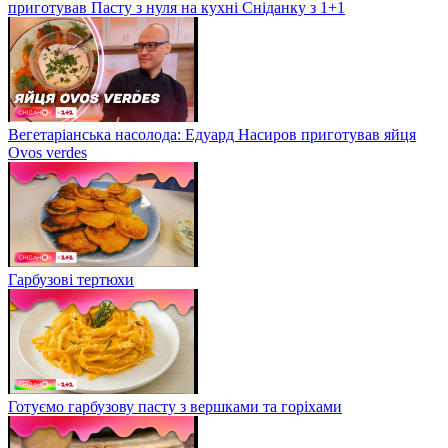
приготував Пасту з нуля на кухні Сніданку з 1+1
Вегетаріанська насолода: Едуард Насиров приготував яйця
Ovos verdes
Гарбузові тертюхи
Готуємо гарбузову пасту з вершками та горіхами