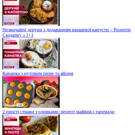
Незвичайні деруни з додаванням квашеної капусти – Рецепти
Сніданку з 1+1
Канапка з нутовим пюре та яйцем
2 прості страви з оливками: рецепт мафінів і тапенади