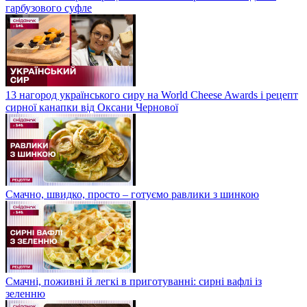
гарбузового суфле
13 нагород українського сиру на World Cheese Awards і рецепт
сирної канапки від Оксани Чернової
Смачно, швидко, просто – готуємо равлики з шинкою
Смачні, поживні й легкі в приготуванні: сирні вафлі із
зеленню