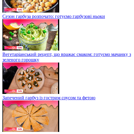
Сезон гарбуза розпочато: готуємо гарбузові ньоки
Вегетаріанський рецепт, що вражає смаком: готуємо мачанку з
зеленого горошку
Запечений гарбуз із гострим соусом та фетою