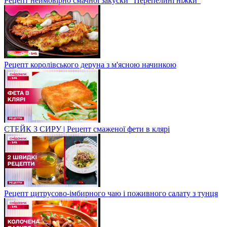
Рецепт неймовірно смачної закуски "Перепелині ніжки"
Рецепт королівського деруна з м'ясною начинкою
СТЕЙК З СИРУ | Рецепт смаженої фети в клярі
Рецепт цитрусово-імбирного чаю і поживного салату з тунця