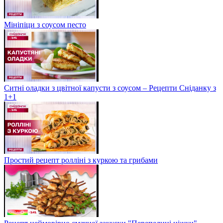
Мініпіци з соусом песто
Ситні оладки з цвітної капусти з соусом – Рецепти Сніданку з
1+1
Простий рецепт ролліні з куркою та грибами