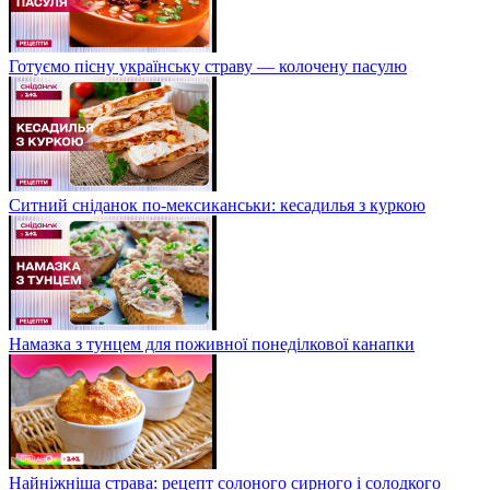
Готуємо пісну українську страву — колочену пасулю
Ситний сніданок по-мексиканськи: кесадилья з куркою
Намазка з тунцем для поживної понеділкової канапки
Найніжніша страва: рецепт солоного сирного і солодкого