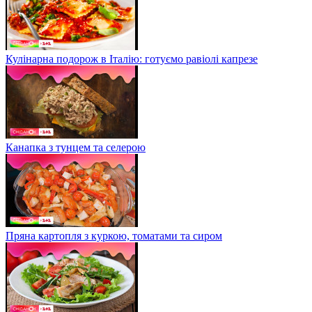
Кулінарна подорож в Італію: готуємо равіолі капрезе
Канапка з тунцем та селерою
Пряна картопля з куркою, томатами та сиром