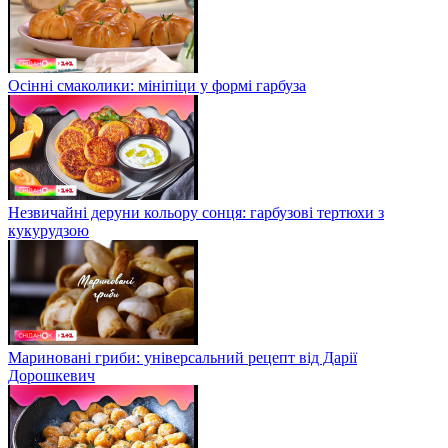
Осінні смаколики: мініпіци у формі гарбуза
Незвичайні деруни кольору сонця: гарбузові тертюхи з
кукурудзою
Мариновані гриби: універсальний рецепт від Дарії
Дорошкевич