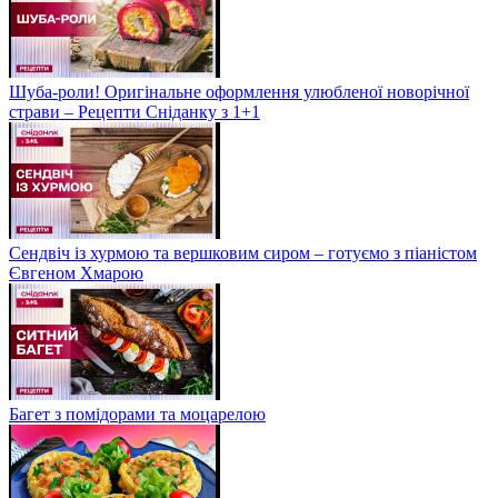
Шуба-роли! Оригінальне оформлення улюбленої новорічної
страви – Рецепти Сніданку з 1+1
Сендвіч із хурмою та вершковим сиром – готуємо з піаністом
Євгеном Хмарою
Багет з помідорами та моцарелою