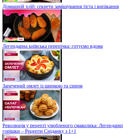
Домашній хліб: секрети замішування тіста і випікання
Легендарна київська перепічка: готуємо вдома
Запечений омлет із шинкою та сиром
Революція у рецепті улюбленого смаколика: Легендарні
горішки – Рецепти Сніданку з 1+1