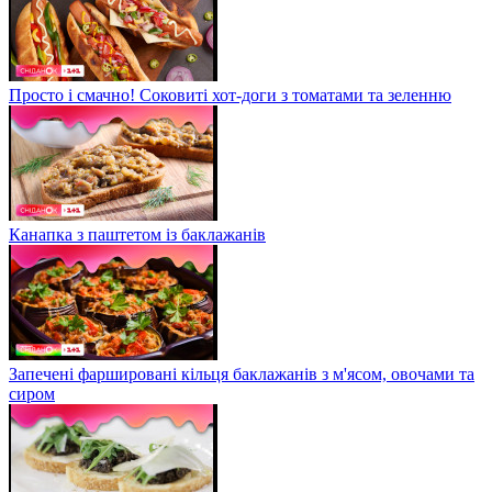
Просто і смачно! Соковиті хот-доги з томатами та зеленню
Канапка з паштетом із баклажанів
Запечені фаршировані кільця баклажанів з м'ясом, овочами та
сиром