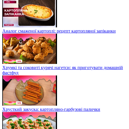
Аналог смаженої картоплі: рецепт картопляної запіканки
Хрумкі та соковиті курячі нагетси: як приготувати домашній
фастфуд
Хрусткий закуска: картопляно-гарбузові палички