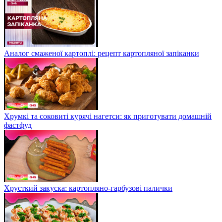
Аналог смаженої картоплі: рецепт картопляної запіканки
Хрумкі та соковиті курячі нагетси: як приготувати домашній
фастфуд
Хрусткий закуска: картопляно-гарбузові палички