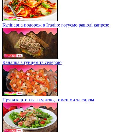
Кулінарна подорож в Італію: готуємо равіолі капрезе
Канапка з тунцем та селерою
Пряна картопля з куркою, томатами та сиром