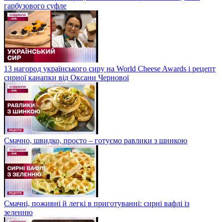
гарбузового суфле
13 нагород українського сиру на World Cheese Awards і рецепт
сирної канапки від Оксани Чернової
Смачно, швидко, просто – готуємо равлики з шинкою
Смачні, поживні й легкі в приготуванні: сирні вафлі із
зеленню