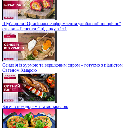
Шуба-роли! Оригінальне оформлення улюбленої новорічної
страви – Рецепти Сніданку з 1+1
Сендвіч із хурмою та вершковим сиром – готуємо з піаністом
Євгеном Хмарою
Багет з помідорами та моцарелою