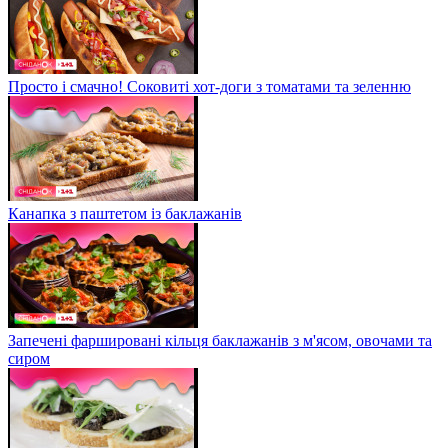
Просто і смачно! Соковиті хот-доги з томатами та зеленню
Канапка з паштетом із баклажанів
Запечені фаршировані кільця баклажанів з м'ясом, овочами та
сиром