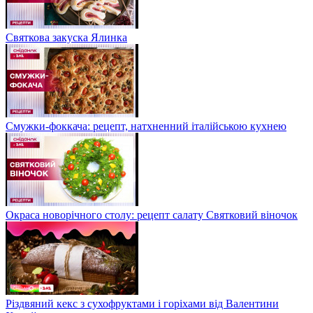
Святкова закуска Ялинка
Смужки-фоккача: рецепт, натхненний італійською кухнею
Окраса новорічного столу: рецепт салату Святковий віночок
Різдвяний кекс з сухофруктами і горіхами від Валентини