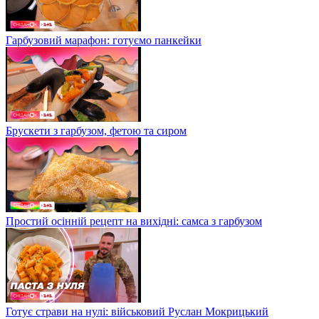
Гарбузовий марафон: готуємо панкейки
Брускети з гарбузом, фетою та сиром
Простий осінній рецепт на вихідні: самса з гарбузом
Готує страви на нулі: військовий Руслан Мокрицький