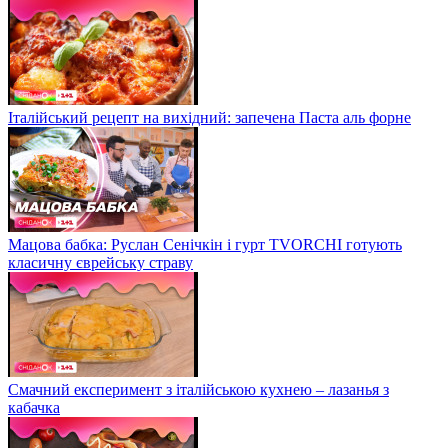
Італійський рецепт на вихідний: запечена Паста аль форне
Мацова бабка: Руслан Сенічкін і гурт TVORCHI готують
класичну єврейську страву
Смачний експеримент з італійською кухнею – лазанья з
кабачка