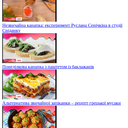
Незвичайна канапка: експеримент Руслана Сенічкіна в студії
Сніданку
Понеділкова канапка з паштетом із баклажанів
Альтернатива звичайної запіканки – рецепт грецької мусаки