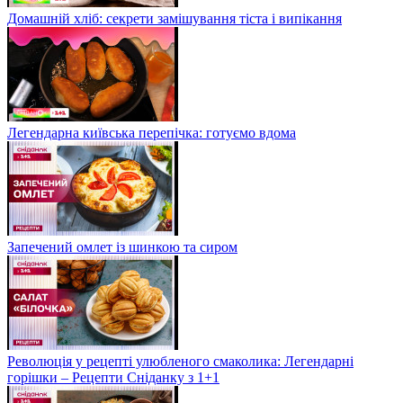
Домашній хліб: секрети замішування тіста і випікання
Легендарна київська перепічка: готуємо вдома
Запечений омлет із шинкою та сиром
Революція у рецепті улюбленого смаколика: Легендарні
горішки – Рецепти Сніданку з 1+1