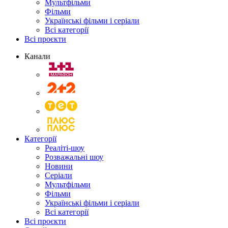
Мультфільми
Фільми
Українські фільми і серіали
Всі категорії
Всі проєкти
Канали
Категорії
Реаліті-шоу
Розважальні шоу
Новини
Серіали
Мультфільми
Фільми
Українські фільми і серіали
Всі категорії
Всі проєкти