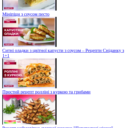
Мініпіци з соусом песто
Ситні оладки з цвітної капусти з соусом – Рецепти Сніданку з
1+1
Простий рецепт ролліні з куркою та грибами