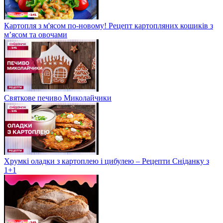
Картопля з м'ясом по-новому! Рецепт картопляних кошиків з
м’ясом та овочами
Святкове печиво Миколайчики
Хрумкі оладки з картоплею і цибулею – Рецепти Сніданку з
1+1