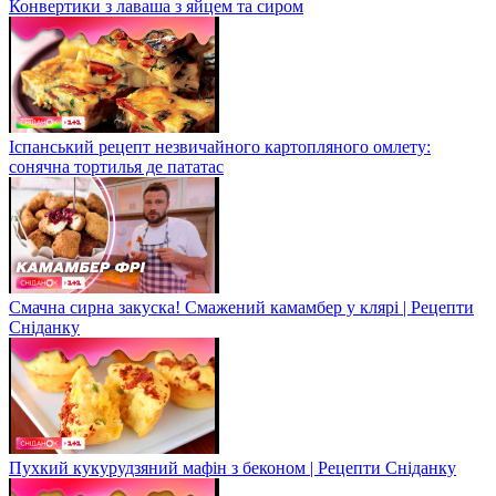
Конвертики з лаваша з яйцем та сиром
Іспанський рецепт незвичайного картопляного омлету:
сонячна тортилья де пататас
Смачна сирна закуска! Смажений камамбер у клярі | Рецепти
Сніданку
Пухкий кукурудзяний мафін з беконом | Рецепти Сніданку