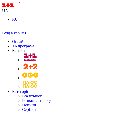
UA
RU
Вхід в кабінет
Онлайн
ТБ програма
Канали
Категорії
Реаліті-шоу
Розважальні шоу
Новини
Серіали