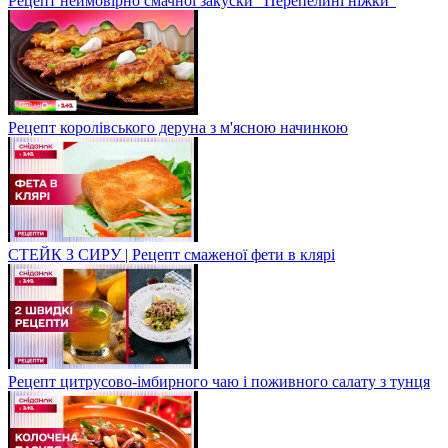
Рецепт неймовірно смачної закуски "Перепелині ніжки"
Рецепт королівського деруна з м'ясною начинкою
СТЕЙК З СИРУ | Рецепт смаженої фети в клярі
Рецепт цитрусово-імбирного чаю і поживного салату з тунця