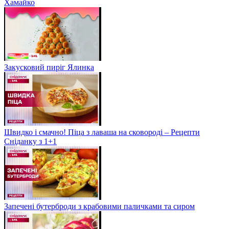
Хамайко
Закусковий пиріг Ялинка
Швидко і смачно! Піца з лаваша на сковороді – Рецепти
Сніданку з 1+1
Запечені бутерброди з крабовими паличками та сиром