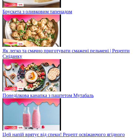
Брускета з оливковим тапенадом
Як легко та смачно приготувати смажені пельмені | Рецепти
Сніданку
Понеділкова канапка з паштетом Мутабаль
Цей напій врятує від спеки! Рецепт освіжаючого ягідного