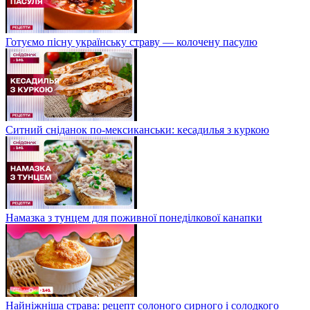
Готуємо пісну українську страву — колочену пасулю
Ситний сніданок по-мексиканськи: кесадилья з куркою
Намазка з тунцем для поживної понеділкової канапки
Найніжніша страва: рецепт солоного сирного і солодкого