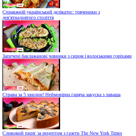
Справжній український делікатес: товченики з
дев'ятнадцятого століття
Запечені баклажанові човники з сиром і волоськими горіхами
Страва за 5 хвилин! Неймовірна гаряча закуска з лаваша
Сливовий пиріг за рецептом з газети The New York Times