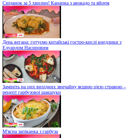
Сніданок за 5 хвилин! Канапка з авокадо та яйцем
День вегана: готуємо китайські гостро-кислі кнедлики з
Едуардом Насировим
Замініть на цих вихідних звичайну яєшню цією стравою –
рецепт гарбузової шакшуки
М'ясна запіканка з гарбуза