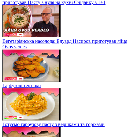
приготував Пасту з нуля на кухні Сніданку з 1+1
Вегетаріанська насолода: Едуард Насиров приготував яйця
Ovos verdes
Гарбузові тертюхи
Готуємо гарбузову пасту з вершками та горіхами