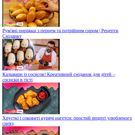
Рум'яні пиріжки з перцем та потрійним сиром | Рецепти
Сніданку
Кальмари із сосисок! Креативний сніданок для дітей –
сосиски в тісті
Хрусткі і соковиті курячі нагетси: простий рецепт улюбленого
снеку