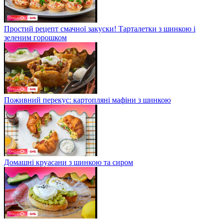
Простий рецепт смачної закуски! Тарталетки з шинкою і
зеленим горошком
Поживний перекус: картопляні мафіни з шинкою
Домашні круасани з шинкою та сиром