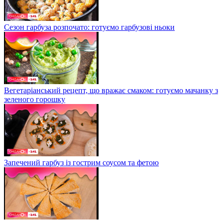
Сезон гарбуза розпочато: готуємо гарбузові ньоки
Вегетаріанський рецепт, що вражає смаком: готуємо мачанку з
зеленого горошку
Запечений гарбуз із гострим соусом та фетою