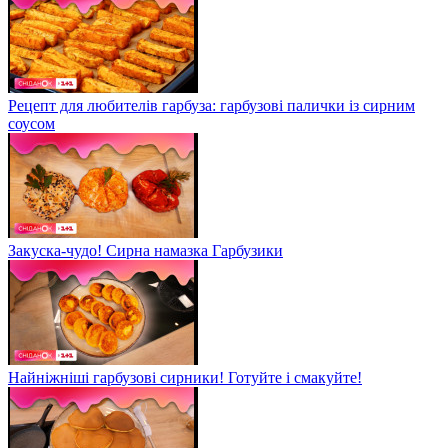
Рецепт для любителів гарбуза: гарбузові палички із сирним
соусом
Закуска-чудо! Сирна намазка Гарбузики
Найніжніші гарбузові сирники! Готуйте і смакуйте!