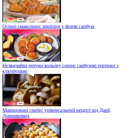
Осінні смаколики: мініпіци у формі гарбуза
Незвичайні деруни кольору сонця: гарбузові тертюхи з
кукурудзою
Мариновані гриби: універсальний рецепт від Дарії
Дорошкевич