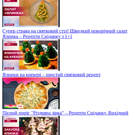
Супер страва на святковий стіл! Швидкий новорічний салат
Ялинка – Рецепти Сніданку з 1+1
Ялинки на крекері – простий святковий рецепт
Пісний пиріг "Різдвяна зірка" – Рецепти Сніданку. Вихідний