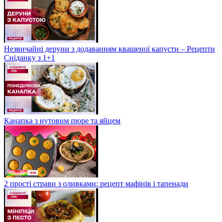
Незвичайні деруни з додаванням квашеної капусти – Рецепти
Сніданку з 1+1
Канапка з нутовим пюре та яйцем
2 прості страви з оливками: рецепт мафінів і тапенади