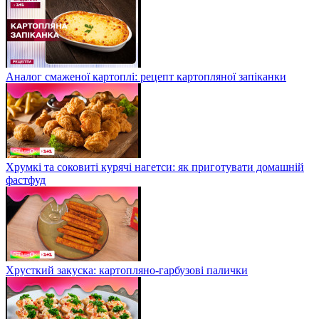
Аналог смаженої картоплі: рецепт картопляної запіканки
Хрумкі та соковиті курячі нагетси: як приготувати домашній
фастфуд
Хрусткий закуска: картопляно-гарбузові палички