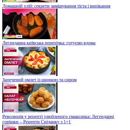
Домашній хліб: секрети замішування тіста і випікання
Легендарна київська перепічка: готуємо вдома
Запечений омлет із шинкою та сиром
Революція у рецепті улюбленого смаколика: Легендарні
горішки – Рецепти Сніданку з 1+1