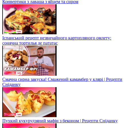
Конвертики з лаваша з яйцем та сиром
Іспанський рецепт незвичайного картопляного омлету:
сонячна тортилья де пататас
Смачна сирна закуска! Смажений камамбер у клярі | Рецепти
Сніданку
Пухкий кукурудзяний мафін з беконом | Рецепти Сніданку