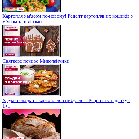
Картопля з м'ясом по-новому! Рецепт картопляних кошиків з
м’ясом та овочами
Святкове печиво Миколайчики
Хрумкі оладки з картоплею і цибулею – Рецепти Сніданку з
1+1