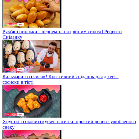
Рум'яні пиріжки з перцем та потрійним сиром | Рецепти
Сніданку
Кальмари із сосисок! Креативний сніданок для дітей –
сосиски в тісті
Хрусткі і соковиті курячі нагетси: простий рецепт улюбленого
снеку