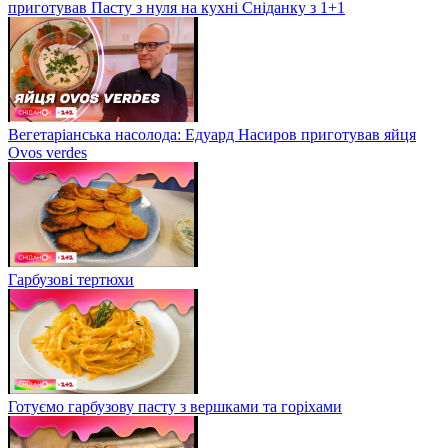
приготував Пасту з нуля на кухні Сніданку з 1+1
Вегетаріанська насолода: Едуард Насиров приготував яйця
Ovos verdes
Гарбузові тертюхи
Готуємо гарбузову пасту з вершками та горіхами