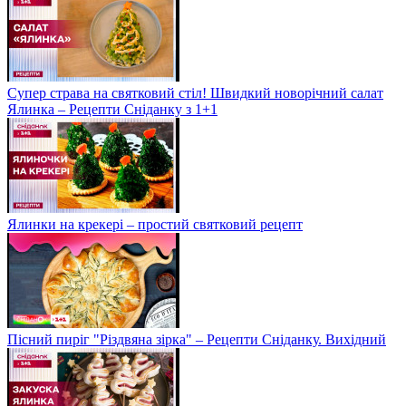
Супер страва на святковий стіл! Швидкий новорічний салат
Ялинка – Рецепти Сніданку з 1+1
Ялинки на крекері – простий святковий рецепт
Пісний пиріг "Різдвяна зірка" – Рецепти Сніданку. Вихідний