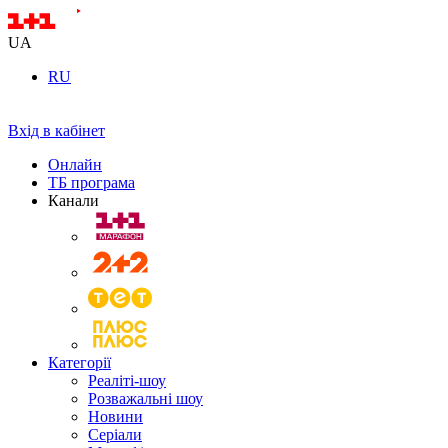
UA
RU
Вхід в кабінет
Онлайн
ТБ програма
Канали
Категорії
Реаліті-шоу
Розважальні шоу
Новини
Серіали