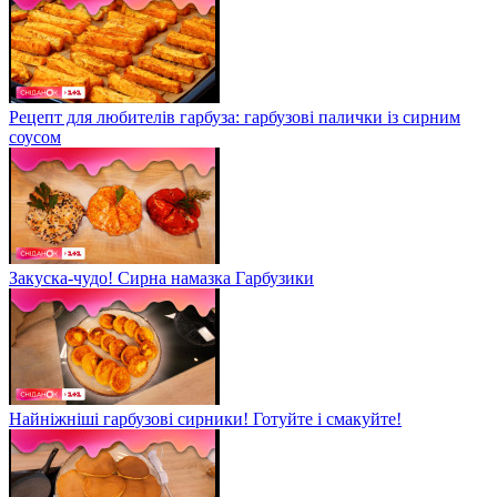
Рецепт для любителів гарбуза: гарбузові палички із сирним
соусом
Закуска-чудо! Сирна намазка Гарбузики
Найніжніші гарбузові сирники! Готуйте і смакуйте!