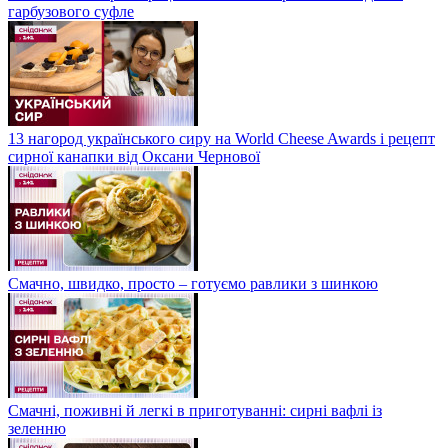
гарбузового суфле
13 нагород українського сиру на World Cheese Awards і рецепт
сирної канапки від Оксани Чернової
Смачно, швидко, просто – готуємо равлики з шинкою
Смачні, поживні й легкі в приготуванні: сирні вафлі із
зеленню