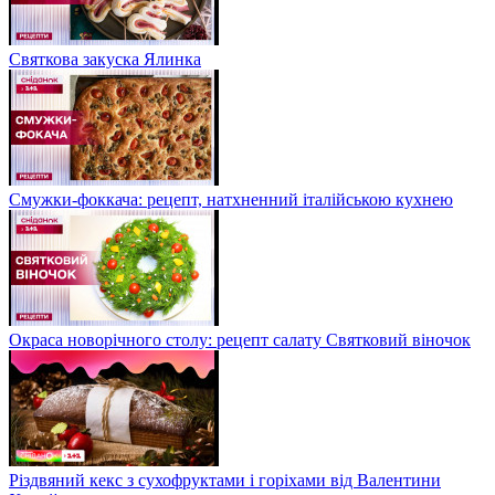
Святкова закуска Ялинка
Смужки-фоккача: рецепт, натхненний італійською кухнею
Окраса новорічного столу: рецепт салату Святковий віночок
Різдвяний кекс з сухофруктами і горіхами від Валентини