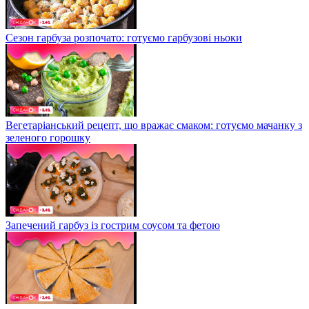
Сезон гарбуза розпочато: готуємо гарбузові ньоки
Вегетаріанський рецепт, що вражає смаком: готуємо мачанку з
зеленого горошку
Запечений гарбуз із гострим соусом та фетою