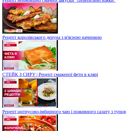
Рецепт неймовірно смачної закуски "Перепелині ніжки"
Рецепт королівського деруна з м'ясною начинкою
СТЕЙК З СИРУ | Рецепт смаженої фети в клярі
Рецепт цитрусово-імбирного чаю і поживного салату з тунця