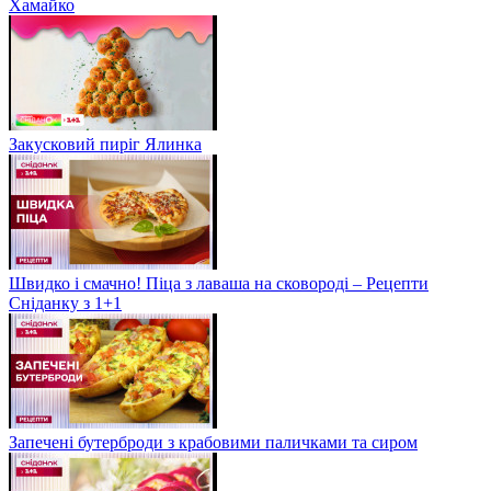
Хамайко
Закусковий пиріг Ялинка
Швидко і смачно! Піца з лаваша на сковороді – Рецепти
Сніданку з 1+1
Запечені бутерброди з крабовими паличками та сиром