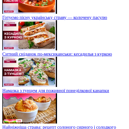
Готуємо пісну українську страву — колочену пасулю
Ситний сніданок по-мексиканськи: кесадилья з куркою
Намазка з тунцем для поживної понеділкової канапки
Найніжніша страва: рецепт солоного сирного і солодкого