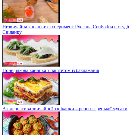
Незвичайна канапка: експеримент Руслана Сенічкіна в студії
Сніданку
Понеділкова канапка з паштетом із баклажанів
Альтернатива звичайної запіканки – рецепт грецької мусаки