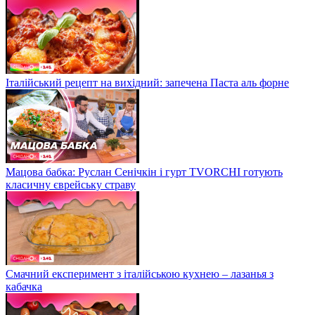
Італійський рецепт на вихідний: запечена Паста аль форне
Мацова бабка: Руслан Сенічкін і гурт TVORCHI готують
класичну єврейську страву
Смачний експеримент з італійською кухнею – лазанья з
кабачка