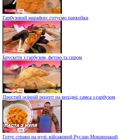
Гарбузовий марафон: готуємо панкейки
Брускети з гарбузом, фетою та сиром
Простий осінній рецепт на вихідні: самса з гарбузом
Готує страви на нулі: військовий Руслан Мокрицький