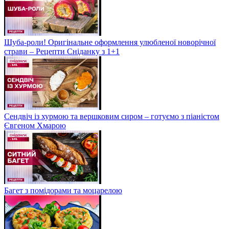
Шуба-роли! Оригінальне оформлення улюбленої новорічної
страви – Рецепти Сніданку з 1+1
Сендвіч із хурмою та вершковим сиром – готуємо з піаністом
Євгеном Хмарою
Багет з помідорами та моцарелою