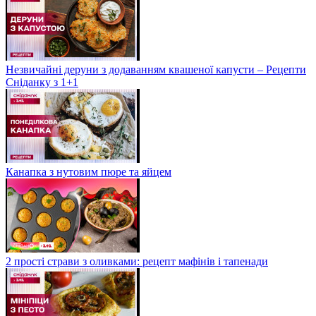
Незвичайні деруни з додаванням квашеної капусти – Рецепти
Сніданку з 1+1
Канапка з нутовим пюре та яйцем
2 прості страви з оливками: рецепт мафінів і тапенади