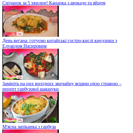
Сніданок за 5 хвилин! Канапка з авокадо та яйцем
День вегана: готуємо китайські гостро-кислі кнедлики з
Едуардом Насировим
Замініть на цих вихідних звичайну яєшню цією стравою –
рецепт гарбузової шакшуки
М'ясна запіканка з гарбуза