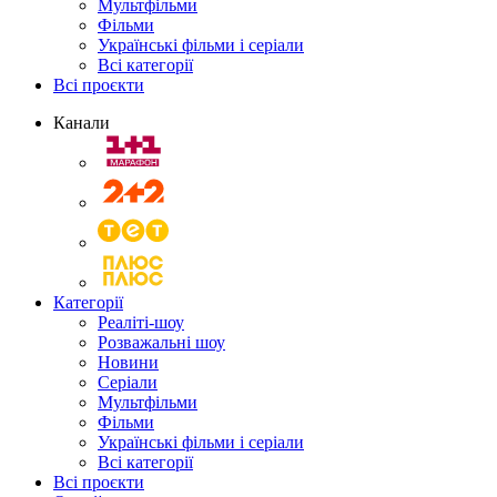
Мультфільми
Фільми
Українські фільми і серіали
Всі категорії
Всі проєкти
Канали
Категорії
Реаліті-шоу
Розважальні шоу
Новини
Серіали
Мультфільми
Фільми
Українські фільми і серіали
Всі категорії
Всі проєкти