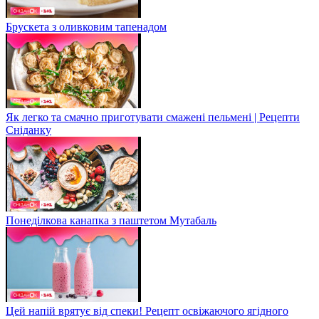
Брускета з оливковим тапенадом
Як легко та смачно приготувати смажені пельмені | Рецепти
Сніданку
Понеділкова канапка з паштетом Мутабаль
Цей напій врятує від спеки! Рецепт освіжаючого ягідного