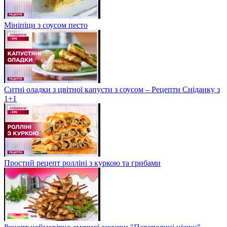
Мініпіци з соусом песто
Ситні оладки з цвітної капусти з соусом – Рецепти Сніданку з
1+1
Простий рецепт ролліні з куркою та грибами