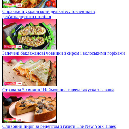
Справжній український делікатес: товченики з
дев'ятнадцятого століття
Запечені баклажанові човники з сиром і волоськими горіхами
Страва за 5 хвилин! Неймовірна гаряча закуска з лаваша
Сливовий пиріг за рецептом з газети The New York Times