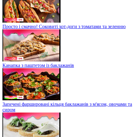
Просто і смачно! Соковиті хот-доги з томатами та зеленню
Канапка з паштетом із баклажанів
Запечені фаршировані кільця баклажанів з м'ясом, овочами та
сиром