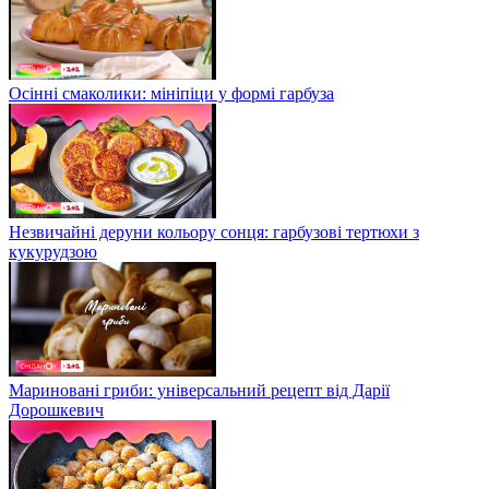
Осінні смаколики: мініпіци у формі гарбуза
Незвичайні деруни кольору сонця: гарбузові тертюхи з
кукурудзою
Мариновані гриби: універсальний рецепт від Дарії
Дорошкевич