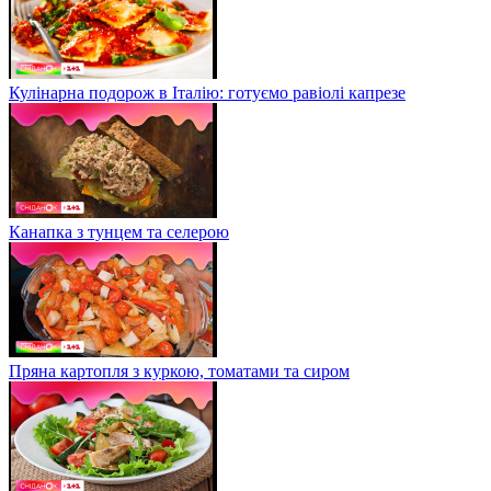
Кулінарна подорож в Італію: готуємо равіолі капрезе
Канапка з тунцем та селерою
Пряна картопля з куркою, томатами та сиром