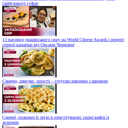
гарбузового суфле
13 нагород українського сиру на World Cheese Awards і рецепт
сирної канапки від Оксани Чернової
Смачно, швидко, просто – готуємо равлики з шинкою
Смачні, поживні й легкі в приготуванні: сирні вафлі із
зеленню