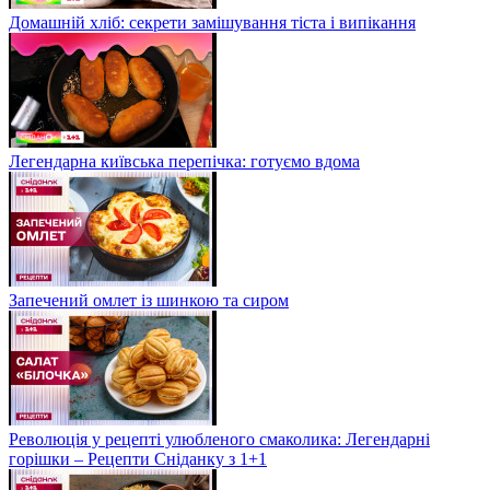
Домашній хліб: секрети замішування тіста і випікання
Легендарна київська перепічка: готуємо вдома
Запечений омлет із шинкою та сиром
Революція у рецепті улюбленого смаколика: Легендарні
горішки – Рецепти Сніданку з 1+1