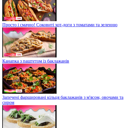
Просто і смачно! Соковиті хот-доги з томатами та зеленню
Канапка з паштетом із баклажанів
Запечені фаршировані кільця баклажанів з м'ясом, овочами та
сиром