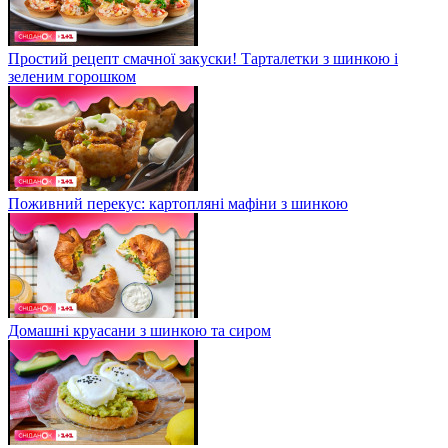
Простий рецепт смачної закуски! Тарталетки з шинкою і
зеленим горошком
Поживний перекус: картопляні мафіни з шинкою
Домашні круасани з шинкою та сиром