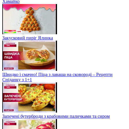
Хамайко
Закусковий пиріг Ялинка
Швидко і смачно! Піца з лаваша на сковороді – Рецепти
Сніданку з 1+1
Запечені бутерброди з крабовими паличками та сиром