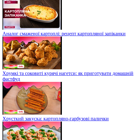
Аналог смаженої картоплі: рецепт картопляної запіканки
Хрумкі та соковиті курячі нагетси: як приготувати домашній
фастфуд
Хрусткий закуска: картопляно-гарбузові палички