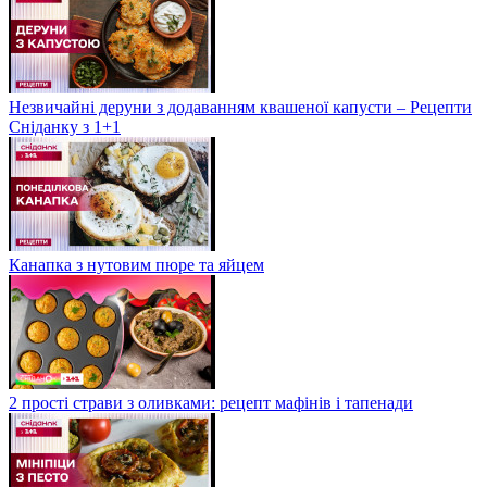
Незвичайні деруни з додаванням квашеної капусти – Рецепти
Сніданку з 1+1
Канапка з нутовим пюре та яйцем
2 прості страви з оливками: рецепт мафінів і тапенади