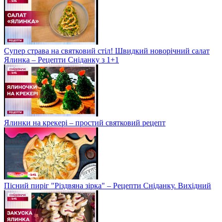
Супер страва на святковий стіл! Швидкий новорічний салат
Ялинка – Рецепти Сніданку з 1+1
Ялинки на крекері – простий святковий рецепт
Пісний пиріг "Різдвяна зірка" – Рецепти Сніданку. Вихідний