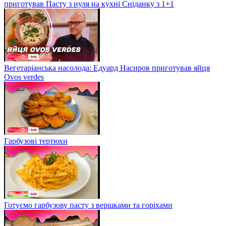
приготував Пасту з нуля на кухні Сніданку з 1+1
Вегетаріанська насолода: Едуард Насиров приготував яйця
Ovos verdes
Гарбузові тертюхи
Готуємо гарбузову пасту з вершками та горіхами