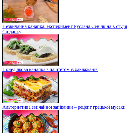
Незвичайна канапка: експеримент Руслана Сенічкіна в студії
Сніданку
Понеділкова канапка з паштетом із баклажанів
Альтернатива звичайної запіканки – рецепт грецької мусаки