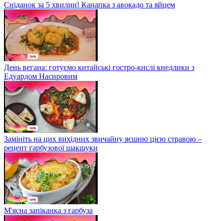
Сніданок за 5 хвилин! Канапка з авокадо та яйцем
День вегана: готуємо китайські гостро-кислі кнедлики з
Едуардом Насировим
Замініть на цих вихідних звичайну яєшню цією стравою –
рецепт гарбузової шакшуки
М'ясна запіканка з гарбуза