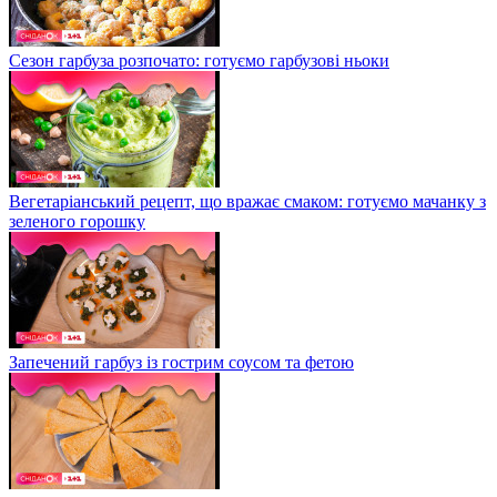
Сезон гарбуза розпочато: готуємо гарбузові ньоки
Вегетаріанський рецепт, що вражає смаком: готуємо мачанку з
зеленого горошку
Запечений гарбуз із гострим соусом та фетою