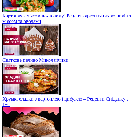
Картопля з м'ясом по-новому! Рецепт картопляних кошиків з
м’ясом та овочами
Святкове печиво Миколайчики
Хрумкі оладки з картоплею і цибулею – Рецепти Сніданку з
1+1