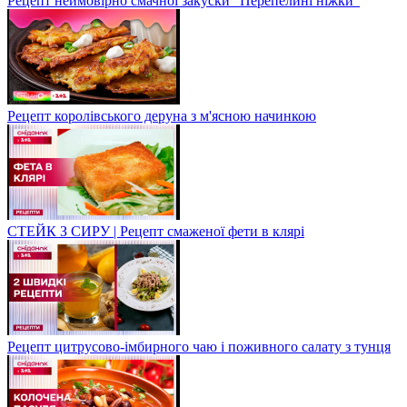
Рецепт неймовірно смачної закуски "Перепелині ніжки"
Рецепт королівського деруна з м'ясною начинкою
СТЕЙК З СИРУ | Рецепт смаженої фети в клярі
Рецепт цитрусово-імбирного чаю і поживного салату з тунця