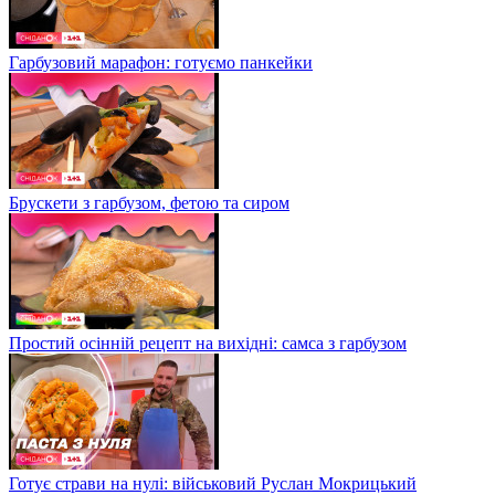
Гарбузовий марафон: готуємо панкейки
Брускети з гарбузом, фетою та сиром
Простий осінній рецепт на вихідні: самса з гарбузом
Готує страви на нулі: військовий Руслан Мокрицький