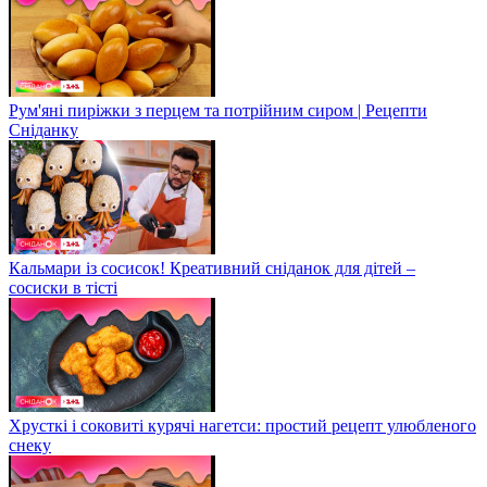
Рум'яні пиріжки з перцем та потрійним сиром | Рецепти
Сніданку
Кальмари із сосисок! Креативний сніданок для дітей –
сосиски в тісті
Хрусткі і соковиті курячі нагетси: простий рецепт улюбленого
снеку