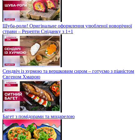
Шуба-роли! Оригінальне оформлення улюбленої новорічної
страви – Рецепти Сніданку з 1+1
Сендвіч із хурмою та вершковим сиром – готуємо з піаністом
Євгеном Хмарою
Багет з помідорами та моцарелою