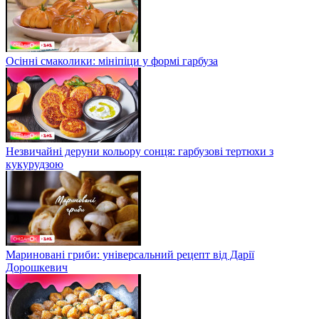
Осінні смаколики: мініпіци у формі гарбуза
Незвичайні деруни кольору сонця: гарбузові тертюхи з
кукурудзою
Мариновані гриби: універсальний рецепт від Дарії
Дорошкевич