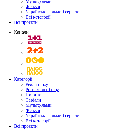
Мультфільми
Фільми
Українські фільми і серіали
Всі категорії
Всі проєкти
Канали
Категорії
Реаліті-шоу
Розважальні шоу
Новини
Серіали
Мультфільми
Фільми
Українські фільми і серіали
Всі категорії
Всі проєкти