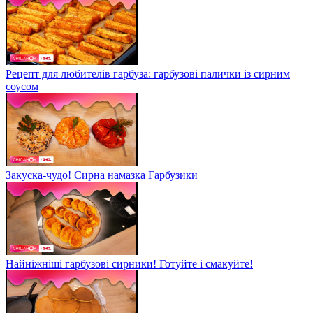
Рецепт для любителів гарбуза: гарбузові палички із сирним
соусом
Закуска-чудо! Сирна намазка Гарбузики
Найніжніші гарбузові сирники! Готуйте і смакуйте!