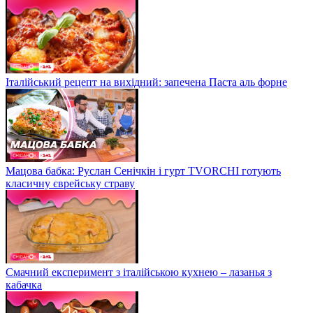
Італійський рецепт на вихідний: запечена Паста аль форне
Мацова бабка: Руслан Сенічкін і гурт TVORCHI готують
класичну єврейську страву
Смачний експеримент з італійською кухнею – лазанья з
кабачка