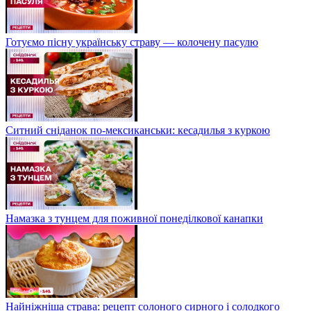
Готуємо пісну українську страву — колочену пасулю
Ситний сніданок по-мексиканськи: кесадилья з куркою
Намазка з тунцем для поживної понеділкової канапки
Найніжніша страва: рецепт солоного сирного і солодкого