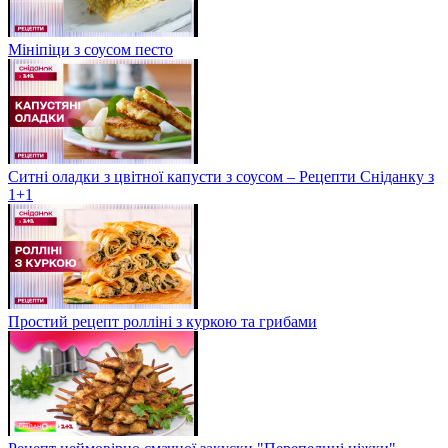
Мініпіци з соусом песто
Ситні оладки з цвітної капусти з соусом – Рецепти Сніданку з
1+1
Простий рецепт ролліні з куркою та грибами