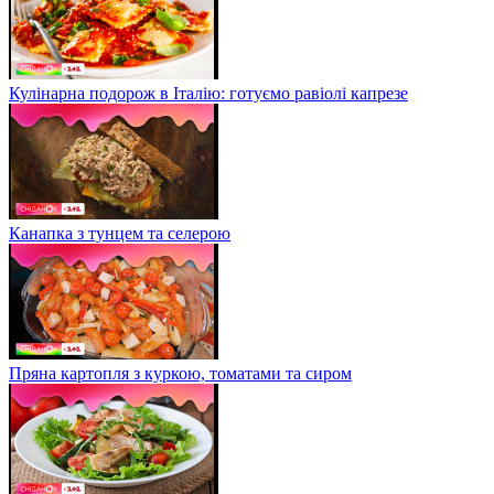
Кулінарна подорож в Італію: готуємо равіолі капрезе
Канапка з тунцем та селерою
Пряна картопля з куркою, томатами та сиром