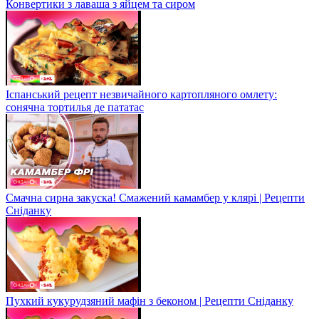
Конвертики з лаваша з яйцем та сиром
Іспанський рецепт незвичайного картопляного омлету:
сонячна тортилья де пататас
Смачна сирна закуска! Смажений камамбер у клярі | Рецепти
Сніданку
Пухкий кукурудзяний мафін з беконом | Рецепти Сніданку