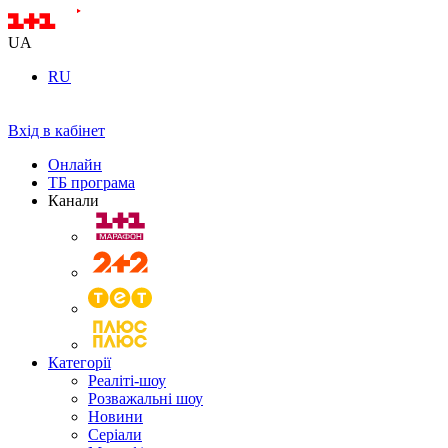
UA
RU
Вхід в кабінет
Онлайн
ТБ програма
Канали
Категорії
Реаліті-шоу
Розважальні шоу
Новини
Серіали