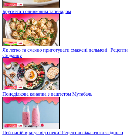
Брускета з оливковим тапенадом
Як легко та смачно приготувати смажені пельмені | Рецепти
Сніданку
Понеділкова канапка з паштетом Мутабаль
Цей напій врятує від спеки! Рецепт освіжаючого ягідного