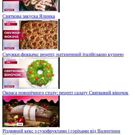
Святкова закуска Ялинка
Смужки-фоккача: рецепт, натхненний італійською кухнею
Окраса новорічного столу: рецепт салату Святковий віночок
Різдвяний кекс з сухофруктами і горіхами від Валентини