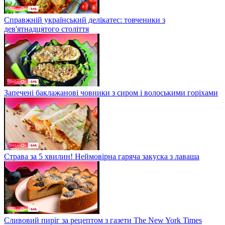
Справжній український делікатес: товченики з
дев'ятнадцятого століття
Запечені баклажанові човники з сиром і волоськими горіхами
Страва за 5 хвилин! Неймовірна гаряча закуска з лаваша
Сливовий пиріг за рецептом з газети The New York Times