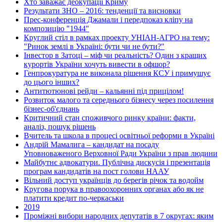
Хто заважає деокупації Криму
Результати ЗНО – 2016: тенденції та висновки
Прес-конференція Джамали і передпоказ кліпу на
композицію "1944"
Круглий стіл в рамках проекту УНІАН-АГРО на тему:
"Ринок землі в Україні: бути чи не бути?"
Інвестор в Затоці – міф чи реальність? Один з кращих
курортів України хочуть вивести в офшор?
Генпрокуратура не виконала рішення КСУ і примушує
до цього інших?
Антитютюнові рейди – кальянні під прицілом!
Розвиток малого та середнього бізнесу через посилення
бізнес-об'єднань
Критичний стан споживчого ринку країни: факти,
аналіз, пошук рішень
Вчитель та школа в процесі освітньої реформи в Україні
Андрій Мамалига – кандидат на посаду
Уповноваженого Верховної Ради України з прав людини
Майбутнє адвокатури. Публічна дискусія і презентація
програм кандидатів на пост голови НААУ
Вільний доступ українців до берегів річок та водойм
Кругова порука в правоохоронних органах або як не
платити кредит по-черкаськи
2019
Проміжні вибори народних депутатів в 7 округах: яким