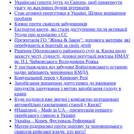
Українські сироти їдуть до Європи, щоб привернути
увагу до жахливих буднів інтернатів
Стан атомної енергетики в Україні. Шляхи вирішення
проблем
Кияни проти свавілля забудовників
Експортні квоти, які стали доступними після активації
Угоди про асоціацію з ЄС
Презентація ГО "Жінка & Закон": допомога матерям, які
перебувають в боротьбі за своїх дітей
Рішення Оболонського районного суду м. Києва щодо
захисту честі, гідності, ділової репутації ректора НМАУ
ім. П.І. Чайковського Володимира Рожка
У постраждалих від забудови Войцеховського останню
надію забирають чиновники КМДА
Комунальний терор у Кривому Розі
Запобігання знищенню допустимих до вживання
продуктів харчування з метою запобігання голоду в
країні
Куди поділися вже звичні і компактно розташовані
автомобільні газозаправні станції у Києві?
#Нашілюді – Made in UA – презентація першого
єврейського глянцю в Україні
Україна – Корея. Фестиваль Реформації
Матері-підприємці проти цинізму та чиновницького
свавілля київської влади: хто кого?