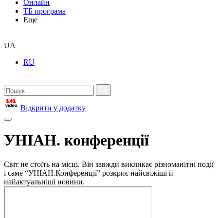
Онлайн
ТБ програма
Еще
UA
RU
Відкрити у додатку
УНІАН. конференції
Світ не стоїть на місці. Він завжди викликає різноманітні події
і саме “УНІАН.Конференції” розкриє найсвіжіші й
найактуальніші новини.