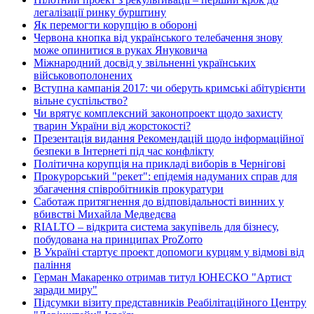
легалізації ринку бурштину
Як перемогти корупцію в обороні
Червона кнопка від українського телебачення знову
може опинитися в руках Януковича
Міжнародний досвід у звільненні українських
військовополонених
Вступна кампанія 2017: чи оберуть кримські абітурієнти
вільне суспільство?
Чи врятує комплексний законопроект щодо захисту
тварин України від жорстокості?
Презентація видання Рекомендацій щодо інформаційної
безпеки в Інтернеті під час конфлікту
Політична корупція на прикладі виборів в Чернігові
Прокурорський "рекет": епідемія надуманих справ для
збагачення співробітників прокуратури
Саботаж притягнення до відповідальності винних у
вбивстві Михайла Медведєва
RIALTO – відкрита система закупівель для бізнесу,
побудована на принципах ProZorro
В Україні стартує проект допомоги курцям у відмові від
паління
Герман Макаренко отримав титул ЮНЕСКО "Артист
заради миру"
Підсумки візиту представників Реабілітаційного Центру