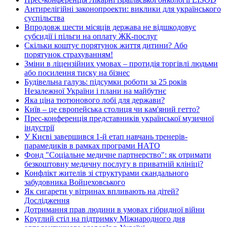
Антирелігійні законопроекти: виклики для українського
суспільства
Впродовж шести місяців держава не відшкодовує
субсидії і пільги на оплату ЖК-послуг
Скільки коштує порятунок життя дитини? Або
порятунок страхуванням!
Зміни в ліцензійних умовах – протидія торгівлі людьми
або посилення тиску на бізнес
Будівельна галузь: підсумки роботи за 25 років
Незалежної України і плани на майбутнє
Яка ціна тютюнового лобі для держави?
Київ – це європейська столиця чи кам'яний гетто?
Прес-конференція представників української музичної
індустрії
У Києві завершився 1-й етап навчань тренерів-
парамедиків в рамках програми НАТО
Фонд "Соціальне медичне партнерство": як отримати
безкоштовну медичну послугу в приватній клініці?
Конфлікт жителів зі структурами скандального
забудовника Войцеховського
Як сигарети у вітринах впливають на дітей?
Дослідження
Дотримання прав людини в умовах гібридної війни
Круглий стіл на підтримку Міжнародного дня