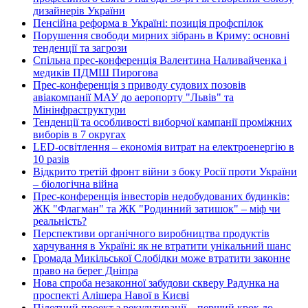
дизайнерів України
Пенсійна реформа в Україні: позиція профспілок
Порушення свободи мирних зібрань в Криму: основні
тенденції та загрози
Спільна прес-конференція Валентина Наливайченка і
медиків ПДМШ Пирогова
Прес-конференція з приводу судових позовів
авіакомпанії МАУ до аеропорту "Львів" та
Мінінфраструктури
Тенденції та особливості виборчої кампанії проміжних
виборів в 7 округах
LED-освітлення – економія витрат на електроенергію в
10 разів
Відкрито третій фронт війни з боку Росії проти України
– біологічна війна
Прес-конференція інвесторів недобудованих будинків:
ЖК "Флагман" та ЖК "Родинний затишок" – міф чи
реальність?
Перспективи органічного виробництва продуктів
харчування в Україні: як не втратити унікальний шанс
Громада Микільської Слобідки може втратити законне
право на берег Дніпра
Нова спроба незаконної забудови скверу Радунка на
проспекті Алішера Навої в Києві
Пілотний проект з рекультивації – перший крок до