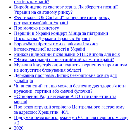
є якість кампанії?
Виробництво та експорт зерна. Як зберегти позиції
України на світовому ринку?
Фестиваль "OldCarLand" та перспективи ринку
ретроавтомобілів в Україні
Про молоко начистоту
Перший в Україні концерт Мінца за підтримки
Посольства Держави Ізраїль в Україні
Боротьба з піратськими сервісами і захист
інтелектуальної власності в Україні
Ринкові відносини після зміни УПП: вигода для всіх
"Яким насправді є інвестиційний клімат в країні?
Музична індустрія оприлюднить звернення з проханням
не допустити блокування області
Державна програма Литви: безкоштовна освіта для
українців
Чи впевнений ти, що можеш безпечно для здоров'я їсти
круасани, тортики або смачні булочки?
=Створення Ради ветеранів АТО з питань етики та
моралі
Про реконструкції згорілого Центрального гастроному
за адресою: Хрещатик, 40/1
Підсумки безвізового режиму з ЄС після першого місяця
дії
2020