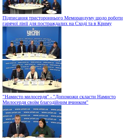
Підписання тристороннього Меморандуму щодо роботи
гарячої лінії для постраждалих на Сході та в Криму
"Намисто милосердя" - "Допоможи скласти Намисто
Милосердя своїм благодійним вчинком"