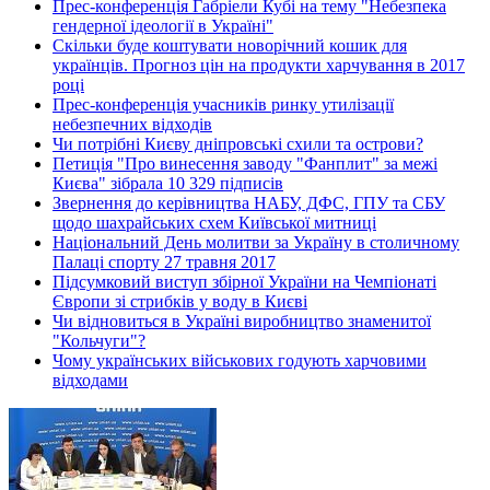
Прес-конференція Габріели Кубі на тему "Небезпека
гендерної ідеології в Україні"
Скільки буде коштувати новорічний кошик для
українців. Прогноз цін на продукти харчування в 2017
році
Прес-конференція учасників ринку утилізації
небезпечних відходів
Чи потрібні Києву дніпровські схили та острови?
Петиція "Про винесення заводу "Фанплит" за межі
Києва" зібрала 10 329 підписів
Звернення до керівництва НАБУ, ДФС, ГПУ та СБУ
щодо шахрайських схем Київської митниці
Національний День молитви за Україну в столичному
Палаці спорту 27 травня 2017
Підсумковий виступ збірної України на Чемпіонаті
Європи зі стрибків у воду в Києві
Чи відновиться в Україні виробництво знаменитої
"Кольчуги"?
Чому українських військових годують харчовими
відходами