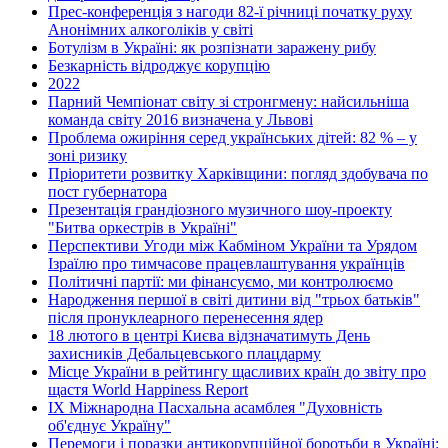
Прес-конференція з нагоди 82-ї річниці початку руху
Анонімних алкоголіків у світі
Ботулізм в Україні: як розпізнати заражену рибу
Безкарність відроджує корупцію
2022
Парний Чемпіонат світу зі стронгмену: найсильніша
команда світу 2016 визначена у Львові
Проблема ожиріння серед українських дітей: 82 % – у
зоні ризику
Пріоритети розвитку Харківщини: погляд здобувача по
пост губернатора
Презентація грандіозного музичного шоу-проекту
"Битва оркестрів в Україні"
Перспективи Угоди між Кабміном України та Урядом
Ізраїлю про тимчасове працевлаштування українців
Політичні партії: ми фінансуємо, ми контролюємо
Народження першої в світі дитини від "трьох батьків"
після пронуклеарного перенесення ядер
18 лютого в центрі Києва відзначатимуть День
захисників Дебальцевського плацдарму
Місце України в рейтингу щасливих країн до звіту про
щастя World Happiness Report
ІХ Міжнародна Пасхальна асамблея "Духовність
об'єднує Україну"
Перемоги і поразки антикорупційної боротьби в Україні: