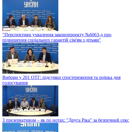
"Перспективи ухвалення законопроекту №6063-д про
підвищення соціальних гарантій сім'ям з дітьми"
Вибори у 201 ОТГ: підсумки спостереження та оцінка дня
голосування
З презервативом – як по нотах: "Друга Ріка" за безпечний секс