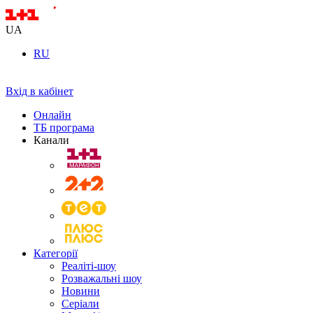
UA
RU
Вхід в кабінет
Онлайн
ТБ програма
Канали
Категорії
Реаліті-шоу
Розважальні шоу
Новини
Серіали