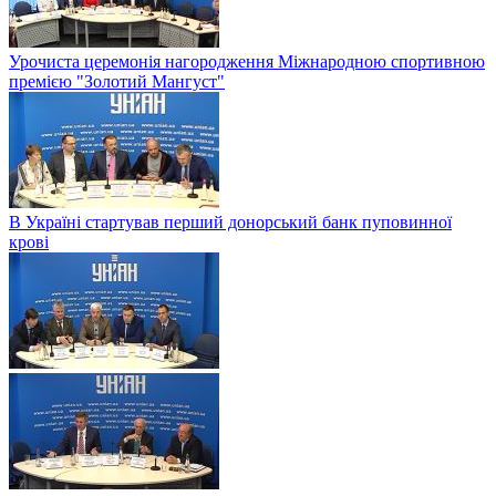
Урочиста церемонія нагородження Міжнародною спортивною
премією "Золотий Мангуст"
В Україні стартував перший донорський банк пуповинної
крові