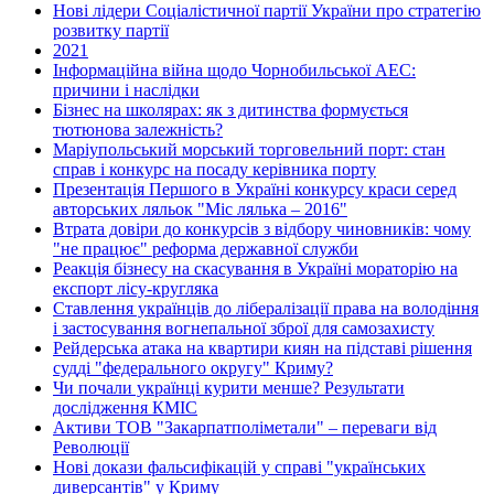
Нові лідери Соціалістичної партії України про стратегію
розвитку партії
2021
Інформаційна війна щодо Чорнобильської АЕС:
причини і наслідки
Бізнес на школярах: як з дитинства формується
тютюнова залежність?
Маріупольський морський торговельний порт: стан
справ і конкурс на посаду керівника порту
Презентація Першого в Україні конкурсу краси серед
авторських ляльок "Міс лялька – 2016"
Втрата довіри до конкурсів з відбору чиновників: чому
"не працює" реформа державної служби
Реакція бізнесу на скасування в Україні мораторію на
експорт лісу-кругляка
Ставлення українців до лібералізації права на володіння
і застосування вогнепальної зброї для самозахисту
Рейдерська атака на квартири киян на підставі рішення
судді "федерального округу" Криму?
Чи почали українці курити менше? Результати
дослідження КМІС
Активи ТОВ "Закарпатполіметали" – переваги від
Революції
Нові докази фальсифікацій у справі "українських
диверсантів" у Криму