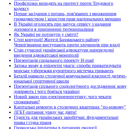
Профспілки виходять на протест проти Трудового
кодексу
Перше засідання з питань, пов'язаних з множинним
громадянством і захистом прав національних меншин
В Україні оголосять про запуск сервісу з надання
допомоги в припиненні тютюнопаління
Як Україні не потонути у смітті?
Стоп корупції! Жителі Бахмацького району
Чернігівщини виступають проти злочинців при владі
Стан сучасної української адвокатури напередодні
введення адвокатської монополії
Презентація соціального проекту H-road
Затока знову в епіцентрі уваги: спроби приватизувати
морське узбережжя курортного містечка тривають
Баталії навколо столичної комунальної власності дитячо-
юнацької спортивної школи
Презентація спільного соціологічного дослідження: кому
довіряють і чого бояться українці
Новий закон про електроенергетику: чого чекати
споживачам?
Капітальні ремонти в столичних квартирах "по-новому"
ЛГБТ-питання: уряду час діяти!
Гідність для українських заробітчан: фундаментальні
права і гідна праця
Громадська ініціатива в питаннях екології