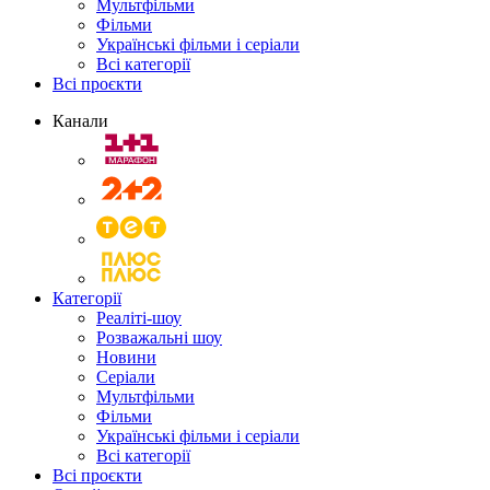
Мультфільми
Фільми
Українські фільми і серіали
Всі категорії
Всі проєкти
Канали
Категорії
Реаліті-шоу
Розважальні шоу
Новини
Серіали
Мультфільми
Фільми
Українські фільми і серіали
Всі категорії
Всі проєкти