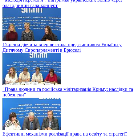
благодійний гала-концерт
15-річна дівчина вперше стала представником України у
Дитячому Європарламенті в Брюселі
"Права людини та російська мілітаризація Криму: наслідки та
небезпеки"
Ефективні механізми реалізації права на освіту та стратегії