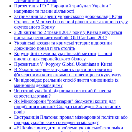
"Левінштейн" Ізраїль
Презентація ГО " Народний трибунал України ",
напрямки та плани діяльності
Затримання та арешт українського добровольця Юрія
Старова в Мюнхені на основі рішення незаконного суду
окупованого Криму
З 28 квітня по 2 травня 2017 року у Києві відбудеться
виставка ретро-автомобілів Old Car Land 2017
Українські козаки та кримські татари: відносини
довжиною понад п'ять століть
Корупційні схеми на українській митниці – нові
виклики для європейського бізнесу
Презентація V Форуму Global Ukrainians в Києві
В Україні вперше запускають торги поставними
ф'ючерсними контрактами на пшеницю та кукурудзу
Чи відповідає реальний спосіб життя чиновників їх
майновим деклараціям?
Чи готові українці відкривати власний бізнес за
євростандартами?
Як Міноборони "розбазарив" бюджетні кошти для
придбання квартир? Солдатський аудит 2-х останніх
років
Екстрадиція Платона: провал міжнародної політики або
продаж українських громадян за мільярд?
#EUkraine: вигоди та проблеми української економіки