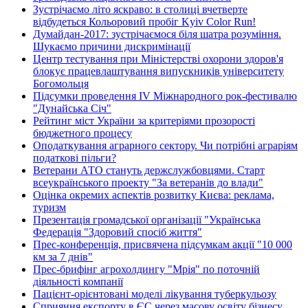
Зустрічаємо літо яскраво: в столиці вчетверте
відбудеться Кольоровий пробіг Kyiv Color Run!
Думайдан-2017: зустрічаємося біля шатра розуміння.
Шукаємо причини дискримінації
Центр тестування при Міністерстві охорони здоров'я
блокує працевлаштування випускників університету
Богомольця
Підсумки проведення IV Міжнародного рок-фестивалю
"Дунайська Січ"
Рейтинг міст України за критеріями прозорості
бюджетного процесу
Оподаткування аграрного сектору. Чи потрібні аграріям
податкові пільги?
Ветерани АТО стануть держслужбовцями. Старт
всеукраїнського проекту "За ветеранів до влади"
Оцінка окремих аспектів розвитку Києва: реклама,
туризм
Презентація громадської організації "Українська
Федерація "Здоровий спосіб життя"
Прес-конференція, присвячена підсумкам акції "10 000
км за 7 днів"
Прес-брифінг агрохолдингу "Мрія" по поточній
діяльності компанії
Пацієнт-орієнтовані моделі лікування туберкульозу
Сприяння експорту в ЄС через масову освіту бізнесу