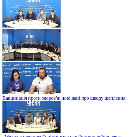
Вакцинація проти здоров'я: нові дані про шкоду щеплення
"Мелодія перемоги": підтримка українських воїнів через