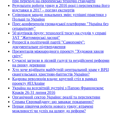
при переході на європейські технічні стандарти
Результати роботи уряду в 2016 році і перспектива його
відставки в 2017 – погляд експертів
Співпраця заради локальних змін: успішні практики з
Польщі та України
Прес-конференція громадської платформи "Україна без
сепаратизму"
50 відтінків бруду: технології тиску на суддів у справі
ЗАТ "Житомирські ласощі"
Репресії в політичній партії "Самопоміч":
документальне підтвердження
Презентація міжнародного проекту "Художня хвиля
світу"
Сучасні загрози в лісовій галузі та нездійснені реформи
на ринку деревини
Хто хоче відібрати майбутній центральний храм у ВРЦ
євангельських християн-баптистів України?
Кадрова революція влади: круглий стіл в рамках
проекту #EUkraine
Україна на всесвітній зустрічі з Папою Франциском:
Краків 26-31 липня 2016
Органічний сектор України: реалії та перспективи
Справа Євромайдану: що заважає покаранню?
Перше півріччя роботи нового уряду: втрачені
можливості чи успіх на шляху до реформ?