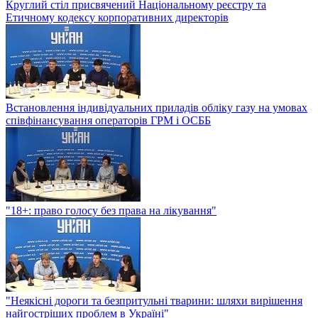
Круглий стіл присвячений Національному реєстру та
Етичному кодексу корпоративних директорів
Встановлення індивідуальних приладів обліку газу на умовах
співфінансування операторів ГРМ і ОСББ
"18+: право голосу без права на лікування"
"Неякісні дороги та безпритульні тварини: шляхи вирішення
найгостріших проблем в Україні"