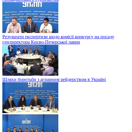
Результати експертизи щодо комісії конкурсу на посаду
гендиректора Києво-Печерської лаври
Шляхи боротьби з аграрним рейдерством в Українi