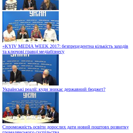
«KYIV MEDIA WEEK 2017: безпрецедентна кількість заходів
та ключові гравці медіабізнесу
Українські реалії: куди зникає державний бюджет?
Спроможність освіти дорослих дати новий поштовх розвитку
громадянського суспільства