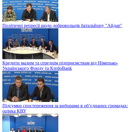
Політичні репресії щодо добровольців батальйону "Айдар"
Кредити малим та середнім підприємствам від Німецько-
Українського Фонду та KredoBank
Підсумки спостереження за виборами в об’єднаних громадах:
оцінка КВУ