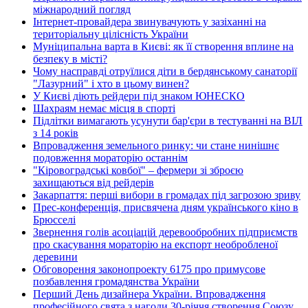
міжнародний погляд
Інтернет-провайдера звинувачують у зазіханні на
територіальну цілісність України
Муніципальна варта в Києві: як її створення вплине на
безпеку в місті?
Чому насправді отруїлися діти в бердянському санаторії
"Лазурний" і хто в цьому винен?
У Києві діють рейдери під знаком ЮНЕСКО
Шахраям немає місця в спорті
Підлітки вимагають усунути бар'єри в тестуванні на ВІЛ
з 14 років
Впровадження земельного ринку: чи стане нинішнє
подовження мораторію останнім
"Кіровоградські ковбої" – фермери зі зброєю
захищаються від рейдерів
Закарпаття: перші вибори в громадах під загрозою зриву
Прес-конференція, присвячена дням українського кіно в
Брюсселі
Звернення голів асоціацій деревообробних підприємств
про скасування мораторію на експорт необробленої
деревини
Обговорення законопроекту 6175 про примусове
позбавлення громадянства України
Перший День дизайнера України. Впровадження
професійного свята з нагоди 30-річчя створення Союзу