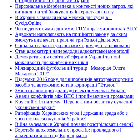
ортодонтичного здоров'я в Україні
Персональна кібербезпека в контексті нових загроз, які
виникли на тлі блокування інтернет-контенту
В Україні з'явилася нова мережа для сусідів –
Сусід.Online
Чи не депутатами єдиними: ГПУ карає чиновників АПУ
Адвокати наполягають на прийнятті закону, за яким
зможуть визначати правила гри їхньої діяльності
Соціальні гарантії українських громадян заблоковано
Стан адвокатури напередодні адвокатської монополії
Демократизація освітньої сфери в Україні та нові
можливості для конфесійних шкіл
Міжнародний футбольний турнір "Меморіал Олега
Макарова 2017"
Підсумки 2016 року для виробників автотранспортних
засобів та автокомпонентів корпорації "Еталон"
Зміна правил приєднань до електромереж в Україні
Аналіз конфліктів між ВПО і приймаючими громадами
Круглий стіл на тему "Перспективи розвитку сучасної
української науки"
Ратифікація Харківських угод і державна зрада або з
чого почалася окупація України?
Війна за землю: в Україні почали розстрілювати селян?
Боротьба двох земельних проектів: провладного і
альтернативного від Корнацького