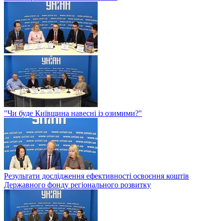
"Чи буде Київщина навесні із озимими?"
Результати дослідження ефективності освоєння коштів
Державного фонду регіонального розвитку