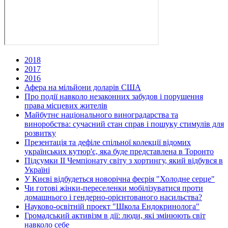
2018
2017
2016
Афера на мільйони доларів США
Про події навколо незаконних забудов і порушення
права місцевих жителів
Майбутнє національного виноградарства та
виноробства: сучасний стан справ і пошуку стимулів для
розвитку
Презентація та дефіле спільної колекції відомих
українських кутюр'є, яка буде представлена в Торонто
Підсумки ІІ Чемпіонату світу з хортингу, який відбувся в
Україні
У Києві відбудеться новорічна феєрія "Холодне серце"
Чи готові жінки-переселенки мобілізуватися проти
домашнього і гендерно-орієнтованого насильства?
Науково-освітній проект "Школа Ендокринолога"
Громадський активізм в дії: люди, які змінюють світ
навколо себе