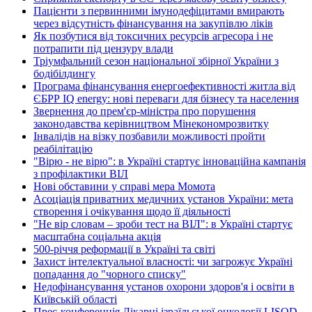
Пацієнти з первинними імунодефіцитами вмирають
через відсутність фінансування на закупівлю ліків
Як позбутися від токсичних ресурсів агресора і не
потрапити під цензуру влади
Тріумфальний сезон національної збірної України з
бодібілдингу
Програма фінансування енергоефективності житла від
ЄБРР IQ energy: нові переваги для бізнесу та населення
Звернення до прем'єр-міністра про порушення
законодавства керівництвом Мінекономрозвитку
Інвалідів на візку позбавили можливості пройти
реабілітацію
"Вірю - не вірю": в Україні стартує інноваційна кампанія
з профілактики ВІЛ
Нові обставини у справі мера Момота
Асоціація приватних медичних установ України: мета
створення і очікування щодо її діяльності
"Не вір словам – зроби тест на ВІЛ": в Україні стартує
масштабна соціальна акція
500-річчя реформації в Україні та світі
Захист інтелектуальної власності: чи загрожує Україні
попадання до "чорного списку"
Недофінансування установ охорони здоров'я і освіти в
Київській області
Прес-конференція Лікарні ізраїльської онкології LISOD