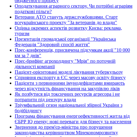
бюджетного процесу
Оподаткування аграрного сектору. Чи потрібні аграріям
податкові пільги?
Ветерани АТО стануть держслужбовцями. Старт
всеукраїнського проекту "За ветеранів до влади"
Оцінка окремих аспектів розвитку Києва: реклама,
туризм
Презентація громадської організації "Українська
Федерація "Здоровий спосіб життя"
Прес-конференція, присвячена підсумкам акції "10 000
км за 7 днів"
Прес-брифінг агрохолдингу "Мрія" по поточній
діяльності компанії
Пацієнт-орієнтовані моделі лікування туберкульозу
Сприяння експорту в ЄС через масову освіту бізнесу
Пацієнти з первинними імунодефіцитами вмирають
через відсутність фінансування на закупівлю ліків
Як позбутися від токсичних ресурсів агресора і не
потрапити під цензуру влади
Тріумфальний сезон національної збірної України з
бодібілдингу
Програма фінансування енергоефективності житла від
ЄБРР IQ energy: нові переваги для бізнесу та населення
Звернення до прем'єр-міністра про порушення
законодавства керівництвом Мінекономрозвитку