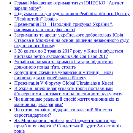
Герман Макаренко отримав титул ЮНЕСКО "Артист
заради миру"
Підсумки візиту представників Реабілітаційного Центру
"Левінштейн" Ізраїль
Презентація ГО " Народний трибунал України ",
напрямки та плани діяльності
Затримання та арешт українського добровольця Юрія
Старова в Мюнхені на основі рішення незаконного суду
окупованого Криму
З 28 квітня по 2 травня 2017 року у Києві відбудеться
виставка ретро-автомобілів Old Car Land 2017
Українські козаки та кримські татари: відносини
довжиною понад п'ять століть
Корупційні схеми на українській митниці – нові
виклики для європейського бізнесу
Презентація V Форуму Global Ukrainians в Києві
В Україні вперше запускають торги поставними
ф'ючерсними контрактами на пшеницю та кукурудзу
Чи відповідає реальний спосіб життя чиновників їх
майновим деклараціям?
Чи готові українці відкривати власний бізнес за
євростандартами?
Як Міноборони "розбазарив" бюджетні кошти для
придбання квартир? Солдатський аудит 2-х останніх
років