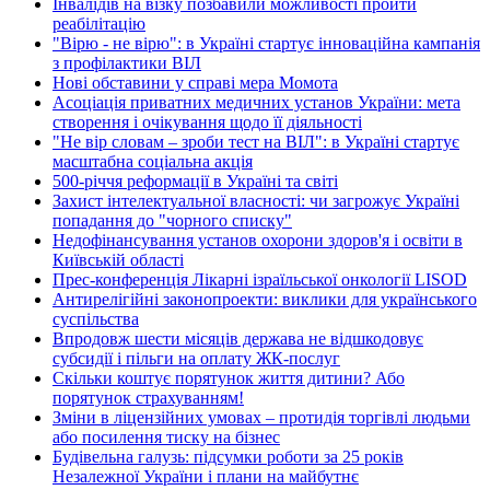
Інвалідів на візку позбавили можливості пройти
реабілітацію
"Вірю - не вірю": в Україні стартує інноваційна кампанія
з профілактики ВІЛ
Нові обставини у справі мера Момота
Асоціація приватних медичних установ України: мета
створення і очікування щодо її діяльності
"Не вір словам – зроби тест на ВІЛ": в Україні стартує
масштабна соціальна акція
500-річчя реформації в Україні та світі
Захист інтелектуальної власності: чи загрожує Україні
попадання до "чорного списку"
Недофінансування установ охорони здоров'я і освіти в
Київській області
Прес-конференція Лікарні ізраїльської онкології LISOD
Антирелігійні законопроекти: виклики для українського
суспільства
Впродовж шести місяців держава не відшкодовує
субсидії і пільги на оплату ЖК-послуг
Скільки коштує порятунок життя дитини? Або
порятунок страхуванням!
Зміни в ліцензійних умовах – протидія торгівлі людьми
або посилення тиску на бізнес
Будівельна галузь: підсумки роботи за 25 років
Незалежної України і плани на майбутнє