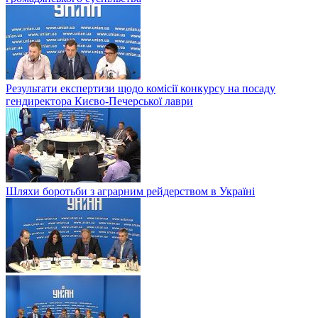
Результати експертизи щодо комісії конкурсу на посаду
гендиректора Києво-Печерської лаври
Шляхи боротьби з аграрним рейдерством в Українi