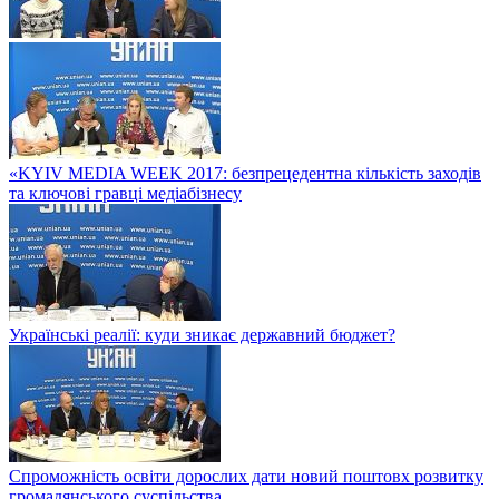
«KYIV MEDIA WEEK 2017: безпрецедентна кількість заходів
та ключові гравці медіабізнесу
Українські реалії: куди зникає державний бюджет?
Спроможність освіти дорослих дати новий поштовх розвитку
громадянського суспільства