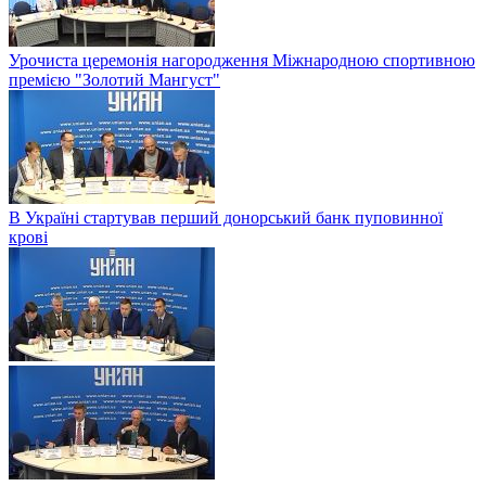
Урочиста церемонія нагородження Міжнародною спортивною
премією "Золотий Мангуст"
В Україні стартував перший донорський банк пуповинної
крові