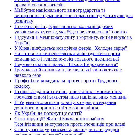
права місцевих жителів
Майбутнє національного виноградарства та
виноробства: сучасний стан справ і пошуку стимулів для
розвитку
Презентація та дефіле спільної колекції відомих
українських кутюр'є, яка буде представлена в Торонто
Підсумки ІІ Чемпіонату світу з хортингу, який відбувся в
Україні
У Києві відбудеться новорічна феєрія "Холодне серце"
Чи готові жінки-переселенки мобілізуватися проти
домашнього і гендерно-орієнтованого насильства?
Науково-освітній проект "Школа Ендокринолога"
Громадський активізм в дії: люди, які змінюють світ
навколо себе
Профспілки виходять на протест проти Трудового
кодексу
Перше засідання з питань, пов'язаних з множинним
громадянством і захистом прав національних меншин
В Україні оголосять про запуск сервісу з надання
допомоги в припиненні тютюнопаління
Як Україні не потонути у смітті?
Стоп корупції! Жителі Бахмацького району
Чернігівщини виступають проти злочинців при владі
Стан сучасної української адвокатури напередодні
введення адвокатської монополії