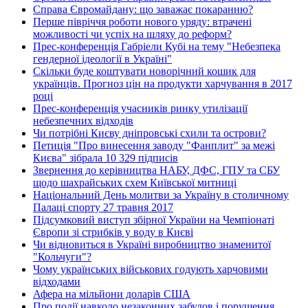
Справа Євромайдану: що заважає покаранню?
Перше півріччя роботи нового уряду: втрачені
можливості чи успіх на шляху до реформ?
Прес-конференція Габріели Кубі на тему "Небезпека
гендерної ідеології в Україні"
Скільки буде коштувати новорічний кошик для
українців. Прогноз цін на продукти харчування в 2017
році
Прес-конференція учасників ринку утилізації
небезпечних відходів
Чи потрібні Києву дніпровські схили та острови?
Петиція "Про винесення заводу "Фанплит" за межі
Києва" зібрала 10 329 підписів
Звернення до керівництва НАБУ, ДФС, ГПУ та СБУ
щодо шахрайських схем Київської митниці
Національний День молитви за Україну в столичному
Палаці спорту 27 травня 2017
Підсумковий виступ збірної України на Чемпіонаті
Європи зі стрибків у воду в Києві
Чи відновиться в Україні виробництво знаменитої
"Кольчуги"?
Чому українських військових годують харчовими
відходами
Афера на мільйони доларів США
Про події навколо незаконних забудов і порушення