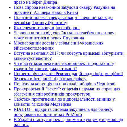
право на берег Дніпра
Нова спроба незаконної забудови скверу Радунка на
проспекті Алішера Навої в Києві
Пілотний проект з рекультивації – перший крок до
легалізації ринку бурштину
Як перемогти корупцію в обороні
Червона кнопка від українського телебачення знову
може опинитися в руках Януковича
Міжнародний досвід у звільненні українських
військовополонених
Вступна кампанія 2017: чи оберуть кримські абітурієнти
вільне суспільство?
Чи врятує комплексний законопроект щодо захисту
тварин України від жорстокості?
Презентація видання Рекомендацій щодо інформаційної
безпеки в Інтернеті під час конфлікту
Політична корупція на прикладі виборів в Чернігові
Прокурорський "рекет": епідемія надуманих справ для
збагачення співробітників прокуратури
Саботаж притягнення до відповідальності винних у
вбивстві Михайла Медведєва
RIALTO – відкрита система закупівель для бізнесу,
побудована на принципах ProZorro
В Україні стартує проект допомоги курцям у відмові від
паління