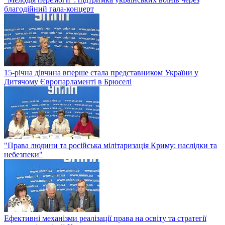
благодійний гала-концерт
15-річна дівчина вперше стала представником України у
Дитячому Європарламенті в Брюселі
"Права людини та російська мілітаризація Криму: наслідки та
небезпеки"
Ефективні механізми реалізації права на освіту та стратегії