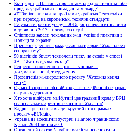
Екстрадиція Платона: провал міжнародної політики або
продаж українських громадян за мільярд?
#EUkraine: вигоди та проблеми української економіки
при переході на європейські технічні стандарти
Результати роботи уряду в 2016 році і перспектива його
відставки в 2017 – погляд експертів
Співпраця заради локальних змін: успішні практики з
Польщі та України
Прес-конференція громадської платформи "Україна без
сепаратизму"
50 відтінків бруду: технології тиску на суддів у справі
ЗАТ "Житомирські ласощі"
Репресії в політичній партії "Самопоміч":
документальне підтвердження
Презентація міжнародного проекту "Художня хвиля
світу"
Сучасні загрози в лісовій галузі та нездійснені реформи
на ринку деревини
Хто хоче відібрати майбутній центральний храм у ВРЦ
євангельських християн-баптистів України?
Кадрова революція влади: круглий стіл в рамках
проекту #EUkraine
Україна на всесвітній зустрічі з Папою Франциском:
Краків 26-31 липня 2016
Органічний сектор України: реалії та перспективи