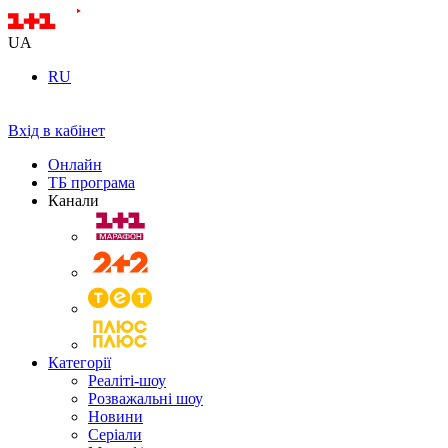
UA
RU
Вхід в кабінет
Онлайн
ТБ програма
Канали
Категорії
Реаліті-шоу
Розважальні шоу
Новини
Серіали