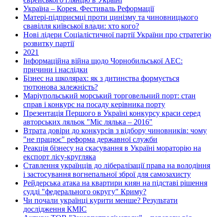
Україна – Корея. Фестиваль Реформації
Матері-підприємці проти цинізму та чиновницького
свавілля київської влади: хто кого?
Нові лідери Соціалістичної партії України про стратегію
розвитку партії
2021
Інформаційна війна щодо Чорнобильської АЕС:
причини і наслідки
Бізнес на школярах: як з дитинства формується
тютюнова залежність?
Маріупольський морський торговельний порт: стан
справ і конкурс на посаду керівника порту
Презентація Першого в Україні конкурсу краси серед
авторських ляльок "Міс лялька – 2016"
Втрата довіри до конкурсів з відбору чиновників: чому
"не працює" реформа державної служби
Реакція бізнесу на скасування в Україні мораторію на
експорт лісу-кругляка
Ставлення українців до лібералізації права на володіння
і застосування вогнепальної зброї для самозахисту
Рейдерська атака на квартири киян на підставі рішення
судді "федерального округу" Криму?
Чи почали українці курити менше? Результати
дослідження КМІС