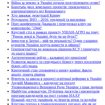
Війна за землю: в Україні почали розстрілювати селян?
Боротьба двох земельних проектів: провладного і
альтернативного від Корнацького
Хто заважає деокупації Криму
Результати ЗНО – 2016: тенденції та висновки
Прес-конференція Джамали і передпоказ кліпу на
композицію "1944"
Круглий стіл в рамках проекту УНІАН-АГРО на тему:
"Ринок землі в Україні: бути чи не бути?"
Інвестор в Затоці – міф чи реальність? Один з кращих
курортів України хочуть вивести в офшор?
Генпрокуратура не виконала рішення КСУ і примушує
до цього інших?
Антитютюнові рейди – кальянні під прицілом!
Розвиток малого та середнього бізнесу через посилення
бізнес-об'єднань
Критичний стан споживчого ринку країни: факти,
аналіз, пошук рішень
Вчитель та школа в процесі освітньої реформи в Україні
Андрій Мамалига – кандидат на посаду
Уповноваженого Верховної Ради України з прав людини
Майбутнє адвокатури. Публічна дискусія і презентація
програм кандидатів на пост голови НААУ
Вільний доступ українців до берегів річок та водойм
Кругова порука в правоохоронних органах або як не