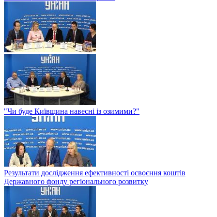
"Чи буде Київщина навесні із озимими?"
Результати дослідження ефективності освоєння коштів
Державного фонду регіонального розвитку