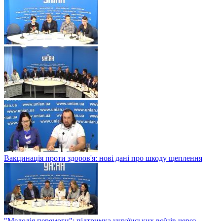
Вакцинація проти здоров'я: нові дані про шкоду щеплення
"Мелодія перемоги": підтримка українських воїнів через