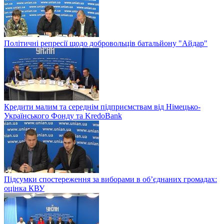
Політичні репресії щодо добровольців батальйону "Айдар"
Кредити малим та середнім підприємствам від Німецько-
Українського Фонду та KredoBank
Підсумки спостереження за виборами в об’єднаних громадах:
оцінка КВУ