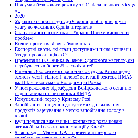
Підсумки безвізового режиму з ЄС після першого місяця
дії
2020
Українські сироти їдуть до Європи, щоб привернути
увагу до жахливих буднів інтернатів
Стан атомної енергетики в Україні. Шляхи вирішення
проблем
Кияни проти свавілля забудовників
Експортні квоти, які стали доступними після активації
Угоди про асоціацію з ЄС
Презентація ГО "Жінка & Закон": допомога матерям, які
перебувають в боротьбі за своїх дітей
Рішення Оболонського районного суду м. Києва щодо
захисту честі, гідності, ділової репутації ректора НМАУ
ім. П.І. Чайковського Володимира Рожка
У постраждалих від забудови Войцеховського останню
надію забирають чиновники КМДА
Комунальний терор у Кривому Розі
Запобігання знищенню допустимих до вживання
продуктів харчування з метою запобігання голоду в
країні
Куди поділися вже звичні і компактно розташовані
автомобільні газозаправні станції у Києві?
#Нашілюді – Made in UA – презентація першого
єврейського глянцю в Україні