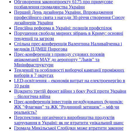
Обговорення законопроекту 6175 про примусове
позбавлення громадянства України
Перший День дизайнера України. Впровадження
професійного свята з нагоди 30-річчя створення Союзу
дизайнерів України
Пенсійна реформа в Україні: позиція профспілок
Порушення свободи мирних зібрань в Криму: основні
тенденції та загрози
Спільна прес-конференція Валентина Наливайченка і
медиків ПДМШ Пирогова
Прес-конференція з приводу судових позовів
авіакомпанії МАУ до аеропорту "Львів" та
Мінінфраструктури
Тенденції та особливості виборчої кампанії проміжних
виборів в 7 округах
LED-освітлення – економія витрат на електроенергію в
10 разів
Відкрито третій фронт війни з боку Росії проти України
– біологічна війна
Прес-конференція інвесторів недобудованих будинків:
ЖК "Флагман" та ЖК "Родинний затишок" – міф чи
реальність?
Перспективи органічного виробництва продуктів
харчування в Україні: як не втратити унікальний шанс
Громада Микільської Слобідки може втратити законне