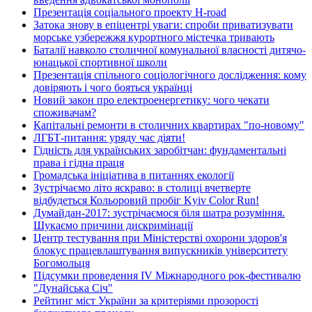
Презентація соціального проекту H-road
Затока знову в епіцентрі уваги: спроби приватизувати
морське узбережжя курортного містечка тривають
Баталії навколо столичної комунальної власності дитячо-
юнацької спортивної школи
Презентація спільного соціологічного дослідження: кому
довіряють і чого бояться українці
Новий закон про електроенергетику: чого чекати
споживачам?
Капітальні ремонти в столичних квартирах "по-новому"
ЛГБТ-питання: уряду час діяти!
Гідність для українських заробітчан: фундаментальні
права і гідна праця
Громадська ініціатива в питаннях екології
Зустрічаємо літо яскраво: в столиці вчетверте
відбудеться Кольоровий пробіг Kyiv Color Run!
Думайдан-2017: зустрічаємося біля шатра розуміння.
Шукаємо причини дискримінації
Центр тестування при Міністерстві охорони здоров'я
блокує працевлаштування випускників університету
Богомольця
Підсумки проведення IV Міжнародного рок-фестивалю
"Дунайська Січ"
Рейтинг міст України за критеріями прозорості