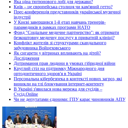
Яка ціна тютюнового лобі для держави?
Київ – це європейська столиця чи кам'яний гетто?
Прес-конференція представників української музичної
індустрії
У Києві завершився 1-й етап навчань тренерів-
парамедиків в рамках програми НАТО
Фонд "Соціальне медичне партнерство": як отримати
безкоштовну медичну послугу в приватній клініці?
Конфлікт жителів зі структурами скандального
забудовника Войцеховського
Як сигарети у вітринах впливають на дітей?
Дослідження
Дотримання прав людини в умовах гібридної війни
Круглий стіл на підтримку Міжнародного дня
ортодонтичного здоров'я в Україні
Персональна кібербезпека в контексті нових загроз, які
виникли на тлі блокування інтернет-контенту
В Україні з'явилася нова мережа для сусідів –
Сусід.Online
Чи не депутатами єдиними: ГПУ карає чиновників АПУ