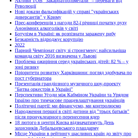
Активи ТОВ "Закарпатполіметали" – переваги від
Революції
Нові докази фальсифікацій у справі "українських
диверсантів" у Криму
Прес-конференція з нагоди 82-ї річниці початку руху
Анонімних алкоголіків у світі
Ботулізм в Україні: як розпізнати заражену рибу
Безкарність відроджує корупцію
2022
Парний Чемпіонат світу зі стронгмену: найсильніша
команда світу 2016 визначена у Львові
Проблема ожиріння серед українських дітей: 82 % – у
зоні ризику
Пріоритети розвитку Харківщини: погляд здобувача по
пост губернатора
Презентація грандіозного музичного шоу-проекту
"Битва оркестрів в Україні"
Перспективи Угоди між Кабміном України та Урядом
Ізраїлю про тимчасове працевлаштування українців
Політичні партії: ми фінансуємо, ми контролюємо
Народження першої в світі дитини від "трьох батьків"
після пронуклеарного перенесення ядер
18 лютого в центрі Києва відзначатимуть День
захисників Дебальцевського плацдарму
Місце України в рейтингу щасливих країн до звіту про