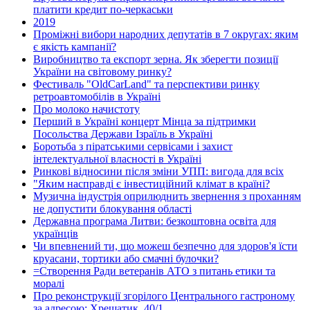
платити кредит по-черкаськи
2019
Проміжні вибори народних депутатів в 7 округах: яким
є якість кампанії?
Виробництво та експорт зерна. Як зберегти позиції
України на світовому ринку?
Фестиваль "OldCarLand" та перспективи ринку
ретроавтомобілів в Україні
Про молоко начистоту
Перший в Україні концерт Мінца за підтримки
Посольства Держави Ізраїль в Україні
Боротьба з піратськими сервісами і захист
інтелектуальної власності в Україні
Ринкові відносини після зміни УПП: вигода для всіх
"Яким насправді є інвестиційний клімат в країні?
Музична індустрія оприлюднить звернення з проханням
не допустити блокування області
Державна програма Литви: безкоштовна освіта для
українців
Чи впевнений ти, що можеш безпечно для здоров'я їсти
круасани, тортики або смачні булочки?
=Створення Ради ветеранів АТО з питань етики та
моралі
Про реконструкції згорілого Центрального гастроному
за адресою: Хрещатик, 40/1