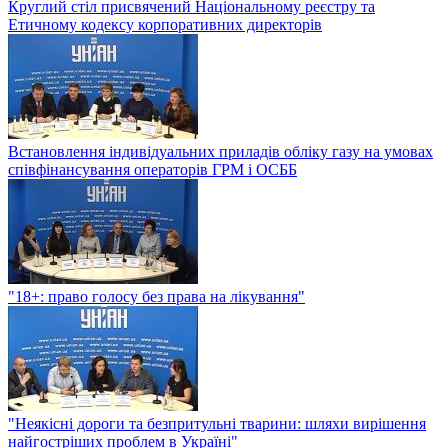
Круглий стіл присвячений Національному реєстру та
Етичному кодексу корпоративних директорів
Встановлення індивідуальних приладів обліку газу на умовах
співфінансування операторів ГРМ і ОСББ
"18+: право голосу без права на лікування"
"Неякісні дороги та безпритульні тварини: шляхи вирішення
найгостріших проблем в Україні"