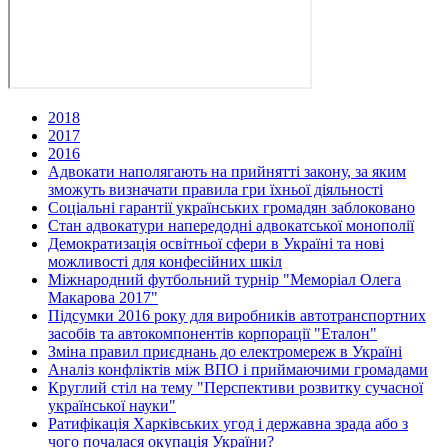
2018
2017
2016
Адвокати наполягають на прийнятті закону, за яким
зможуть визначати правила гри їхньої діяльності
Соціальні гарантії українських громадян заблоковано
Стан адвокатури напередодні адвокатської монополії
Демократизація освітньої сфери в Україні та нові
можливості для конфесійних шкіл
Міжнародний футбольний турнір "Меморіал Олега
Макарова 2017"
Підсумки 2016 року для виробників автотранспортних
засобів та автокомпонентів корпорації "Еталон"
Зміна правил приєднань до електромереж в Україні
Аналіз конфліктів між ВПО і приймаючими громадами
Круглий стіл на тему "Перспективи розвитку сучасної
української науки"
Ратифікація Харківських угод і державна зрада або з
чого почалася окупація України?