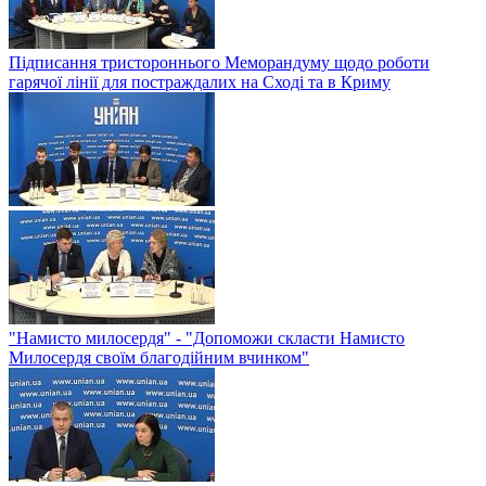
Підписання тристороннього Меморандуму щодо роботи
гарячої лінії для постраждалих на Сході та в Криму
"Намисто милосердя" - "Допоможи скласти Намисто
Милосердя своїм благодійним вчинком"