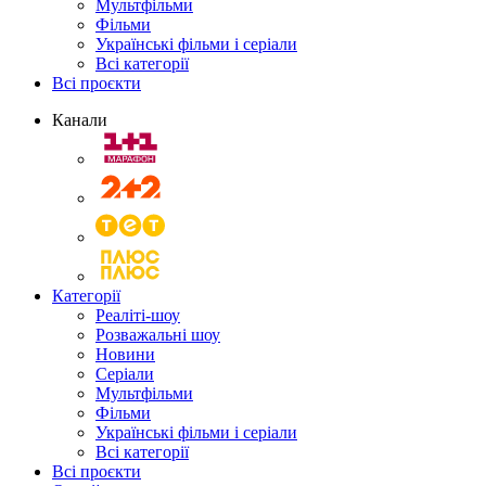
Мультфільми
Фільми
Українські фільми і серіали
Всі категорії
Всі проєкти
Канали
Категорії
Реаліті-шоу
Розважальні шоу
Новини
Серіали
Мультфільми
Фільми
Українські фільми і серіали
Всі категорії
Всі проєкти