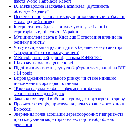
щастя World Happiness Report
ІХ Міжнародна Пасхальна асамблея "Духовність
об'єднує Україну"
Перемоги і поразки антикорупційної боротьби в Україні:
міжнародний погляд
Інтернет-провайдера звинувачують у зазіханні на
територіальну цілісність України
Муніципальна варта в Києві: як її створення вплине на
безпеку в місті?
Чому насправді отруїлися діти в бердянському санаторії
"Лазурний" і хто в цьому винен?
У Києві діють рейдери під знаком ЮНЕСКО
Шахраям немає місця в спорті
Підлітки вимагають усунути бар'єри в тестуванні на ВІЛ
з 14 років
Впровадження земельного ринку: чи стане нинішнє
подовження мораторію останнім
"Кіровоградські ковбої" – фермери зі зброєю
захищаються від рейдерів
Закарпаття: перші вибори в громадах під загрозою зриву
Прес-конференція, присвячена дням українського кіно в
Брюсселі
Звернення голів асоціацій деревообробних підприємств
про скасування мораторію на експорт необробленої
деревини