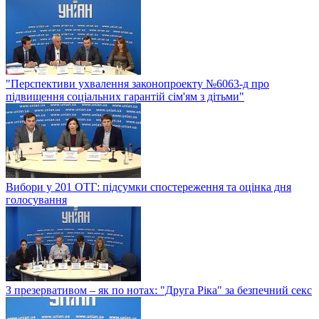
"Перспективи ухвалення законопроекту №6063-д про
підвищення соціальних гарантій сім'ям з дітьми"
Вибори у 201 ОТГ: підсумки спостереження та оцінка дня
голосування
З презервативом – як по нотах: "Друга Ріка" за безпечний секс