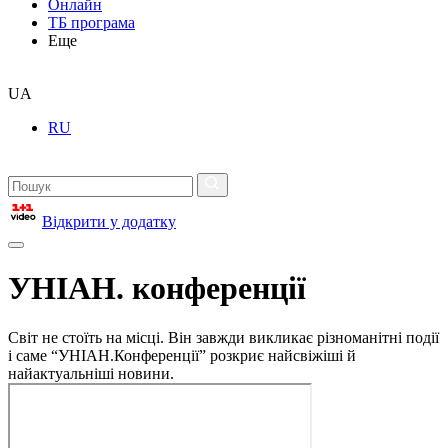
Онлайн
ТБ програма
Еще
UA
RU
Відкрити у додатку
УНІАН. конференції
Світ не стоїть на місці. Він завжди викликає різноманітні події
і саме “УНІАН.Конференції” розкриє найсвіжіші й
найактуальніші новини.