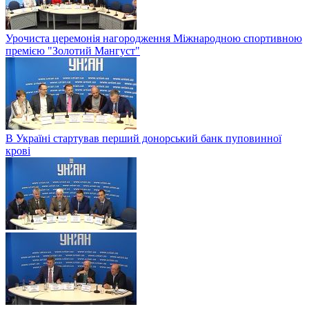
Урочиста церемонія нагородження Міжнародною спортивною
премією "Золотий Мангуст"
В Україні стартував перший донорський банк пуповинної
крові