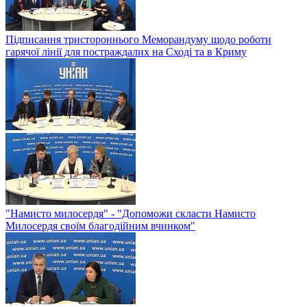
Підписання тристороннього Меморандуму щодо роботи
гарячої лінії для постраждалих на Сході та в Криму
"Намисто милосердя" - "Допоможи скласти Намисто
Милосердя своїм благодійним вчинком"