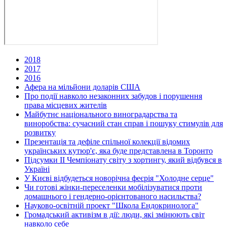
2018
2017
2016
Афера на мільйони доларів США
Про події навколо незаконних забудов і порушення
права місцевих жителів
Майбутнє національного виноградарства та
виноробства: сучасний стан справ і пошуку стимулів для
розвитку
Презентація та дефіле спільної колекції відомих
українських кутюр'є, яка буде представлена в Торонто
Підсумки ІІ Чемпіонату світу з хортингу, який відбувся в
Україні
У Києві відбудеться новорічна феєрія "Холодне серце"
Чи готові жінки-переселенки мобілізуватися проти
домашнього і гендерно-орієнтованого насильства?
Науково-освітній проект "Школа Ендокринолога"
Громадський активізм в дії: люди, які змінюють світ
навколо себе