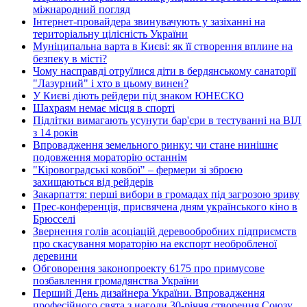
міжнародний погляд
Інтернет-провайдера звинувачують у зазіханні на
територіальну цілісність України
Муніципальна варта в Києві: як її створення вплине на
безпеку в місті?
Чому насправді отруїлися діти в бердянському санаторії
"Лазурний" і хто в цьому винен?
У Києві діють рейдери під знаком ЮНЕСКО
Шахраям немає місця в спорті
Підлітки вимагають усунути бар'єри в тестуванні на ВІЛ
з 14 років
Впровадження земельного ринку: чи стане нинішнє
подовження мораторію останнім
"Кіровоградські ковбої" – фермери зі зброєю
захищаються від рейдерів
Закарпаття: перші вибори в громадах під загрозою зриву
Прес-конференція, присвячена дням українського кіно в
Брюсселі
Звернення голів асоціацій деревообробних підприємств
про скасування мораторію на експорт необробленої
деревини
Обговорення законопроекту 6175 про примусове
позбавлення громадянства України
Перший День дизайнера України. Впровадження
професійного свята з нагоди 30-річчя створення Союзу