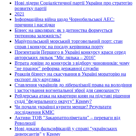
Нові лідери Соціалістичної партії України про стратегію
розвитку партії
2021
Інформаційна війна щодо Чорнобильської АЕС:
причини і наслідки
Бізнес на школярах: як з дитинства формується
тютюнова залежність?
Маріупольський морський торговельний порт: стан
справ і конкурс на посаду керівника порту
Презентація Першого в Україні конкурсу краси серед
авторських ляльок "Міс лялька – 2016"
Втрата довіри до конкурсів з відбору чиновників: чому
"не працює" реформа державної служби
Реакція бізнесу на скасування в Україні мораторію на
експорт лісу-кругляка
Ставлення українців до лібералізації права на володіння
і застосування вогнепальної зброї для самозахисту
Рейдерська атака на квартири киян на підставі рішення
судді "федерального округу" Криму?
Чи почали українці курити менше? Результати
дослідження КМІС
Активи ТОВ "Закарпатполіметали" – переваги від
Революції
Нові докази фальсифікацій у справі "українських
диверсантів" у Криму