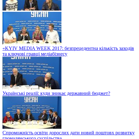
«KYIV MEDIA WEEK 2017: безпрецедентна кількість заходів
та ключові гравці медіабізнесу
Українські реалії: куди зникає державний бюджет?
Спроможність освіти дорослих дати новий поштовх розвитку
громадянського суспільства