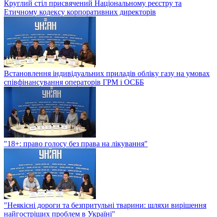
Круглий стіл присвячений Національному реєстру та
Етичному кодексу корпоративних директорів
Встановлення індивідуальних приладів обліку газу на умовах
співфінансування операторів ГРМ і ОСББ
"18+: право голосу без права на лікування"
"Неякісні дороги та безпритульні тварини: шляхи вирішення
найгостріших проблем в Україні"