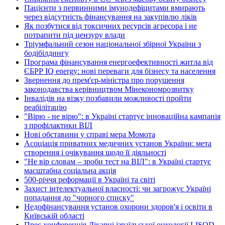
Пацієнти з первинними імунодефіцитами вмирають
через відсутність фінансування на закупівлю ліків
Як позбутися від токсичних ресурсів агресора і не
потрапити під цензуру влади
Тріумфальний сезон національної збірної України з
бодібілдингу
Програма фінансування енергоефективності житла від
ЄБРР IQ energy: нові переваги для бізнесу та населення
Звернення до прем'єр-міністра про порушення
законодавства керівництвом Мінекономрозвитку
Інвалідів на візку позбавили можливості пройти
реабілітацію
"Вірю - не вірю": в Україні стартує інноваційна кампанія
з профілактики ВІЛ
Нові обставини у справі мера Момота
Асоціація приватних медичних установ України: мета
створення і очікування щодо її діяльності
"Не вір словам – зроби тест на ВІЛ": в Україні стартує
масштабна соціальна акція
500-річчя реформації в Україні та світі
Захист інтелектуальної власності: чи загрожує Україні
попадання до "чорного списку"
Недофінансування установ охорони здоров'я і освіти в
Київській області
Прес-конференція Лікарні ізраїльської онкології LISOD