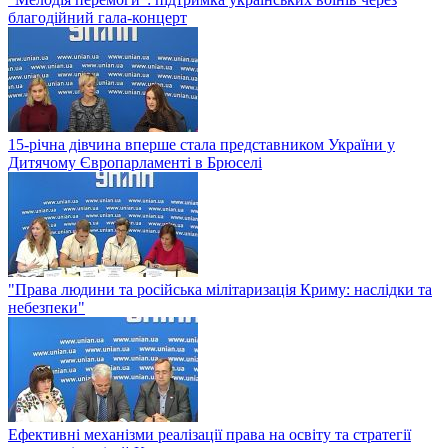
благодійний гала-концерт
15-річна дівчина вперше стала представником України у
Дитячому Європарламенті в Брюселі
"Права людини та російська мілітаризація Криму: наслідки та
небезпеки"
Ефективні механізми реалізації права на освіту та стратегії