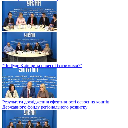
"Чи буде Київщина навесні із озимими?"
Результати дослідження ефективності освоєння коштів
Державного фонду регіонального розвитку