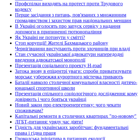
Профспілки виходять на протест проти Трудового
кодексу
Перше засідання з питань, пов'язаних з множинним
громадянством і захистом прав національних меншин
В Україні оголосять про запуск сервісу з надання
допомоги в припиненні тютюнопаління
Як Україні не потонути у смітті?
Стоп корупції! Жителі Бахмацького району
Чернігівщини виступають проти злочинців при владі
Стан сучасної української адвокатури напередодні
введення адвокатської монополії
Презентація соціального проекту H-road
Затока знову в епіцентрі уваги: спроби приватизувати
морське узбережжя курортного містечка тривають
Баталії навколо столичної комунальної власності дитячо-
юнацької спортивної школи
Презентація спільного соціологічного дослідження: кому
довіряють і чого бояться українці
Новий закон про електроенергетику: чого чекати
споживачам?
Капітальні ремонти в столичних квартирах "по-новому"
ЛГБТ-питання: уряду час діяти!
Гідність для українських заробітчан: фундаментальні
права і гідна праця
Громадська ініціатива в питаннях екології