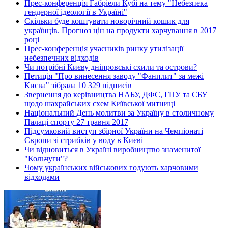
Прес-конференція Габріели Кубі на тему "Небезпека
гендерної ідеології в Україні"
Скільки буде коштувати новорічний кошик для
українців. Прогноз цін на продукти харчування в 2017
році
Прес-конференція учасників ринку утилізації
небезпечних відходів
Чи потрібні Києву дніпровські схили та острови?
Петиція "Про винесення заводу "Фанплит" за межі
Києва" зібрала 10 329 підписів
Звернення до керівництва НАБУ, ДФС, ГПУ та СБУ
щодо шахрайських схем Київської митниці
Національний День молитви за Україну в столичному
Палаці спорту 27 травня 2017
Підсумковий виступ збірної України на Чемпіонаті
Європи зі стрибків у воду в Києві
Чи відновиться в Україні виробництво знаменитої
"Кольчуги"?
Чому українських військових годують харчовими
відходами