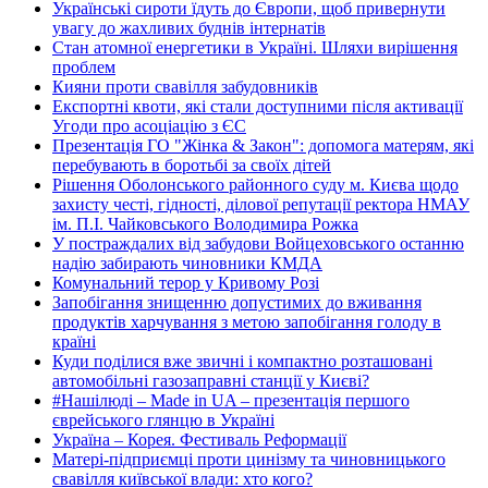
Українські сироти їдуть до Європи, щоб привернути
увагу до жахливих буднів інтернатів
Стан атомної енергетики в Україні. Шляхи вирішення
проблем
Кияни проти свавілля забудовників
Експортні квоти, які стали доступними після активації
Угоди про асоціацію з ЄС
Презентація ГО "Жінка & Закон": допомога матерям, які
перебувають в боротьбі за своїх дітей
Рішення Оболонського районного суду м. Києва щодо
захисту честі, гідності, ділової репутації ректора НМАУ
ім. П.І. Чайковського Володимира Рожка
У постраждалих від забудови Войцеховського останню
надію забирають чиновники КМДА
Комунальний терор у Кривому Розі
Запобігання знищенню допустимих до вживання
продуктів харчування з метою запобігання голоду в
країні
Куди поділися вже звичні і компактно розташовані
автомобільні газозаправні станції у Києві?
#Нашілюді – Made in UA – презентація першого
єврейського глянцю в Україні
Україна – Корея. Фестиваль Реформації
Матері-підприємці проти цинізму та чиновницького
свавілля київської влади: хто кого?