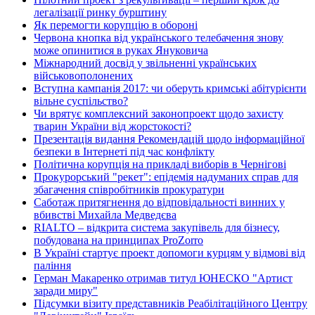
легалізації ринку бурштину
Як перемогти корупцію в обороні
Червона кнопка від українського телебачення знову
може опинитися в руках Януковича
Міжнародний досвід у звільненні українських
військовополонених
Вступна кампанія 2017: чи оберуть кримські абітурієнти
вільне суспільство?
Чи врятує комплексний законопроект щодо захисту
тварин України від жорстокості?
Презентація видання Рекомендацій щодо інформаційної
безпеки в Інтернеті під час конфлікту
Політична корупція на прикладі виборів в Чернігові
Прокурорський "рекет": епідемія надуманих справ для
збагачення співробітників прокуратури
Саботаж притягнення до відповідальності винних у
вбивстві Михайла Медведєва
RIALTO – відкрита система закупівель для бізнесу,
побудована на принципах ProZorro
В Україні стартує проект допомоги курцям у відмові від
паління
Герман Макаренко отримав титул ЮНЕСКО "Артист
заради миру"
Підсумки візиту представників Реабілітаційного Центру