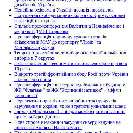
дизайнерів України
Пенсійна реформа в Україні: позиція профспілок
Порушення свободи мирних зібрань в Криму: основні
тенденції та загрози
Спільна прес-конференція Валентина Наливайченка і
медиків ПДМШ Пирогова
Прес-конференція з приводу судових позовів
авіакомпанії МАУ до аеропорту "Львів" та
Мінінфраструктури
Тенденції та особливості виборчої кампанії проміжних
виборів в 7 округах
LED-освітлення – економія витрат на електроенергію в
10 разів
Відкрито третій фронт війни з боку Росії проти України
– біологічна війна
Прес-конференція інвесторів недобудованих будинків:
ЖК "Флагман" та ЖК "Родинний затишок" – міф чи
реальність?
Перспективи органічного виробництва продуктів
харчування в Україні: як не втратити унікальний шанс
Громада Микільської Слобідки може втратити законне
право на берег Дніпра
Нова спроба незаконної забудови скверу Радунка на
проспекті Алішера Навої в Києві
Пілотний проект з рекультивації – перший крок до