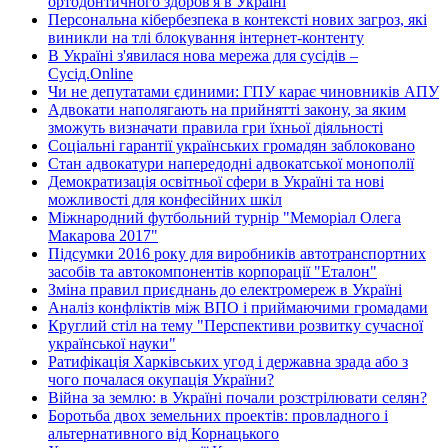
ортодонтичного здоров'я в Україні
Персональна кібербезпека в контексті нових загроз, які
виникли на тлі блокування інтернет-контенту
В Україні з'явилася нова мережа для сусідів –
Сусід.Online
Чи не депутатами єдиними: ГПУ карає чиновників АПУ
Адвокати наполягають на прийнятті закону, за яким
зможуть визначати правила гри їхньої діяльності
Соціальні гарантії українських громадян заблоковано
Стан адвокатури напередодні адвокатської монополії
Демократизація освітньої сфери в Україні та нові
можливості для конфесійних шкіл
Міжнародний футбольний турнір "Меморіал Олега
Макарова 2017"
Підсумки 2016 року для виробників автотранспортних
засобів та автокомпонентів корпорації "Еталон"
Зміна правил приєднань до електромереж в Україні
Аналіз конфліктів між ВПО і приймаючими громадами
Круглий стіл на тему "Перспективи розвитку сучасної
української науки"
Ратифікація Харківських угод і державна зрада або з
чого почалася окупація України?
Війна за землю: в Україні почали розстрілювати селян?
Боротьба двох земельних проектів: провладного і
альтернативного від Корнацького