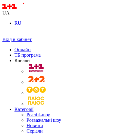
UA
RU
Вхід в кабінет
Онлайн
ТБ програма
Канали
Категорії
Реаліті-шоу
Розважальні шоу
Новини
Серіали