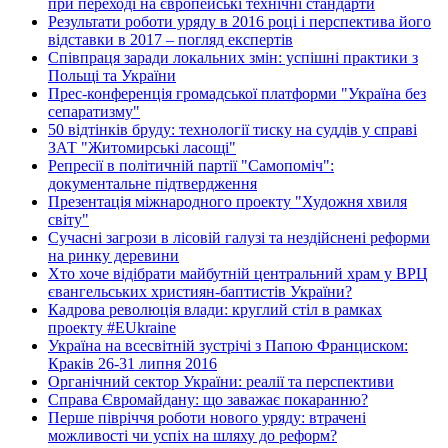
при переході на європейські технічні стандарти
Результати роботи уряду в 2016 році і перспектива його
відставки в 2017 – погляд експертів
Співпраця заради локальних змін: успішні практики з
Польщі та України
Прес-конференція громадської платформи "Україна без
сепаратизму"
50 відтінків бруду: технології тиску на суддів у справі
ЗАТ "Житомирські ласощі"
Репресії в політичній партії "Самопоміч":
документальне підтвердження
Презентація міжнародного проекту "Художня хвиля
світу"
Сучасні загрози в лісовій галузі та нездійснені реформи
на ринку деревини
Хто хоче відібрати майбутній центральний храм у ВРЦ
євангельських християн-баптистів України?
Кадрова революція влади: круглий стіл в рамках
проекту #EUkraine
Україна на всесвітній зустрічі з Папою Франциском:
Краків 26-31 липня 2016
Органічний сектор України: реалії та перспективи
Справа Євромайдану: що заважає покаранню?
Перше півріччя роботи нового уряду: втрачені
можливості чи успіх на шляху до реформ?