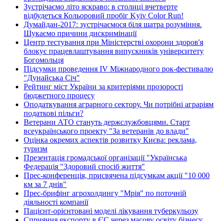
Зустрічаємо літо яскраво: в столиці вчетверте
відбудеться Кольоровий пробіг Kyiv Color Run!
Думайдан-2017: зустрічаємося біля шатра розуміння.
Шукаємо причини дискримінації
Центр тестування при Міністерстві охорони здоров'я
блокує працевлаштування випускників університету
Богомольця
Підсумки проведення IV Міжнародного рок-фестивалю
"Дунайська Січ"
Рейтинг міст України за критеріями прозорості
бюджетного процесу
Оподаткування аграрного сектору. Чи потрібні аграріям
податкові пільги?
Ветерани АТО стануть держслужбовцями. Старт
всеукраїнського проекту "За ветеранів до влади"
Оцінка окремих аспектів розвитку Києва: реклама,
туризм
Презентація громадської організації "Українська
Федерація "Здоровий спосіб життя"
Прес-конференція, присвячена підсумкам акції "10 000
км за 7 днів"
Прес-брифінг агрохолдингу "Мрія" по поточній
діяльності компанії
Пацієнт-орієнтовані моделі лікування туберкульозу
Сприяння експорту в ЄС через масову освіту бізнесу