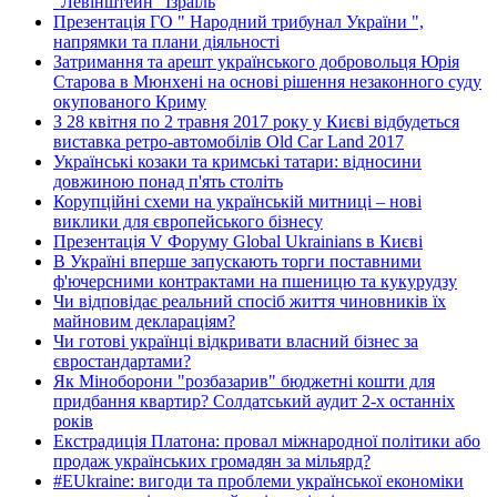
"Левінштейн" Ізраїль
Презентація ГО " Народний трибунал України ",
напрямки та плани діяльності
Затримання та арешт українського добровольця Юрія
Старова в Мюнхені на основі рішення незаконного суду
окупованого Криму
З 28 квітня по 2 травня 2017 року у Києві відбудеться
виставка ретро-автомобілів Old Car Land 2017
Українські козаки та кримські татари: відносини
довжиною понад п'ять століть
Корупційні схеми на українській митниці – нові
виклики для європейського бізнесу
Презентація V Форуму Global Ukrainians в Києві
В Україні вперше запускають торги поставними
ф'ючерсними контрактами на пшеницю та кукурудзу
Чи відповідає реальний спосіб життя чиновників їх
майновим деклараціям?
Чи готові українці відкривати власний бізнес за
євростандартами?
Як Міноборони "розбазарив" бюджетні кошти для
придбання квартир? Солдатський аудит 2-х останніх
років
Екстрадиція Платона: провал міжнародної політики або
продаж українських громадян за мільярд?
#EUkraine: вигоди та проблеми української економіки