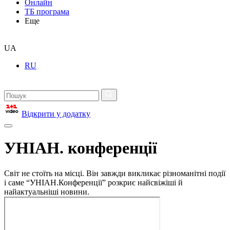
Онлайн
ТБ програма
Еще
UA
RU
Відкрити у додатку
УНІАН. конференції
Світ не стоїть на місці. Він завжди викликає різноманітні події
і саме “УНІАН.Конференції” розкриє найсвіжіші й
найактуальніші новини.