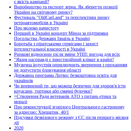
є якість кампанії?
Виробництво та експорт зерна. Як зберегти позиції
України на світовому ринку?
Фестиваль "OldCarLand" та перспективи ринку
ретроавтомобілів в Україні
Про молоко начистоту
Перший в Україні концерт Мінца за підтримки
Посольства Держави Ізраїль в Україні
Боротьба з піратськими сервісами і захист
інтелектуальної власності в Україні
Ринкові відносини після зміни УПП: вигода для всіх
"Яким насправді є інвестиційний клімат в країні?
Музична індустрія оприлюднить звернення з проханням
не допустити блокування області
Державна програма Литви: безкоштовна освіта для
українців
Чи впевнений ти, що можеш безпечно для здоров'я їсти
круасани, тортики або смачні булочки?
=Створення Ради ветеранів АТО з питань етики та
моралі
Про реконструкції згорілого Центрального гастроному
за адресою: Хрещатик, 40/1
Підсумки безвізового режиму з ЄС після першого місяця
дії
2020