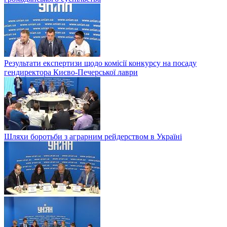
Результати експертизи щодо комісії конкурсу на посаду
гендиректора Києво-Печерської лаври
Шляхи боротьби з аграрним рейдерством в Українi