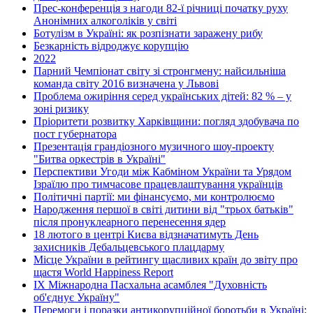
Прес-конференція з нагоди 82-ї річниці початку руху
Анонімних алкоголіків у світі
Ботулізм в Україні: як розпізнати заражену рибу
Безкарність відроджує корупцію
2022
Парний Чемпіонат світу зі стронгмену: найсильніша
команда світу 2016 визначена у Львові
Проблема ожиріння серед українських дітей: 82 % – у
зоні ризику
Пріоритети розвитку Харківщини: погляд здобувача по
пост губернатора
Презентація грандіозного музичного шоу-проекту
"Битва оркестрів в Україні"
Перспективи Угоди між Кабміном України та Урядом
Ізраїлю про тимчасове працевлаштування українців
Політичні партії: ми фінансуємо, ми контролюємо
Народження першої в світі дитини від "трьох батьків"
після пронуклеарного перенесення ядер
18 лютого в центрі Києва відзначатимуть День
захисників Дебальцевського плацдарму
Місце України в рейтингу щасливих країн до звіту про
щастя World Happiness Report
ІХ Міжнародна Пасхальна асамблея "Духовність
об'єднує Україну"
Перемоги і поразки антикорупційної боротьби в Україні: