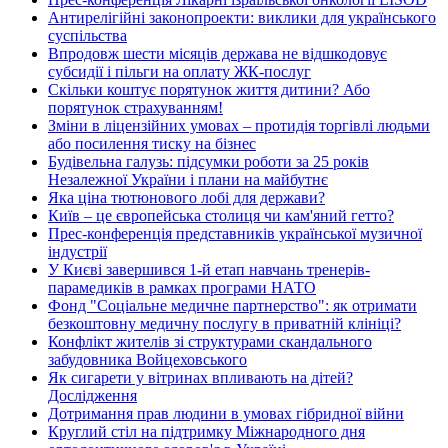
Антирелігійні законопроекти: виклики для українського
суспільства
Впродовж шести місяців держава не відшкодовує
субсидії і пільги на оплату ЖК-послуг
Скільки коштує порятунок життя дитини? Або
порятунок страхуванням!
Зміни в ліцензійних умовах – протидія торгівлі людьми
або посилення тиску на бізнес
Будівельна галузь: підсумки роботи за 25 років
Незалежної України і плани на майбутнє
Яка ціна тютюнового лобі для держави?
Київ – це європейська столиця чи кам'яний гетто?
Прес-конференція представників української музичної
індустрії
У Києві завершився 1-й етап навчань тренерів-
парамедиків в рамках програми НАТО
Фонд "Соціальне медичне партнерство": як отримати
безкоштовну медичну послугу в приватній клініці?
Конфлікт жителів зі структурами скандального
забудовника Войцеховського
Як сигарети у вітринах впливають на дітей?
Дослідження
Дотримання прав людини в умовах гібридної війни
Круглий стіл на підтримку Міжнародного дня