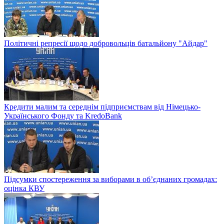
Політичні репресії щодо добровольців батальйону "Айдар"
Кредити малим та середнім підприємствам від Німецько-
Українського Фонду та KredoBank
Підсумки спостереження за виборами в об’єднаних громадах:
оцінка КВУ