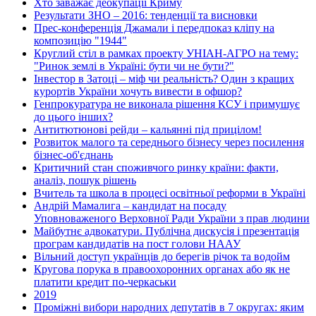
Хто заважає деокупації Криму
Результати ЗНО – 2016: тенденції та висновки
Прес-конференція Джамали і передпоказ кліпу на
композицію "1944"
Круглий стіл в рамках проекту УНІАН-АГРО на тему:
"Ринок землі в Україні: бути чи не бути?"
Інвестор в Затоці – міф чи реальність? Один з кращих
курортів України хочуть вивести в офшор?
Генпрокуратура не виконала рішення КСУ і примушує
до цього інших?
Антитютюнові рейди – кальянні під прицілом!
Розвиток малого та середнього бізнесу через посилення
бізнес-об'єднань
Критичний стан споживчого ринку країни: факти,
аналіз, пошук рішень
Вчитель та школа в процесі освітньої реформи в Україні
Андрій Мамалига – кандидат на посаду
Уповноваженого Верховної Ради України з прав людини
Майбутнє адвокатури. Публічна дискусія і презентація
програм кандидатів на пост голови НААУ
Вільний доступ українців до берегів річок та водойм
Кругова порука в правоохоронних органах або як не
платити кредит по-черкаськи
2019
Проміжні вибори народних депутатів в 7 округах: яким