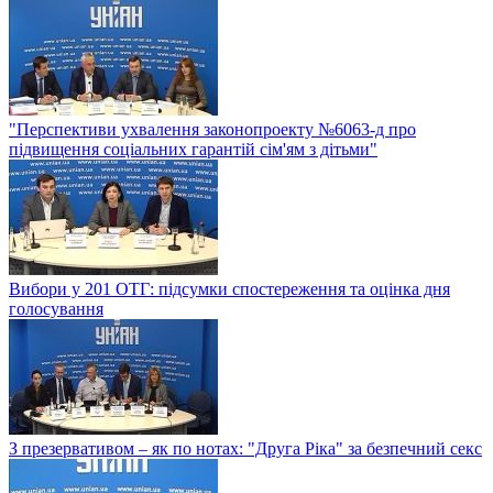
"Перспективи ухвалення законопроекту №6063-д про
підвищення соціальних гарантій сім'ям з дітьми"
Вибори у 201 ОТГ: підсумки спостереження та оцінка дня
голосування
З презервативом – як по нотах: "Друга Ріка" за безпечний секс