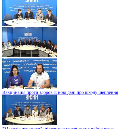
Вакцинація проти здоров'я: нові дані про шкоду щеплення
"Мелодія перемоги": підтримка українських воїнів через