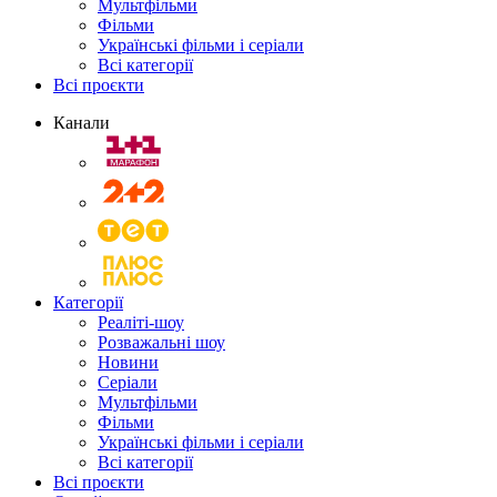
Мультфільми
Фільми
Українські фільми і серіали
Всі категорії
Всі проєкти
Канали
Категорії
Реаліті-шоу
Розважальні шоу
Новини
Серіали
Мультфільми
Фільми
Українські фільми і серіали
Всі категорії
Всі проєкти