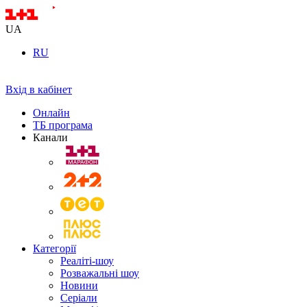
UA
RU
Вхід в кабінет
Онлайн
ТБ програма
Канали
Категорії
Реаліті-шоу
Розважальні шоу
Новини
Серіали