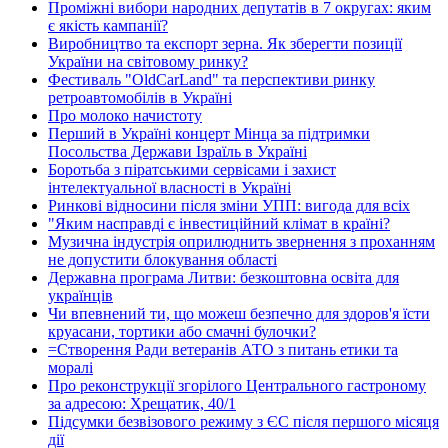
Проміжні вибори народних депутатів в 7 округах: яким
є якість кампанії?
Виробництво та експорт зерна. Як зберегти позиції
України на світовому ринку?
Фестиваль "OldCarLand" та перспективи ринку
ретроавтомобілів в Україні
Про молоко начистоту
Перший в Україні концерт Мінца за підтримки
Посольства Держави Ізраїль в Україні
Боротьба з піратськими сервісами і захист
інтелектуальної власності в Україні
Ринкові відносини після зміни УПП: вигода для всіх
"Яким насправді є інвестиційний клімат в країні?
Музична індустрія оприлюднить звернення з проханням
не допустити блокування області
Державна програма Литви: безкоштовна освіта для
українців
Чи впевнений ти, що можеш безпечно для здоров'я їсти
круасани, тортики або смачні булочки?
=Створення Ради ветеранів АТО з питань етики та
моралі
Про реконструкції згорілого Центрального гастроному
за адресою: Хрещатик, 40/1
Підсумки безвізового режиму з ЄС після першого місяця
дії