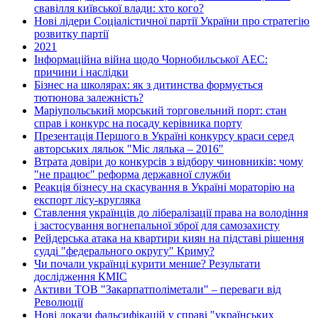
свавілля київської влади: хто кого?
Нові лідери Соціалістичної партії України про стратегію
розвитку партії
2021
Інформаційна війна щодо Чорнобильської АЕС:
причини і наслідки
Бізнес на школярах: як з дитинства формується
тютюнова залежність?
Маріупольський морський торговельний порт: стан
справ і конкурс на посаду керівника порту
Презентація Першого в Україні конкурсу краси серед
авторських ляльок "Міс лялька – 2016"
Втрата довіри до конкурсів з відбору чиновників: чому
"не працює" реформа державної служби
Реакція бізнесу на скасування в Україні мораторію на
експорт лісу-кругляка
Ставлення українців до лібералізації права на володіння
і застосування вогнепальної зброї для самозахисту
Рейдерська атака на квартири киян на підставі рішення
судді "федерального округу" Криму?
Чи почали українці курити менше? Результати
дослідження КМІС
Активи ТОВ "Закарпатполіметали" – переваги від
Революції
Нові докази фальсифікацій у справі "українських