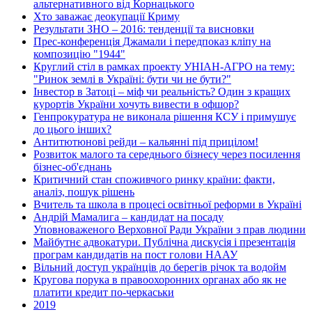
альтернативного від Корнацького
Хто заважає деокупації Криму
Результати ЗНО – 2016: тенденції та висновки
Прес-конференція Джамали і передпоказ кліпу на
композицію "1944"
Круглий стіл в рамках проекту УНІАН-АГРО на тему:
"Ринок землі в Україні: бути чи не бути?"
Інвестор в Затоці – міф чи реальність? Один з кращих
курортів України хочуть вивести в офшор?
Генпрокуратура не виконала рішення КСУ і примушує
до цього інших?
Антитютюнові рейди – кальянні під прицілом!
Розвиток малого та середнього бізнесу через посилення
бізнес-об'єднань
Критичний стан споживчого ринку країни: факти,
аналіз, пошук рішень
Вчитель та школа в процесі освітньої реформи в Україні
Андрій Мамалига – кандидат на посаду
Уповноваженого Верховної Ради України з прав людини
Майбутнє адвокатури. Публічна дискусія і презентація
програм кандидатів на пост голови НААУ
Вільний доступ українців до берегів річок та водойм
Кругова порука в правоохоронних органах або як не
платити кредит по-черкаськи
2019