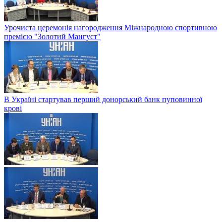
Урочиста церемонія нагородження Міжнародною спортивною
премією "Золотий Мангуст"
В Україні стартував перший донорський банк пуповинної
крові