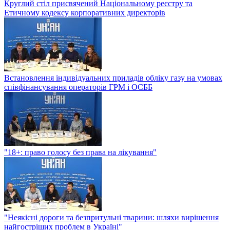
Круглий стіл присвячений Національному реєстру та
Етичному кодексу корпоративних директорів
Встановлення індивідуальних приладів обліку газу на умовах
співфінансування операторів ГРМ і ОСББ
"18+: право голосу без права на лікування"
"Неякісні дороги та безпритульні тварини: шляхи вирішення
найгостріших проблем в Україні"