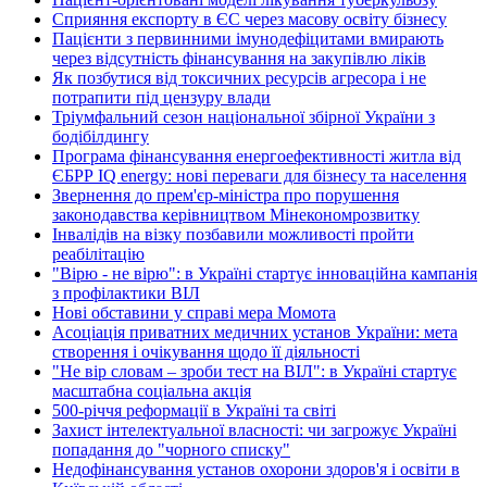
Сприяння експорту в ЄС через масову освіту бізнесу
Пацієнти з первинними імунодефіцитами вмирають
через відсутність фінансування на закупівлю ліків
Як позбутися від токсичних ресурсів агресора і не
потрапити під цензуру влади
Тріумфальний сезон національної збірної України з
бодібілдингу
Програма фінансування енергоефективності житла від
ЄБРР IQ energy: нові переваги для бізнесу та населення
Звернення до прем'єр-міністра про порушення
законодавства керівництвом Мінекономрозвитку
Інвалідів на візку позбавили можливості пройти
реабілітацію
"Вірю - не вірю": в Україні стартує інноваційна кампанія
з профілактики ВІЛ
Нові обставини у справі мера Момота
Асоціація приватних медичних установ України: мета
створення і очікування щодо її діяльності
"Не вір словам – зроби тест на ВІЛ": в Україні стартує
масштабна соціальна акція
500-річчя реформації в Україні та світі
Захист інтелектуальної власності: чи загрожує Україні
попадання до "чорного списку"
Недофінансування установ охорони здоров'я і освіти в