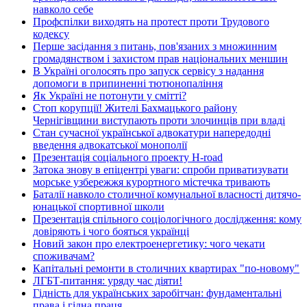
навколо себе
Профспілки виходять на протест проти Трудового
кодексу
Перше засідання з питань, пов'язаних з множинним
громадянством і захистом прав національних меншин
В Україні оголосять про запуск сервісу з надання
допомоги в припиненні тютюнопаління
Як Україні не потонути у смітті?
Стоп корупції! Жителі Бахмацького району
Чернігівщини виступають проти злочинців при владі
Стан сучасної української адвокатури напередодні
введення адвокатської монополії
Презентація соціального проекту H-road
Затока знову в епіцентрі уваги: спроби приватизувати
морське узбережжя курортного містечка тривають
Баталії навколо столичної комунальної власності дитячо-
юнацької спортивної школи
Презентація спільного соціологічного дослідження: кому
довіряють і чого бояться українці
Новий закон про електроенергетику: чого чекати
споживачам?
Капітальні ремонти в столичних квартирах "по-новому"
ЛГБТ-питання: уряду час діяти!
Гідність для українських заробітчан: фундаментальні
права і гідна праця