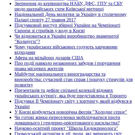
Звернення до керівництва НАБУ, ДФС, ГПУ та СБУ
щодо шахрайських схем Київської митниці
Національний День молитви за Україну в столичному
Палаці спорту 27 травня 2017
Підсумковий виступ збірної України на Чемпіонаті
Європи зі стрибків у воду в Києві
Чи відновиться в Україні виробництво знаменитої
"Кольчуги"?
Чому українських військових годують харчовими
відходами
Афера на мільйони доларів США
Про події навколо незаконних забудов і порушення
права місцевих жителів
Майбутнє національного виноградарства та
виноробства: сучасний стан справ і пошуку стимулів для
розвитку
Презентація та дефіле спільної колекції відомих
українських кутюр'є, яка буде представлена в Торонто
Підсумки ІІ Чемпіонату світу з хортингу, який відбувся в
Україні
У Києві відбудеться новорічна феєрія "Холодне серце"
Чи готові жінки-переселенки мобілізуватися проти
домашнього і гендерно-орієнтованого насильства?
Науково-освітній проект "Школа Ендокринолога"
Громадський активізм в дії: люди, які змінюють світ