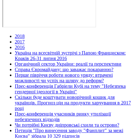
2018
2017
2016
Україна на всесвітній зустрічі з Папою Франциском:
Краків 26-31 липня 2016
Органічний сектор України: реалії та перспективи
Справа Євромайдану: що заважає покаранню?
Перше півріччя роботи нового уряду: втрачені
можливості чи успіх на шляху до реформ?
Прес-конференція Габріели Кубі на тему "Небезпека
гендерної ідеології в Україні"
Скільки буде коштувати новорічний кошик для
українців. Прогноз цін на продукти харчування в 2017
році
Прес-конференція учасників ринку утилізації
небезпечних відходів
Чи потрібні Києву дніпровські схили та острови?
Петиція "Про винесення заводу "Фанплит" за межі
Києва" зібрала 10 329 підписів