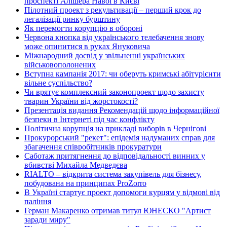
проспекті Алішера Навої в Києві
Пілотний проект з рекультивації – перший крок до
легалізації ринку бурштину
Як перемогти корупцію в обороні
Червона кнопка від українського телебачення знову
може опинитися в руках Януковича
Міжнародний досвід у звільненні українських
військовополонених
Вступна кампанія 2017: чи оберуть кримські абітурієнти
вільне суспільство?
Чи врятує комплексний законопроект щодо захисту
тварин України від жорстокості?
Презентація видання Рекомендацій щодо інформаційної
безпеки в Інтернеті під час конфлікту
Політична корупція на прикладі виборів в Чернігові
Прокурорський "рекет": епідемія надуманих справ для
збагачення співробітників прокуратури
Саботаж притягнення до відповідальності винних у
вбивстві Михайла Медведєва
RIALTO – відкрита система закупівель для бізнесу,
побудована на принципах ProZorro
В Україні стартує проект допомоги курцям у відмові від
паління
Герман Макаренко отримав титул ЮНЕСКО "Артист
заради миру"