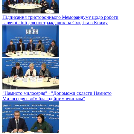
Підписання тристороннього Меморандуму щодо роботи
гарячої лінії для постраждалих на Сході та в Криму
"Намисто милосердя" - "Допоможи скласти Намисто
Милосердя своїм благодійним вчинком"