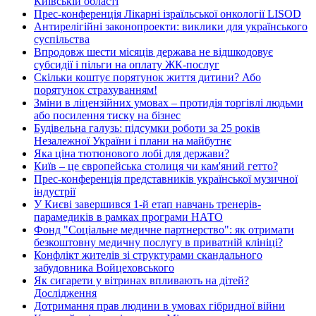
Київській області
Прес-конференція Лікарні ізраїльської онкології LISOD
Антирелігійні законопроекти: виклики для українського
суспільства
Впродовж шести місяців держава не відшкодовує
субсидії і пільги на оплату ЖК-послуг
Скільки коштує порятунок життя дитини? Або
порятунок страхуванням!
Зміни в ліцензійних умовах – протидія торгівлі людьми
або посилення тиску на бізнес
Будівельна галузь: підсумки роботи за 25 років
Незалежної України і плани на майбутнє
Яка ціна тютюнового лобі для держави?
Київ – це європейська столиця чи кам'яний гетто?
Прес-конференція представників української музичної
індустрії
У Києві завершився 1-й етап навчань тренерів-
парамедиків в рамках програми НАТО
Фонд "Соціальне медичне партнерство": як отримати
безкоштовну медичну послугу в приватній клініці?
Конфлікт жителів зі структурами скандального
забудовника Войцеховського
Як сигарети у вітринах впливають на дітей?
Дослідження
Дотримання прав людини в умовах гібридної війни