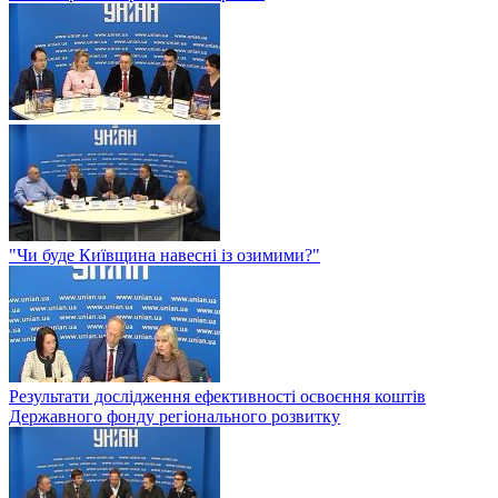
"Чи буде Київщина навесні із озимими?"
Результати дослідження ефективності освоєння коштів
Державного фонду регіонального розвитку