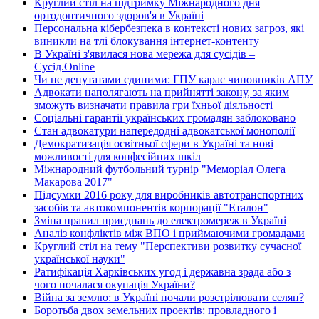
Круглий стіл на підтримку Міжнародного дня
ортодонтичного здоров'я в Україні
Персональна кібербезпека в контексті нових загроз, які
виникли на тлі блокування інтернет-контенту
В Україні з'явилася нова мережа для сусідів –
Сусід.Online
Чи не депутатами єдиними: ГПУ карає чиновників АПУ
Адвокати наполягають на прийнятті закону, за яким
зможуть визначати правила гри їхньої діяльності
Соціальні гарантії українських громадян заблоковано
Стан адвокатури напередодні адвокатської монополії
Демократизація освітньої сфери в Україні та нові
можливості для конфесійних шкіл
Міжнародний футбольний турнір "Меморіал Олега
Макарова 2017"
Підсумки 2016 року для виробників автотранспортних
засобів та автокомпонентів корпорації "Еталон"
Зміна правил приєднань до електромереж в Україні
Аналіз конфліктів між ВПО і приймаючими громадами
Круглий стіл на тему "Перспективи розвитку сучасної
української науки"
Ратифікація Харківських угод і державна зрада або з
чого почалася окупація України?
Війна за землю: в Україні почали розстрілювати селян?
Боротьба двох земельних проектів: провладного і