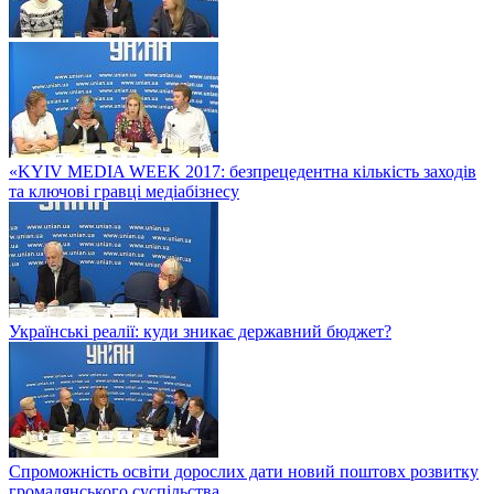
«KYIV MEDIA WEEK 2017: безпрецедентна кількість заходів
та ключові гравці медіабізнесу
Українські реалії: куди зникає державний бюджет?
Спроможність освіти дорослих дати новий поштовх розвитку
громадянського суспільства