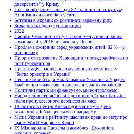
диверсантів" у Криму
Прес-конференція з нагоди 82-ї річниці початку руху
Анонімних алкоголіків у світі
Ботулізм в Україні: як розпізнати заражену рибу
Безкарність відроджує корупцію
2022
Парний Чемпіонат світу зі стронгмену: найсильніша
команда світу 2016 визначена у Львові
Проблема ожиріння серед українських дітей: 82 % – у
зоні ризику
Пріоритети розвитку Харківщини: погляд здобувача по
пост губернатора
Презентація грандіозного музичного шоу-проекту
"Битва оркестрів в Україні"
Перспективи Угоди між Кабміном України та Урядом
Ізраїлю про тимчасове працевлаштування українців
Політичні партії: ми фінансуємо, ми контролюємо
Народження першої в світі дитини від "трьох батьків"
після пронуклеарного перенесення ядер
18 лютого в центрі Києва відзначатимуть День
захисників Дебальцевського плацдарму
Місце України в рейтингу щасливих країн до звіту про
щастя World Happiness Report
ІХ Міжнародна Пасхальна асамблея "Духовність
об'єднує Україну"