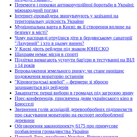
Перемоги і поразки антикорупційної боротьби в Україні:
міжнародний погляд
Інтернет-провайдера звинувачують у зазіханні на
територіальну цілісність України
Муніципальна варта в Києві: як її створення вплине на
безпеку в місті?
Чому насправді отруїлися діти в бердянському санаторії
"Лазурний" і хто в цьому винен?
У Києві діють рейдери під знаком ЮНЕСКО
Шахраям немає місця в спорті
Підлітки вимагають усунути бар'єри в тестуванні на ВІЛ
з 14 років
Впровадження земельного ринку: чи стане нинішнє
подовження мораторію останнім
"Кіровоградські ковбої" – фермери зі зброєю
захищаються від рейдерів
Закарпаття: перші вибори в громадах під загрозою зриву
Прес-конференція, присвячена дням українського кіно в
Брюсселі
Звернення голів асоціацій деревообробних підприємств
про скасування мораторію на експорт необробленої
деревини
Обговорення законопроекту 6175 про примусове
позбавлення громадянства України
Перший День дизайнера України. Впровадження