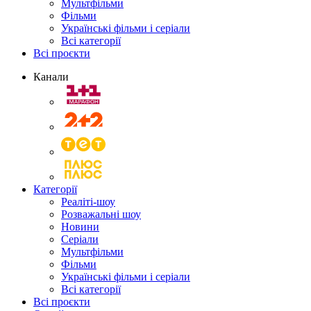
Мультфільми
Фільми
Українські фільми і серіали
Всі категорії
Всі проєкти
Канали
Категорії
Реаліті-шоу
Розважальні шоу
Новини
Серіали
Мультфільми
Фільми
Українські фільми і серіали
Всі категорії
Всі проєкти