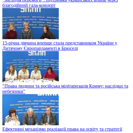
благодійний гала-концерт
15-річна дівчина вперше стала представником України у
Дитячому Європарламенті в Брюселі
"Права людини та російська мілітаризація Криму: наслідки та
небезпеки"
Ефективні механізми реалізації права на освіту та стратегії