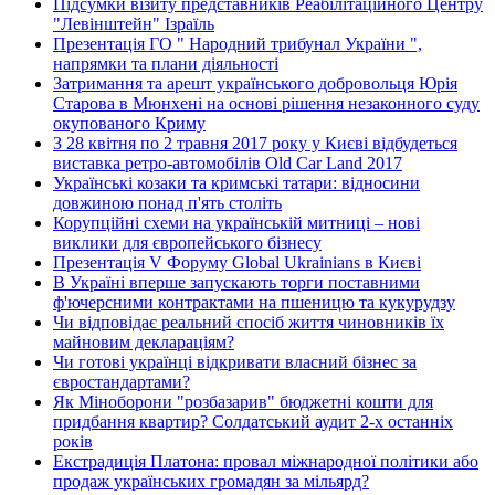
Підсумки візиту представників Реабілітаційного Центру
"Левінштейн" Ізраїль
Презентація ГО " Народний трибунал України ",
напрямки та плани діяльності
Затримання та арешт українського добровольця Юрія
Старова в Мюнхені на основі рішення незаконного суду
окупованого Криму
З 28 квітня по 2 травня 2017 року у Києві відбудеться
виставка ретро-автомобілів Old Car Land 2017
Українські козаки та кримські татари: відносини
довжиною понад п'ять століть
Корупційні схеми на українській митниці – нові
виклики для європейського бізнесу
Презентація V Форуму Global Ukrainians в Києві
В Україні вперше запускають торги поставними
ф'ючерсними контрактами на пшеницю та кукурудзу
Чи відповідає реальний спосіб життя чиновників їх
майновим деклараціям?
Чи готові українці відкривати власний бізнес за
євростандартами?
Як Міноборони "розбазарив" бюджетні кошти для
придбання квартир? Солдатський аудит 2-х останніх
років
Екстрадиція Платона: провал міжнародної політики або
продаж українських громадян за мільярд?