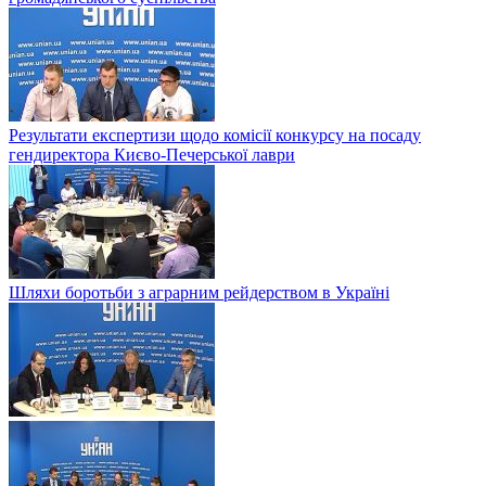
Результати експертизи щодо комісії конкурсу на посаду
гендиректора Києво-Печерської лаври
Шляхи боротьби з аграрним рейдерством в Українi