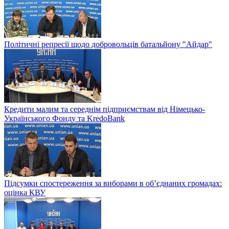
Політичні репресії щодо добровольців батальйону "Айдар"
Кредити малим та середнім підприємствам від Німецько-
Українського Фонду та KredoBank
Підсумки спостереження за виборами в об’єднаних громадах:
оцінка КВУ