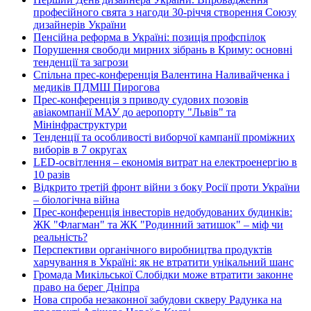
професійного свята з нагоди 30-річчя створення Союзу
дизайнерів України
Пенсійна реформа в Україні: позиція профспілок
Порушення свободи мирних зібрань в Криму: основні
тенденції та загрози
Спільна прес-конференція Валентина Наливайченка і
медиків ПДМШ Пирогова
Прес-конференція з приводу судових позовів
авіакомпанії МАУ до аеропорту "Львів" та
Мінінфраструктури
Тенденції та особливості виборчої кампанії проміжних
виборів в 7 округах
LED-освітлення – економія витрат на електроенергію в
10 разів
Відкрито третій фронт війни з боку Росії проти України
– біологічна війна
Прес-конференція інвесторів недобудованих будинків:
ЖК "Флагман" та ЖК "Родинний затишок" – міф чи
реальність?
Перспективи органічного виробництва продуктів
харчування в Україні: як не втратити унікальний шанс
Громада Микільської Слобідки може втратити законне
право на берег Дніпра
Нова спроба незаконної забудови скверу Радунка на