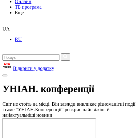
Онлайн
ТБ програма
Еще
UA
RU
Відкрити у додатку
УНІАН. конференції
Світ не стоїть на місці. Він завжди викликає різноманітні події
і саме “УНІАН.Конференції” розкриє найсвіжіші й
найактуальніші новини.