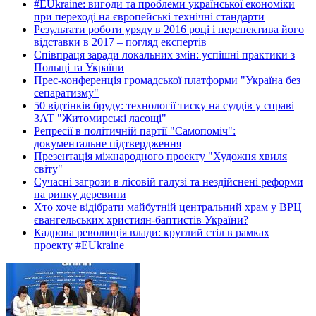
#EUkraine: вигоди та проблеми української економіки
при переході на європейські технічні стандарти
Результати роботи уряду в 2016 році і перспектива його
відставки в 2017 – погляд експертів
Співпраця заради локальних змін: успішні практики з
Польщі та України
Прес-конференція громадської платформи "Україна без
сепаратизму"
50 відтінків бруду: технології тиску на суддів у справі
ЗАТ "Житомирські ласощі"
Репресії в політичній партії "Самопоміч":
документальне підтвердження
Презентація міжнародного проекту "Художня хвиля
світу"
Сучасні загрози в лісовій галузі та нездійснені реформи
на ринку деревини
Хто хоче відібрати майбутній центральний храм у ВРЦ
євангельських християн-баптистів України?
Кадрова революція влади: круглий стіл в рамках
проекту #EUkraine