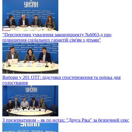
"Перспективи ухвалення законопроекту №6063-д про
підвищення соціальних гарантій сім'ям з дітьми"
Вибори у 201 ОТГ: підсумки спостереження та оцінка дня
голосування
З презервативом – як по нотах: "Друга Ріка" за безпечний секс