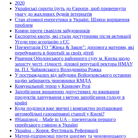
2020
Українські сироти їдуть до Європи, щоб привернути
увагу до жахливих буднів інтернатів
Стан атомної енергетики в Україні. Шляхи вирішення
проблем
Кияни проти свавілля забудовників
Експортні квоти, які стали доступними після активації
Угоди про асоціацію з ЄС
Презентація ГО "Жінка & Закон": допомога матерям, які
перебувають в боротьбі за своїх дітей
Рішення Оболонського районного суду м. Києва щодо
захисту честі, гідності, ділової репутації ректора НМАУ
ім. П.І. Чайковського Володимира Рожка
У постраждалих від забудови Войцеховського останню
надію забирають чиновники КМДА
Комунальний терор у Кривому Розі
Запобігання знищенню допустимих до вживання
продуктів харчування з метою запобігання голоду в
країні
Куди поділися вже звичні і компактно розташовані
автомобільні газозаправні станції у Києві?
#Нашілюді – Made in UA – презентація першого
єврейського глянцю в Україні
Україна – Корея. Фестиваль Реформації
Матері-підприємці проти цинізму та чиновницького