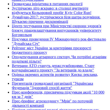
Громадська ініціатива в питаннях екології
Зустрічаємо літо яскраво: в столиці вчетверте
відбудеться Кольоровий пробіг Kyiv Color Run!
Думайдан-2017: зустрічаємося біля шатра розуміння.
Шукаємо причини дискримінації
Центр тестування при Міністерстві охорони здоров'я
блокує працевлаштування випускників університету
Богомольця
Підсумки проведення IV Міжнародного рок-фестивалю
"Дунайська Січ"
Рейтинг міст України за критеріями прозорості
бюджетного процесу
Оподаткування аграрного сектору. Чи потрібні аграріям
податкові пільги?
Ветерани АТО стануть держслужбовцями. Старт
всеукраїнського проекту "За ветеранів до влади"
Оцінка окремих аспектів розвитку Києва: реклама,
туризм
Презентація громадської організації "Українська
Федерація "Здоровий спосіб життя"
Прес-конференція, присвячена підсумкам акції "10 000
км за 7 днів"
Прес-брифінг агрохолдингу "Мрія" по поточній
діяльності компанії
Пацієнт-орієнтовані моделі лікування туберкульозу