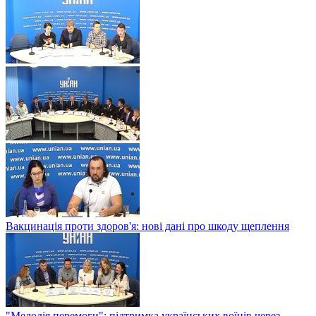
Вакцинація проти здоров'я: нові дані про шкоду щеплення
"Мелодія перемоги": підтримка українських воїнів через