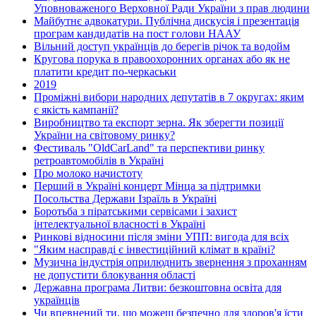
Уповноваженого Верховної Ради України з прав людини
Майбутнє адвокатури. Публічна дискусія і презентація
програм кандидатів на пост голови НААУ
Вільний доступ українців до берегів річок та водойм
Кругова порука в правоохоронних органах або як не
платити кредит по-черкаськи
2019
Проміжні вибори народних депутатів в 7 округах: яким
є якість кампанії?
Виробництво та експорт зерна. Як зберегти позиції
України на світовому ринку?
Фестиваль "OldCarLand" та перспективи ринку
ретроавтомобілів в Україні
Про молоко начистоту
Перший в Україні концерт Мінца за підтримки
Посольства Держави Ізраїль в Україні
Боротьба з піратськими сервісами і захист
інтелектуальної власності в Україні
Ринкові відносини після зміни УПП: вигода для всіх
"Яким насправді є інвестиційний клімат в країні?
Музична індустрія оприлюднить звернення з проханням
не допустити блокування області
Державна програма Литви: безкоштовна освіта для
українців
Чи впевнений ти, що можеш безпечно для здоров'я їсти