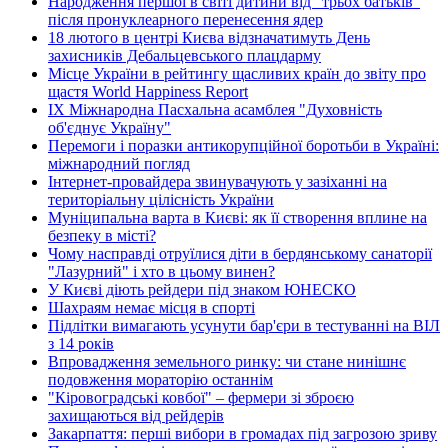
Народження першої в світі дитини від "трьох батьків"
після пронуклеарного перенесення ядер
18 лютого в центрі Києва відзначатимуть День
захисників Дебальцевського плацдарму
Місце України в рейтингу щасливих країн до звіту про
щастя World Happiness Report
ІХ Міжнародна Пасхальна асамблея "Духовність
об'єднує Україну"
Перемоги і поразки антикорупційної боротьби в Україні:
міжнародний погляд
Інтернет-провайдера звинувачують у зазіханні на
територіальну цілісність України
Муніципальна варта в Києві: як її створення вплине на
безпеку в місті?
Чому насправді отруїлися діти в бердянському санаторії
"Лазурний" і хто в цьому винен?
У Києві діють рейдери під знаком ЮНЕСКО
Шахраям немає місця в спорті
Підлітки вимагають усунути бар'єри в тестуванні на ВІЛ
з 14 років
Впровадження земельного ринку: чи стане нинішнє
подовження мораторію останнім
"Кіровоградські ковбої" – фермери зі зброєю
захищаються від рейдерів
Закарпаття: перші вибори в громадах під загрозою зриву