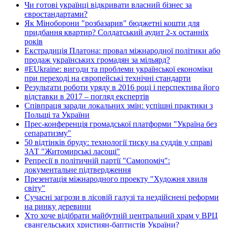
Чи готові українці відкривати власний бізнес за
євростандартами?
Як Міноборони "розбазарив" бюджетні кошти для
придбання квартир? Солдатський аудит 2-х останніх
років
Екстрадиція Платона: провал міжнародної політики або
продаж українських громадян за мільярд?
#EUkraine: вигоди та проблеми української економіки
при переході на європейські технічні стандарти
Результати роботи уряду в 2016 році і перспектива його
відставки в 2017 – погляд експертів
Співпраця заради локальних змін: успішні практики з
Польщі та України
Прес-конференція громадської платформи "Україна без
сепаратизму"
50 відтінків бруду: технології тиску на суддів у справі
ЗАТ "Житомирські ласощі"
Репресії в політичній партії "Самопоміч":
документальне підтвердження
Презентація міжнародного проекту "Художня хвиля
світу"
Сучасні загрози в лісовій галузі та нездійснені реформи
на ринку деревини
Хто хоче відібрати майбутній центральний храм у ВРЦ
євангельських християн-баптистів України?