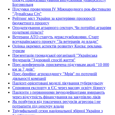
Богомольця
Підсумки проведення IV Міжнародного рок-фестивалю
"Дунайська Січ"
Рейтинг міст України за критеріями прозорості
бюджетного процесу
Оподаткування аграрного сектору. Чи потрібні аграріям
податкові пільги?
Ветерани АТО стануть держслужбовцями. Старт
всеукраїнського проекту "За ветеранів до влади"
Оцінка окремих аспектів розвитку Києва: реклама,
туризм
Презентація громадської організації "Українська
Федерація "Здоровий спосіб життя"
Прес-конференція, присвячена підсумкам акції "10 000
км за 7 днів"
Прес-брифінг агрохолдингу "Мрія" по поточній
діяльності компанії
Пацієнт-орієнтовані моделі лікування туберкульозу
Сприяння експорту в ЄС через масову освіту бізнесу
Пацієнти з первинними імунодефіцитами вмирають
через відсутність фінансування на закупівлю ліків
Як позбутися від токсичних ресурсів агресора і не
потрапити під цензуру влади
Тріумфальний сезон національної збірної України з