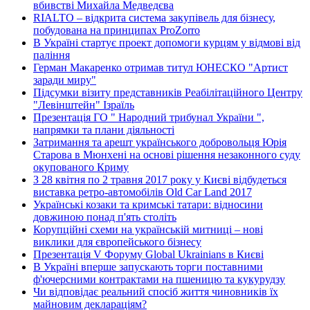
вбивстві Михайла Медведєва
RIALTO – відкрита система закупівель для бізнесу,
побудована на принципах ProZorro
В Україні стартує проект допомоги курцям у відмові від
паління
Герман Макаренко отримав титул ЮНЕСКО "Артист
заради миру"
Підсумки візиту представників Реабілітаційного Центру
"Левінштейн" Ізраїль
Презентація ГО " Народний трибунал України ",
напрямки та плани діяльності
Затримання та арешт українського добровольця Юрія
Старова в Мюнхені на основі рішення незаконного суду
окупованого Криму
З 28 квітня по 2 травня 2017 року у Києві відбудеться
виставка ретро-автомобілів Old Car Land 2017
Українські козаки та кримські татари: відносини
довжиною понад п'ять століть
Корупційні схеми на українській митниці – нові
виклики для європейського бізнесу
Презентація V Форуму Global Ukrainians в Києві
В Україні вперше запускають торги поставними
ф'ючерсними контрактами на пшеницю та кукурудзу
Чи відповідає реальний спосіб життя чиновників їх
майновим деклараціям?