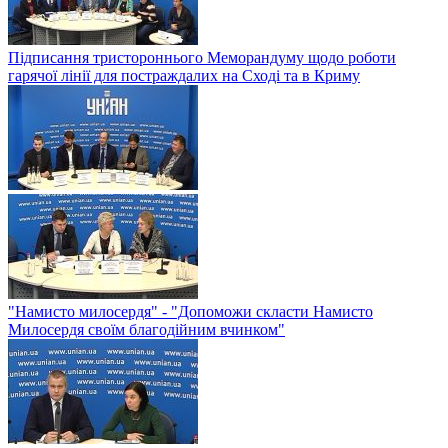
Підписання тристороннього Меморандуму щодо роботи
гарячої лінії для постраждалих на Сході та в Криму
"Намисто милосердя" - "Допоможи скласти Намисто
Милосердя своїм благодійним вчинком"