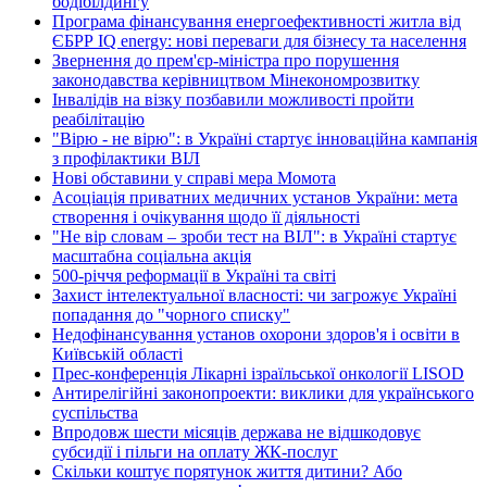
бодібілдингу
Програма фінансування енергоефективності житла від
ЄБРР IQ energy: нові переваги для бізнесу та населення
Звернення до прем'єр-міністра про порушення
законодавства керівництвом Мінекономрозвитку
Інвалідів на візку позбавили можливості пройти
реабілітацію
"Вірю - не вірю": в Україні стартує інноваційна кампанія
з профілактики ВІЛ
Нові обставини у справі мера Момота
Асоціація приватних медичних установ України: мета
створення і очікування щодо її діяльності
"Не вір словам – зроби тест на ВІЛ": в Україні стартує
масштабна соціальна акція
500-річчя реформації в Україні та світі
Захист інтелектуальної власності: чи загрожує Україні
попадання до "чорного списку"
Недофінансування установ охорони здоров'я і освіти в
Київській області
Прес-конференція Лікарні ізраїльської онкології LISOD
Антирелігійні законопроекти: виклики для українського
суспільства
Впродовж шести місяців держава не відшкодовує
субсидії і пільги на оплату ЖК-послуг
Скільки коштує порятунок життя дитини? Або