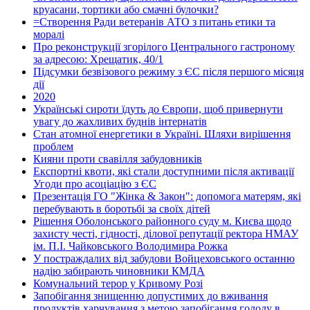
круасани, тортики або смачні булочки?
=Створення Ради ветеранів АТО з питань етики та
моралі
Про реконструкції згорілого Центрального гастроному
за адресою: Хрещатик, 40/1
Підсумки безвізового режиму з ЄС після першого місяця
дії
2020
Українські сироти їдуть до Європи, щоб привернути
увагу до жахливих буднів інтернатів
Стан атомної енергетики в Україні. Шляхи вирішення
проблем
Кияни проти свавілля забудовників
Експортні квоти, які стали доступними після активації
Угоди про асоціацію з ЄС
Презентація ГО "Жінка & Закон": допомога матерям, які
перебувають в боротьбі за своїх дітей
Рішення Оболонського районного суду м. Києва щодо
захисту честі, гідності, ділової репутації ректора НМАУ
ім. П.І. Чайковського Володимира Рожка
У постраждалих від забудови Войцеховського останню
надію забирають чиновники КМДА
Комунальний терор у Кривому Розі
Запобігання знищенню допустимих до вживання
продуктів харчування з метою запобігання голоду в