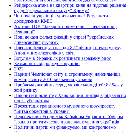
Рейдерська атака на квартири киян на підставі рішення
судді "федерального округу" Криму?
Чи почали українці курити менше? Результати
дослідження КМІС
Активи ТОВ "Закарпатполіметали" – переваги від
Революції
Нові докази фальсифікацій у справі "українських
диверсантів" у Криму
Прес-конференція з нагоди 82-ї річниці початку руху
Анонімних алкоголіків у світі
Ботулізм в Україні: як розпізнати заражену рибу
Безкарність відроджує корупцію
2022
Парний Чемпіонат світу зі стронгмену: найсильніша
команда світу 2016 визначена у Львові
Проблема ожиріння серед українських дітей: 82 % – у
зоні ризику
Пріоритети розвитку Харківщини: погляд здобувача по
пост губернатора
Презентація грандіозного музичного шоу-проекту
"Битва оркестрів в Україні"
Перспективи Угоди між Кабміном України та Урядом
Ізраїлю про тимчасове працевлаштування українців
Політичні партії: ми фінансуємо, ми контролюємо