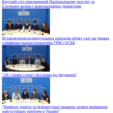
Круглий стіл присвячений Національному реєстру та
Етичному кодексу корпоративних директорів
Встановлення індивідуальних приладів обліку газу на умовах
співфінансування операторів ГРМ і ОСББ
"18+: право голосу без права на лікування"
"Неякісні дороги та безпритульні тварини: шляхи вирішення
найгостріших проблем в Україні"