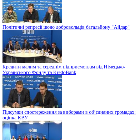
Політичні репресії щодо добровольців батальйону "Айдар"
Кредити малим та середнім підприємствам від Німецько-
Українського Фонду та KredoBank
Підсумки спостереження за виборами в об’єднаних громадах:
оцінка КВУ