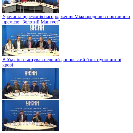
Урочиста церемонія нагородження Міжнародною спортивною
премією "Золотий Мангуст"
В Україні стартував перший донорський банк пуповинної
крові