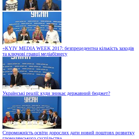
«KYIV MEDIA WEEK 2017: безпрецедентна кількість заходів
та ключові гравці медіабізнесу
Українські реалії: куди зникає державний бюджет?
Спроможність освіти дорослих дати новий поштовх розвитку
громадянського суспільства