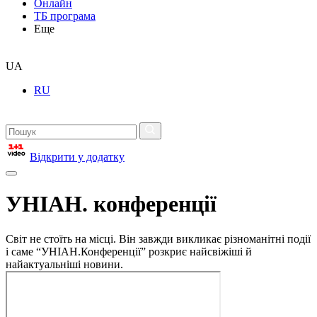
Онлайн
ТБ програма
Еще
UA
RU
Відкрити у додатку
УНІАН. конференції
Світ не стоїть на місці. Він завжди викликає різноманітні події
і саме “УНІАН.Конференції” розкриє найсвіжіші й
найактуальніші новини.