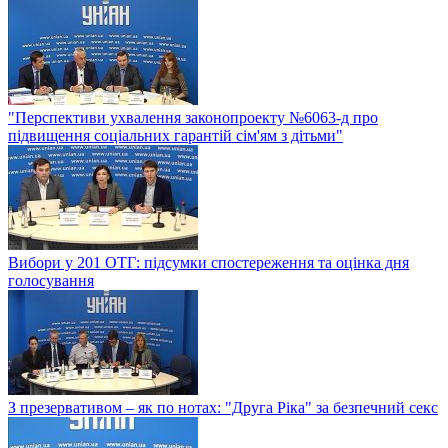
"Перспективи ухвалення законопроекту №6063-д про
підвищення соціальних гарантій сім'ям з дітьми"
Вибори у 201 ОТГ: підсумки спостереження та оцінка дня
голосування
З презервативом – як по нотах: "Друга Ріка" за безпечний секс