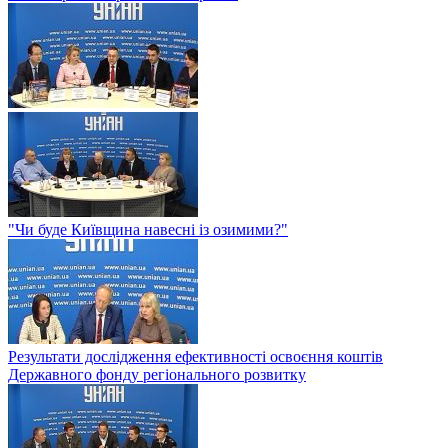
"Чи буде Київщина навесні із озимими?"
Результати дослідження ефективності освоєння коштів
Державного фонду регіонального розвитку