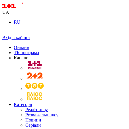
UA
RU
Вхід в кабінет
Онлайн
ТБ програма
Канали
Категорії
Реаліті-шоу
Розважальні шоу
Новини
Серіали