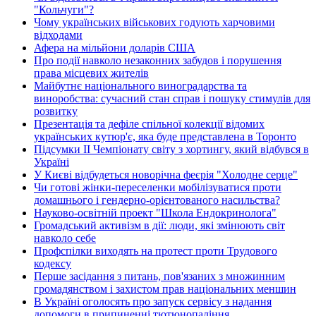
"Кольчуги"?
Чому українських військових годують харчовими
відходами
Афера на мільйони доларів США
Про події навколо незаконних забудов і порушення
права місцевих жителів
Майбутнє національного виноградарства та
виноробства: сучасний стан справ і пошуку стимулів для
розвитку
Презентація та дефіле спільної колекції відомих
українських кутюр'є, яка буде представлена в Торонто
Підсумки ІІ Чемпіонату світу з хортингу, який відбувся в
Україні
У Києві відбудеться новорічна феєрія "Холодне серце"
Чи готові жінки-переселенки мобілізуватися проти
домашнього і гендерно-орієнтованого насильства?
Науково-освітній проект "Школа Ендокринолога"
Громадський активізм в дії: люди, які змінюють світ
навколо себе
Профспілки виходять на протест проти Трудового
кодексу
Перше засідання з питань, пов'язаних з множинним
громадянством і захистом прав національних меншин
В Україні оголосять про запуск сервісу з надання
допомоги в припиненні тютюнопаління