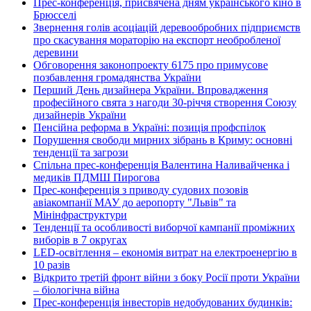
Прес-конференція, присвячена дням українського кіно в
Брюсселі
Звернення голів асоціацій деревообробних підприємств
про скасування мораторію на експорт необробленої
деревини
Обговорення законопроекту 6175 про примусове
позбавлення громадянства України
Перший День дизайнера України. Впровадження
професійного свята з нагоди 30-річчя створення Союзу
дизайнерів України
Пенсійна реформа в Україні: позиція профспілок
Порушення свободи мирних зібрань в Криму: основні
тенденції та загрози
Спільна прес-конференція Валентина Наливайченка і
медиків ПДМШ Пирогова
Прес-конференція з приводу судових позовів
авіакомпанії МАУ до аеропорту "Львів" та
Мінінфраструктури
Тенденції та особливості виборчої кампанії проміжних
виборів в 7 округах
LED-освітлення – економія витрат на електроенергію в
10 разів
Відкрито третій фронт війни з боку Росії проти України
– біологічна війна
Прес-конференція інвесторів недобудованих будинків: