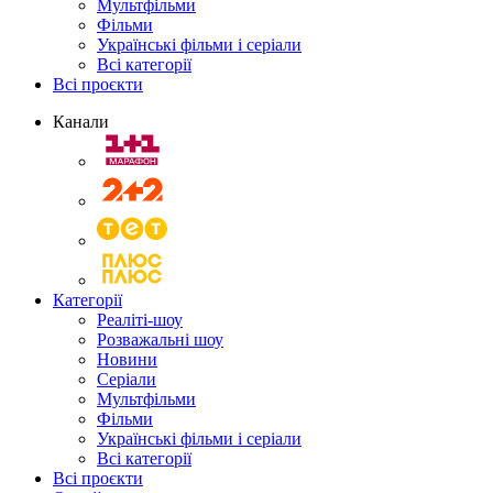
Мультфільми
Фільми
Українські фільми і серіали
Всі категорії
Всі проєкти
Канали
Категорії
Реаліті-шоу
Розважальні шоу
Новини
Серіали
Мультфільми
Фільми
Українські фільми і серіали
Всі категорії
Всі проєкти