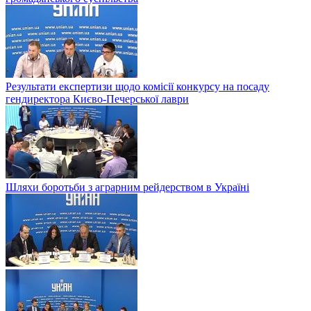
Результати експертизи щодо комісії конкурсу на посаду
гендиректора Києво-Печерської лаври
Шляхи боротьби з аграрним рейдерством в Українi