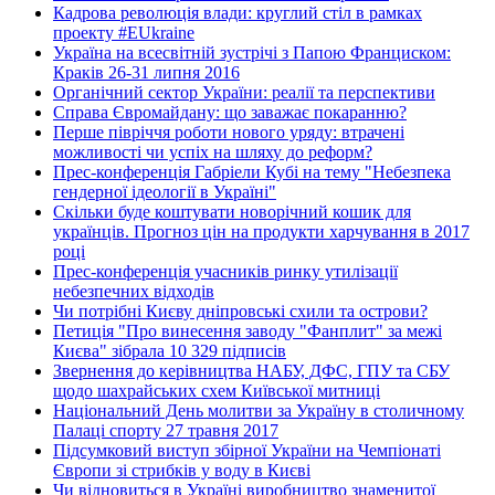
Кадрова революція влади: круглий стіл в рамках
проекту #EUkraine
Україна на всесвітній зустрічі з Папою Франциском:
Краків 26-31 липня 2016
Органічний сектор України: реалії та перспективи
Справа Євромайдану: що заважає покаранню?
Перше півріччя роботи нового уряду: втрачені
можливості чи успіх на шляху до реформ?
Прес-конференція Габріели Кубі на тему "Небезпека
гендерної ідеології в Україні"
Скільки буде коштувати новорічний кошик для
українців. Прогноз цін на продукти харчування в 2017
році
Прес-конференція учасників ринку утилізації
небезпечних відходів
Чи потрібні Києву дніпровські схили та острови?
Петиція "Про винесення заводу "Фанплит" за межі
Києва" зібрала 10 329 підписів
Звернення до керівництва НАБУ, ДФС, ГПУ та СБУ
щодо шахрайських схем Київської митниці
Національний День молитви за Україну в столичному
Палаці спорту 27 травня 2017
Підсумковий виступ збірної України на Чемпіонаті
Європи зі стрибків у воду в Києві
Чи відновиться в Україні виробництво знаменитої