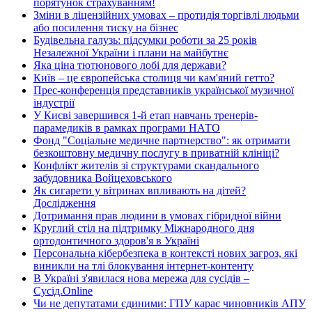
порятунок страхуванням!
Зміни в ліцензійних умовах – протидія торгівлі людьми
або посилення тиску на бізнес
Будівельна галузь: підсумки роботи за 25 років
Незалежної України і плани на майбутнє
Яка ціна тютюнового лобі для держави?
Київ – це європейська столиця чи кам'яний гетто?
Прес-конференція представників української музичної
індустрії
У Києві завершився 1-й етап навчань тренерів-
парамедиків в рамках програми НАТО
Фонд "Соціальне медичне партнерство": як отримати
безкоштовну медичну послугу в приватній клініці?
Конфлікт жителів зі структурами скандального
забудовника Войцеховського
Як сигарети у вітринах впливають на дітей?
Дослідження
Дотримання прав людини в умовах гібридної війни
Круглий стіл на підтримку Міжнародного дня
ортодонтичного здоров'я в Україні
Персональна кібербезпека в контексті нових загроз, які
виникли на тлі блокування інтернет-контенту
В Україні з'явилася нова мережа для сусідів –
Сусід.Online
Чи не депутатами єдиними: ГПУ карає чиновників АПУ