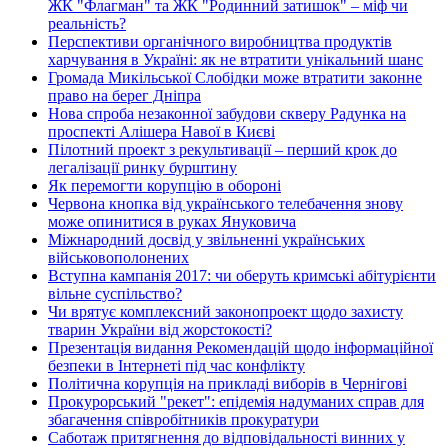
ЖК "Флагман" та ЖК "Родинний затишок" – міф чи
реальність?
Перспективи органічного виробництва продуктів
харчування в Україні: як не втратити унікальний шанс
Громада Микільської Слобідки може втратити законне
право на берег Дніпра
Нова спроба незаконної забудови скверу Радунка на
проспекті Алішера Навої в Києві
Пілотний проект з рекультивації – перший крок до
легалізації ринку бурштину
Як перемогти корупцію в обороні
Червона кнопка від українського телебачення знову
може опинитися в руках Януковича
Міжнародний досвід у звільненні українських
військовополонених
Вступна кампанія 2017: чи оберуть кримські абітурієнти
вільне суспільство?
Чи врятує комплексний законопроект щодо захисту
тварин України від жорстокості?
Презентація видання Рекомендацій щодо інформаційної
безпеки в Інтернеті під час конфлікту
Політична корупція на прикладі виборів в Чернігові
Прокурорський "рекет": епідемія надуманих справ для
збагачення співробітників прокуратури
Саботаж притягнення до відповідальності винних у