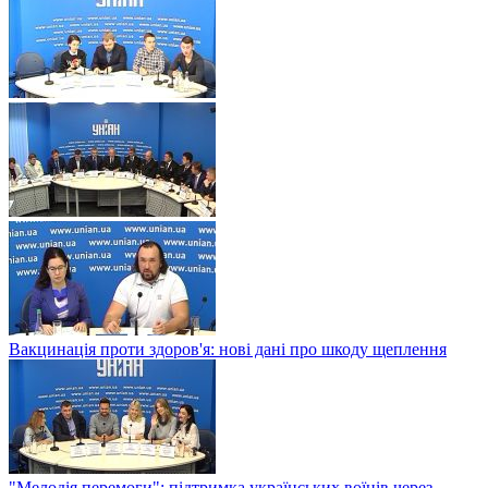
Вакцинація проти здоров'я: нові дані про шкоду щеплення
"Мелодія перемоги": підтримка українських воїнів через