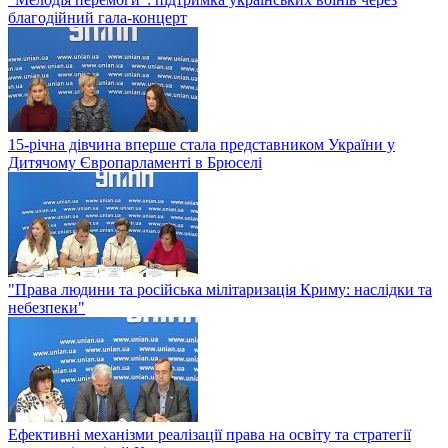
благодійний гала-концерт
15-річна дівчина вперше стала представником України у
Дитячому Європарламенті в Брюселі
"Права людини та російська мілітаризація Криму: наслідки та
небезпеки"
Ефективні механізми реалізації права на освіту та стратегії