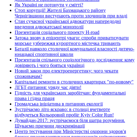
Як Україні не потонути у смітті?
Стоп корупції! Жителі Бахмацького району
Чернігівщини виступають проти злочинців при владі
Стан сучасної української адвокатури напередодні
введення адвокатської монополії
Презентація соціального проекту H-road
Затока знову в епіцентрі уваги: спроби приватизувати
морське узбережжя курортного містечка тривають
Баталії навколо столичної комунальної власності дитячо-
юнацької спортивної школи
Презентація спільного соціологічного дослідження: кому
довіряють і чого бояться українці
Новий закон про електроенергетику: чого чекати
споживачам?
Капітальні ремонти в столичних квартирах "по-новому"
ЛГБТ-питання: уряду час діяти!
Гідність для українських заробітчан: фундаментальні
права і гідна праця
Громадська ініціатива в питаннях екології
Зустрічаємо літо яскраво: в столиці вчетверте
відбудеться Кольоровий пробіг Kyiv Color Run!
Думайдан-2017: зустрічаємося біля шатра розуміння.
Шукаємо причини дискримінації
Центр тестування при Міністерстві охорони здоров'я
блокує працевлаштування випускників університету