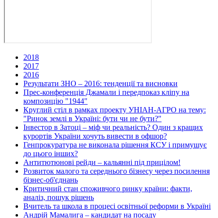
2018
2017
2016
Результати ЗНО – 2016: тенденції та висновки
Прес-конференція Джамали і передпоказ кліпу на
композицію "1944"
Круглий стіл в рамках проекту УНІАН-АГРО на тему:
"Ринок землі в Україні: бути чи не бути?"
Інвестор в Затоці – міф чи реальність? Один з кращих
курортів України хочуть вивести в офшор?
Генпрокуратура не виконала рішення КСУ і примушує
до цього інших?
Антитютюнові рейди – кальянні під прицілом!
Розвиток малого та середнього бізнесу через посилення
бізнес-об'єднань
Критичний стан споживчого ринку країни: факти,
аналіз, пошук рішень
Вчитель та школа в процесі освітньої реформи в Україні
Андрій Мамалига – кандидат на посаду