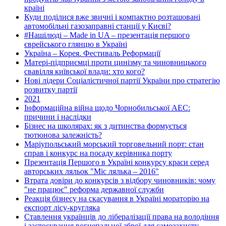
країні
Куди поділися вже звичні і компактно розташовані
автомобільні газозаправні станції у Києві?
#Нашілюді – Made in UA – презентація першого
єврейського глянцю в Україні
Україна – Корея. Фестиваль Реформації
Матері-підприємці проти цинізму та чиновницького
свавілля київської влади: хто кого?
Нові лідери Соціалістичної партії України про стратегію
розвитку партії
2021
Інформаційна війна щодо Чорнобильської АЕС:
причини і наслідки
Бізнес на школярах: як з дитинства формується
тютюнова залежність?
Маріупольський морський торговельний порт: стан
справ і конкурс на посаду керівника порту
Презентація Першого в Україні конкурсу краси серед
авторських ляльок "Міс лялька – 2016"
Втрата довіри до конкурсів з відбору чиновників: чому
"не працює" реформа державної служби
Реакція бізнесу на скасування в Україні мораторію на
експорт лісу-кругляка
Ставлення українців до лібералізації права на володіння
і застосування вогнепальної зброї для самозахисту