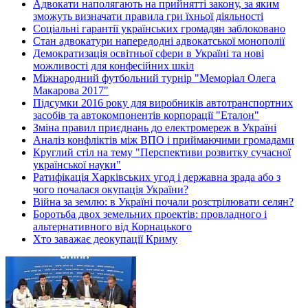
Адвокати наполягають на прийнятті закону, за яким
зможуть визначати правила гри їхньої діяльності
Соціальні гарантії українських громадян заблоковано
Стан адвокатури напередодні адвокатської монополії
Демократизація освітньої сфери в Україні та нові
можливості для конфесійних шкіл
Міжнародний футбольний турнір "Меморіал Олега
Макарова 2017"
Підсумки 2016 року для виробників автотранспортних
засобів та автокомпонентів корпорації "Еталон"
Зміна правил приєднань до електромереж в Україні
Аналіз конфліктів між ВПО і приймаючими громадами
Круглий стіл на тему "Перспективи розвитку сучасної
української науки"
Ратифікація Харківських угод і державна зрада або з
чого почалася окупація України?
Війна за землю: в Україні почали розстрілювати селян?
Боротьба двох земельних проектів: провладного і
альтернативного від Корнацького
Хто заважає деокупації Криму