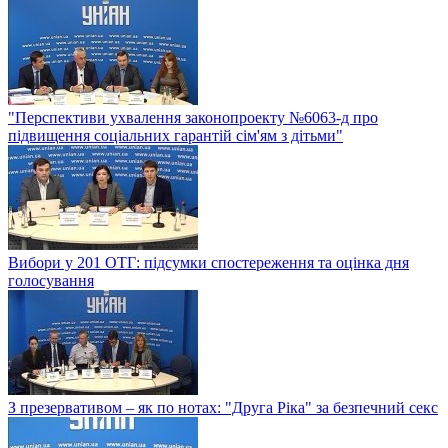
"Перспективи ухвалення законопроекту №6063-д про
підвищення соціальних гарантій сім'ям з дітьми"
Вибори у 201 ОТГ: підсумки спостереження та оцінка дня
голосування
З презервативом – як по нотах: "Друга Ріка" за безпечний секс