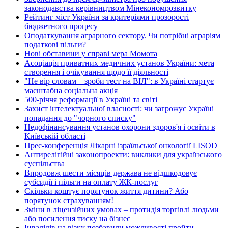
законодавства керівництвом Мінекономрозвитку
Рейтинг міст України за критеріями прозорості
бюджетного процесу
Оподаткування аграрного сектору. Чи потрібні аграріям
податкові пільги?
Нові обставини у справі мера Момота
Асоціація приватних медичних установ України: мета
створення і очікування щодо її діяльності
"Не вір словам – зроби тест на ВІЛ": в Україні стартує
масштабна соціальна акція
500-річчя реформації в Україні та світі
Захист інтелектуальної власності: чи загрожує Україні
попадання до "чорного списку"
Недофінансування установ охорони здоров'я і освіти в
Київській області
Прес-конференція Лікарні ізраїльської онкології LISOD
Антирелігійні законопроекти: виклики для українського
суспільства
Впродовж шести місяців держава не відшкодовує
субсидії і пільги на оплату ЖК-послуг
Скільки коштує порятунок життя дитини? Або
порятунок страхуванням!
Зміни в ліцензійних умовах – протидія торгівлі людьми
або посилення тиску на бізнес
Інвалідів на візку позбавили можливості пройти