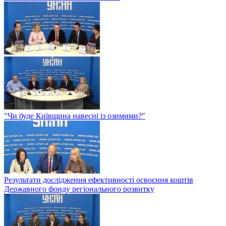
"Чи буде Київщина навесні із озимими?"
Результати дослідження ефективності освоєння коштів
Державного фонду регіонального розвитку