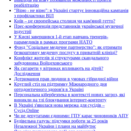
реабілітацію
"Вірю - не вірю": в Україні стартує інноваційна кампанія
з профілактики ВІЛ
Київ – це європейська столиця чи кам'яний гетто?
Прес-конференція представників української музичної
індустрії
У Києві завершився 1-й етап навчань тренерів-
парамедиків в рамках програми НАТО
Фонд "Соціальне медичне партнерство": як отримати
безкоштовну медичну послугу в приватній клініці?
Конфлікт жителів зі структурами скандального
забудовника Войцеховського
Як сигарети у вітринах впливають на дітей?
Дослідження
Дотримання прав людини в умовах гібридної війни
Круглий стіл на підтримку Міжнародного дня
ортодонтичного здоров'я в Україні
Персональна кібербезпека в контексті нових загроз, які
виникли на тлі блокування інтернет-контенту
В Україні з'явилася нова мережа для сусідів –
Сусід.Online
Чи не депутатами єдиними: ГПУ карає чиновників АПУ
Будівельна галузь: підсумки роботи за 25 років
Незалежної України і плани на майбутнє