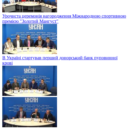
Урочиста церемонія нагородження Міжнародною спортивною
премією "Золотий Мангуст"
В Україні стартував перший донорський банк пуповинної
крові