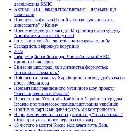
дослідження КМІС
Активи ТОВ "Закарпатполіметали" – переваги від
Революції
Нові докази фальсифікацій у справі "українських
диверсантів" у Криму
Прес-конференція з нагоди 82-ї річниці початку руху
Анонімних алкоголіків у світі
Ботулізм в Україні: як розпізнати заражену рибу
Безкарність відроджує корупцію
2022
Інформаційна війна щодо Чорнобильської АЕС:
причини і наслідки
Бізнес на школярах: як з дитинства формується
тютюнова залежність?
Пріоритети розвитку Харківщини: погляд здобувача по
пост губернатора
Презентація грандіозного музичного шоу-проекту
"Битва оркестрів в Україні"
Перспективи Угоди між Кабміном України та Урядом
Ізраїлю про тимчасове працевлаштування українців
Політичні партії: ми фінансуємо, ми контролюємо
Народження першої в світі дитини від "трьох батьків"
після пронуклеарного перенесення ядер
18 лютого в центрі Києва відзначатимуть День
захисників Дебальцевського плацдарму