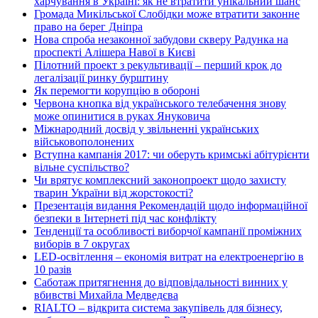
харчування в Україні: як не втратити унікальний шанс
Громада Микільської Слобідки може втратити законне
право на берег Дніпра
Нова спроба незаконної забудови скверу Радунка на
проспекті Алішера Навої в Києві
Пілотний проект з рекультивації – перший крок до
легалізації ринку бурштину
Як перемогти корупцію в обороні
Червона кнопка від українського телебачення знову
може опинитися в руках Януковича
Міжнародний досвід у звільненні українських
військовополонених
Вступна кампанія 2017: чи оберуть кримські абітурієнти
вільне суспільство?
Чи врятує комплексний законопроект щодо захисту
тварин України від жорстокості?
Презентація видання Рекомендацій щодо інформаційної
безпеки в Інтернеті під час конфлікту
Тенденції та особливості виборчої кампанії проміжних
виборів в 7 округах
LED-освітлення – економія витрат на електроенергію в
10 разів
Саботаж притягнення до відповідальності винних у
вбивстві Михайла Медведєва
RIALTO – відкрита система закупівель для бізнесу,