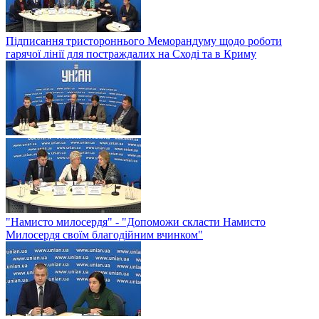
Підписання тристороннього Меморандуму щодо роботи
гарячої лінії для постраждалих на Сході та в Криму
"Намисто милосердя" - "Допоможи скласти Намисто
Милосердя своїм благодійним вчинком"