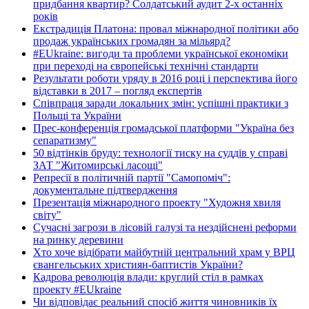
придбання квартир? Солдатський аудит 2-х останніх
років
Екстрадиція Платона: провал міжнародної політики або
продаж українських громадян за мільярд?
#EUkraine: вигоди та проблеми української економіки
при переході на європейські технічні стандарти
Результати роботи уряду в 2016 році і перспектива його
відставки в 2017 – погляд експертів
Співпраця заради локальних змін: успішні практики з
Польщі та України
Прес-конференція громадської платформи "Україна без
сепаратизму"
50 відтінків бруду: технології тиску на суддів у справі
ЗАТ "Житомирські ласощі"
Репресії в політичній партії "Самопоміч":
документальне підтвердження
Презентація міжнародного проекту "Художня хвиля
світу"
Сучасні загрози в лісовій галузі та нездійснені реформи
на ринку деревини
Хто хоче відібрати майбутній центральний храм у ВРЦ
євангельських християн-баптистів України?
Кадрова революція влади: круглий стіл в рамках
проекту #EUkraine
Чи відповідає реальний спосіб життя чиновників їх