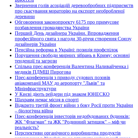
Звернення голів асоціацій деревообробних підприємств
про скасування мораторію на експорт необробленої
деревини
Обговорення законопроекту 6175 про примусове
позбавлення громадянства України
Перший День дизайнера України. Впровадження
професійного свята з нагоди 30-річчя створення Союзу
дизайнерів України
Пенсійна реформа в Україні: позиція профспілок
Порушення свободи мирних зібрань в Криму: основні
тенденції та загрози
Спільна прес-конференція Валентина Наливайченка і
медиків ПДМШ Пирогова
Прес-конференція з приводу судових позовів
авіакомпанії МАУ до аеропорту "Львів" та
Мінінфраструктури
У Києві діють рейдери під знаком ЮНЕСКО
Шахраям немає місця в спорті
Відкрито третій фронт війни з боку Росії проти України
– біологічна війна
Прес-конференція інвесторів недобудованих будинків:
ЖК "Флагман" та ЖК "Родинний затишок" – міф чи
реальність?
Перспективи органічного виробництва продуктів