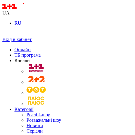
UA
RU
Вхід в кабінет
Онлайн
ТБ програма
Канали
Категорії
Реаліті-шоу
Розважальні шоу
Новини
Серіали