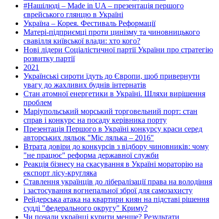
#Нашілюді – Made in UA – презентація першого
єврейського глянцю в Україні
Україна – Корея. Фестиваль Реформації
Матері-підприємці проти цинізму та чиновницького
свавілля київської влади: хто кого?
Нові лідери Соціалістичної партії України про стратегію
розвитку партії
2021
Українські сироти їдуть до Європи, щоб привернути
увагу до жахливих буднів інтернатів
Стан атомної енергетики в Україні. Шляхи вирішення
проблем
Маріупольський морський торговельний порт: стан
справ і конкурс на посаду керівника порту
Презентація Першого в Україні конкурсу краси серед
авторських ляльок "Міс лялька – 2016"
Втрата довіри до конкурсів з відбору чиновників: чому
"не працює" реформа державної служби
Реакція бізнесу на скасування в Україні мораторію на
експорт лісу-кругляка
Ставлення українців до лібералізації права на володіння
і застосування вогнепальної зброї для самозахисту
Рейдерська атака на квартири киян на підставі рішення
судді "федерального округу" Криму?
Чи почали українці курити менше? Результати