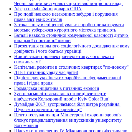
Чернігівщини виступають проти злочинців при владі
Афера на мільйони доларів США
Про події навколо незаконних забудов і порушення
права місцевих жителів
Затока знову в епіцентрі уваги: спроби приватизувати
морське узбережжя курортного містечка тривають
Баталії навколо столичної комунальної власності дитячо-
юнацької спортивної школи
Презентація спільного соціологічного дослідження: кому
довіряють і чого бояться українці
Новий закон про електроенергетику: чого чекати
споживачам?
Капітальні ремонти в столичних квартирах "по-новому"
ЛГБТ-питання: уряду час діяти!
Гідність для українських заробітчан: фундаментальні
права і гідна праця
Громадська ініціатива в питаннях екології
Зустрічаємо літо яскраво: в столиці вчетверте
відбудеться Кольоровий пробіг Kyiv Color Run!
Думайдан-2017: зустрічаємося біля шатра розуміння.
Шукаємо причини дискримінації
Центр тестування при Міністерстві охорони здоров'я
блокує працевлаштування випускників університету
Богомольця
Підсумки проведення IV Міжнародного рок-фестивалю