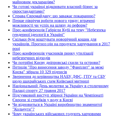
майновим деклараціям?
Чи готові українці відкривати власний бізнес за
євростандартами?
Справа Євромайдану: що заважає покаранню?
Перше півріччя роботи нового уряду: втрачені
можливості чи успіх на шляху до реформ?
Прес-конференція Габріели Кубі на тему "Небезпека
гендерної ідеології в Україні"
Скільки буде коштувати новорічний кошик для
українців. Прогноз цін на продукти харчування в 2017
році
Прес-конференція учасників ринку утилізації
небезпечних відходів
Чи потрібні Києву дніпровські схили та острови?
Петиція "Про винесення заводу "Фанплит" за межі
Києва" зібрала 10 329 підписів
Звернення до керівництва НАБУ, ДФС, ГПУ та СБУ
щодо шахрайських схем Київської митниці
Національний День молитви за Україну в столичному
Палаці спорту 27 травня 2017
Підсумковий виступ збірної України на Чемпіонаті
Європи зі стрибків у воду в Києві
Чи відновиться в Україні виробництво знаменитої
"Кольчуги"?
Чому українських військових годують харчовими