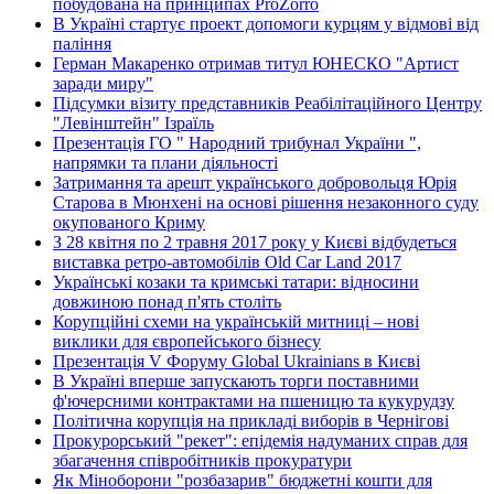
побудована на принципах ProZorro
В Україні стартує проект допомоги курцям у відмові від
паління
Герман Макаренко отримав титул ЮНЕСКО "Артист
заради миру"
Підсумки візиту представників Реабілітаційного Центру
"Левінштейн" Ізраїль
Презентація ГО " Народний трибунал України ",
напрямки та плани діяльності
Затримання та арешт українського добровольця Юрія
Старова в Мюнхені на основі рішення незаконного суду
окупованого Криму
З 28 квітня по 2 травня 2017 року у Києві відбудеться
виставка ретро-автомобілів Old Car Land 2017
Українські козаки та кримські татари: відносини
довжиною понад п'ять століть
Корупційні схеми на українській митниці – нові
виклики для європейського бізнесу
Презентація V Форуму Global Ukrainians в Києві
В Україні вперше запускають торги поставними
ф'ючерсними контрактами на пшеницю та кукурудзу
Політична корупція на прикладі виборів в Чернігові
Прокурорський "рекет": епідемія надуманих справ для
збагачення співробітників прокуратури
Як Міноборони "розбазарив" бюджетні кошти для