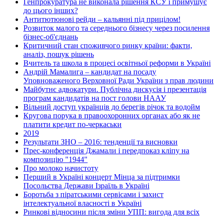
Генпрокуратура не виконала рішення КСУ і примушує
до цього інших?
Антитютюнові рейди – кальянні під прицілом!
Розвиток малого та середнього бізнесу через посилення
бізнес-об'єднань
Критичний стан споживчого ринку країни: факти,
аналіз, пошук рішень
Вчитель та школа в процесі освітньої реформи в Україні
Андрій Мамалига – кандидат на посаду
Уповноваженого Верховної Ради України з прав людини
Майбутнє адвокатури. Публічна дискусія і презентація
програм кандидатів на пост голови НААУ
Вільний доступ українців до берегів річок та водойм
Кругова порука в правоохоронних органах або як не
платити кредит по-черкаськи
2019
Результати ЗНО – 2016: тенденції та висновки
Прес-конференція Джамали і передпоказ кліпу на
композицію "1944"
Про молоко начистоту
Перший в Україні концерт Мінца за підтримки
Посольства Держави Ізраїль в Україні
Боротьба з піратськими сервісами і захист
інтелектуальної власності в Україні
Ринкові відносини після зміни УПП: вигода для всіх