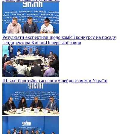
Результати експертизи щодо комісії конкурсу на посаду
гендиректора Києво-Печерської лаври
Шляхи боротьби з аграрним рейдерством в Українi