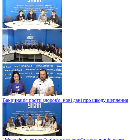
Вакцинація проти здоров'я: нові дані про шкоду щеплення
"Мелодія перемоги": підтримка українських воїнів через