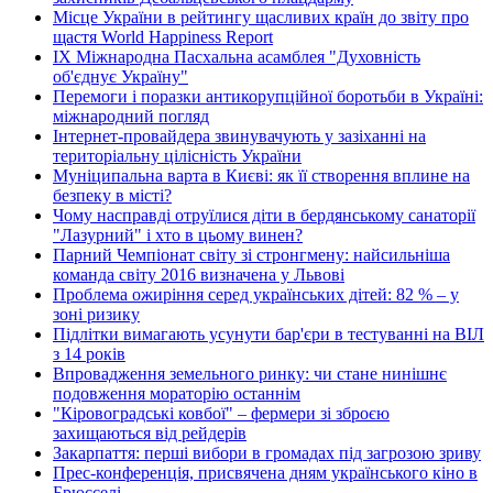
Місце України в рейтингу щасливих країн до звіту про
щастя World Happiness Report
ІХ Міжнародна Пасхальна асамблея "Духовність
об'єднує Україну"
Перемоги і поразки антикорупційної боротьби в Україні:
міжнародний погляд
Інтернет-провайдера звинувачують у зазіханні на
територіальну цілісність України
Муніципальна варта в Києві: як її створення вплине на
безпеку в місті?
Чому насправді отруїлися діти в бердянському санаторії
"Лазурний" і хто в цьому винен?
Парний Чемпіонат світу зі стронгмену: найсильніша
команда світу 2016 визначена у Львові
Проблема ожиріння серед українських дітей: 82 % – у
зоні ризику
Підлітки вимагають усунути бар'єри в тестуванні на ВІЛ
з 14 років
Впровадження земельного ринку: чи стане нинішнє
подовження мораторію останнім
"Кіровоградські ковбої" – фермери зі зброєю
захищаються від рейдерів
Закарпаття: перші вибори в громадах під загрозою зриву
Прес-конференція, присвячена дням українського кіно в
Брюсселі