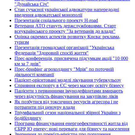
"Дунайська Січ"
Стан сучасної української адвокатури напередодні
введення адвокатської монополії
Презентація соціального проекту H-road
Ветерани АТО стануть держслужбовцями. Старт
всеукраїнського проекту "За ветеранів до влади"
Оцінка окремих аспектів розвитку Києва: реклама,
туризм
Презентація громадської організації "Українська
Федерація "Здоровий спосіб життя"
Прес-конференція, присвячена підсумкам акції "10 000
км за 7 днів"
Прес-брифінг агрохолдингу "Мрія" по поточній
діяльності компанії
Пацієнт-орієнтовані моделі лікування туберкульозу
Сприяння експорту в ЄС через масову освіту бізнесу
Пацієнти з первинними імунодефіцитами вмирають
через відсутність фінансування на закупівлю ліків
Як позбутися від токсичних ресурсів агресора і не
потрапити під цензуру влади
Тріумфальний сезон національної збірної України з
бодібілдингу
Програма фінансування енергоефективності житла від
ЄБРР IQ energy: нові переваги для бізнесу та населення
Звернення до прем'єр-міністра про порушення