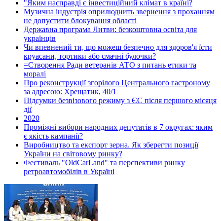
"Яким насправді є інвестиційний клімат в країні?
Музична індустрія оприлюднить звернення з проханням
не допустити блокування області
Державна програма Литви: безкоштовна освіта для
українців
Чи впевнений ти, що можеш безпечно для здоров'я їсти
круасани, тортики або смачні булочки?
=Створення Ради ветеранів АТО з питань етики та
моралі
Про реконструкції згорілого Центрального гастроному
за адресою: Хрещатик, 40/1
Підсумки безвізового режиму з ЄС після першого місяця
дії
2020
Проміжні вибори народних депутатів в 7 округах: яким
є якість кампанії?
Виробництво та експорт зерна. Як зберегти позиції
України на світовому ринку?
Фестиваль "OldCarLand" та перспективи ринку
ретроавтомобілів в Україні