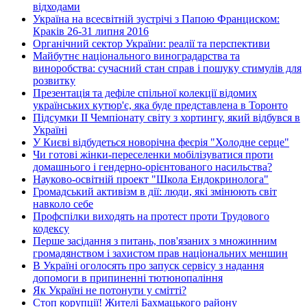
відходами
Україна на всесвітній зустрічі з Папою Франциском:
Краків 26-31 липня 2016
Органічний сектор України: реалії та перспективи
Майбутнє національного виноградарства та
виноробства: сучасний стан справ і пошуку стимулів для
розвитку
Презентація та дефіле спільної колекції відомих
українських кутюр'є, яка буде представлена в Торонто
Підсумки ІІ Чемпіонату світу з хортингу, який відбувся в
Україні
У Києві відбудеться новорічна феєрія "Холодне серце"
Чи готові жінки-переселенки мобілізуватися проти
домашнього і гендерно-орієнтованого насильства?
Науково-освітній проект "Школа Ендокринолога"
Громадський активізм в дії: люди, які змінюють світ
навколо себе
Профспілки виходять на протест проти Трудового
кодексу
Перше засідання з питань, пов'язаних з множинним
громадянством і захистом прав національних меншин
В Україні оголосять про запуск сервісу з надання
допомоги в припиненні тютюнопаління
Як Україні не потонути у смітті?
Стоп корупції! Жителі Бахмацького району