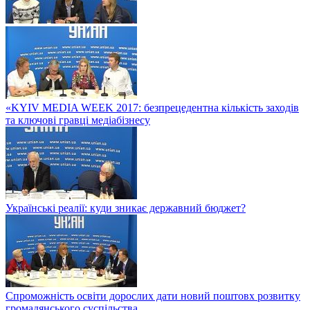
«KYIV MEDIA WEEK 2017: безпрецедентна кількість заходів
та ключові гравці медіабізнесу
Українські реалії: куди зникає державний бюджет?
Спроможність освіти дорослих дати новий поштовх розвитку
громадянського суспільства