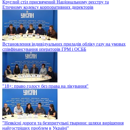
Круглий стіл присвячений Національному реєстру та
Етичному кодексу корпоративних директорів
Встановлення індивідуальних приладів обліку газу на умовах
співфінансування операторів ГРМ і ОСББ
"18+: право голосу без права на лікування"
"Неякісні дороги та безпритульні тварини: шляхи вирішення
найгостріших проблем в Україні"