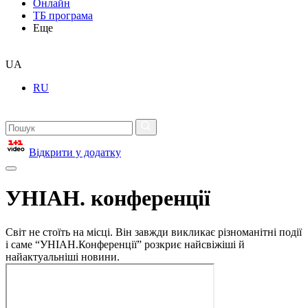
Онлайн
ТБ програма
Еще
UA
RU
Відкрити у додатку
УНІАН. конференції
Світ не стоїть на місці. Він завжди викликає різноманітні події
і саме “УНІАН.Конференції” розкриє найсвіжіші й
найактуальніші новини.