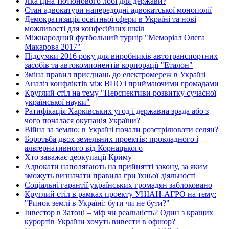
Яка ціна тютюнового лобі для держави?
Стан адвокатури напередодні адвокатської монополії
Демократизація освітньої сфери в Україні та нові
можливості для конфесійних шкіл
Міжнародний футбольний турнір "Меморіал Олега
Макарова 2017"
Підсумки 2016 року для виробників автотранспортних
засобів та автокомпонентів корпорації "Еталон"
Зміна правил приєднань до електромереж в Україні
Аналіз конфліктів між ВПО і приймаючими громадами
Круглий стіл на тему "Перспективи розвитку сучасної
української науки"
Ратифікація Харківських угод і державна зрада або з
чого почалася окупація України?
Війна за землю: в Україні почали розстрілювати селян?
Боротьба двох земельних проектів: провладного і
альтернативного від Корнацького
Хто заважає деокупації Криму
Адвокати наполягають на прийнятті закону, за яким
зможуть визначати правила гри їхньої діяльності
Соціальні гарантії українських громадян заблоковано
Круглий стіл в рамках проекту УНІАН-АГРО на тему:
"Ринок землі в Україні: бути чи не бути?"
Інвестор в Затоці – міф чи реальність? Один з кращих
курортів України хочуть вивести в офшор?