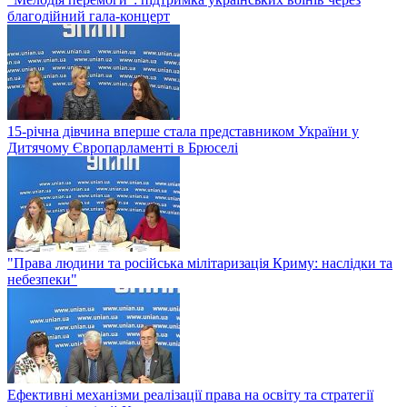
благодійний гала-концерт
15-річна дівчина вперше стала представником України у
Дитячому Європарламенті в Брюселі
"Права людини та російська мілітаризація Криму: наслідки та
небезпеки"
Ефективні механізми реалізації права на освіту та стратегії