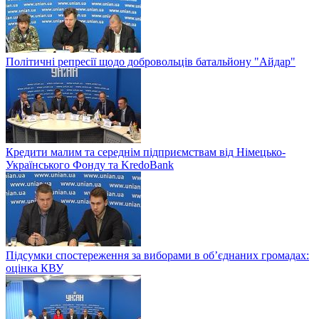
Політичні репресії щодо добровольців батальйону "Айдар"
Кредити малим та середнім підприємствам від Німецько-
Українського Фонду та KredoBank
Підсумки спостереження за виборами в об’єднаних громадах:
оцінка КВУ