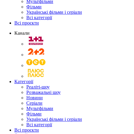
Мультфільми
Фільми
Українські фільми і серіали
Всі категорії
Всі проєкти
Канали
Категорії
Реаліті-шоу
Розважальні шоу
Новини
Серіали
Мультфільми
Фільми
Українські фільми і серіали
Всі категорії
Всі проєкти