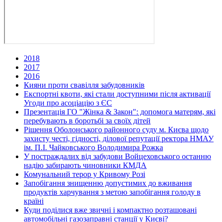
2018
2017
2016
Кияни проти свавілля забудовників
Експортні квоти, які стали доступними після активації
Угоди про асоціацію з ЄС
Презентація ГО "Жінка & Закон": допомога матерям, які
перебувають в боротьбі за своїх дітей
Рішення Оболонського районного суду м. Києва щодо
захисту честі, гідності, ділової репутації ректора НМАУ
ім. П.І. Чайковського Володимира Рожка
У постраждалих від забудови Войцеховського останню
надію забирають чиновники КМДА
Комунальний терор у Кривому Розі
Запобігання знищенню допустимих до вживання
продуктів харчування з метою запобігання голоду в
країні
Куди поділися вже звичні і компактно розташовані
автомобільні газозаправні станції у Києві?