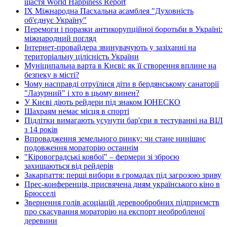
щастя World Happiness Report
ІХ Міжнародна Пасхальна асамблея "Духовність
об'єднує Україну"
Перемоги і поразки антикорупційної боротьби в Україні:
міжнародний погляд
Інтернет-провайдера звинувачують у зазіханні на
територіальну цілісність України
Муніципальна варта в Києві: як її створення вплине на
безпеку в місті?
Чому насправді отруїлися діти в бердянському санаторії
"Лазурний" і хто в цьому винен?
У Києві діють рейдери під знаком ЮНЕСКО
Шахраям немає місця в спорті
Підлітки вимагають усунути бар'єри в тестуванні на ВІЛ
з 14 років
Впровадження земельного ринку: чи стане нинішнє
подовження мораторію останнім
"Кіровоградські ковбої" – фермери зі зброєю
захищаються від рейдерів
Закарпаття: перші вибори в громадах під загрозою зриву
Прес-конференція, присвячена дням українського кіно в
Брюсселі
Звернення голів асоціацій деревообробних підприємств
про скасування мораторію на експорт необробленої
деревини