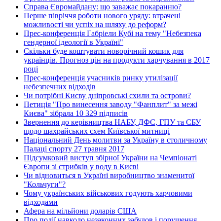
Справа Євромайдану: що заважає покаранню?
Перше півріччя роботи нового уряду: втрачені
можливості чи успіх на шляху до реформ?
Прес-конференція Габріели Кубі на тему "Небезпека
гендерної ідеології в Україні"
Скільки буде коштувати новорічний кошик для
українців. Прогноз цін на продукти харчування в 2017
році
Прес-конференція учасників ринку утилізації
небезпечних відходів
Чи потрібні Києву дніпровські схили та острови?
Петиція "Про винесення заводу "Фанплит" за межі
Києва" зібрала 10 329 підписів
Звернення до керівництва НАБУ, ДФС, ГПУ та СБУ
щодо шахрайських схем Київської митниці
Національний День молитви за Україну в столичному
Палаці спорту 27 травня 2017
Підсумковий виступ збірної України на Чемпіонаті
Європи зі стрибків у воду в Києві
Чи відновиться в Україні виробництво знаменитої
"Кольчуги"?
Чому українських військових годують харчовими
відходами
Афера на мільйони доларів США
Про події навколо незаконних забудов і порушення