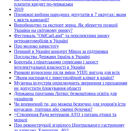
платити кредит по-черкаськи
2019
Проміжні вибори народних депутатів в 7 округах: яким
є якість кампанії?
Виробництво та експорт зерна. Як зберегти позиції
України на світовому ринку?
Фестиваль "OldCarLand" та перспективи ринку
ретроавтомобілів в Україні
Про молоко начистоту
Перший в Україні концерт Мінца за підтримки
Посольства Держави Ізраїль в Україні
Боротьба з піратськими сервісами і захист
інтелектуальної власності в Україні
Ринкові відносини після зміни УПП: вигода для всіх
"Яким насправді є інвестиційний клімат в країні?
Музична індустрія оприлюднить звернення з проханням
не допустити блокування області
Державна програма Литви: безкоштовна освіта для
українців
Чи впевнений ти, що можеш безпечно для здоров'я їсти
круасани, тортики або смачні булочки?
=Створення Ради ветеранів АТО з питань етики та
моралі
Про реконструкції згорілого Центрального гастроному
за адресою: Хрещатик, 40/1