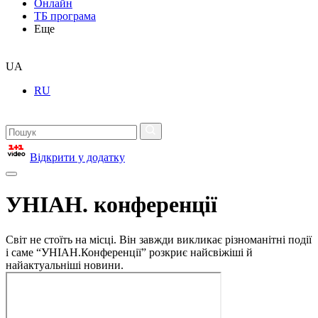
Онлайн
ТБ програма
Еще
UA
RU
Відкрити у додатку
УНІАН. конференції
Світ не стоїть на місці. Він завжди викликає різноманітні події
і саме “УНІАН.Конференції” розкриє найсвіжіші й
найактуальніші новини.