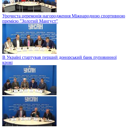
Урочиста церемонія нагородження Міжнародною спортивною
премією "Золотий Мангуст"
В Україні стартував перший донорський банк пуповинної
крові