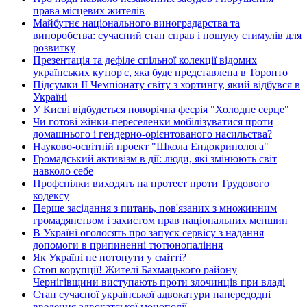
права місцевих жителів
Майбутнє національного виноградарства та
виноробства: сучасний стан справ і пошуку стимулів для
розвитку
Презентація та дефіле спільної колекції відомих
українських кутюр'є, яка буде представлена в Торонто
Підсумки ІІ Чемпіонату світу з хортингу, який відбувся в
Україні
У Києві відбудеться новорічна феєрія "Холодне серце"
Чи готові жінки-переселенки мобілізуватися проти
домашнього і гендерно-орієнтованого насильства?
Науково-освітній проект "Школа Ендокринолога"
Громадський активізм в дії: люди, які змінюють світ
навколо себе
Профспілки виходять на протест проти Трудового
кодексу
Перше засідання з питань, пов'язаних з множинним
громадянством і захистом прав національних меншин
В Україні оголосять про запуск сервісу з надання
допомоги в припиненні тютюнопаління
Як Україні не потонути у смітті?
Стоп корупції! Жителі Бахмацького району
Чернігівщини виступають проти злочинців при владі
Стан сучасної української адвокатури напередодні
введення адвокатської монополії