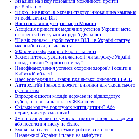
Інвалідів на візку позбавили можливості пройти
реабілітацію
"Вірю - не вірю": в Україні стартує інноваційна кампанія
з профілактики ВІЛ
Нові обставини у справі мера Момота
Асоціація приватних медичних установ України: мета
створення і очікування щодо її діяльності
"Не вір словам – зроби тест на ВІЛ": в Україні стартує
масштабна соціальна акція
500-річчя реформації в Україні та світі
Захист інтелектуальної власності: чи загрожує Україні
попадання до "чорного списку"
Недофінансування установ охорони здоров'я і освіти в
Київській області
Прес-конференція Лікарні ізраїльської онкології LISOD
Антирелігійні законопроекти: виклики для українського
суспільства
Впродовж шести місяців держава не відшкодовує
субсидії і пільги на оплату ЖК-послуг
Скільки коштує порятунок життя дитини? Або
порятунок страхуванням!
Зміни в ліцензійних умовах – протидія торгівлі людьми
або посилення тиску на бізнес
Будівельна галузь: підсумки роботи за 25 років
Незалежної України і плани на майбутнє