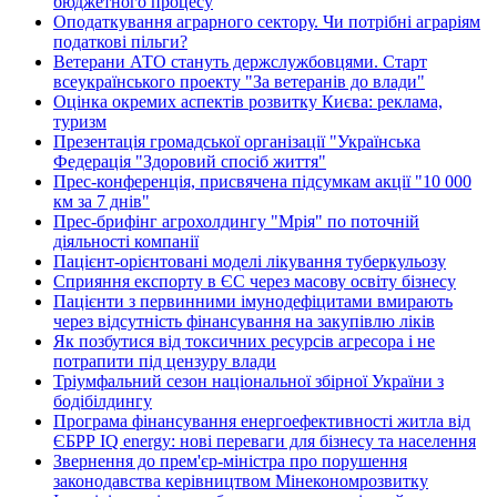
бюджетного процесу
Оподаткування аграрного сектору. Чи потрібні аграріям
податкові пільги?
Ветерани АТО стануть держслужбовцями. Старт
всеукраїнського проекту "За ветеранів до влади"
Оцінка окремих аспектів розвитку Києва: реклама,
туризм
Презентація громадської організації "Українська
Федерація "Здоровий спосіб життя"
Прес-конференція, присвячена підсумкам акції "10 000
км за 7 днів"
Прес-брифінг агрохолдингу "Мрія" по поточній
діяльності компанії
Пацієнт-орієнтовані моделі лікування туберкульозу
Сприяння експорту в ЄС через масову освіту бізнесу
Пацієнти з первинними імунодефіцитами вмирають
через відсутність фінансування на закупівлю ліків
Як позбутися від токсичних ресурсів агресора і не
потрапити під цензуру влади
Тріумфальний сезон національної збірної України з
бодібілдингу
Програма фінансування енергоефективності житла від
ЄБРР IQ energy: нові переваги для бізнесу та населення
Звернення до прем'єр-міністра про порушення
законодавства керівництвом Мінекономрозвитку