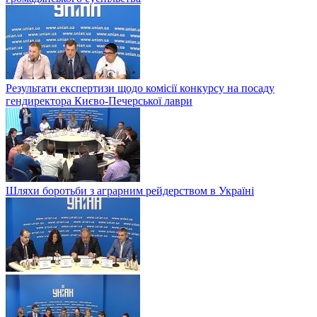
Результати експертизи щодо комісії конкурсу на посаду
гендиректора Києво-Печерської лаври
Шляхи боротьби з аграрним рейдерством в Українi