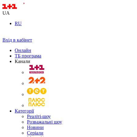
UA
RU
Вхід в кабінет
Онлайн
ТБ програма
Канали
Категорії
Реаліті-шоу
Розважальні шоу
Новини
Серіали