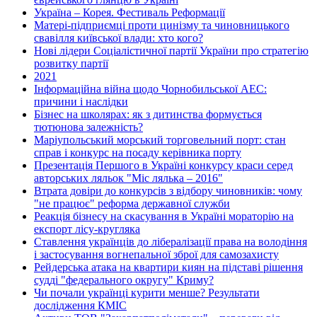
Україна – Корея. Фестиваль Реформації
Матері-підприємці проти цинізму та чиновницького
свавілля київської влади: хто кого?
Нові лідери Соціалістичної партії України про стратегію
розвитку партії
2021
Інформаційна війна щодо Чорнобильської АЕС:
причини і наслідки
Бізнес на школярах: як з дитинства формується
тютюнова залежність?
Маріупольський морський торговельний порт: стан
справ і конкурс на посаду керівника порту
Презентація Першого в Україні конкурсу краси серед
авторських ляльок "Міс лялька – 2016"
Втрата довіри до конкурсів з відбору чиновників: чому
"не працює" реформа державної служби
Реакція бізнесу на скасування в Україні мораторію на
експорт лісу-кругляка
Ставлення українців до лібералізації права на володіння
і застосування вогнепальної зброї для самозахисту
Рейдерська атака на квартири киян на підставі рішення
судді "федерального округу" Криму?
Чи почали українці курити менше? Результати
дослідження КМІС