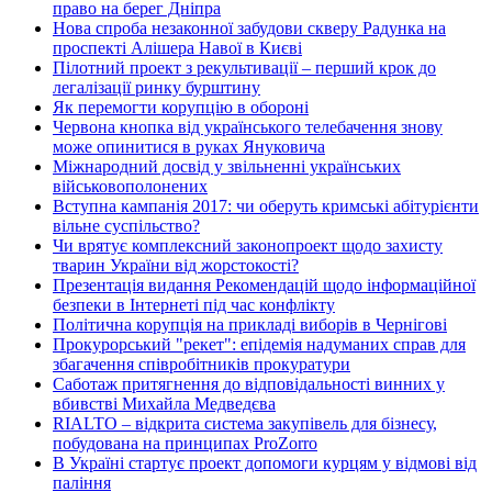
право на берег Дніпра
Нова спроба незаконної забудови скверу Радунка на
проспекті Алішера Навої в Києві
Пілотний проект з рекультивації – перший крок до
легалізації ринку бурштину
Як перемогти корупцію в обороні
Червона кнопка від українського телебачення знову
може опинитися в руках Януковича
Міжнародний досвід у звільненні українських
військовополонених
Вступна кампанія 2017: чи оберуть кримські абітурієнти
вільне суспільство?
Чи врятує комплексний законопроект щодо захисту
тварин України від жорстокості?
Презентація видання Рекомендацій щодо інформаційної
безпеки в Інтернеті під час конфлікту
Політична корупція на прикладі виборів в Чернігові
Прокурорський "рекет": епідемія надуманих справ для
збагачення співробітників прокуратури
Саботаж притягнення до відповідальності винних у
вбивстві Михайла Медведєва
RIALTO – відкрита система закупівель для бізнесу,
побудована на принципах ProZorro
В Україні стартує проект допомоги курцям у відмові від
паління