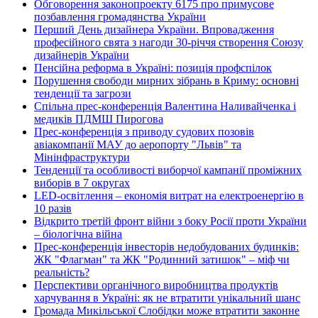
Обговорення законопроекту 6175 про примусове
позбавлення громадянства України
Перший День дизайнера України. Впровадження
професійного свята з нагоди 30-річчя створення Союзу
дизайнерів України
Пенсійна реформа в Україні: позиція профспілок
Порушення свободи мирних зібрань в Криму: основні
тенденції та загрози
Спільна прес-конференція Валентина Наливайченка і
медиків ПДМШ Пирогова
Прес-конференція з приводу судових позовів
авіакомпанії МАУ до аеропорту "Львів" та
Мінінфраструктури
Тенденції та особливості виборчої кампанії проміжних
виборів в 7 округах
LED-освітлення – економія витрат на електроенергію в
10 разів
Відкрито третій фронт війни з боку Росії проти України
– біологічна війна
Прес-конференція інвесторів недобудованих будинків:
ЖК "Флагман" та ЖК "Родинний затишок" – міф чи
реальність?
Перспективи органічного виробництва продуктів
харчування в Україні: як не втратити унікальний шанс
Громада Микільської Слобідки може втратити законне