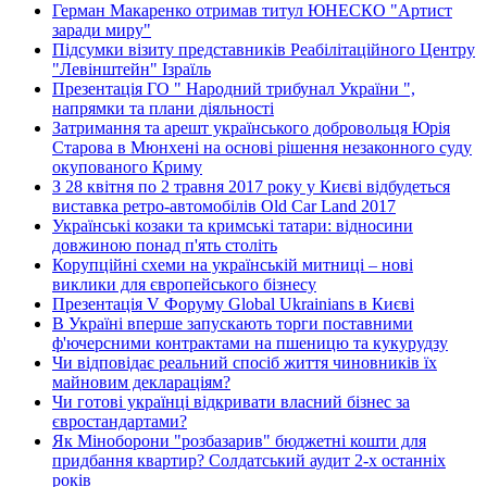
Герман Макаренко отримав титул ЮНЕСКО "Артист
заради миру"
Підсумки візиту представників Реабілітаційного Центру
"Левінштейн" Ізраїль
Презентація ГО " Народний трибунал України ",
напрямки та плани діяльності
Затримання та арешт українського добровольця Юрія
Старова в Мюнхені на основі рішення незаконного суду
окупованого Криму
З 28 квітня по 2 травня 2017 року у Києві відбудеться
виставка ретро-автомобілів Old Car Land 2017
Українські козаки та кримські татари: відносини
довжиною понад п'ять століть
Корупційні схеми на українській митниці – нові
виклики для європейського бізнесу
Презентація V Форуму Global Ukrainians в Києві
В Україні вперше запускають торги поставними
ф'ючерсними контрактами на пшеницю та кукурудзу
Чи відповідає реальний спосіб життя чиновників їх
майновим деклараціям?
Чи готові українці відкривати власний бізнес за
євростандартами?
Як Міноборони "розбазарив" бюджетні кошти для
придбання квартир? Солдатський аудит 2-х останніх
років