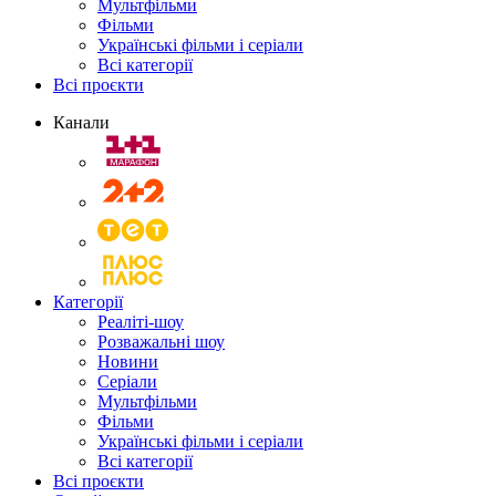
Мультфільми
Фільми
Українські фільми і серіали
Всі категорії
Всі проєкти
Канали
Категорії
Реаліті-шоу
Розважальні шоу
Новини
Серіали
Мультфільми
Фільми
Українські фільми і серіали
Всі категорії
Всі проєкти