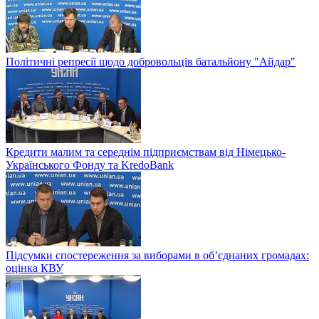
Політичні репресії щодо добровольців батальйону "Айдар"
Кредити малим та середнім підприємствам від Німецько-
Українського Фонду та KredoBank
Підсумки спостереження за виборами в об’єднаних громадах:
оцінка КВУ