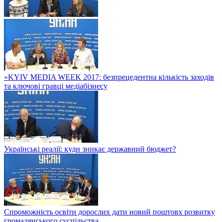
«KYIV MEDIA WEEK 2017: безпрецедентна кількість заходів
та ключові гравці медіабізнесу
Українські реалії: куди зникає державний бюджет?
Спроможність освіти дорослих дати новий поштовх розвитку
громадянського суспільства