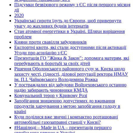
Підсумки безвізового режиму з ЄС після першого місяця
дії
2020
Українські сироти їдуть до Європи, щоб привернути
увагу до жахливих буднів інтернатів
Стан атомної енергетики в Україні. Шляхи вирішення
проблем
Кияни проти свавілля забудовників
Експортні квоти, які стали доступними після активації
Угоди про асоціацію з ЄС
Презентація ГО "Жінка & Закон": допомога матерям, які
перебувають в боротьбі за своїх дітей
Рішення Оболонського районного суду м. Києва щодо
захисту честі, гідності, ділової репутації ректора НМАУ
ім. П.І. Чайковського Володимира Рожка
У постраждалих від забудови Войцеховського останню
надію забирають чиновники КМДА
Комунальний терор у Кривому Розі
Запобігання знищенню допустимих до вживання
продуктів харчування з метою запобігання голоду в
країні
Куди поділися вже звичні і компактно розташовані
автомобільні газозаправні станції у Києві?
#Нашілюді – Made in UA – презентація першого
єврейського глянцю в Україні