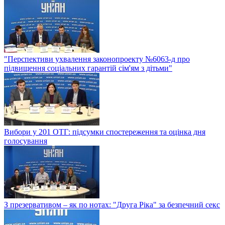
"Перспективи ухвалення законопроекту №6063-д про
підвищення соціальних гарантій сім'ям з дітьми"
Вибори у 201 ОТГ: підсумки спостереження та оцінка дня
голосування
З презервативом – як по нотах: "Друга Ріка" за безпечний секс