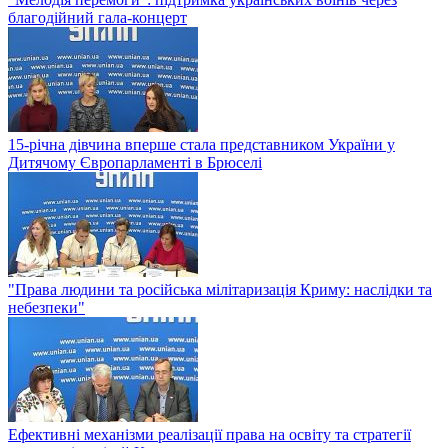
благодійний гала-концерт
15-річна дівчина вперше стала представником України у
Дитячому Європарламенті в Брюселі
"Права людини та російська мілітаризація Криму: наслідки та
небезпеки"
Ефективні механізми реалізації права на освіту та стратегії