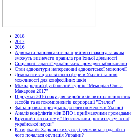
2018
2017
2016
Адвокати наполягають на прийнятті закону, за яким
зможуть визначати правила гри їхньої діяльності
Соціальні гарантії українських громадян заблоковано
Стан адвокатури напередодні адвокатської монополії
Демократизація освітньої сфери в Україні та нові
можливості для конфесійних шкіл
Міжнародний футбольний турнір "Меморіал Олега
Макарова 2017"
Підсумки 2016 року для виробників автотранспортних
засобів та автокомпонентів корпорації "Еталон"
Зміна правил приєднань до електромереж в Україні
Аналіз конфліктів між ВПО і приймаючими громадами
Круглий стіл на тему "Перспективи розвитку сучасної
української науки"
Ратифікація Харківських угод і державна зрада або з
чого почалася окупація України?