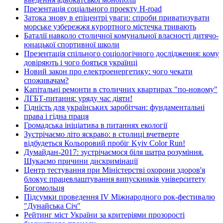
Презентація соціального проекту H-road
Затока знову в епіцентрі уваги: спроби приватизувати
морське узбережжя курортного містечка тривають
Баталії навколо столичної комунальної власності дитячо-
юнацької спортивної школи
Презентація спільного соціологічного дослідження: кому
довіряють і чого бояться українці
Новий закон про електроенергетику: чого чекати
споживачам?
Капітальні ремонти в столичних квартирах "по-новому"
ЛГБТ-питання: уряду час діяти!
Гідність для українських заробітчан: фундаментальні
права і гідна праця
Громадська ініціатива в питаннях екології
Зустрічаємо літо яскраво: в столиці вчетверте
відбудеться Кольоровий пробіг Kyiv Color Run!
Думайдан-2017: зустрічаємося біля шатра розуміння.
Шукаємо причини дискримінації
Центр тестування при Міністерстві охорони здоров'я
блокує працевлаштування випускників університету
Богомольця
Підсумки проведення IV Міжнародного рок-фестивалю
"Дунайська Січ"
Рейтинг міст України за критеріями прозорості