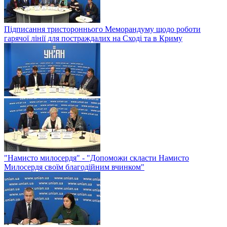
Підписання тристороннього Меморандуму щодо роботи
гарячої лінії для постраждалих на Сході та в Криму
"Намисто милосердя" - "Допоможи скласти Намисто
Милосердя своїм благодійним вчинком"