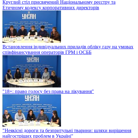
Круглий стіл присвячений Національному реєстру та
Етичному кодексу корпоративних директорів
Встановлення індивідуальних приладів обліку газу на умовах
співфінансування операторів ГРМ і ОСББ
"18+: право голосу без права на лікування"
"Неякісні дороги та безпритульні тварини: шляхи вирішення
найгостріших проблем в Україні"