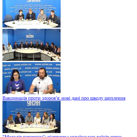
Вакцинація проти здоров'я: нові дані про шкоду щеплення
"Мелодія перемоги": підтримка українських воїнів через