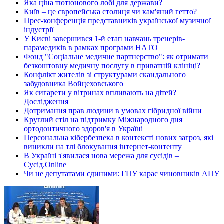
Яка ціна тютюнового лобі для держави?
Київ – це європейська столиця чи кам'яний гетто?
Прес-конференція представників української музичної
індустрії
У Києві завершився 1-й етап навчань тренерів-
парамедиків в рамках програми НАТО
Фонд "Соціальне медичне партнерство": як отримати
безкоштовну медичну послугу в приватній клініці?
Конфлікт жителів зі структурами скандального
забудовника Войцеховського
Як сигарети у вітринах впливають на дітей?
Дослідження
Дотримання прав людини в умовах гібридної війни
Круглий стіл на підтримку Міжнародного дня
ортодонтичного здоров'я в Україні
Персональна кібербезпека в контексті нових загроз, які
виникли на тлі блокування інтернет-контенту
В Україні з'явилася нова мережа для сусідів –
Сусід.Online
Чи не депутатами єдиними: ГПУ карає чиновників АПУ