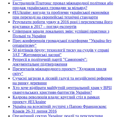
Екстрадиція Платона: провал міжнародної політики або
продаж українських громадян за мільярд?
#EUkraine: вигоди та проблеми української економіки
при переході на європейські технічні стандарти
Результати роботи уряду в 2016 році і перспектива його
відставки в 2017 – погляд експертів
Співпраця заради локальних змін: успішні практики з
Польщі та України
Прес-конференція громадської платформи "Україна без
сепаратизму"
50 відтінків бруду: технології тиску на суддів у справі
ЗАТ "Житомирські ласощі"
Репресії в політичній партії "Самопоміч":
документальне підтвердження
Презентація міжнародного проекту "Художня хвиля
світу"
Сучасні загрози в лісовій галузі та нездійснені реформи
на ринку деревини
Хто хоче відібрати майбутній центральний храм у ВРЦ
євангельських християн-баптистів України?
Кадрова революція влади: круглий стіл в рамках
проекту #EUkraine
Україна на всесвітній зустрічі з Папою Франциском:
Краків 26-31 липня 2016
Органічний сектор України: реалії та перспективи