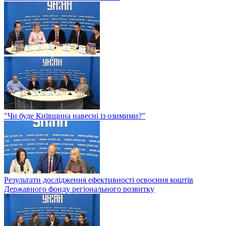
"Чи буде Київщина навесні із озимими?"
Результати дослідження ефективності освоєння коштів
Державного фонду регіонального розвитку