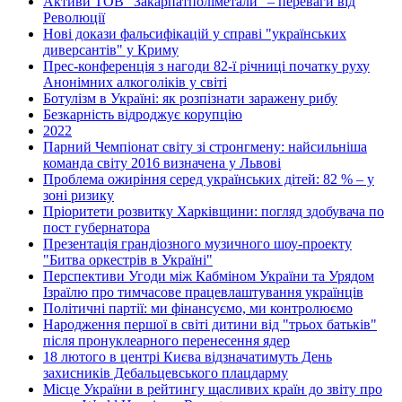
Активи ТОВ "Закарпатполіметали" – переваги від
Революції
Нові докази фальсифікацій у справі "українських
диверсантів" у Криму
Прес-конференція з нагоди 82-ї річниці початку руху
Анонімних алкоголіків у світі
Ботулізм в Україні: як розпізнати заражену рибу
Безкарність відроджує корупцію
2022
Парний Чемпіонат світу зі стронгмену: найсильніша
команда світу 2016 визначена у Львові
Проблема ожиріння серед українських дітей: 82 % – у
зоні ризику
Пріоритети розвитку Харківщини: погляд здобувача по
пост губернатора
Презентація грандіозного музичного шоу-проекту
"Битва оркестрів в Україні"
Перспективи Угоди між Кабміном України та Урядом
Ізраїлю про тимчасове працевлаштування українців
Політичні партії: ми фінансуємо, ми контролюємо
Народження першої в світі дитини від "трьох батьків"
після пронуклеарного перенесення ядер
18 лютого в центрі Києва відзначатимуть День
захисників Дебальцевського плацдарму
Місце України в рейтингу щасливих країн до звіту про