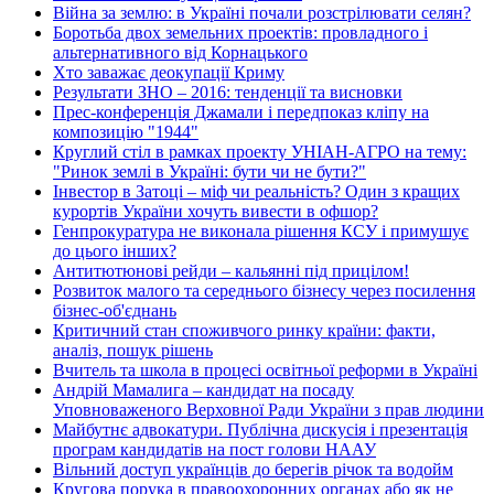
Війна за землю: в Україні почали розстрілювати селян?
Боротьба двох земельних проектів: провладного і
альтернативного від Корнацького
Хто заважає деокупації Криму
Результати ЗНО – 2016: тенденції та висновки
Прес-конференція Джамали і передпоказ кліпу на
композицію "1944"
Круглий стіл в рамках проекту УНІАН-АГРО на тему:
"Ринок землі в Україні: бути чи не бути?"
Інвестор в Затоці – міф чи реальність? Один з кращих
курортів України хочуть вивести в офшор?
Генпрокуратура не виконала рішення КСУ і примушує
до цього інших?
Антитютюнові рейди – кальянні під прицілом!
Розвиток малого та середнього бізнесу через посилення
бізнес-об'єднань
Критичний стан споживчого ринку країни: факти,
аналіз, пошук рішень
Вчитель та школа в процесі освітньої реформи в Україні
Андрій Мамалига – кандидат на посаду
Уповноваженого Верховної Ради України з прав людини
Майбутнє адвокатури. Публічна дискусія і презентація
програм кандидатів на пост голови НААУ
Вільний доступ українців до берегів річок та водойм
Кругова порука в правоохоронних органах або як не