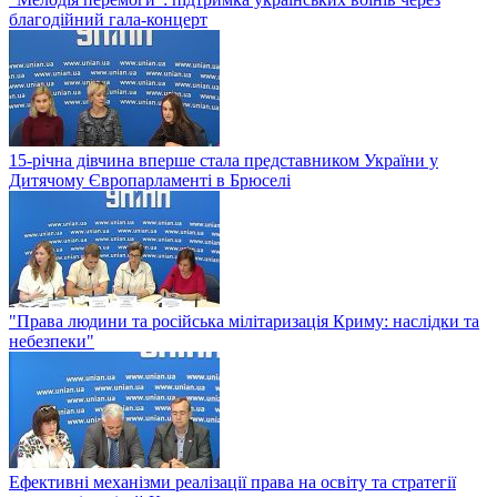
благодійний гала-концерт
15-річна дівчина вперше стала представником України у
Дитячому Європарламенті в Брюселі
"Права людини та російська мілітаризація Криму: наслідки та
небезпеки"
Ефективні механізми реалізації права на освіту та стратегії