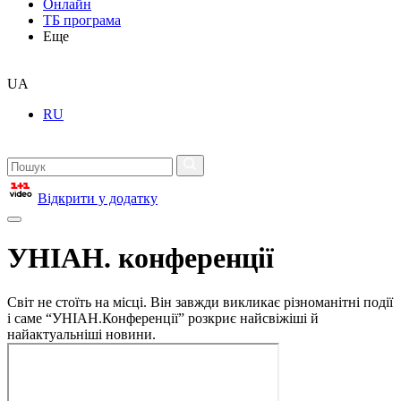
Онлайн
ТБ програма
Еще
UA
RU
Відкрити у додатку
УНІАН. конференції
Світ не стоїть на місці. Він завжди викликає різноманітні події
і саме “УНІАН.Конференції” розкриє найсвіжіші й
найактуальніші новини.