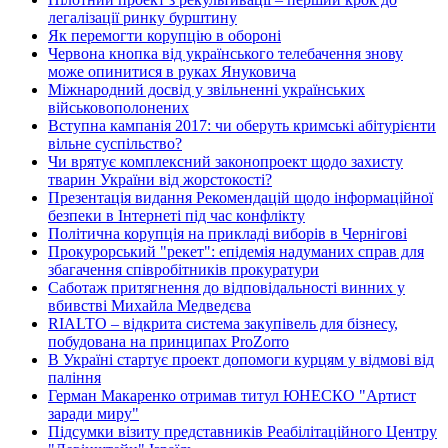
легалізації ринку бурштину
Як перемогти корупцію в обороні
Червона кнопка від українського телебачення знову
може опинитися в руках Януковича
Міжнародний досвід у звільненні українських
військовополонених
Вступна кампанія 2017: чи оберуть кримські абітурієнти
вільне суспільство?
Чи врятує комплексний законопроект щодо захисту
тварин України від жорстокості?
Презентація видання Рекомендацій щодо інформаційної
безпеки в Інтернеті під час конфлікту
Політична корупція на прикладі виборів в Чернігові
Прокурорський "рекет": епідемія надуманих справ для
збагачення співробітників прокуратури
Саботаж притягнення до відповідальності винних у
вбивстві Михайла Медведєва
RIALTO – відкрита система закупівель для бізнесу,
побудована на принципах ProZorro
В Україні стартує проект допомоги курцям у відмові від
паління
Герман Макаренко отримав титул ЮНЕСКО "Артист
заради миру"
Підсумки візиту представників Реабілітаційного Центру