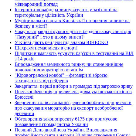
міжнародний погляд
Інтернет-провайдера звинувачують у зазіханні на
територіальну цілісність України
Муніципальна варта в Києві: як її створення вплине на
безпеку в місті?
Чому насправді отруїлися діти в бердянському санаторії
"Лазурний" і хто в цьому винен?
У Києві діють рейдери під знаком ЮНЕСКО
Шахраям немає місця в спорті
Підлітки вимагають усунути бар'єри в тестуванні на ВІЛ
з 14 років
Впровадження земельного ринку: чи стане нинішнє
подовження мораторію останнім
"Кіровоградські ковбої" – фермери зі зброєю
захищаються від рейдерів
Закарпаття: перші вибори в громадах під загрозою зриву
Прес-конференція, присвячена дням українського кіно в
Брюсселі
Звернення голів асоціацій деревообробних підприємств
про скасування мораторію на експорт необробленої
деревини
Обговорення законопроекту 6175 про примусове
позбавлення громадянства України
Перший День дизайнера України. Впровадження
професійного свята з нагоди 30-річчя створення Союзу