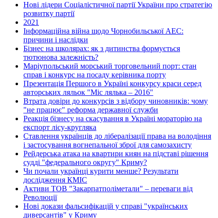
Нові лідери Соціалістичної партії України про стратегію
розвитку партії
2021
Інформаційна війна щодо Чорнобильської АЕС:
причини і наслідки
Бізнес на школярах: як з дитинства формується
тютюнова залежність?
Маріупольський морський торговельний порт: стан
справ і конкурс на посаду керівника порту
Презентація Першого в Україні конкурсу краси серед
авторських ляльок "Міс лялька – 2016"
Втрата довіри до конкурсів з відбору чиновників: чому
"не працює" реформа державної служби
Реакція бізнесу на скасування в Україні мораторію на
експорт лісу-кругляка
Ставлення українців до лібералізації права на володіння
і застосування вогнепальної зброї для самозахисту
Рейдерська атака на квартири киян на підставі рішення
судді "федерального округу" Криму?
Чи почали українці курити менше? Результати
дослідження КМІС
Активи ТОВ "Закарпатполіметали" – переваги від
Революції
Нові докази фальсифікацій у справі "українських
диверсантів" у Криму