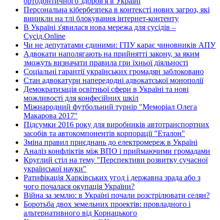
ортодонтичного здоров'я в Україні
Персональна кібербезпека в контексті нових загроз, які
виникли на тлі блокування інтернет-контенту
В Україні з'явилася нова мережа для сусідів –
Сусід.Online
Чи не депутатами єдиними: ГПУ карає чиновників АПУ
Адвокати наполягають на прийнятті закону, за яким
зможуть визначати правила гри їхньої діяльності
Соціальні гарантії українських громадян заблоковано
Стан адвокатури напередодні адвокатської монополії
Демократизація освітньої сфери в Україні та нові
можливості для конфесійних шкіл
Міжнародний футбольний турнір "Меморіал Олега
Макарова 2017"
Підсумки 2016 року для виробників автотранспортних
засобів та автокомпонентів корпорації "Еталон"
Зміна правил приєднань до електромереж в Україні
Аналіз конфліктів між ВПО і приймаючими громадами
Круглий стіл на тему "Перспективи розвитку сучасної
української науки"
Ратифікація Харківських угод і державна зрада або з
чого почалася окупація України?
Війна за землю: в Україні почали розстрілювати селян?
Боротьба двох земельних проектів: провладного і
альтернативного від Корнацького