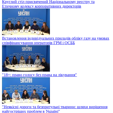
Круглий стіл присвячений Національному реєстру та
Етичному кодексу корпоративних директорів
Встановлення індивідуальних приладів обліку газу на умовах
співфінансування операторів ГРМ і ОСББ
"18+: право голосу без права на лікування"
"Неякісні дороги та безпритульні тварини: шляхи вирішення
найгостріших проблем в Україні"