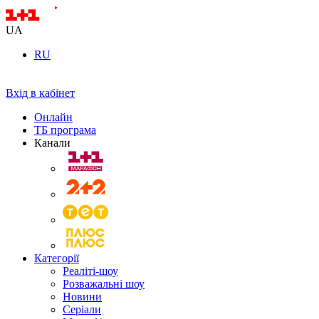
UA
RU
Вхід в кабінет
Онлайн
ТБ програма
Канали
Категорії
Реаліті-шоу
Розважальні шоу
Новини
Серіали