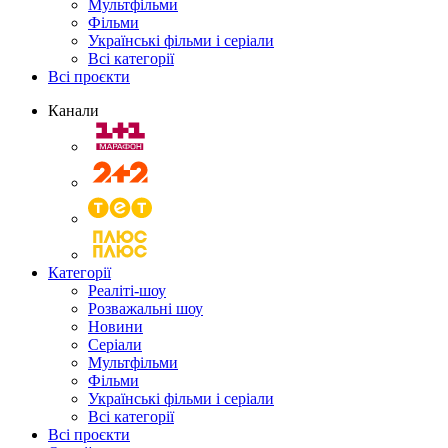
Мультфільми
Фільми
Українські фільми і серіали
Всі категорії
Всі проєкти
Канали
Категорії
Реаліті-шоу
Розважальні шоу
Новини
Серіали
Мультфільми
Фільми
Українські фільми і серіали
Всі категорії
Всі проєкти