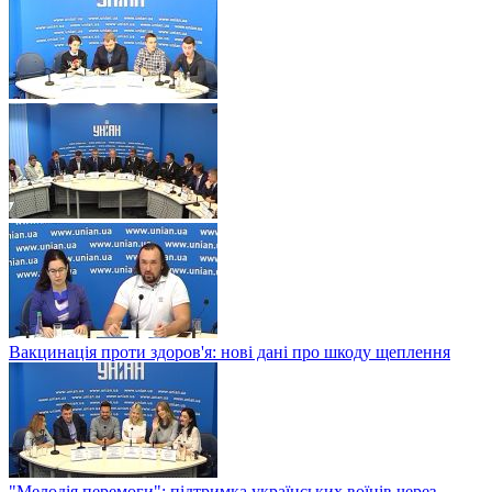
Вакцинація проти здоров'я: нові дані про шкоду щеплення
"Мелодія перемоги": підтримка українських воїнів через