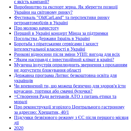
є якість кампанії?
Виробництво та експорт зерна. Як зберегти позиції
України на світовому ринку?
Фестиваль "OldCarLand" та перспективи ринку
ретроавтомобілів в Україні
Про молоко начистоту
Перший в Україні концерт Мінца за підтримки
Посольства Держави Ізраїль в Україні
Боротьба з піратськими сервісами і захист
інтелектуальної власності в Україні
Ринкові відносини після зміни УПП: вигода для всіх
"Яким насправді є інвестиційний клімат в країні?
Музична індустрія оприлюднить звернення з проханням
не допустити блокування області
Державна програма Литви: безкоштовна освіта для
українців
Чи впевнений ти, що можеш безпечно для здоров'я їсти
круасани, тортики або смачні булочки?
=Створення Ради ветеранів АТО з питань етики та
моралі
Про реконструкції згорілого Центрального гастроному
за адресою: Хрещатик, 40/1
Підсумки безвізового режиму з ЄС після першого місяця
дії
2020