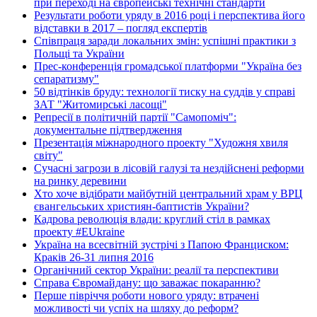
при переході на європейські технічні стандарти
Результати роботи уряду в 2016 році і перспектива його
відставки в 2017 – погляд експертів
Співпраця заради локальних змін: успішні практики з
Польщі та України
Прес-конференція громадської платформи "Україна без
сепаратизму"
50 відтінків бруду: технології тиску на суддів у справі
ЗАТ "Житомирські ласощі"
Репресії в політичній партії "Самопоміч":
документальне підтвердження
Презентація міжнародного проекту "Художня хвиля
світу"
Сучасні загрози в лісовій галузі та нездійснені реформи
на ринку деревини
Хто хоче відібрати майбутній центральний храм у ВРЦ
євангельських християн-баптистів України?
Кадрова революція влади: круглий стіл в рамках
проекту #EUkraine
Україна на всесвітній зустрічі з Папою Франциском:
Краків 26-31 липня 2016
Органічний сектор України: реалії та перспективи
Справа Євромайдану: що заважає покаранню?
Перше півріччя роботи нового уряду: втрачені
можливості чи успіх на шляху до реформ?