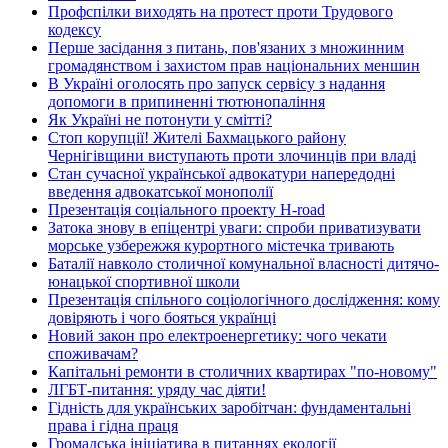
Профспілки виходять на протест проти Трудового
кодексу
Перше засідання з питань, пов'язаних з множинним
громадянством і захистом прав національних меншин
В Україні оголосять про запуск сервісу з надання
допомоги в припиненні тютюнопаління
Як Україні не потонути у смітті?
Стоп корупції! Жителі Бахмацького району
Чернігівщини виступають проти злочинців при владі
Стан сучасної української адвокатури напередодні
введення адвокатської монополії
Презентація соціального проекту H-road
Затока знову в епіцентрі уваги: спроби приватизувати
морське узбережжя курортного містечка тривають
Баталії навколо столичної комунальної власності дитячо-
юнацької спортивної школи
Презентація спільного соціологічного дослідження: кому
довіряють і чого бояться українці
Новий закон про електроенергетику: чого чекати
споживачам?
Капітальні ремонти в столичних квартирах "по-новому"
ЛГБТ-питання: уряду час діяти!
Гідність для українських заробітчан: фундаментальні
права і гідна праця
Громадська ініціатива в питаннях екології