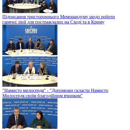
Підписання тристороннього Меморандуму щодо роботи
гарячої лінії для постраждалих на Сході та в Криму
"Намисто милосердя" - "Допоможи скласти Намисто
Милосердя своїм благодійним вчинком"