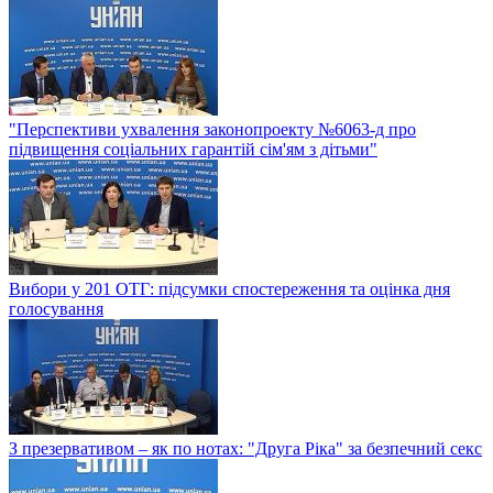
"Перспективи ухвалення законопроекту №6063-д про
підвищення соціальних гарантій сім'ям з дітьми"
Вибори у 201 ОТГ: підсумки спостереження та оцінка дня
голосування
З презервативом – як по нотах: "Друга Ріка" за безпечний секс