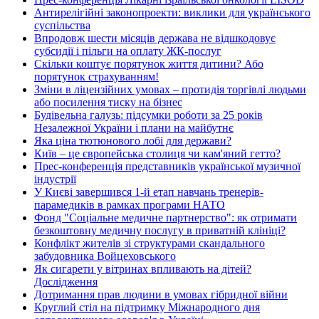
Антирелігійні законопроекти: виклики для українського
суспільства
Впродовж шести місяців держава не відшкодовує
субсидії і пільги на оплату ЖК-послуг
Скільки коштує порятунок життя дитини? Або
порятунок страхуванням!
Зміни в ліцензійних умовах – протидія торгівлі людьми
або посилення тиску на бізнес
Будівельна галузь: підсумки роботи за 25 років
Незалежної України і плани на майбутнє
Яка ціна тютюнового лобі для держави?
Київ – це європейська столиця чи кам'яний гетто?
Прес-конференція представників української музичної
індустрії
У Києві завершився 1-й етап навчань тренерів-
парамедиків в рамках програми НАТО
Фонд "Соціальне медичне партнерство": як отримати
безкоштовну медичну послугу в приватній клініці?
Конфлікт жителів зі структурами скандального
забудовника Войцеховського
Як сигарети у вітринах впливають на дітей?
Дослідження
Дотримання прав людини в умовах гібридної війни
Круглий стіл на підтримку Міжнародного дня