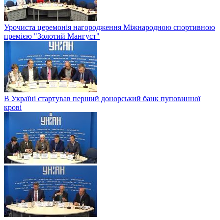
Урочиста церемонія нагородження Міжнародною спортивною
премією "Золотий Мангуст"
В Україні стартував перший донорський банк пуповинної
крові