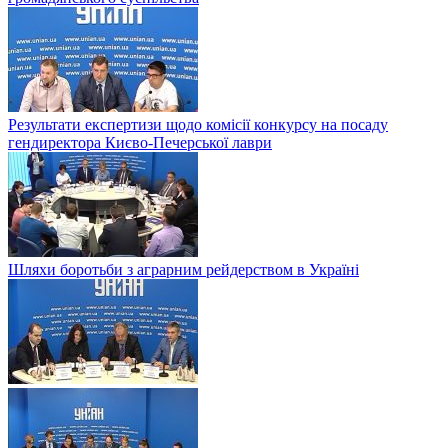
Результати експертизи щодо комісії конкурсу на посаду
гендиректора Києво-Печерської лаври
Шляхи боротьби з аграрним рейдерством в Українi