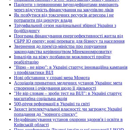
Пацієнти з первинними імунодефіцитами вмирають
через відсутність фінансування на закупівлю ліків
Як позбутися від токсичних ресурсів агресора і не
потрапити під цензуру влади
Тріумфальний сезон національної збірної України з
бодібілдингу
Програма фінансування енергоефективності житла від
ЄБРР IQ energy: нові переваги для бізнесу та населення
Звернення до прем'єр-міністра про порушення
законодавства керівництвом Мінекономрозвитку
Інвалідів на візку позбавили можливості пройти
реабілітацію
"Вірю - не вірю": в Україні стартує інноваційна кампанія
з профілактики ВІЛ
Нові обставини у справі мера Момота
Асоціація приватних медичних установ України: мета
створення і очікування щодо її діяльності
"Не вір словам – зроби тест на ВІЛ": в Україні стартує
масштабна соціальна акція
500-річчя реформації в Україні та світі
Захист інтелектуальної власності: чи загрожує Україні
попадання до "чорного списку"
Недофінансування установ охорони здоров'я і освіти в
Київській області
Прес-конференція Лікарні ізраїльської онкології LISOD