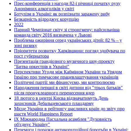
Прес-конференція з нагоди 82-ї річниці початку руху
Анонімних алкоголіків у світі
Ботулізм в Україні: як розпізнати заражену рибу
Безкарність відроджує корупцію
2022
Парний Чемпіонат світу зі стронгмену: найсильніша
команда світу 2016 визначена у Львові
Проблема ожиріння серед українських дітей: 82 % – у
зоні ризику
Пріоритети розвитку Харківщини: погляд здобувача по
пост губернатора
Презентація грандіозного музичного шоу-проекту
"Битва оркестрів в Україні"
Перспективи Угоди між Кабміном України та Урядом
Ізраїлю про тимчасове працевлаштування українців
Політичні партії: ми фінансуємо, ми контролюємо
Народження першої в світі дитини від "трьох батьків"
після пронуклеарного перенесення ядер
18 лютого в центрі Києва відзначатимуть День
захисників Дебальцевського плацдарму
Місце України в рейтингу щасливих країн до звіту про
щастя World Happiness Report
ІХ Міжнародна Пасхальна асамблея "Духовність
об'єднує Україну"
Перемоги і поразки антикорупційної боротьби в Україні: