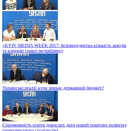
«KYIV MEDIA WEEK 2017: безпрецедентна кількість заходів
та ключові гравці медіабізнесу
Українські реалії: куди зникає державний бюджет?
Спроможність освіти дорослих дати новий поштовх розвитку
громадянського суспільства