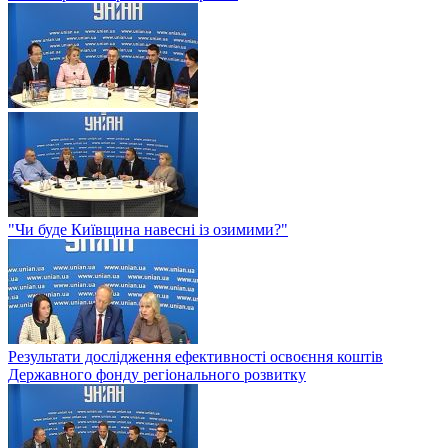
"Чи буде Київщина навесні із озимими?"
Результати дослідження ефективності освоєння коштів
Державного фонду регіонального розвитку