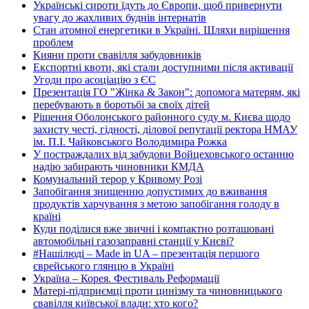
Українські сироти їдуть до Європи, щоб привернути
увагу до жахливих буднів інтернатів
Стан атомної енергетики в Україні. Шляхи вирішення
проблем
Кияни проти свавілля забудовників
Експортні квоти, які стали доступними після активації
Угоди про асоціацію з ЄС
Презентація ГО "Жінка & Закон": допомога матерям, які
перебувають в боротьбі за своїх дітей
Рішення Оболонського районного суду м. Києва щодо
захисту честі, гідності, ділової репутації ректора НМАУ
ім. П.І. Чайковського Володимира Рожка
У постраждалих від забудови Войцеховського останню
надію забирають чиновники КМДА
Комунальний терор у Кривому Розі
Запобігання знищенню допустимих до вживання
продуктів харчування з метою запобігання голоду в
країні
Куди поділися вже звичні і компактно розташовані
автомобільні газозаправні станції у Києві?
#Нашілюді – Made in UA – презентація першого
єврейського глянцю в Україні
Україна – Корея. Фестиваль Реформації
Матері-підприємці проти цинізму та чиновницького
свавілля київської влади: хто кого?