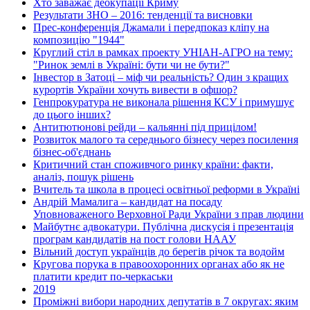
Хто заважає деокупації Криму
Результати ЗНО – 2016: тенденції та висновки
Прес-конференція Джамали і передпоказ кліпу на
композицію "1944"
Круглий стіл в рамках проекту УНІАН-АГРО на тему:
"Ринок землі в Україні: бути чи не бути?"
Інвестор в Затоці – міф чи реальність? Один з кращих
курортів України хочуть вивести в офшор?
Генпрокуратура не виконала рішення КСУ і примушує
до цього інших?
Антитютюнові рейди – кальянні під прицілом!
Розвиток малого та середнього бізнесу через посилення
бізнес-об'єднань
Критичний стан споживчого ринку країни: факти,
аналіз, пошук рішень
Вчитель та школа в процесі освітньої реформи в Україні
Андрій Мамалига – кандидат на посаду
Уповноваженого Верховної Ради України з прав людини
Майбутнє адвокатури. Публічна дискусія і презентація
програм кандидатів на пост голови НААУ
Вільний доступ українців до берегів річок та водойм
Кругова порука в правоохоронних органах або як не
платити кредит по-черкаськи
2019
Проміжні вибори народних депутатів в 7 округах: яким