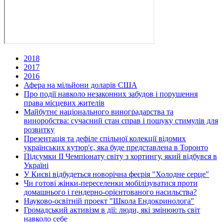
2018
2017
2016
Афера на мільйони доларів США
Про події навколо незаконних забудов і порушення
права місцевих жителів
Майбутнє національного виноградарства та
виноробства: сучасний стан справ і пошуку стимулів для
розвитку
Презентація та дефіле спільної колекції відомих
українських кутюр'є, яка буде представлена в Торонто
Підсумки ІІ Чемпіонату світу з хортингу, який відбувся в
Україні
У Києві відбудеться новорічна феєрія "Холодне серце"
Чи готові жінки-переселенки мобілізуватися проти
домашнього і гендерно-орієнтованого насильства?
Науково-освітній проект "Школа Ендокринолога"
Громадський активізм в дії: люди, які змінюють світ
навколо себе