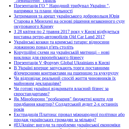
"Левінштейн" Ізраїль
Презентація ГО " Народний трибунал України ",
напрямки та плани діяльності
Затримання та арешт українського добровольця Юрія
Старова в Мюнхені на основі рішення незаконного суду
окупованого Криму
З 28 квітня по 2 травня 2017 року у Києві відбудеться
виставка ретро-автомобілів Old Car Land 2017
Українські козаки та кримські татари: відносини
довжиною понад п'ять століть
Корупційні схеми на українській митниці – нові
виклики для європейського бізнесу
Презентація V Форуму Global Ukrainians в Києві
В Україні вперше запускають торги поставними
ф'ючерсними контрактами на пшеницю та кукурудзу
Чи відповідає реальний спосіб життя чиновників їх
майновим деклараціям?
Чи готові українці відкривати власний бізнес за
євростандартами?
Як Міноборони "розбазарив" бюджетні кошти для
придбання квартир? Солдатський аудит 2-х останніх
років
Екстрадиція Платона: провал міжнародної політики або
продаж українських громадян за мільярд?
#EUkraine: вигоди та проблеми української економіки