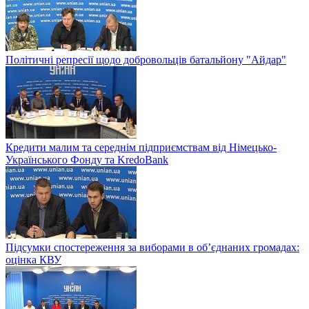
Політичні репресії щодо добровольців батальйону "Айдар"
Кредити малим та середнім підприємствам від Німецько-
Українського Фонду та KredoBank
Підсумки спостереження за виборами в об’єднаних громадах:
оцінка КВУ