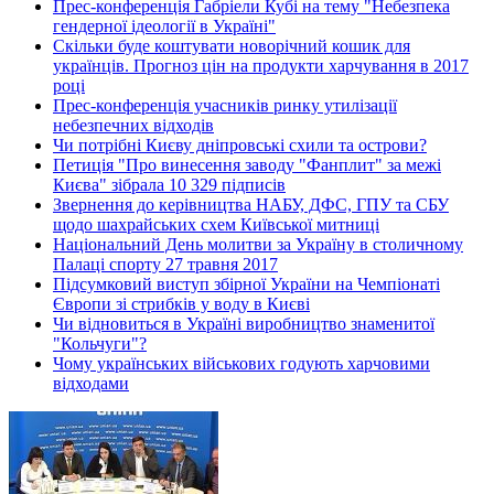
Прес-конференція Габріели Кубі на тему "Небезпека
гендерної ідеології в Україні"
Скільки буде коштувати новорічний кошик для
українців. Прогноз цін на продукти харчування в 2017
році
Прес-конференція учасників ринку утилізації
небезпечних відходів
Чи потрібні Києву дніпровські схили та острови?
Петиція "Про винесення заводу "Фанплит" за межі
Києва" зібрала 10 329 підписів
Звернення до керівництва НАБУ, ДФС, ГПУ та СБУ
щодо шахрайських схем Київської митниці
Національний День молитви за Україну в столичному
Палаці спорту 27 травня 2017
Підсумковий виступ збірної України на Чемпіонаті
Європи зі стрибків у воду в Києві
Чи відновиться в Україні виробництво знаменитої
"Кольчуги"?
Чому українських військових годують харчовими
відходами