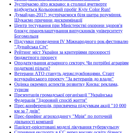
Зустрічаємо літо яскраво: в столиці вчетверте
відбудеться Кольоровий пробіг Kyiv Color Run!
Думайдан-2017: зустрічаємося біля шатра розуміння.
Шукаємо причини дискримінації
Центр тестування при Міністерстві охорони здоров'я
блокує працевлаштування випускників університету
Богомольця
Підсумки проведення IV Міжнародного рок-фестивалю
"Дунайська Січ"
Рейтинг міст України за критеріями прозорості
бюджетного процесу
Оподаткування аграрного сектору. Чи потрібні аграріям
податкові пільги?
Ветерани АТО стануть держслужбовцями. Старт
всеукраїнського проекту "За ветеранів до влади"
Оцінка окремих аспектів розвитку Києва: реклама,
туризм
Презентація громадської організації "Українська
Федерація "Здоровий спосіб життя"
Прес-конференція, присвячена підсумкам акції "10 000
км за 7 днів"
Прес-брифінг агрохолдингу "Мрія" по поточній
діяльності компанії
Пацієнт-орієнтовані моделі лікування туберкульозу
Сприяння експорту в ЄС через масову освіту бізнесу