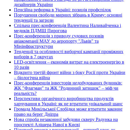
дизайнерів України
Пенсійна реформа в Україні: позиція профспілок
Порушення свободи мирних зібрань в Криму: основні
тенденції та загрози
Спільна прес-конференція Валентина Наливайченка і
медиків ПДМШ Пирогова
Прес-конференція з приводу судових позовів
авіакомпанії МАУ до аеропорту "Львів" та
Мінінфраструктури
Тенденції та особливості виборчої кампанії проміжних
виборів в 7 округах
LED-освітлення – економія витрат на електроенергію в
10 разів
Відкрито третій фронт війни з боку Росії проти України
– біологічна війна
Прес-конференція інвесторів недобудованих будинків:
ЖК "Флагман" та ЖК "Родинний затишок" – міф чи
реальність?
Перспективи органічного виробництва продуктів
харчування в Україні: як не втратити унікальний шанс
Громада Микільської Слобідки може втратити законне
право на берег Дніпра
Нова спроба незаконної забудови скверу Радунка на
проспекті Алішера Навої в Києві
Пілотний проект з рекультивації – перший крок до