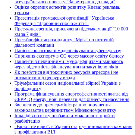
всеукраїнського проекту "За ветеранів до влади"
Оцінка окремих аспектів розвитку Києва: реклама,
туризм
Презентація громадської організації "Українська
Федерація "Здоровий спосіб життя"
Прес-конференція, присвячена підсумкам акції "10 000
км за 7 днів"
Прес-брифінг агрохолдингу "Мрія" по поточній
діяльності компанії
Пацієнт-орієнтовані моделі лікування туберкульозу
Сприяння експорту в ЄС через масову освіту бізнесу
Пацієнти з первинними імунодефіцитами вмирають
через відсутність фінансування на закупівлю ліків
Як позбутися від токсичних ресурсів агресора і не
потрапити під цензуру влади
Тріумфальний сезон національної збірної України з
бодібілдингу
Програма фінансування енергоефективності житла від
ЄБРР IQ energy: нові переваги для бізнесу та населення
Звернення до прем'єр-міністра про порушення
законодавства керівництвом Мінекономрозвитку
Інвалідів на візку позбавили можливості пройти
реабілітацію
"Вірю - не вірю": в Україні стартує інноваційна кампанія
з профілактики ВІЛ