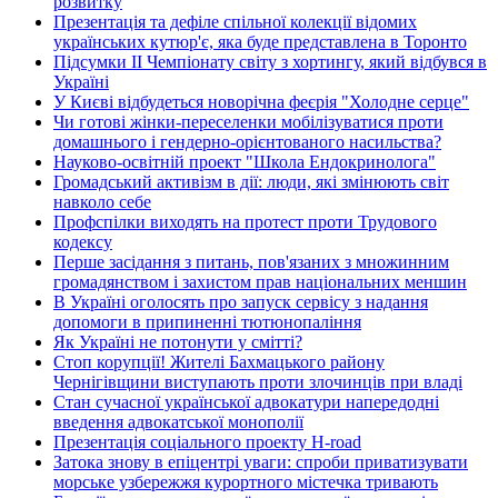
розвитку
Презентація та дефіле спільної колекції відомих
українських кутюр'є, яка буде представлена в Торонто
Підсумки ІІ Чемпіонату світу з хортингу, який відбувся в
Україні
У Києві відбудеться новорічна феєрія "Холодне серце"
Чи готові жінки-переселенки мобілізуватися проти
домашнього і гендерно-орієнтованого насильства?
Науково-освітній проект "Школа Ендокринолога"
Громадський активізм в дії: люди, які змінюють світ
навколо себе
Профспілки виходять на протест проти Трудового
кодексу
Перше засідання з питань, пов'язаних з множинним
громадянством і захистом прав національних меншин
В Україні оголосять про запуск сервісу з надання
допомоги в припиненні тютюнопаління
Як Україні не потонути у смітті?
Стоп корупції! Жителі Бахмацького району
Чернігівщини виступають проти злочинців при владі
Стан сучасної української адвокатури напередодні
введення адвокатської монополії
Презентація соціального проекту H-road
Затока знову в епіцентрі уваги: спроби приватизувати
морське узбережжя курортного містечка тривають