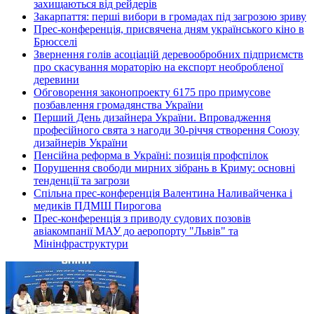
захищаються від рейдерів
Закарпаття: перші вибори в громадах під загрозою зриву
Прес-конференція, присвячена дням українського кіно в
Брюсселі
Звернення голів асоціацій деревообробних підприємств
про скасування мораторію на експорт необробленої
деревини
Обговорення законопроекту 6175 про примусове
позбавлення громадянства України
Перший День дизайнера України. Впровадження
професійного свята з нагоди 30-річчя створення Союзу
дизайнерів України
Пенсійна реформа в Україні: позиція профспілок
Порушення свободи мирних зібрань в Криму: основні
тенденції та загрози
Спільна прес-конференція Валентина Наливайченка і
медиків ПДМШ Пирогова
Прес-конференція з приводу судових позовів
авіакомпанії МАУ до аеропорту "Львів" та
Мінінфраструктури