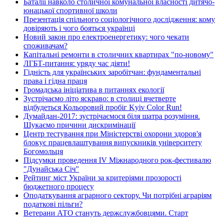
Баталії навколо столичної комунальної власності дитячо-
юнацької спортивної школи
Презентація спільного соціологічного дослідження: кому
довіряють і чого бояться українці
Новий закон про електроенергетику: чого чекати
споживачам?
Капітальні ремонти в столичних квартирах "по-новому"
ЛГБТ-питання: уряду час діяти!
Гідність для українських заробітчан: фундаментальні
права і гідна праця
Громадська ініціатива в питаннях екології
Зустрічаємо літо яскраво: в столиці вчетверте
відбудеться Кольоровий пробіг Kyiv Color Run!
Думайдан-2017: зустрічаємося біля шатра розуміння.
Шукаємо причини дискримінації
Центр тестування при Міністерстві охорони здоров'я
блокує працевлаштування випускників університету
Богомольця
Підсумки проведення IV Міжнародного рок-фестивалю
"Дунайська Січ"
Рейтинг міст України за критеріями прозорості
бюджетного процесу
Оподаткування аграрного сектору. Чи потрібні аграріям
податкові пільги?
Ветерани АТО стануть держслужбовцями. Старт