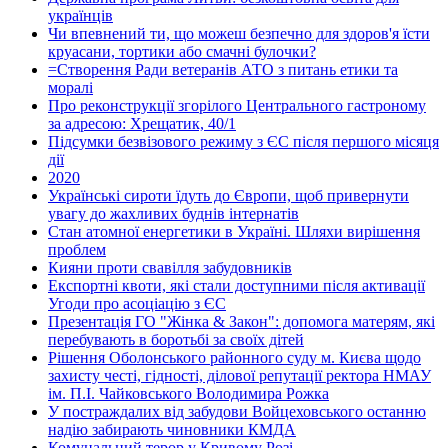
українців
Чи впевнений ти, що можеш безпечно для здоров'я їсти
круасани, тортики або смачні булочки?
=Створення Ради ветеранів АТО з питань етики та
моралі
Про реконструкції згорілого Центрального гастроному
за адресою: Хрещатик, 40/1
Підсумки безвізового режиму з ЄС після першого місяця
дії
2020
Українські сироти їдуть до Європи, щоб привернути
увагу до жахливих буднів інтернатів
Стан атомної енергетики в Україні. Шляхи вирішення
проблем
Кияни проти свавілля забудовників
Експортні квоти, які стали доступними після активації
Угоди про асоціацію з ЄС
Презентація ГО "Жінка & Закон": допомога матерям, які
перебувають в боротьбі за своїх дітей
Рішення Оболонського районного суду м. Києва щодо
захисту честі, гідності, ділової репутації ректора НМАУ
ім. П.І. Чайковського Володимира Рожка
У постраждалих від забудови Войцеховського останню
надію забирають чиновники КМДА
Комунальний терор у Кривому Розі