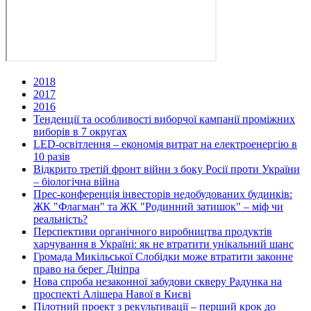
2018
2017
2016
Тенденції та особливості виборчої кампанії проміжних
виборів в 7 округах
LED-освітлення – економія витрат на електроенергію в
10 разів
Відкрито третій фронт війни з боку Росії проти України
– біологічна війна
Прес-конференція інвесторів недобудованих будинків:
ЖК "Флагман" та ЖК "Родинний затишок" – міф чи
реальність?
Перспективи органічного виробництва продуктів
харчування в Україні: як не втратити унікальний шанс
Громада Микільської Слобідки може втратити законне
право на берег Дніпра
Нова спроба незаконної забудови скверу Радунка на
проспекті Алішера Навої в Києві
Пілотний проект з рекультивації – перший крок до