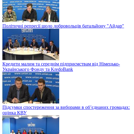
Політичні репресії щодо добровольців батальйону "Айдар"
Кредити малим та середнім підприємствам від Німецько-
Українського Фонду та KredoBank
Підсумки спостереження за виборами в об’єднаних громадах:
оцінка КВУ