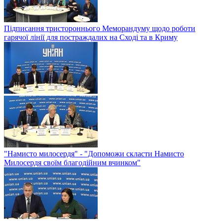
Підписання тристороннього Меморандуму щодо роботи
гарячої лінії для постраждалих на Сході та в Криму
"Намисто милосердя" - "Допоможи скласти Намисто
Милосердя своїм благодійним вчинком"