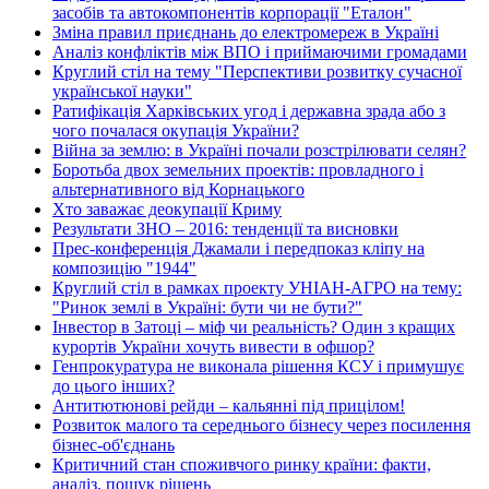
засобів та автокомпонентів корпорації "Еталон"
Зміна правил приєднань до електромереж в Україні
Аналіз конфліктів між ВПО і приймаючими громадами
Круглий стіл на тему "Перспективи розвитку сучасної
української науки"
Ратифікація Харківських угод і державна зрада або з
чого почалася окупація України?
Війна за землю: в Україні почали розстрілювати селян?
Боротьба двох земельних проектів: провладного і
альтернативного від Корнацького
Хто заважає деокупації Криму
Результати ЗНО – 2016: тенденції та висновки
Прес-конференція Джамали і передпоказ кліпу на
композицію "1944"
Круглий стіл в рамках проекту УНІАН-АГРО на тему:
"Ринок землі в Україні: бути чи не бути?"
Інвестор в Затоці – міф чи реальність? Один з кращих
курортів України хочуть вивести в офшор?
Генпрокуратура не виконала рішення КСУ і примушує
до цього інших?
Антитютюнові рейди – кальянні під прицілом!
Розвиток малого та середнього бізнесу через посилення
бізнес-об'єднань
Критичний стан споживчого ринку країни: факти,
аналіз, пошук рішень