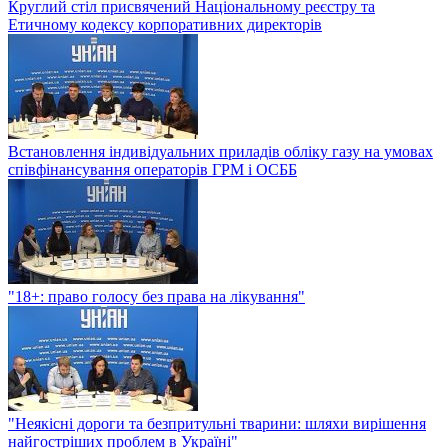
Круглий стіл присвячений Національному реєстру та
Етичному кодексу корпоративних директорів
Встановлення індивідуальних приладів обліку газу на умовах
співфінансування операторів ГРМ і ОСББ
"18+: право голосу без права на лікування"
"Неякісні дороги та безпритульні тварини: шляхи вирішення
найгостріших проблем в Україні"