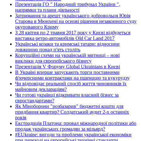
Презентація ГО " Народний трибунал України ",
напрямки та плани діяльності
Затримання та арешт українського добровольця Юрія
Старова в Мюнхені на основі рішення незаконного суду
окупованого Криму
З 28 квітня по 2 травня 2017 року у Києві відбудеться
виставка ретро-автомобілів Old Car Land 2017
Українські козаки та кримські татари: відносини
довжиною понад п'ять століть
Корупційні схеми на українській митниці – нові
виклики для європейського бізнесу
Презентація V Форуму Global Ukrainians в Києві
В Україні вперше запускають торги поставними
ф'ючерсними контрактами на пшеницю та кукурудзу
Чи відповідає реальний спосіб життя чиновників їх
майновим деклараціям?
Чи готові українці відкривати власний бізнес за
євростандартами?
Як Міноборони "розбазарив" бюджетні кошти для
придбання квартир? Солдатський аудит 2-х останніх
років
Екстрадиція Платона: провал міжнародної політики або
продаж українських громадян за мільярд?
#EUkraine: вигоди та проблеми української економіки
при переході на європейські технічні стандарти