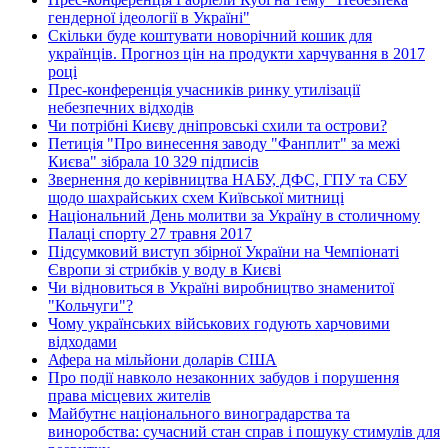
гендерної ідеології в Україні"
Скільки буде коштувати новорічний кошик для
українців. Прогноз цін на продукти харчування в 2017
році
Прес-конференція учасників ринку утилізації
небезпечних відходів
Чи потрібні Києву дніпровські схили та острови?
Петиція "Про винесення заводу "Фанплит" за межі
Києва" зібрала 10 329 підписів
Звернення до керівництва НАБУ, ДФС, ГПУ та СБУ
щодо шахрайських схем Київської митниці
Національний День молитви за Україну в столичному
Палаці спорту 27 травня 2017
Підсумковий виступ збірної України на Чемпіонаті
Європи зі стрибків у воду в Києві
Чи відновиться в Україні виробництво знаменитої
"Кольчуги"?
Чому українських військових годують харчовими
відходами
Афера на мільйони доларів США
Про події навколо незаконних забудов і порушення
права місцевих жителів
Майбутнє національного виноградарства та
виноробства: сучасний стан справ і пошуку стимулів для