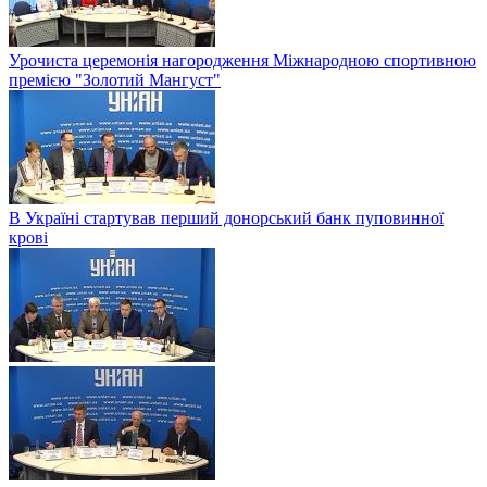
Урочиста церемонія нагородження Міжнародною спортивною
премією "Золотий Мангуст"
В Україні стартував перший донорський банк пуповинної
крові