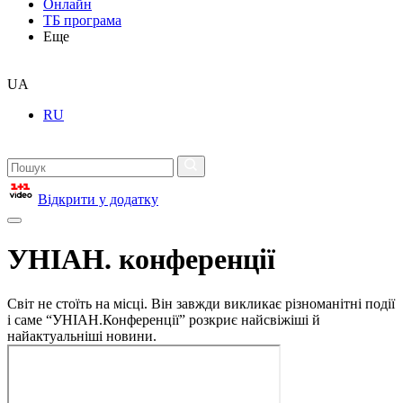
Онлайн
ТБ програма
Еще
UA
RU
Відкрити у додатку
УНІАН. конференції
Світ не стоїть на місці. Він завжди викликає різноманітні події
і саме “УНІАН.Конференції” розкриє найсвіжіші й
найактуальніші новини.