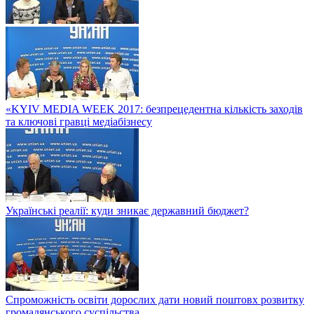
«KYIV MEDIA WEEK 2017: безпрецедентна кількість заходів
та ключові гравці медіабізнесу
Українські реалії: куди зникає державний бюджет?
Спроможність освіти дорослих дати новий поштовх розвитку
громадянського суспільства