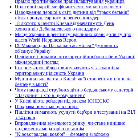
Ізраїлю про тимчасове працевлаштування українців
Політичні партії: ми фінансуємо, ми контролюємо
Народження першої в світі дитини від "трьох батьків"
після пронуклеарного перенесення ядер
18 лютого в центрі Києва відзначатимуть День
захисників Дебальцевського плацдарму
Місце України в рейтингу щасливих країн до звіту про
щастя World Happiness Report
ІХ Міжнародна Пасхальна асамблея "Духовність
об'єднує Україну"
Перемоги і поразки антикорупційної боротьби в Україні:
міжнародний погляд
Інтернет-провайдера звинувачують у зазіханні на
територіальну цілісність України
Муніципальна варта в Києві: як її створення вплине на
безпеку в місті?
Чому насправді отруїлися діти в бердянському санаторії
"Лазурний" і хто в цьому винен?
У Києві діють рейдери під знаком ЮНЕСКО
Шахраям немає місця в спорті
Підлітки вимагають усунути бар'єри в тестуванні на ВІЛ
з 14 років
Впровадження земельного ринку: чи стане нинішнє
подовження мораторію останнім
"Кіровоградські ковбої" – фермери зі зброєю