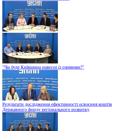
"Чи буде Київщина навесні із озимими?"
Результати дослідження ефективності освоєння коштів
Державного фонду регіонального розвитку