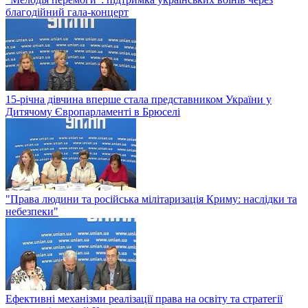
благодійний гала-концерт
15-річна дівчина вперше стала представником України у
Дитячому Європарламенті в Брюселі
"Права людини та російська мілітаризація Криму: наслідки та
небезпеки"
Ефективні механізми реалізації права на освіту та стратегії