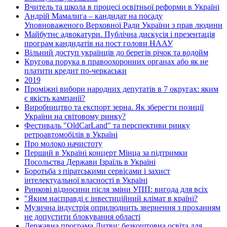
Вчитель та школа в процесі освітньої реформи в Україні
Андрій Мамалига – кандидат на посаду
Уповноваженого Верховної Ради України з прав людини
Майбутнє адвокатури. Публічна дискусія і презентація
програм кандидатів на пост голови НААУ
Вільний доступ українців до берегів річок та водойм
Кругова порука в правоохоронних органах або як не
платити кредит по-черкаськи
2019
Проміжні вибори народних депутатів в 7 округах: яким
є якість кампанії?
Виробництво та експорт зерна. Як зберегти позиції
України на світовому ринку?
Фестиваль "OldCarLand" та перспективи ринку
ретроавтомобілів в Україні
Про молоко начистоту
Перший в Україні концерт Мінца за підтримки
Посольства Держави Ізраїль в Україні
Боротьба з піратськими сервісами і захист
інтелектуальної власності в Україні
Ринкові відносини після зміни УПП: вигода для всіх
"Яким насправді є інвестиційний клімат в країні?
Музична індустрія оприлюднить звернення з проханням
не допустити блокування області
Державна програма Литви: безкоштовна освіта для