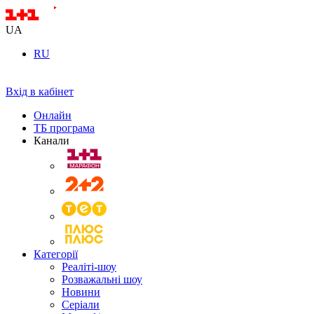
UA
RU
Вхід в кабінет
Онлайн
ТБ програма
Канали
Категорії
Реаліті-шоу
Розважальні шоу
Новини
Серіали