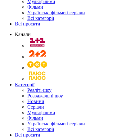
Мультфільми
Фільми
Українські фільми і серіали
Всі категорії
Всі проєкти
Канали
Категорії
Реаліті-шоу
Розважальні шоу
Новини
Серіали
Мультфільми
Фільми
Українські фільми і серіали
Всі категорії
Всі проєкти