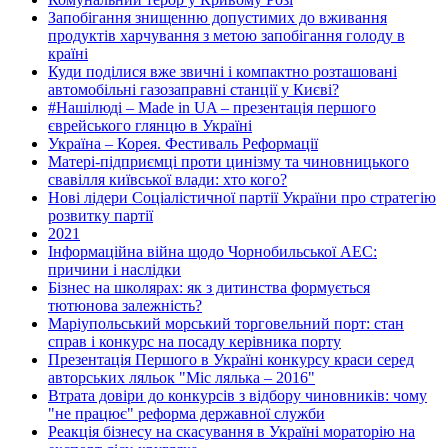
Запобігання знищенню допустимих до вживання
продуктів харчування з метою запобігання голоду в
країні
Куди поділися вже звичні і компактно розташовані
автомобільні газозаправні станції у Києві?
#Нашілюді – Made in UA – презентація першого
єврейського глянцю в Україні
Україна – Корея. Фестиваль Реформації
Матері-підприємці проти цинізму та чиновницького
свавілля київської влади: хто кого?
Нові лідери Соціалістичної партії України про стратегію
розвитку партії
2021
Інформаційна війна щодо Чорнобильської АЕС:
причини і наслідки
Бізнес на школярах: як з дитинства формується
тютюнова залежність?
Маріупольський морський торговельний порт: стан
справ і конкурс на посаду керівника порту
Презентація Першого в Україні конкурсу краси серед
авторських ляльок "Міс лялька – 2016"
Втрата довіри до конкурсів з відбору чиновників: чому
"не працює" реформа державної служби
Реакція бізнесу на скасування в Україні мораторію на