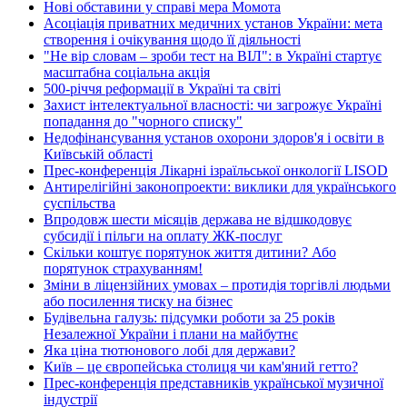
Нові обставини у справі мера Момота
Асоціація приватних медичних установ України: мета
створення і очікування щодо її діяльності
"Не вір словам – зроби тест на ВІЛ": в Україні стартує
масштабна соціальна акція
500-річчя реформації в Україні та світі
Захист інтелектуальної власності: чи загрожує Україні
попадання до "чорного списку"
Недофінансування установ охорони здоров'я і освіти в
Київській області
Прес-конференція Лікарні ізраїльської онкології LISOD
Антирелігійні законопроекти: виклики для українського
суспільства
Впродовж шести місяців держава не відшкодовує
субсидії і пільги на оплату ЖК-послуг
Скільки коштує порятунок життя дитини? Або
порятунок страхуванням!
Зміни в ліцензійних умовах – протидія торгівлі людьми
або посилення тиску на бізнес
Будівельна галузь: підсумки роботи за 25 років
Незалежної України і плани на майбутнє
Яка ціна тютюнового лобі для держави?
Київ – це європейська столиця чи кам'яний гетто?
Прес-конференція представників української музичної
індустрії