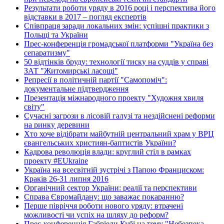
Результати роботи уряду в 2016 році і перспектива його
відставки в 2017 – погляд експертів
Співпраця заради локальних змін: успішні практики з
Польщі та України
Прес-конференція громадської платформи "Україна без
сепаратизму"
50 відтінків бруду: технології тиску на суддів у справі
ЗАТ "Житомирські ласощі"
Репресії в політичній партії "Самопоміч":
документальне підтвердження
Презентація міжнародного проекту "Художня хвиля
світу"
Сучасні загрози в лісовій галузі та нездійснені реформи
на ринку деревини
Хто хоче відібрати майбутній центральний храм у ВРЦ
євангельських християн-баптистів України?
Кадрова революція влади: круглий стіл в рамках
проекту #EUkraine
Україна на всесвітній зустрічі з Папою Франциском:
Краків 26-31 липня 2016
Органічний сектор України: реалії та перспективи
Справа Євромайдану: що заважає покаранню?
Перше півріччя роботи нового уряду: втрачені
можливості чи успіх на шляху до реформ?
Прес-конференція Габріели Кубі на тему "Небезпека