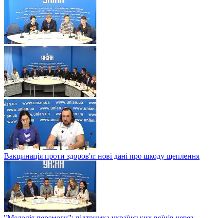
Вакцинація проти здоров'я: нові дані про шкоду щеплення
"Мелодія перемоги": підтримка українських воїнів через