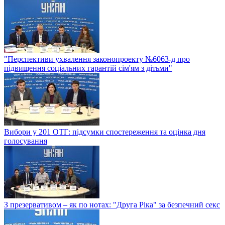
"Перспективи ухвалення законопроекту №6063-д про
підвищення соціальних гарантій сім'ям з дітьми"
Вибори у 201 ОТГ: підсумки спостереження та оцінка дня
голосування
З презервативом – як по нотах: "Друга Ріка" за безпечний секс