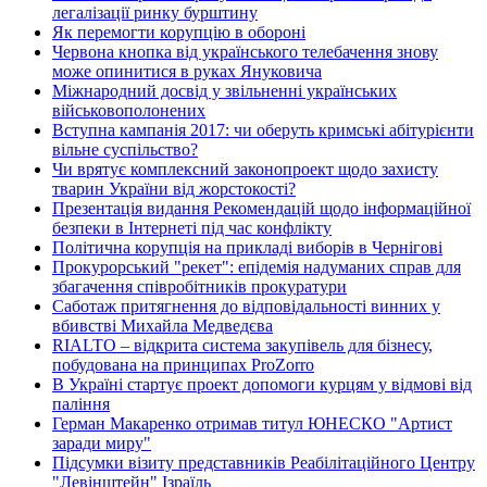
легалізації ринку бурштину
Як перемогти корупцію в обороні
Червона кнопка від українського телебачення знову
може опинитися в руках Януковича
Міжнародний досвід у звільненні українських
військовополонених
Вступна кампанія 2017: чи оберуть кримські абітурієнти
вільне суспільство?
Чи врятує комплексний законопроект щодо захисту
тварин України від жорстокості?
Презентація видання Рекомендацій щодо інформаційної
безпеки в Інтернеті під час конфлікту
Політична корупція на прикладі виборів в Чернігові
Прокурорський "рекет": епідемія надуманих справ для
збагачення співробітників прокуратури
Саботаж притягнення до відповідальності винних у
вбивстві Михайла Медведєва
RIALTO – відкрита система закупівель для бізнесу,
побудована на принципах ProZorro
В Україні стартує проект допомоги курцям у відмові від
паління
Герман Макаренко отримав титул ЮНЕСКО "Артист
заради миру"
Підсумки візиту представників Реабілітаційного Центру
"Левінштейн" Ізраїль