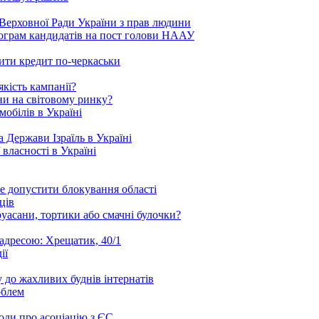
Верховної Ради України з прав людини
рограм кандидатів на пост голови НААУ
ити кредит по-черкаськи
кість кампанії?
ни на світовому ринку?
обілів в Україні
 Держави Ізраїль в Україні
 власності в Україні
е допустити блокування області
ців
уасани, тортики або смачні булочки?
 адресою: Хрещатик, 40/1
ії
 до жахливих буднів інтернатів
облем
годи про асоціацію з ЄС