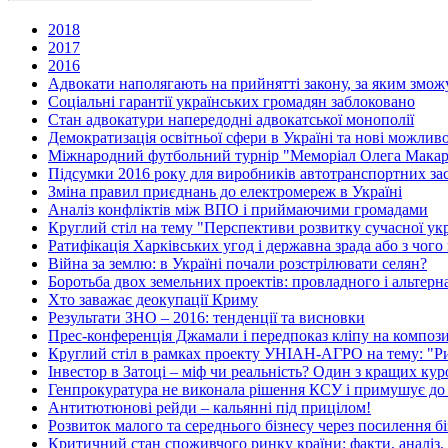
2018
2017
2016
Адвокати наполягають на прийнятті закону, за яким зможу
Соціальні гарантії українських громадян заблоковано
Стан адвокатури напередодні адвокатської монополії
Демократизація освітньої сфери в Україні та нові можлив
Міжнародний футбольний турнір "Меморіал Олега Макар
Підсумки 2016 року для виробників автотранспортних зас
Зміна правил приєднань до електромереж в Україні
Аналіз конфліктів між ВПО і приймаючими громадами
Круглий стіл на тему "Перспективи розвитку сучасної укр
Ратифікація Харківських угод і державна зрада або з чого
Війна за землю: в Україні почали розстрілювати селян?
Боротьба двох земельних проектів: провладного і альтер
Хто заважає деокупації Криму
Результати ЗНО – 2016: тенденції та висновки
Прес-конференція Джамали і передпоказ кліпу на композ
Круглий стіл в рамках проекту УНІАН-АГРО на тему: "Рин
Інвестор в Затоці – міф чи реальність? Один з кращих ку
Генпрокуратура не виконала рішення КСУ і примушує до
Антитютюнові рейди – кальянні під прицілом!
Розвиток малого та середнього бізнесу через посилення бі
Критичний стан споживчого ринку країни: факти, аналіз,