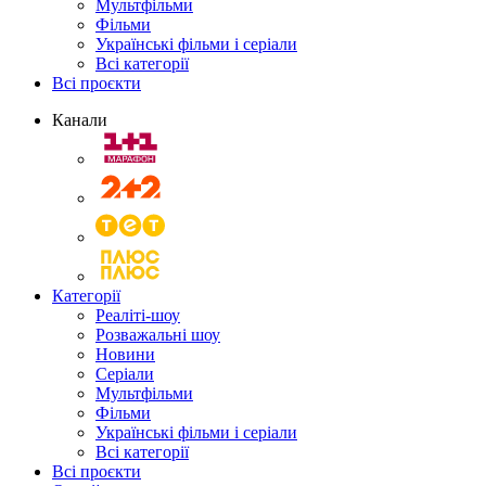
Мультфільми
Фільми
Українські фільми і серіали
Всі категорії
Всі проєкти
Канали
Категорії
Реаліті-шоу
Розважальні шоу
Новини
Серіали
Мультфільми
Фільми
Українські фільми і серіали
Всі категорії
Всі проєкти