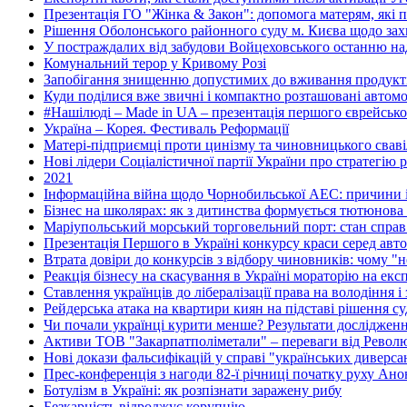
Презентація ГО "Жінка & Закон": допомога матерям, які пе
Рішення Оболонського районного суду м. Києва щодо захис
У постраждалих від забудови Войцеховського останню 
Комунальний терор у Кривому Розі
Запобігання знищенню допустимих до вживання продуктів
Куди поділися вже звичні і компактно розташовані автомоб
#Нашілюді – Made in UA – презентація першого єврейсько
Україна – Корея. Фестиваль Реформації
Матері-підприємці проти цинізму та чиновницького свавіл
Нові лідери Соціалістичної партії України про стратегію р
2021
Інформаційна війна щодо Чорнобильської АЕС: причини і
Бізнес на школярах: як з дитинства формується тютюнова 
Маріупольський морський торговельний порт: стан справ 
Презентація Першого в Україні конкурсу краси серед авто
Втрата довіри до конкурсів з відбору чиновників: чому 
Реакція бізнесу на скасування в Україні мораторію на екс
Ставлення українців до лібералізації права на володіння і
Рейдерська атака на квартири киян на підставі рішення с
Чи почали українці курити менше? Результати дослідже
Активи ТОВ "Закарпатполіметали" – переваги від Револю
Нові докази фальсифікацій у справі "українських диверса
Прес-конференція з нагоди 82-ї річниці початку руху Анон
Ботулізм в Україні: як розпізнати заражену рибу
Безкарність відроджує корупцію