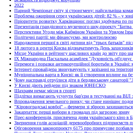
2022
Парний Чемпіонат світу зі стронгмену: найсильніша коман
Проблема ожиріння серед українських дітей: 82 % – у зон
Пріоритети розвитку Харківщини: погляд здобувача по по
Презентація грандіозного музичного шоу-проекту "Битва о
Перспективи Угоди між Кабміном України та Урядом Ізра
Політичні партії: ми фінансуємо, ми контролюємо
Народження першої в світі дитини від "трьох батьків" пі
18 лютого в центрі Києва відзначатимуть День захисникі
Місце України в рейтингу щасливих країн до звіту про ща
ІХ Міжнародна Пасхальна асамблея "Духовність об'єднує
Перемоги і поразки антикорупційної боротьби в Україні:
Інтернет-провайдера звинувачують у зазіханні на територі
Муніципальна варта в Києві: як її створення вплине на без
Чому насправді отруїлися діти в бердянському санаторії 
У Києві діють рейдери під знаком ЮНЕСКО
Шахраям немає місця в спорті
Підлітки вимагають усунути бар'єри в тестуванні на ВІЛ з
Впровадження земельного ринку: чи стане нинішнє подо
"Кіровоградські ковбої" – фермери зі зброєю захищаються
Закарпаття: перші вибори в громадах під загрозою зриву
Прес-конференція, присвячена дням українського кіно в 
Звернення голів асоціацій деревообробних підприємств п
Обговорення законопроекту 6175 про примусове позбавл