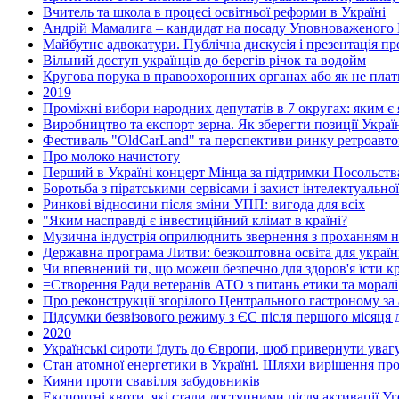
Вчитель та школа в процесі освітньої реформи в Україні
Андрій Мамалига – кандидат на посаду Уповноваженого 
Майбутнє адвокатури. Публічна дискусія і презентація п
Вільний доступ українців до берегів річок та водойм
Кругова порука в правоохоронних органах або як не плат
2019
Проміжні вибори народних депутатів в 7 округах: яким є я
Виробництво та експорт зерна. Як зберегти позиції Украї
Фестиваль "OldCarLand" та перспективи ринку ретроавтом
Про молоко начистоту
Перший в Україні концерт Мінца за підтримки Посольства
Боротьба з піратськими сервісами і захист інтелектуальної
Ринкові відносини після зміни УПП: вигода для всіх
"Яким насправді є інвестиційний клімат в країні?
Музична індустрія оприлюднить звернення з проханням н
Державна програма Литви: безкоштовна освіта для україн
Чи впевнений ти, що можеш безпечно для здоров'я їсти кр
=Створення Ради ветеранів АТО з питань етики та моралі
Про реконструкції згорілого Центрального гастроному за
Підсумки безвізового режиму з ЄС після першого місяця д
2020
Українські сироти їдуть до Європи, щоб привернути увагу
Стан атомної енергетики в Україні. Шляхи вирішення пр
Кияни проти свавілля забудовників
Експортні квоти, які стали доступними після активації У