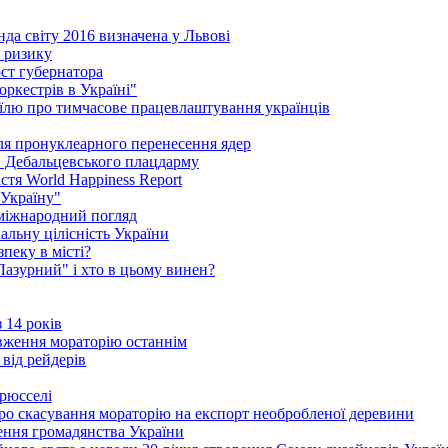
да світу 2016 визначена у Львові
і ризику
ст губернатора
ркестрів в Україні"
їлю про тимчасове працевлаштування українців
сля пронуклеарного перенесення ядер
в Дебальцевського плацдарму
стя World Happiness Report
 Україну"
 міжнародний погляд
альну цілісність України
пеку в місті?
"Лазурний" і хто в цьому винен?
 14 років
вження мораторію останнім
 від рейдерів
Брюсселі
ро скасування мораторію на експорт необробленої деревини
ення громадянства України