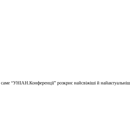
ії і саме “УНІАН.Конференції” розкриє найсвіжіші й найактуальні