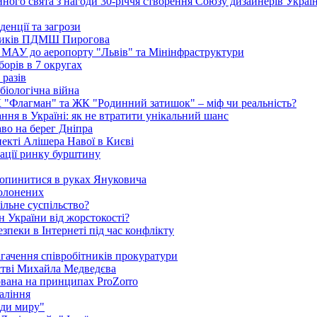
ого свята з нагоди 30-річчя створення Союзу дизайнерів Украї
енції та загрози
едиків ПДМШ Пирогова
ї МАУ до аеропорту "Львів" та Мінінфраструктури
борів в 7 округах
 разів
біологічна війна
К "Флагман" та ЖК "Родинний затишок" – міф чи реальність?
ня в Україні: як не втратити унікальний шанс
во на берег Дніпра
екті Алішера Навої в Києві
зації ринку бурштину
 опинитися в руках Януковича
полонених
ільне суспільство?
 України від жорстокості?
пеки в Інтернеті під час конфлікту
агачення співробітників прокуратури
стві Михайла Медведєва
ована на принципах ProZorro
паління
ди миру"