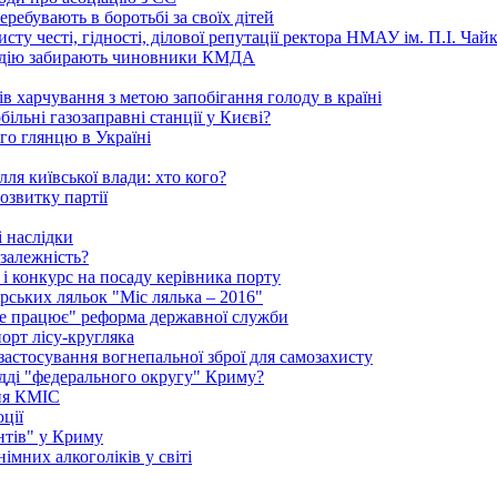
ребувають в боротьбі за своїх дітей
ту честі, гідності, ділової репутації ректора НМАУ ім. П.І. Ч
надію забирають чиновники КМДА
 харчування з метою запобігання голоду в країні
ільні газозаправні станції у Києві?
го глянцю в Україні
ля київської влади: хто кого?
озвитку партії
 наслідки
залежність?
і конкурс на посаду керівника порту
рських ляльок "Міс лялька – 2016"
"не працює" реформа державної служби
порт лісу-кругляка
 застосування вогнепальної зброї для самозахисту
удді "федерального округу" Криму?
ння КМІС
ції
нтів" у Криму
імних алкоголіків у світі