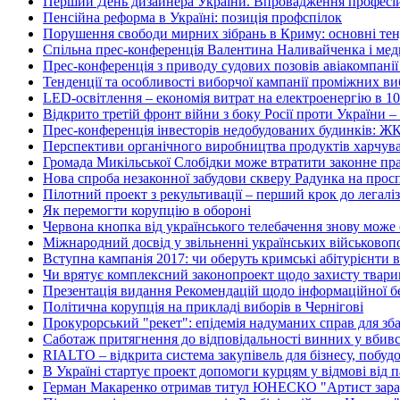
Перший День дизайнера України. Впровадження професійн
Пенсійна реформа в Україні: позиція профспілок
Порушення свободи мирних зібрань в Криму: основні тенд
Спільна прес-конференція Валентина Наливайченка і м
Прес-конференція з приводу судових позовів авіакомпані
Тенденції та особливості виборчої кампанії проміжних ви
LED-освітлення – економія витрат на електроенергію в 10
Відкрито третій фронт війни з боку Росії проти України – 
Прес-конференція інвесторів недобудованих будинків: Ж
Перспективи органічного виробництва продуктів харчуван
Громада Микільської Слобідки може втратити законне пра
Нова спроба незаконної забудови скверу Радунка на просп
Пілотний проект з рекультивації – перший крок до легалі
Як перемогти корупцію в обороні
Червона кнопка від українського телебачення знову може
Міжнародний досвід у звільненні українських військово
Вступна кампанія 2017: чи оберуть кримські абітурієнти в
Чи врятує комплексний законопроект щодо захисту тварин
Презентація видання Рекомендацій щодо інформаційної без
Політична корупція на прикладі виборів в Чернігові
Прокурорський "рекет": епідемія надуманих справ для зб
Саботаж притягнення до відповідальності винних у вбив
RIALTO – відкрита система закупівель для бізнесу, побуд
В Україні стартує проект допомоги курцям у відмові від 
Герман Макаренко отримав титул ЮНЕСКО "Артист зара