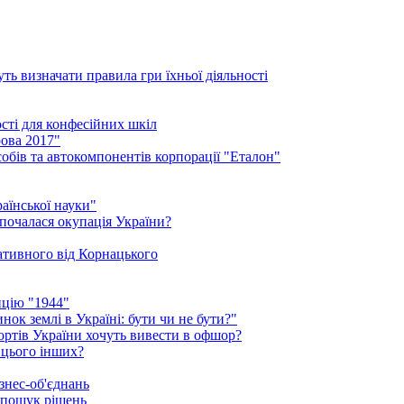
ть визначати правила гри їхньої діяльності
ості для конфесійних шкіл
ова 2017"
обів та автокомпонентів корпорації "Еталон"
аїнської науки"
 почалася окупація України?
нативного від Корнацького
ицію "1944"
ок землі в Україні: бути чи не бути?"
рортів України хочуть вивести в офшор?
 цього інших?
знес-об'єднань
 пошук рішень