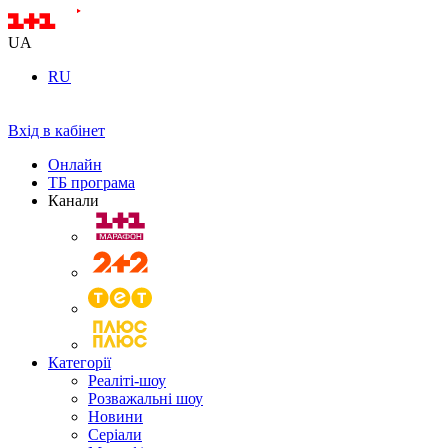
UA
RU
Вхід в кабінет
Онлайн
ТБ програма
Канали
Категорії
Реаліті-шоу
Розважальні шоу
Новини
Серіали