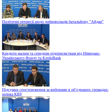
Політичні репресії щодо добровольців батальйону "Айдар"
Кредити малим та середнім підприємствам від Німецько-
Українського Фонду та KredoBank
Підсумки спостереження за виборами в об’єднаних громадах:
оцінка КВУ