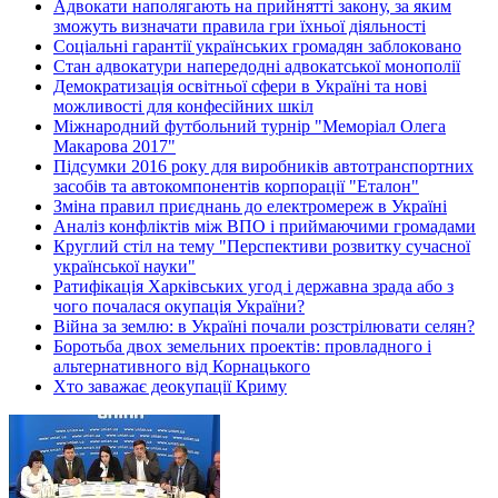
Адвокати наполягають на прийнятті закону, за яким
зможуть визначати правила гри їхньої діяльності
Соціальні гарантії українських громадян заблоковано
Стан адвокатури напередодні адвокатської монополії
Демократизація освітньої сфери в Україні та нові
можливості для конфесійних шкіл
Міжнародний футбольний турнір "Меморіал Олега
Макарова 2017"
Підсумки 2016 року для виробників автотранспортних
засобів та автокомпонентів корпорації "Еталон"
Зміна правил приєднань до електромереж в Україні
Аналіз конфліктів між ВПО і приймаючими громадами
Круглий стіл на тему "Перспективи розвитку сучасної
української науки"
Ратифікація Харківських угод і державна зрада або з
чого почалася окупація України?
Війна за землю: в Україні почали розстрілювати селян?
Боротьба двох земельних проектів: провладного і
альтернативного від Корнацького
Хто заважає деокупації Криму