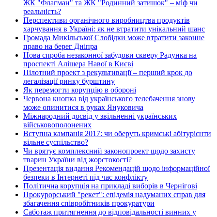
ЖК "Флагман" та ЖК "Родинний затишок" – міф чи
реальність?
Перспективи органічного виробництва продуктів
харчування в Україні: як не втратити унікальний шанс
Громада Микільської Слобідки може втратити законне
право на берег Дніпра
Нова спроба незаконної забудови скверу Радунка на
проспекті Алішера Навої в Києві
Пілотний проект з рекультивації – перший крок до
легалізації ринку бурштину
Як перемогти корупцію в обороні
Червона кнопка від українського телебачення знову
може опинитися в руках Януковича
Міжнародний досвід у звільненні українських
військовополонених
Вступна кампанія 2017: чи оберуть кримські абітурієнти
вільне суспільство?
Чи врятує комплексний законопроект щодо захисту
тварин України від жорстокості?
Презентація видання Рекомендацій щодо інформаційної
безпеки в Інтернеті під час конфлікту
Політична корупція на прикладі виборів в Чернігові
Прокурорський "рекет": епідемія надуманих справ для
збагачення співробітників прокуратури
Саботаж притягнення до відповідальності винних у