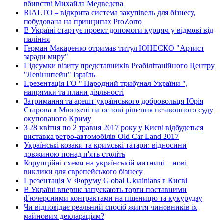
вбивстві Михайла Медведєва
RIALTO – відкрита система закупівель для бізнесу,
побудована на принципах ProZorro
В Україні стартує проект допомоги курцям у відмові від
паління
Герман Макаренко отримав титул ЮНЕСКО "Артист
заради миру"
Підсумки візиту представників Реабілітаційного Центру
"Левінштейн" Ізраїль
Презентація ГО " Народний трибунал України ",
напрямки та плани діяльності
Затримання та арешт українського добровольця Юрія
Старова в Мюнхені на основі рішення незаконного суду
окупованого Криму
З 28 квітня по 2 травня 2017 року у Києві відбудеться
виставка ретро-автомобілів Old Car Land 2017
Українські козаки та кримські татари: відносини
довжиною понад п'ять століть
Корупційні схеми на українській митниці – нові
виклики для європейського бізнесу
Презентація V Форуму Global Ukrainians в Києві
В Україні вперше запускають торги поставними
ф'ючерсними контрактами на пшеницю та кукурудзу
Чи відповідає реальний спосіб життя чиновників їх
майновим деклараціям?