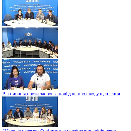
Вакцинація проти здоров'я: нові дані про шкоду щеплення
"Мелодія перемоги": підтримка українських воїнів через