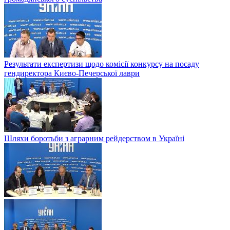
Результати експертизи щодо комісії конкурсу на посаду
гендиректора Києво-Печерської лаври
Шляхи боротьби з аграрним рейдерством в Українi