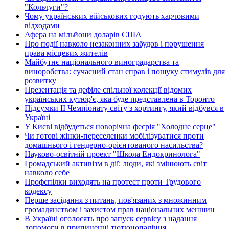
"Кольчуги"?
Чому українських військових годують харчовими
відходами
Афера на мільйони доларів США
Про події навколо незаконних забудов і порушення
права місцевих жителів
Майбутнє національного виноградарства та
виноробства: сучасний стан справ і пошуку стимулів для
розвитку
Презентація та дефіле спільної колекції відомих
українських кутюр'є, яка буде представлена в Торонто
Підсумки ІІ Чемпіонату світу з хортингу, який відбувся в
Україні
У Києві відбудеться новорічна феєрія "Холодне серце"
Чи готові жінки-переселенки мобілізуватися проти
домашнього і гендерно-орієнтованого насильства?
Науково-освітній проект "Школа Ендокринолога"
Громадський активізм в дії: люди, які змінюють світ
навколо себе
Профспілки виходять на протест проти Трудового
кодексу
Перше засідання з питань, пов'язаних з множинним
громадянством і захистом прав національних меншин
В Україні оголосять про запуск сервісу з надання
допомоги в припиненні тютюнопаління