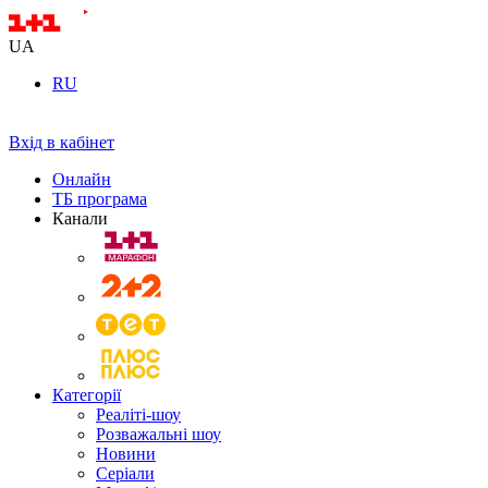
UA
RU
Вхід в кабінет
Онлайн
ТБ програма
Канали
Категорії
Реаліті-шоу
Розважальні шоу
Новини
Серіали