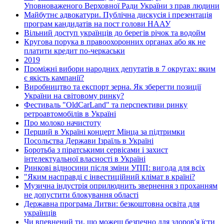
Уповноваженого Верховної Ради України з прав людини
Майбутнє адвокатури. Публічна дискусія і презентація
програм кандидатів на пост голови НААУ
Вільний доступ українців до берегів річок та водойм
Кругова порука в правоохоронних органах або як не
платити кредит по-черкаськи
2019
Проміжні вибори народних депутатів в 7 округах: яким
є якість кампанії?
Виробництво та експорт зерна. Як зберегти позиції
України на світовому ринку?
Фестиваль "OldCarLand" та перспективи ринку
ретроавтомобілів в Україні
Про молоко начистоту
Перший в Україні концерт Мінца за підтримки
Посольства Держави Ізраїль в Україні
Боротьба з піратськими сервісами і захист
інтелектуальної власності в Україні
Ринкові відносини після зміни УПП: вигода для всіх
"Яким насправді є інвестиційний клімат в країні?
Музична індустрія оприлюднить звернення з проханням
не допустити блокування області
Державна програма Литви: безкоштовна освіта для
українців
Чи впевнений ти, що можеш безпечно для здоров'я їсти