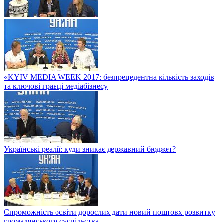
«KYIV MEDIA WEEK 2017: безпрецедентна кількість заходів
та ключові гравці медіабізнесу
Українські реалії: куди зникає державний бюджет?
Спроможність освіти дорослих дати новий поштовх розвитку
громадянського суспільства