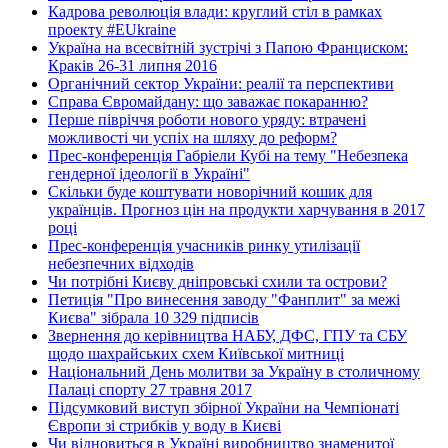
Кадрова революція влади: круглий стіл в рамках
проекту #EUkraine
Україна на всесвітній зустрічі з Папою Франциском:
Краків 26-31 липня 2016
Органічний сектор України: реалії та перспективи
Справа Євромайдану: що заважає покаранню?
Перше півріччя роботи нового уряду: втрачені
можливості чи успіх на шляху до реформ?
Прес-конференція Габріели Кубі на тему "Небезпека
гендерної ідеології в Україні"
Скільки буде коштувати новорічний кошик для
українців. Прогноз цін на продукти харчування в 2017
році
Прес-конференція учасників ринку утилізації
небезпечних відходів
Чи потрібні Києву дніпровські схили та острови?
Петиція "Про винесення заводу "Фанплит" за межі
Києва" зібрала 10 329 підписів
Звернення до керівництва НАБУ, ДФС, ГПУ та СБУ
щодо шахрайських схем Київської митниці
Національний День молитви за Україну в столичному
Палаці спорту 27 травня 2017
Підсумковий виступ збірної України на Чемпіонаті
Європи зі стрибків у воду в Києві
Чи відновиться в Україні виробництво знаменитої