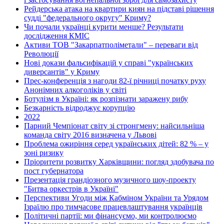
Рейдерська атака на квартири киян на підставі рішення
судді "федерального округу" Криму?
Чи почали українці курити менше? Результати
дослідження КМІС
Активи ТОВ "Закарпатполіметали" – переваги від
Революції
Нові докази фальсифікацій у справі "українських
диверсантів" у Криму
Прес-конференція з нагоди 82-ї річниці початку руху
Анонімних алкоголіків у світі
Ботулізм в Україні: як розпізнати заражену рибу
Безкарність відроджує корупцію
2022
Парний Чемпіонат світу зі стронгмену: найсильніша
команда світу 2016 визначена у Львові
Проблема ожиріння серед українських дітей: 82 % – у
зоні ризику
Пріоритети розвитку Харківщини: погляд здобувача по
пост губернатора
Презентація грандіозного музичного шоу-проекту
"Битва оркестрів в Україні"
Перспективи Угоди між Кабміном України та Урядом
Ізраїлю про тимчасове працевлаштування українців
Політичні партії: ми фінансуємо, ми контролюємо