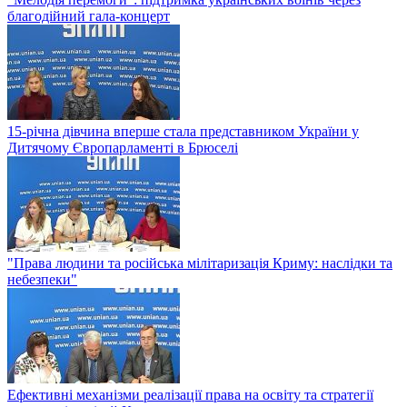
благодійний гала-концерт
15-річна дівчина вперше стала представником України у
Дитячому Європарламенті в Брюселі
"Права людини та російська мілітаризація Криму: наслідки та
небезпеки"
Ефективні механізми реалізації права на освіту та стратегії