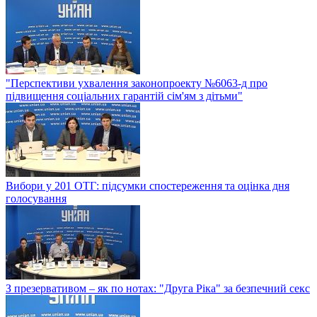
"Перспективи ухвалення законопроекту №6063-д про
підвищення соціальних гарантій сім'ям з дітьми"
Вибори у 201 ОТГ: підсумки спостереження та оцінка дня
голосування
З презервативом – як по нотах: "Друга Ріка" за безпечний секс