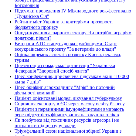
Богомольця
Підсумки проведення IV Міжнародного рок-фестивалю
"Дунайська Січ"
Рейтинг міст України за критеріями прозорості
бюджетного процесу
Оподаткування аграрного сектору. Чи потрібні аграріям
податкові пільги?
Ветерани АТО стануть держслужбовцями. Старт
всеукраїнського проекту "За ветеранів до влади"
Оцінка окремих аспектів розвитку Києва: реклама,
туризм
Презентація громадської організації "Українська
Федерація "Здоровий спосіб життя"
Прес-конференція, присвячена підсумкам акції "10 000
км за 7 днів"
Прес-брифінг агрохолдингу "Мрія" по поточній
діяльності компанії
Пацієнт-орієнтовані моделі лікування туберкульозу
Сприяння експорту в ЄС через масову освіту бізнесу
Пацієнти з первинними імунодефіцитами вмирають
через відсутність фінансування на закупівлю ліків
Як позбутися від токсичних ресурсів агресора і не
потрапити під цензуру влади
Тріумфальний сезон національної збірної України з