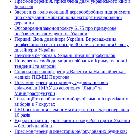
Прес-конференція, присвячена дням українського кіно в
Брюсселі
Звернення голів асоціацій деревообробних підприємств
про скасування мораторію на експорт необробленої
деревини
Обговорення законопроекту 6175 про примусове
позбавлення громадянства України
Перший День дизайнера України. Впровадження
професійного свята з нагоди 30-річчя створення Союзу
дизайнерів України
Пенсійна реформа в Україні: позиція профспілок
Порушення свободи мирних зібрань в Криму: основні
тенденції та загрози
Спільна прес-конференція Валентина Наливайченка і
медиків ПДМШ Пирогова
Прес-конференція з приводу судових позовів
авіакомпанії МАУ до аеропорту "Львів" та
Мінінфраструктури
Тенденції та особливості виборчої кампанії проміжних
виборів в 7 округах
LED-освітлення – економія витрат на електроенергію в
10 разів
Відкрито третій фронт війни з боку Росії проти України
– біологічна війна
Прес-конференція інвесторів недобудованих будинків: