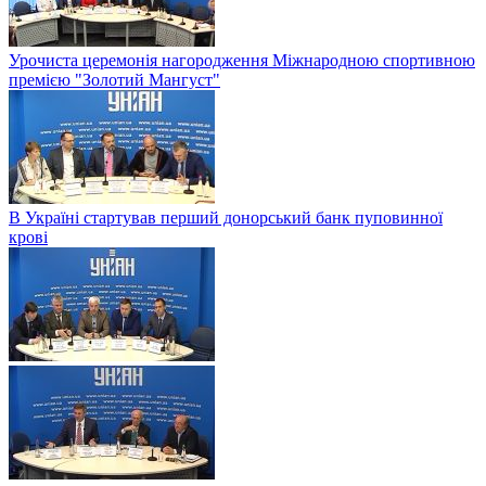
Урочиста церемонія нагородження Міжнародною спортивною
премією "Золотий Мангуст"
В Україні стартував перший донорський банк пуповинної
крові