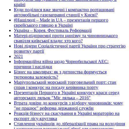
країні
Куди поділися вже звичні і компактно розташовані
автомобільні газозаправні станції у Києві?
#Нашілюді – Made in UA – презентація першого
єврейського глянцю в Україні
Україна – Корея. Фестиваль Реформації
Матері-підприємці проти цинізму та чиновницького
свавілля київської влади: хто кого?
Нові лідери Соціалістичної партії України про стратегію
розвитку партії
2021
Інформаційна війна щодо Чорнобильської АЕС:
причини і наслідки
Бізнес на школярах: як з дитинства формується
тютюнова залежність?
Маріупольський морський торговельний порт: стан
справ і конкурс на посаду керівника порту
Презентація Першого в Україні конкурсу краси серед
авторських ляльок "Міс лялька – 2016"
Втрата довіри до конкурсів з відбору чиновників: чому
"не працює" реформа державної служби
Реакція бізнесу на скасування в Україні мораторію на
експорт лісу-кругляка
Ставлення українців до лібералізації права на володіння
і застосування вогнепальної зброї для самозахисту