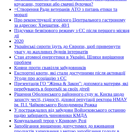
круасани, тортики або смачні булочки?
=Створення Ради ветеранів АТО з питань етики та
моралі
Про реконструкції згорілого Центрального гастроному
за адресою: Хрещатик, 40/1
Підсумки безвізового режиму з ЄС після першого місяця
дії
2020
Українські сироти їдуть до Європи, щоб привернути
увагу до жахливих буднів інтернатів
Стан атомної енергетики в Україні. Шляхи вирішення
проблем
Кияни проти свавілля забудовників
Експортні квоти, які стали доступними після активації
Угоди про асоціацію з ЄС
Презентація ГО "Жінка & Закон": допомога матерям, які
перебувають в боротьбі за своїх дітей
Рішення Оболонського районного суду м. Києва щодо
захисту честі, гідності, ділової репутації ректора НМАУ
ім. П.І. Чайковського Володимира Рожка
У постраждалих від забудови Войцеховського останню
надію забирають чиновники КМДА
Комунальний терор у Кривому Розі
Запобігання знищенню допустимих до вживання
продуктів харчування з метою запобігання голоду в