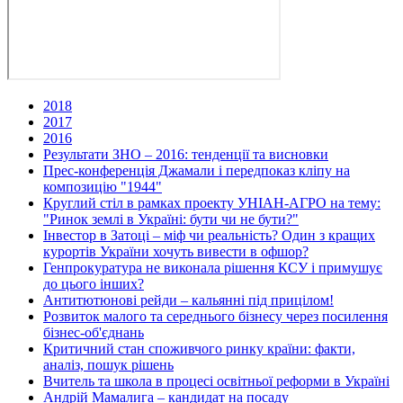
2018
2017
2016
Результати ЗНО – 2016: тенденції та висновки
Прес-конференція Джамали і передпоказ кліпу на
композицію "1944"
Круглий стіл в рамках проекту УНІАН-АГРО на тему:
"Ринок землі в Україні: бути чи не бути?"
Інвестор в Затоці – міф чи реальність? Один з кращих
курортів України хочуть вивести в офшор?
Генпрокуратура не виконала рішення КСУ і примушує
до цього інших?
Антитютюнові рейди – кальянні під прицілом!
Розвиток малого та середнього бізнесу через посилення
бізнес-об'єднань
Критичний стан споживчого ринку країни: факти,
аналіз, пошук рішень
Вчитель та школа в процесі освітньої реформи в Україні
Андрій Мамалига – кандидат на посаду