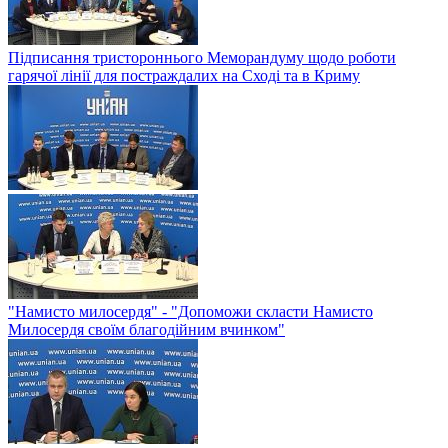
Підписання тристороннього Меморандуму щодо роботи
гарячої лінії для постраждалих на Сході та в Криму
"Намисто милосердя" - "Допоможи скласти Намисто
Милосердя своїм благодійним вчинком"