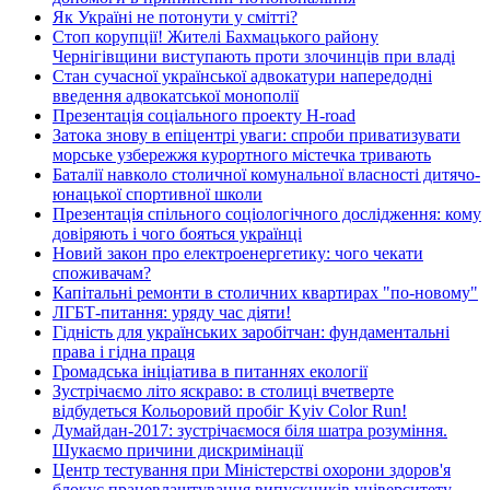
Як Україні не потонути у смітті?
Стоп корупції! Жителі Бахмацького району
Чернігівщини виступають проти злочинців при владі
Стан сучасної української адвокатури напередодні
введення адвокатської монополії
Презентація соціального проекту H-road
Затока знову в епіцентрі уваги: спроби приватизувати
морське узбережжя курортного містечка тривають
Баталії навколо столичної комунальної власності дитячо-
юнацької спортивної школи
Презентація спільного соціологічного дослідження: кому
довіряють і чого бояться українці
Новий закон про електроенергетику: чого чекати
споживачам?
Капітальні ремонти в столичних квартирах "по-новому"
ЛГБТ-питання: уряду час діяти!
Гідність для українських заробітчан: фундаментальні
права і гідна праця
Громадська ініціатива в питаннях екології
Зустрічаємо літо яскраво: в столиці вчетверте
відбудеться Кольоровий пробіг Kyiv Color Run!
Думайдан-2017: зустрічаємося біля шатра розуміння.
Шукаємо причини дискримінації
Центр тестування при Міністерстві охорони здоров'я
блокує працевлаштування випускників університету