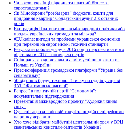
Чи готові українці відкривати власний бізнес за
євростандартами?
Як Міноборони "розбазарив" бюджетні кошти для
придбання квартир? Солдатський аудит 2-х останніх
років
Екстрадиція Платона: провал міжнародної політики або
продаж українських громадян за мільярд?
#EUkraine: вигоди та проблеми української економіки
при переході на європейські технічні стандарти
Результати роботи уряду в 2016 році і перспектива його
відставки в 2017 – погляд експертів
Співпраця заради локальних змін: успішні практики з
Польщі та України
Прес-конференція громадської платформи "Україна без
сепаратизму"
50 відтінків бруду: технології тиску на суддів у справі
ЗАТ "Житомирські ласощі"
Репресії в політичній партії "Самопоміч":
документальне підтвердження
Презентація міжнародного проекту "Художня хвиля
світу"
Сучасні загрози в лісовій галузі та нездійснені реформи
на ринку деревини
Хто хоче відібрати майбутній центральний храм у ВРЦ
євангельських християн-баптистів України?