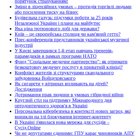
порятунок страхуванням!
Зміни в ліцензійних умовах – протидія торгівлі людьми
або посилення тиску на бізнес
Будівельна галузь: підсумки роботи за 25 років
Незалежної України і плани на майбутнє
Яка ціна тютюнового лобі для держави?
Київ – це європейська столиця чи кам'яний гетто?
Прес-конференція представників української музичної
індустрії
У Києві завершився 1-й етап навчань тренерів-
парамедиків в рамках програми НАТО
Фонд "Соціальне медичне партнерство": як отримати
безкоштовну медичну послугу в приватній клініці?
Конфлікт жителів зі структурами скандального
забудовника Войцеховського
Як сигарети у вітринах впливають на дітей?
Дослідження
Дотримання прав людини в умовах гібридної війни
Круглий стіл на підтримку Міжнародного дня
ортодонтичного здоров'я в Україні
Персональна кібербезпека в контексті нових загроз, які
виникли на тлі блокування інтернет-контенту
В Україні з'явилася нова мережа для сусідів –
Сусід.Online
Чи не депутатами єдиними: ГПУ карає чиновників АПУ