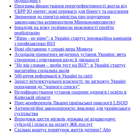
бодібілдингу
Програма фінансування енергоефективності житла від
ЄБРР IQ energy: нові переваги для бізнесу та населення
Звернення до прем'єр-міністра про порушення
законодавства керівництвом Мінекономрозвитку
Інвалідів на візку позбавили можливості пройти
реабілітацію
"Вірю - не вірю": в Україні стартує інноваційна кампанія
з профілактики ВІЛ
Нові обставини у справі мера Момота
Асоціація приватних медичних установ України: мета
створення і очікування щодо її діяльності
"Не вір словам – зроби тест на ВІЛ": в Україні стартує
масштабна соціальна акція
500-річчя реформації в Україні та світі
Захист інтелектуальної власності: чи загрожує Україні
попадання до "чорного списку"
Недофінансування установ охорони здоров'я і освіти в
Київській області
Прес-конференція Лікарні ізраїльської онкології LISOD
Антирелігійні законопроекти: виклики для українського
суспільства
Впродовж шести місяців держава не відшкодовує
субсидії і пільги на оплату ЖК-послуг
Скільки коштує порятунок життя дитини? Або