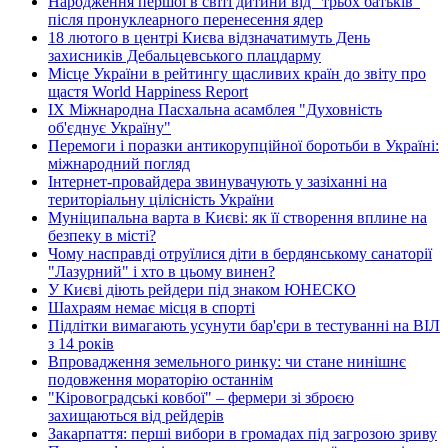
Народження першої в світі дитини від "трьох батьків"
після пронуклеарного перенесення ядер
18 лютого в центрі Києва відзначатимуть День
захисників Дебальцевського плацдарму
Місце України в рейтингу щасливих країн до звіту про
щастя World Happiness Report
ІХ Міжнародна Пасхальна асамблея "Духовність
об'єднує Україну"
Перемоги і поразки антикорупційної боротьби в Україні:
міжнародний погляд
Інтернет-провайдера звинувачують у зазіханні на
територіальну цілісність України
Муніципальна варта в Києві: як її створення вплине на
безпеку в місті?
Чому насправді отруїлися діти в бердянському санаторії
"Лазурний" і хто в цьому винен?
У Києві діють рейдери під знаком ЮНЕСКО
Шахраям немає місця в спорті
Підлітки вимагають усунути бар'єри в тестуванні на ВІЛ
з 14 років
Впровадження земельного ринку: чи стане нинішнє
подовження мораторію останнім
"Кіровоградські ковбої" – фермери зі зброєю
захищаються від рейдерів
Закарпаття: перші вибори в громадах під загрозою зриву