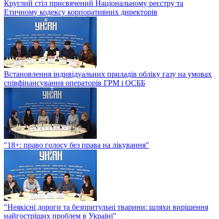
Круглий стіл присвячений Національному реєстру та
Етичному кодексу корпоративних директорів
Встановлення індивідуальних приладів обліку газу на умовах
співфінансування операторів ГРМ і ОСББ
"18+: право голосу без права на лікування"
"Неякісні дороги та безпритульні тварини: шляхи вирішення
найгостріших проблем в Україні"