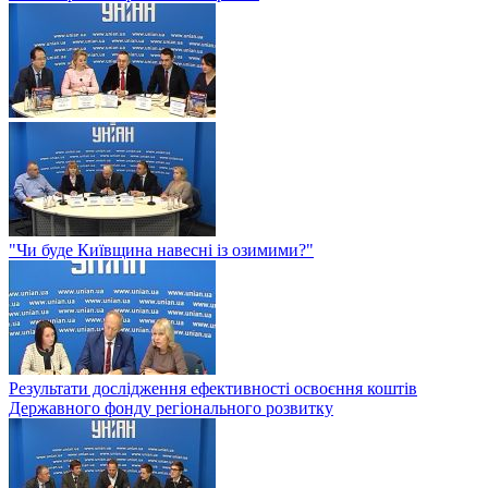
"Чи буде Київщина навесні із озимими?"
Результати дослідження ефективності освоєння коштів
Державного фонду регіонального розвитку