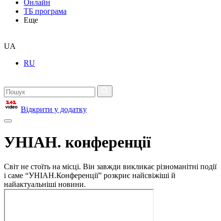
Онлайн
ТБ програма
Еще
UA
RU
Відкрити у додатку
УНІАН. конференції
Світ не стоїть на місці. Він завжди викликає різноманітні події
і саме “УНІАН.Конференції” розкриє найсвіжіші й
найактуальніші новини.