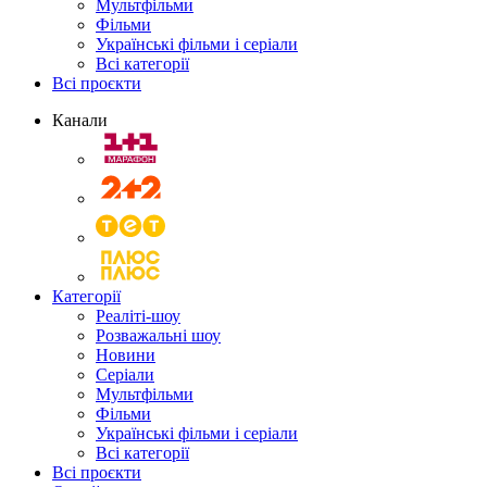
Мультфільми
Фільми
Українські фільми і серіали
Всі категорії
Всі проєкти
Канали
Категорії
Реаліті-шоу
Розважальні шоу
Новини
Серіали
Мультфільми
Фільми
Українські фільми і серіали
Всі категорії
Всі проєкти