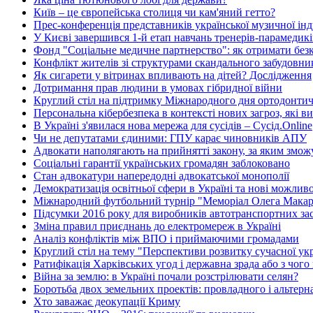
Київ – це європейська столиця чи кам'яний гетто?
Прес-конференція представників української музичної інд
У Києві завершився 1-й етап навчань тренерів-парамеди
Фонд "Соціальне медичне партнерство": як отримати без
Конфлікт жителів зі структурами скандального забудовн
Як сигарети у вітринах впливають на дітей? Дослідження
Дотримання прав людини в умовах гібридної війни
Круглий стіл на підтримку Міжнародного дня ортодонтичн
Персональна кібербезпека в контексті нових загроз, які в
В Україні з'явилася нова мережа для сусідів – Сусід.Online
Чи не депутатами єдиними: ГПУ карає чиновників АПУ
Адвокати наполягають на прийнятті закону, за яким зможу
Соціальні гарантії українських громадян заблоковано
Стан адвокатури напередодні адвокатської монополії
Демократизація освітньої сфери в Україні та нові можлив
Міжнародний футбольний турнір "Меморіал Олега Макар
Підсумки 2016 року для виробників автотранспортних зас
Зміна правил приєднань до електромереж в Україні
Аналіз конфліктів між ВПО і приймаючими громадами
Круглий стіл на тему "Перспективи розвитку сучасної укр
Ратифікація Харківських угод і державна зрада або з чого
Війна за землю: в Україні почали розстрілювати селян?
Боротьба двох земельних проектів: провладного і альтер
Хто заважає деокупації Криму