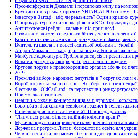
Результати ЗНО – 2016: тенденції та висновки
Прес-конференція Джамали і передпоказ кліпу на композ
Круглий стіл в рамках проекту УНІАН-АГРО на тему: "Рин
Інвестор в Затоці – міф чи реальність? Один з кращих ку
Генпрокуратура не виконала рішення КСУ і примушує до
Антитютюнові рейди – кальянні під прицілом!
Розвиток малого та середнього бізнесу через посилення бі
Критичний стан споживчого ринку країни: факти, аналіз,
Вчитель та школа в процесі освітньої реформи в Україні
Андрій Мамалига – кандидат на посаду Уповноваженого 
Майбутнє адвокатури. Публічна дискусія і презентація п
Вільний доступ українців до берегів річок та водойм
Кругова порука в правоохоронних органах або як не плат
2019
Проміжні вибори народних депутатів в 7 округах: яким є я
Виробництво та експорт зерна. Як зберегти позиції Украї
Фестиваль "OldCarLand" та перспективи ринку ретроавтом
Про молоко начистоту
Перший в Україні концерт Мінца за підтримки Посольства
Боротьба з піратськими сервісами і захист інтелектуальної
Ринкові відносини після зміни УПП: вигода для всіх
"Яким насправді є інвестиційний клімат в країні?
Музична індустрія оприлюднить звернення з проханням н
Державна програма Литви: безкоштовна освіта для україн
Чи впевнений ти, що можеш безпечно для здоров'я їсти кр