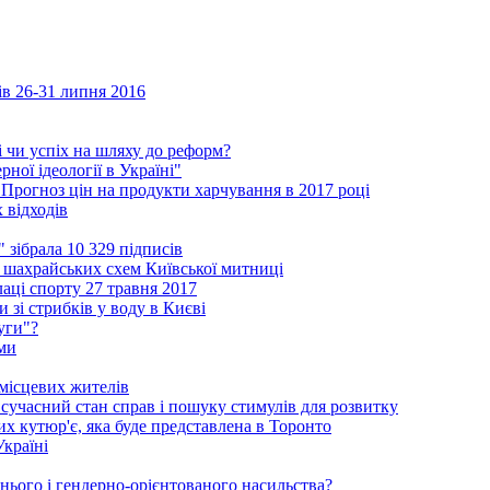
ів 26-31 липня 2016
і чи успіх на шляху до реформ?
ної ідеології в Україні"
 Прогноз цін на продукти харчування в 2017 році
 відходів
зібрала 10 329 підписів
шахрайських схем Київської митниці
аці спорту 27 травня 2017
 зі стрибків у воду в Києві
уги"?
ми
 місцевих жителів
сучасний стан справ і пошуку стимулів для розвитку
ких кутюр'є, яка буде представлена в Торонто
Україні
нього і гендерно-орієнтованого насильства?