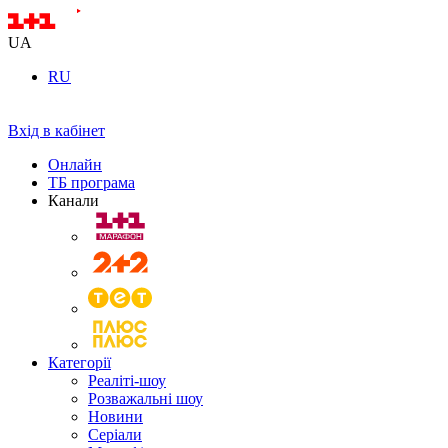
UA
RU
Вхід в кабінет
Онлайн
ТБ програма
Канали
Категорії
Реаліті-шоу
Розважальні шоу
Новини
Серіали