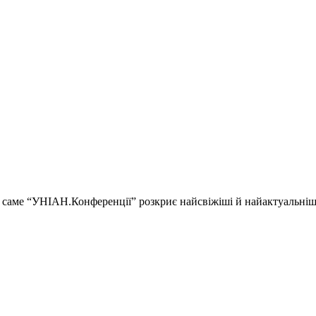
ії і саме “УНІАН.Конференції” розкриє найсвіжіші й найактуальні