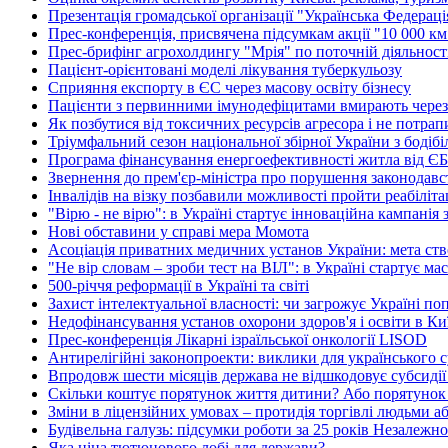
Презентація громадської організації "Українська Федерац
Прес-конференція, присвячена підсумкам акції "10 000 км 
Прес-брифінг агрохолдингу "Мрія" по поточній діяльності
Пацієнт-орієнтовані моделі лікування туберкульозу
Сприяння експорту в ЄС через масову освіту бізнесу
Пацієнти з первинними імунодефіцитами вмирають через в
Як позбутися від токсичних ресурсів агресора і не потрап
Тріумфальний сезон національної збірної України з бодіб
Програма фінансування енергоефективності житла від ЄБРР
Звернення до прем'єр-міністра про порушення законодав
Інвалідів на візку позбавили можливості пройти реабіліт
"Вірю - не вірю": в Україні стартує інноваційна кампанія
Нові обставини у справі мера Момота
Асоціація приватних медичних установ України: мета ство
"Не вір словам – зроби тест на ВІЛ": в Україні стартує ма
500-річчя реформації в Україні та світі
Захист інтелектуальної власності: чи загрожує Україні п
Недофінансування установ охорони здоров'я і освіти в Киї
Прес-конференція Лікарні ізраїльської онкології LISOD
Антирелігійні законопроекти: виклики для українського с
Впродовж шести місяців держава не відшкодовує субсидії
Скільки коштує порятунок життя дитини? Або порятунок
Зміни в ліцензійних умовах – протидія торгівлі людьми а
Будівельна галузь: підсумки роботи за 25 років Незалежно
Яка ціна тютюнового лобі для держави?