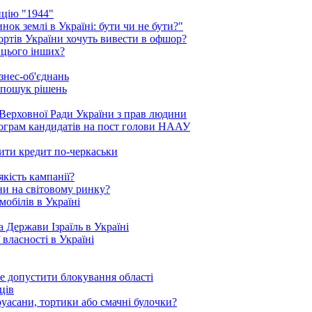
ицію "1944"
ок землі в Україні: бути чи не бути?"
рортів України хочуть вивести в офшор?
 цього інших?
знес-об'єднань
 пошук рішень
Верховної Ради України з прав людини
рограм кандидатів на пост голови НААУ
ити кредит по-черкаськи
кість кампанії?
ни на світовому ринку?
обілів в Україні
 Держави Ізраїль в Україні
 власності в Україні
е допустити блокування області
ців
уасани, тортики або смачні булочки?