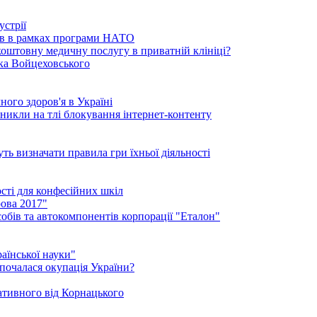
устрії
ків в рамках програми НАТО
коштовну медичну послугу в приватній клініці?
ика Войцеховського
ого здоров'я в Україні
иникли на тлі блокування інтернет-контенту
ть визначати правила гри їхньої діяльності
ості для конфесійних шкіл
ова 2017"
обів та автокомпонентів корпорації "Еталон"
аїнської науки"
 почалася окупація України?
нативного від Корнацького