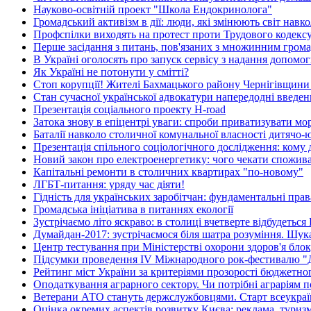
Науково-освітній проект "Школа Ендокринолога"
Громадський активізм в дії: люди, які змінюють світ навко
Профспілки виходять на протест проти Трудового кодекс
Перше засідання з питань, пов'язаних з множинним гром
В Україні оголосять про запуск сервісу з надання допом
Як Україні не потонути у смітті?
Стоп корупції! Жителі Бахмацького району Чернігівщини
Стан сучасної української адвокатури напередодні введен
Презентація соціального проекту H-road
Затока знову в епіцентрі уваги: спроби приватизувати м
Баталії навколо столичної комунальної власності дитячо
Презентація спільного соціологічного дослідження: кому д
Новий закон про електроенергетику: чого чекати спожив
Капітальні ремонти в столичних квартирах "по-новому"
ЛГБТ-питання: уряду час діяти!
Гідність для українських заробітчан: фундаментальні права
Громадська ініціатива в питаннях екології
Зустрічаємо літо яскраво: в столиці вчетверте відбудетьс
Думайдан-2017: зустрічаємося біля шатра розуміння. Шу
Центр тестування при Міністерстві охорони здоров'я бл
Підсумки проведення IV Міжнародного рок-фестивалю "
Рейтинг міст України за критеріями прозорості бюджетно
Оподаткування аграрного сектору. Чи потрібні аграріям п
Ветерани АТО стануть держслужбовцями. Старт всеукраїн
Оцінка окремих аспектів розвитку Києва: реклама, туриз