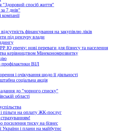
ія "Здоровий спосіб життя"
за 7 днів"
 компанії
ідсутність фінансування на закупівлю ліків
ити під цензуру влади
ілдингу
 IQ energy: нові переваги для бізнесу та населення
ства керівництвом Мінекономрозвитку
ацію
 з профілактики ВІЛ
рення і очікування щодо її діяльності
сштабна соціальна акція
опадання до "чорного списку"
вській області
успільства
 і пільги на оплату ЖК-послуг
 страхуванням!
бо посилення тиску на бізнес
ї України і плани на майбутнє