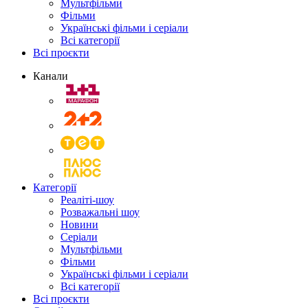
Мультфільми
Фільми
Українські фільми і серіали
Всі категорії
Всі проєкти
Канали
Категорії
Реаліті-шоу
Розважальні шоу
Новини
Серіали
Мультфільми
Фільми
Українські фільми і серіали
Всі категорії
Всі проєкти