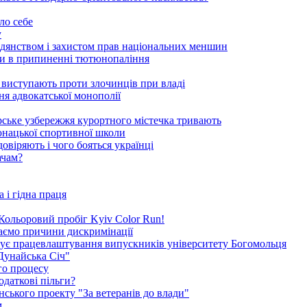
ло себе
у
адянством і захистом прав національних меншин
оги в припиненні тютюнопаління
 виступають проти злочинців при владі
ня адвокатської монополії
орське узбережжя курортного містечка тривають
-юнацької спортивної школи
овіряють і чого бояться українці
ачам?
 і гідна праця
я Кольоровий пробіг Kyiv Color Run!
каємо причини дискримінації
окує працевлаштування випускників університету Богомольця
Дунайська Січ"
го процесу
одаткові пільги?
ського проекту "За ветеранів до влади"
м