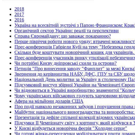
2018
2017
2016
Україна на всесвітній зустрічі з Папою Франциском: Крак
Органічний сектор України: реалії та перспективи
Справа Євромайдану: що заважає покаранню?
Перше півріччя роботи нового уряду: втрачені можливост
Прес-конференція Габріели Кубі на тему "Небезпека гендер
Скільки буде коштувати новорічний кошик для українців.
Прес-конференція учасників ринку утилізації небезпечних
Чи потрібні Києву дніпровські схили та острови?
Петиція "Про винесення заводу "Фанплит" за межі Києва" 
Звернення до керівництва НАБУ, ДФС, ГПУ та СБУ щодо 
Національний День молитви за Україну в столичному Пал
Підсумковий виступ збірної України на Чемпіонаті Європи
Чи відновиться в Україні виробництво знаменитої "Кольч
Чому українських військових годують харчовими відхода
Афера на мільйони доларів США
Про події навколо незаконних забудов і порушення права
Майбутнє національного виноградарства та виноробства: 
Презентація та дефіле спільної колекції відомих українсь
Підсумки ІІ Чемпіонату світу з хортингу, який відбувся в 
У Києві відбудеться новорічна феєрія "Холодне серце"
Чи готові жінки-переселенки мобілізуватися проти домаш