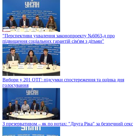
"Перспективи ухвалення законопроекту №6063-д про
підвищення соціальних гарантій сім'ям з дітьми"
Вибори у 201 ОТГ: підсумки спостереження та оцінка дня
голосування
З презервативом – як по нотах: "Друга Ріка" за безпечний секс