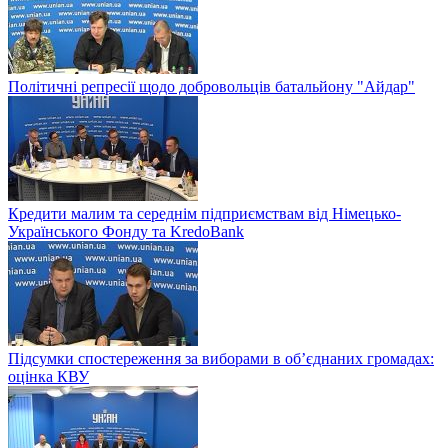
Політичні репресії щодо добровольців батальйону "Айдар"
Кредити малим та середнім підприємствам від Німецько-
Українського Фонду та KredoBank
Підсумки спостереження за виборами в об’єднаних громадах:
оцінка КВУ