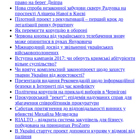
право на берег Дніпра
Нова спроба незаконної забудови скверу Радунка на
проспекті Алішера Навої в Києві
Пілотний проект з рекультивації – перший крок до
легалізації ринку бурштину
Як перемогти корупцію в обороні
Червона кнопка від українського телебачення знову
може опинитися в руках Януковича
Міжнародний досвід у звільненні українських
військовополонених
Вступна кампанія 2017: чи оберуть кримські абітурієнти
вільне суспільство?
Чи врятує комплексний законопроект щодо захисту
тварин України від жорстокості?
Презентація видання Рекомендацій щодо інформаційної
безпеки в Інтернеті під час конфлікту
Політична корупція на прикладі виборів в Чернігові
Прокурорський "рекет": епідемія надуманих справ для
збагачення співробітників прокуратури
Саботаж притягнення до відповідальності винних у
вбивстві Михайла Медведєва
RIALTO – відкрита система закупівель для бізнесу,
побудована на принципах ProZorro
В Україні стартує проект допомоги курцям у відмові від
паління