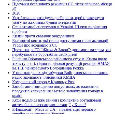
Підсумки безвізового режиму з ЄС після першого місяця
дії
2020
Українські сироти їдуть до Європи, щоб привернути
увагу до жахливих буднів інтернатів
Стан атомної енергетики в Україні. Шляхи вирішення
проблем
Кияни проти свавілля забудовників
Експортні квоти, які стали доступними після активації
Угоди про асоціацію з ЄС
Презентація ГО "Жінка & Закон": допомога матерям, які
перебувають в боротьбі за своїх дітей
Рішення Оболонського районного суду м. Києва щодо
захисту честі, гідності, ділової репутації ректора НМАУ
ім. П.І. Чайковського Володимира Рожка
У постраждалих від забудови Войцеховського останню
надію забирають чиновники КМДА
Комунальний терор у Кривому Розі
Запобігання знищенню допустимих до вживання
продуктів харчування з метою запобігання голоду в
країні
Куди поділися вже звичні і компактно розташовані
автомобільні газозаправні станції у Києві?
#Нашілюді – Made in UA – презентація першого
єврейського глянцю в Україні