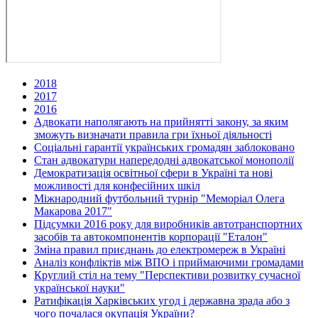
2018
2017
2016
Адвокати наполягають на прийнятті закону, за яким
зможуть визначати правила гри їхньої діяльності
Соціальні гарантії українських громадян заблоковано
Стан адвокатури напередодні адвокатської монополії
Демократизація освітньої сфери в Україні та нові
можливості для конфесійних шкіл
Міжнародний футбольний турнір "Меморіал Олега
Макарова 2017"
Підсумки 2016 року для виробників автотранспортних
засобів та автокомпонентів корпорації "Еталон"
Зміна правил приєднань до електромереж в Україні
Аналіз конфліктів між ВПО і приймаючими громадами
Круглий стіл на тему "Перспективи розвитку сучасної
української науки"
Ратифікація Харківських угод і державна зрада або з
чого почалася окупація України?