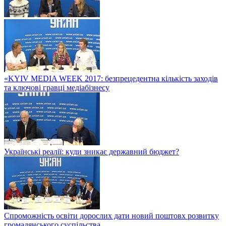
«KYIV MEDIA WEEK 2017: безпрецедентна кількість заходів
та ключові гравці медіабізнесу
Українські реалії: куди зникає державний бюджет?
Спроможність освіти дорослих дати новий поштовх розвитку
громадянського суспільства