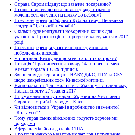
Справа Євромайдану: що заважає покаранню?
Перше півріччя роботи нового уряду: втрачені
можливості чи успіх на шляху до реформ?
Прес-конференція Габріели Кубі на тему "Небезпека
гендерної ідеології в Україні"
Скільки буде коштувати новорічний кошик для
українців. Прогноз цін на продукти харчування в 2017
році
Прес-конференція учасників ринку утилізації
небезпечних відходів
Чи потрібні Києву дніпровські схили та острови?
Петиція "Про винесення заводу "Фанплит" за межі
Києва" зібрала 10 329 підписів
Звернення до керівництва НАБУ, ДФС, ГПУ та СБУ
щодо шахрайських схем Київської митниці
Національний День молитви за Україну в столичному
Палаці спорту 27 травня 2017
Підсумковий виступ збірної України на Чемпіонаті
Європи зі стрибків у воду в Києві
Чи відновиться в Україні виробництво знаменитої
"Кольчуги"?
Чому українських військових годують харчовими
відходами
Афера на мільйони доларів США
Про події навколо незаконних забудов і порушення