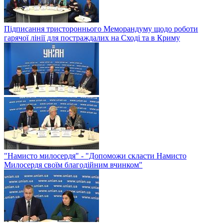
Підписання тристороннього Меморандуму щодо роботи
гарячої лінії для постраждалих на Сході та в Криму
"Намисто милосердя" - "Допоможи скласти Намисто
Милосердя своїм благодійним вчинком"