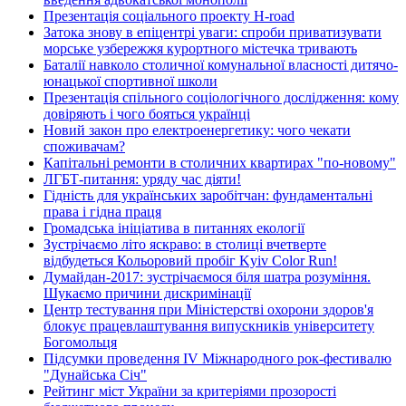
Презентація соціального проекту H-road
Затока знову в епіцентрі уваги: спроби приватизувати
морське узбережжя курортного містечка тривають
Баталії навколо столичної комунальної власності дитячо-
юнацької спортивної школи
Презентація спільного соціологічного дослідження: кому
довіряють і чого бояться українці
Новий закон про електроенергетику: чого чекати
споживачам?
Капітальні ремонти в столичних квартирах "по-новому"
ЛГБТ-питання: уряду час діяти!
Гідність для українських заробітчан: фундаментальні
права і гідна праця
Громадська ініціатива в питаннях екології
Зустрічаємо літо яскраво: в столиці вчетверте
відбудеться Кольоровий пробіг Kyiv Color Run!
Думайдан-2017: зустрічаємося біля шатра розуміння.
Шукаємо причини дискримінації
Центр тестування при Міністерстві охорони здоров'я
блокує працевлаштування випускників університету
Богомольця
Підсумки проведення IV Міжнародного рок-фестивалю
"Дунайська Січ"
Рейтинг міст України за критеріями прозорості