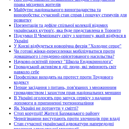
права місцевих жителів
Майбутнє національного виноградарства та
виноробства: сучасний стан справ і пошуку стимулів для
розвитку
Презентація та дефіле спільної колекції відомих
українських кутюр'є, яка буде представлена в Торонто
Підсумки ІІ Чемпіонату світу з хортингу, який відбувся в
Україні
У Києві відбудеться новорічна феєрія "Холодне серце"
Чи готові жінки-переселенки мобілізуватися проти
домашнього і гендерно-орієнтованого насильства?
Науково-освітній проект "Школа Ендокринолога"
Громадський активізм в дії: люди, які змінюють світ
навколо себе
Профспілки виходять на протест проти Трудового
кодексу
Перше засідання з питань, пов'язаних з множинним
громадянством і захистом прав національних меншин
В Україні оголосять про запуск сервісу з надання
допомоги в припиненні тютюнопаління
Як Україні не потонути у смітті?
Стоп корупції! Жителі Бахмацького району
Чернігівщини виступають проти злочинців при владі
Стан сучасної української адвокатури напередодні
введення адвокатської монополії