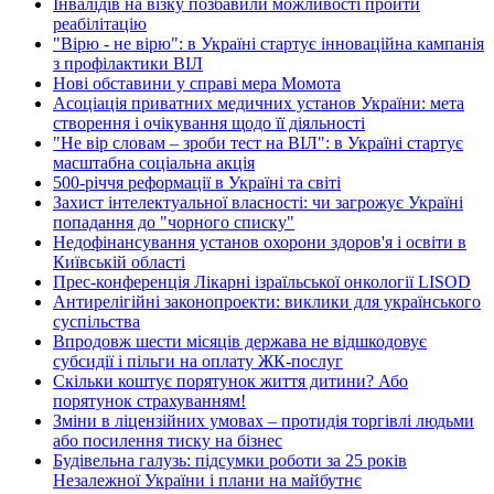
Інвалідів на візку позбавили можливості пройти
реабілітацію
"Вірю - не вірю": в Україні стартує інноваційна кампанія
з профілактики ВІЛ
Нові обставини у справі мера Момота
Асоціація приватних медичних установ України: мета
створення і очікування щодо її діяльності
"Не вір словам – зроби тест на ВІЛ": в Україні стартує
масштабна соціальна акція
500-річчя реформації в Україні та світі
Захист інтелектуальної власності: чи загрожує Україні
попадання до "чорного списку"
Недофінансування установ охорони здоров'я і освіти в
Київській області
Прес-конференція Лікарні ізраїльської онкології LISOD
Антирелігійні законопроекти: виклики для українського
суспільства
Впродовж шести місяців держава не відшкодовує
субсидії і пільги на оплату ЖК-послуг
Скільки коштує порятунок життя дитини? Або
порятунок страхуванням!
Зміни в ліцензійних умовах – протидія торгівлі людьми
або посилення тиску на бізнес
Будівельна галузь: підсумки роботи за 25 років
Незалежної України і плани на майбутнє