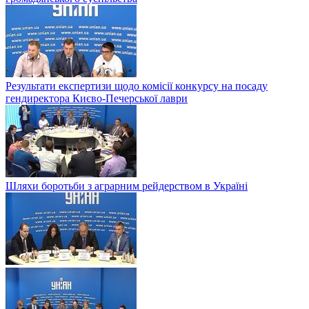
Результати експертизи щодо комісії конкурсу на посаду
гендиректора Києво-Печерської лаври
Шляхи боротьби з аграрним рейдерством в Українi