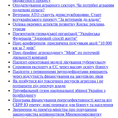
бюджетного процесу
Оподаткування аграрного сектору. Чи потрібні аграріям
податкові пільги?
Ветерани АТО стануть держслужбовцями. Старт
всеукраїнського проекту "За ветеранів до влади"
Оцінка окремих аспектів розвитку Києва: реклама,
туризм
Презентація громадської організації "Українська
Федерація "Здоровий спосіб життя"
Прес-конференція, присвячена підсумкам акції "10 000
км за 7 днів"
Прес-брифінг агрохолдингу "Мрія" по поточній
діяльності компанії
Пацієнт-орієнтовані моделі лікування туберкульозу
Сприяння експорту в ЄС через масову освіту бізнесу
Пацієнти з первинними імунодефіцитами вмирають
через відсутність фінансування на закупівлю ліків
Як позбутися від токсичних ресурсів агресора і не
потрапити під цензуру влади
Тріумфальний сезон національної збірної України з
бодібілдингу
Програма фінансування енергоефективності житла від
ЄБРР IQ energy: нові переваги для бізнесу та населення
Звернення до прем'єр-міністра про порушення
законодавства керівництвом Мінекономрозвитку