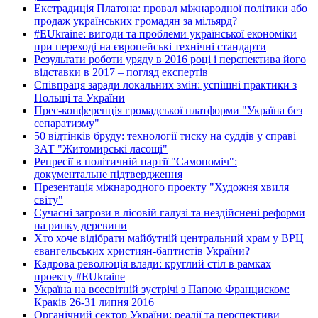
Екстрадиція Платона: провал міжнародної політики або
продаж українських громадян за мільярд?
#EUkraine: вигоди та проблеми української економіки
при переході на європейські технічні стандарти
Результати роботи уряду в 2016 році і перспектива його
відставки в 2017 – погляд експертів
Співпраця заради локальних змін: успішні практики з
Польщі та України
Прес-конференція громадської платформи "Україна без
сепаратизму"
50 відтінків бруду: технології тиску на суддів у справі
ЗАТ "Житомирські ласощі"
Репресії в політичній партії "Самопоміч":
документальне підтвердження
Презентація міжнародного проекту "Художня хвиля
світу"
Сучасні загрози в лісовій галузі та нездійснені реформи
на ринку деревини
Хто хоче відібрати майбутній центральний храм у ВРЦ
євангельських християн-баптистів України?
Кадрова революція влади: круглий стіл в рамках
проекту #EUkraine
Україна на всесвітній зустрічі з Папою Франциском:
Краків 26-31 липня 2016
Органічний сектор України: реалії та перспективи