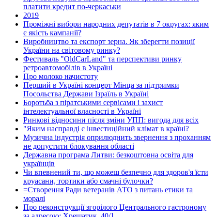
платити кредит по-черкаськи
2019
Проміжні вибори народних депутатів в 7 округах: яким
є якість кампанії?
Виробництво та експорт зерна. Як зберегти позиції
України на світовому ринку?
Фестиваль "OldCarLand" та перспективи ринку
ретроавтомобілів в Україні
Про молоко начистоту
Перший в Україні концерт Мінца за підтримки
Посольства Держави Ізраїль в Україні
Боротьба з піратськими сервісами і захист
інтелектуальної власності в Україні
Ринкові відносини після зміни УПП: вигода для всіх
"Яким насправді є інвестиційний клімат в країні?
Музична індустрія оприлюднить звернення з проханням
не допустити блокування області
Державна програма Литви: безкоштовна освіта для
українців
Чи впевнений ти, що можеш безпечно для здоров'я їсти
круасани, тортики або смачні булочки?
=Створення Ради ветеранів АТО з питань етики та
моралі
Про реконструкції згорілого Центрального гастроному
за адресою: Хрещатик, 40/1