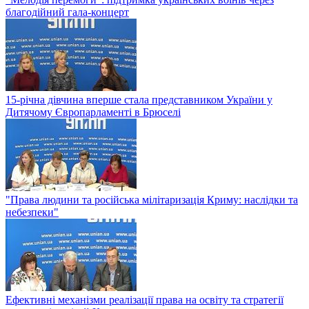
благодійний гала-концерт
15-річна дівчина вперше стала представником України у
Дитячому Європарламенті в Брюселі
"Права людини та російська мілітаризація Криму: наслідки та
небезпеки"
Ефективні механізми реалізації права на освіту та стратегії