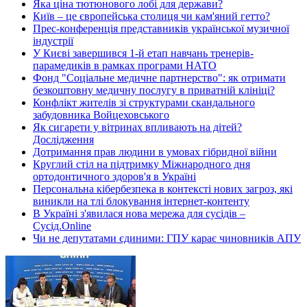
Яка ціна тютюнового лобі для держави?
Київ – це європейська столиця чи кам'яний гетто?
Прес-конференція представників української музичної
індустрії
У Києві завершився 1-й етап навчань тренерів-
парамедиків в рамках програми НАТО
Фонд "Соціальне медичне партнерство": як отримати
безкоштовну медичну послугу в приватній клініці?
Конфлікт жителів зі структурами скандального
забудовника Войцеховського
Як сигарети у вітринах впливають на дітей?
Дослідження
Дотримання прав людини в умовах гібридної війни
Круглий стіл на підтримку Міжнародного дня
ортодонтичного здоров'я в Україні
Персональна кібербезпека в контексті нових загроз, які
виникли на тлі блокування інтернет-контенту
В Україні з'явилася нова мережа для сусідів –
Сусід.Online
Чи не депутатами єдиними: ГПУ карає чиновників АПУ