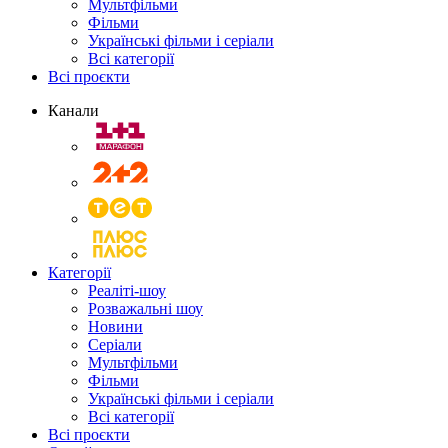
Мультфільми
Фільми
Українські фільми і серіали
Всі категорії
Всі проєкти
Канали
Категорії
Реаліті-шоу
Розважальні шоу
Новини
Серіали
Мультфільми
Фільми
Українські фільми і серіали
Всі категорії
Всі проєкти