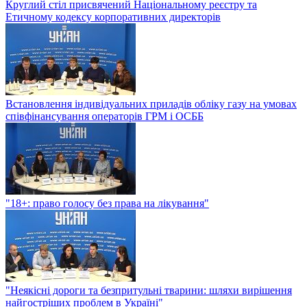
Круглий стіл присвячений Національному реєстру та
Етичному кодексу корпоративних директорів
Встановлення індивідуальних приладів обліку газу на умовах
співфінансування операторів ГРМ і ОСББ
"18+: право голосу без права на лікування"
"Неякісні дороги та безпритульні тварини: шляхи вирішення
найгостріших проблем в Україні"