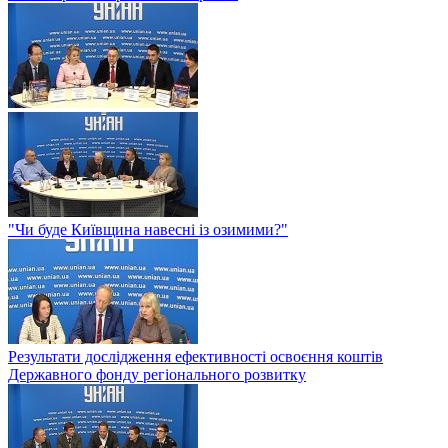
"Чи буде Київщина навесні із озимими?"
Результати дослідження ефективності освоєння коштів
Державного фонду регіонального розвитку