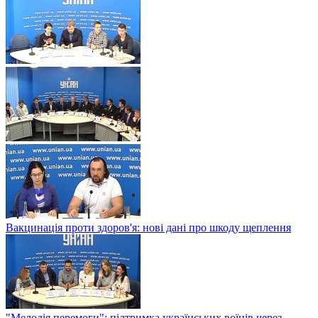
Вакцинація проти здоров'я: нові дані про шкоду щеплення
"Мелодія перемоги": підтримка українських воїнів через