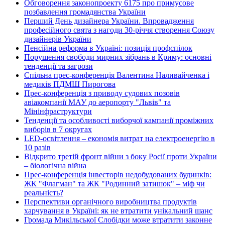
Обговорення законопроекту 6175 про примусове
позбавлення громадянства України
Перший День дизайнера України. Впровадження
професійного свята з нагоди 30-річчя створення Союзу
дизайнерів України
Пенсійна реформа в Україні: позиція профспілок
Порушення свободи мирних зібрань в Криму: основні
тенденції та загрози
Спільна прес-конференція Валентина Наливайченка і
медиків ПДМШ Пирогова
Прес-конференція з приводу судових позовів
авіакомпанії МАУ до аеропорту "Львів" та
Мінінфраструктури
Тенденції та особливості виборчої кампанії проміжних
виборів в 7 округах
LED-освітлення – економія витрат на електроенергію в
10 разів
Відкрито третій фронт війни з боку Росії проти України
– біологічна війна
Прес-конференція інвесторів недобудованих будинків:
ЖК "Флагман" та ЖК "Родинний затишок" – міф чи
реальність?
Перспективи органічного виробництва продуктів
харчування в Україні: як не втратити унікальний шанс
Громада Микільської Слобідки може втратити законне