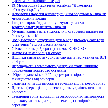
щастя World Happiness Report
ІХ Міжнародна Пасхальна асамблея "Духовність
об'єднує Україну"
Перемоги і поразки антикорупційної боротьби в Україні:
міжнародний погляд
Інтернет-провайдера звинувачують у зазіханні на
територіальну цілісність України
Муніципальна варта в Києві: як її створення вплине на
безпеку в місті?
Чому насправді отруїлися діти в бердянському санаторії
"Лазурний" і хто в цьому винен?
У Києві діють рейдери під знаком ЮНЕСКО
Шахраям немає місця в спорті
Підлітки вимагають усунути бар'єри в тестуванні на ВІЛ
з 14 років
Впровадження земельного ринку: чи стане нинішнє
подовження мораторію останнім
"Кіровоградські ковбої" – фермери зі зброєю
захищаються від рейдерів
Закарпаття: перші вибори в громадах під загрозою зриву
Прес-конференція, присвячена дням українського кіно в
Брюсселі
Звернення голів асоціацій деревообробних підприємств
про скасування мораторію на експорт необробленої
деревини