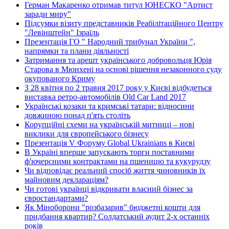
Герман Макаренко отримав титул ЮНЕСКО "Артист
заради миру"
Підсумки візиту представників Реабілітаційного Центру
"Левінштейн" Ізраїль
Презентація ГО " Народний трибунал України ",
напрямки та плани діяльності
Затримання та арешт українського добровольця Юрія
Старова в Мюнхені на основі рішення незаконного суду
окупованого Криму
З 28 квітня по 2 травня 2017 року у Києві відбудеться
виставка ретро-автомобілів Old Car Land 2017
Українські козаки та кримські татари: відносини
довжиною понад п'ять століть
Корупційні схеми на українській митниці – нові
виклики для європейського бізнесу
Презентація V Форуму Global Ukrainians в Києві
В Україні вперше запускають торги поставними
ф'ючерсними контрактами на пшеницю та кукурудзу
Чи відповідає реальний спосіб життя чиновників їх
майновим деклараціям?
Чи готові українці відкривати власний бізнес за
євростандартами?
Як Міноборони "розбазарив" бюджетні кошти для
придбання квартир? Солдатський аудит 2-х останніх
років