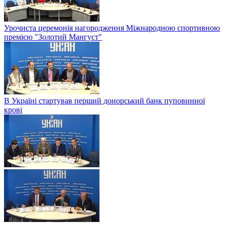
Урочиста церемонія нагородження Міжнародною спортивною
премією "Золотий Мангуст"
В Україні стартував перший донорський банк пуповинної
крові