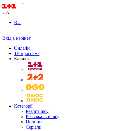
UA
RU
Вхід в кабінет
Онлайн
ТБ програма
Канали
Категорії
Реаліті-шоу
Розважальні шоу
Новини
Серіали