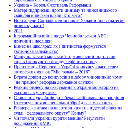
Україна – Корея. Фестиваль Реформації
Матері-підприємці проти цинізму та чиновницького
свавілля київської влади: хто кого?
Нові лідери Соціалістичної партії України про стратегію
розвитку партії
2021
Інформаційна війна щодо Чорнобильської АЕС:
причини і наслідки
Бізнес на школярах: як з дитинства формується
тютюнова залежність?
Маріупольський морський торговельний порт: стан
справ і конкурс на посаду керівника порту
Презентація Першого в Україні конкурсу краси серед
авторських ляльок "Міс лялька – 2016"
Втрата довіри до конкурсів з відбору чиновників: чому
"не працює" реформа державної служби
Реакція бізнесу на скасування в Україні мораторію на
експорт лісу-кругляка
Ставлення українців до лібералізації права на володіння
і застосування вогнепальної зброї для самозахисту
Рейдерська атака на квартири киян на підставі рішення
судді "федерального округу" Криму?
Чи почали українці курити менше? Результати
дослідження КМІС