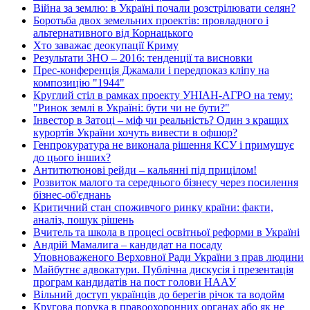
Війна за землю: в Україні почали розстрілювати селян?
Боротьба двох земельних проектів: провладного і
альтернативного від Корнацького
Хто заважає деокупації Криму
Результати ЗНО – 2016: тенденції та висновки
Прес-конференція Джамали і передпоказ кліпу на
композицію "1944"
Круглий стіл в рамках проекту УНІАН-АГРО на тему:
"Ринок землі в Україні: бути чи не бути?"
Інвестор в Затоці – міф чи реальність? Один з кращих
курортів України хочуть вивести в офшор?
Генпрокуратура не виконала рішення КСУ і примушує
до цього інших?
Антитютюнові рейди – кальянні під прицілом!
Розвиток малого та середнього бізнесу через посилення
бізнес-об'єднань
Критичний стан споживчого ринку країни: факти,
аналіз, пошук рішень
Вчитель та школа в процесі освітньої реформи в Україні
Андрій Мамалига – кандидат на посаду
Уповноваженого Верховної Ради України з прав людини
Майбутнє адвокатури. Публічна дискусія і презентація
програм кандидатів на пост голови НААУ
Вільний доступ українців до берегів річок та водойм
Кругова порука в правоохоронних органах або як не