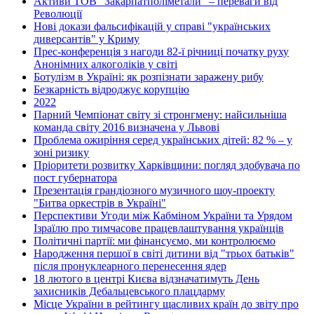
Активи ТОВ "Закарпатполіметали" – переваги від
Революції
Нові докази фальсифікацій у справі "українських
диверсантів" у Криму
Прес-конференція з нагоди 82-ї річниці початку руху
Анонімних алкоголіків у світі
Ботулізм в Україні: як розпізнати заражену рибу
Безкарність відроджує корупцію
2022
Парний Чемпіонат світу зі стронгмену: найсильніша
команда світу 2016 визначена у Львові
Проблема ожиріння серед українських дітей: 82 % – у
зоні ризику
Пріоритети розвитку Харківщини: погляд здобувача по
пост губернатора
Презентація грандіозного музичного шоу-проекту
"Битва оркестрів в Україні"
Перспективи Угоди між Кабміном України та Урядом
Ізраїлю про тимчасове працевлаштування українців
Політичні партії: ми фінансуємо, ми контролюємо
Народження першої в світі дитини від "трьох батьків"
після пронуклеарного перенесення ядер
18 лютого в центрі Києва відзначатимуть День
захисників Дебальцевського плацдарму
Місце України в рейтингу щасливих країн до звіту про