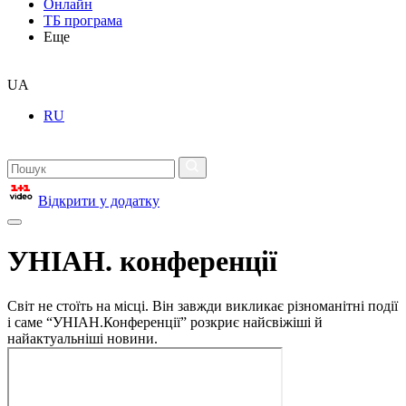
Онлайн
ТБ програма
Еще
UA
RU
Відкрити у додатку
УНІАН. конференції
Світ не стоїть на місці. Він завжди викликає різноманітні події
і саме “УНІАН.Конференції” розкриє найсвіжіші й
найактуальніші новини.