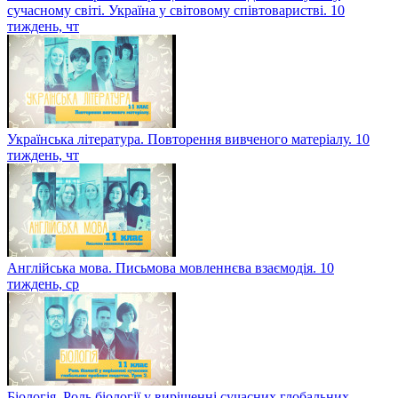
сучасному світі. Україна у світовому співтоваристві. 10
тиждень, чт
Українська література. Повторення вивченого матеріалу. 10
тиждень, чт
Англійська мова. Письмова мовленнєва взаємодія. 10
тиждень, ср
Біологія. Роль біології у вирішенні сучасних глобальних