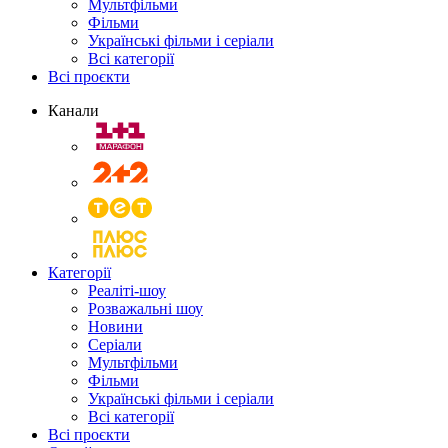
Мультфільми
Фільми
Українські фільми і серіали
Всі категорії
Всі проєкти
Канали
Категорії
Реаліті-шоу
Розважальні шоу
Новини
Серіали
Мультфільми
Фільми
Українські фільми і серіали
Всі категорії
Всі проєкти