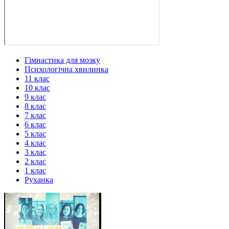
Гімнастика для мозку
Психологічна хвилинка
11 клас
10 клас
9 клас
8 клас
7 клас
6 клас
5 клас
4 клас
3 клас
2 клас
1 клас
Руханка