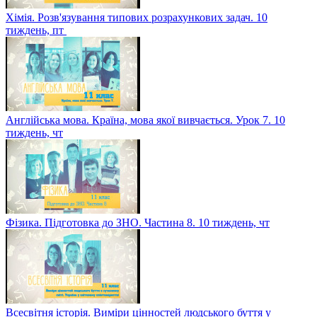
Хімія. Розв'язування типових розрахункових задач. 10
тиждень, пт
Англійська мова. Країна, мова якої вивчається. Урок 7. 10
тиждень, чт
Фізика. Підготовка до ЗНО. Частина 8. 10 тиждень, чт
Всесвітня історія. Виміри цінностей людського буття у