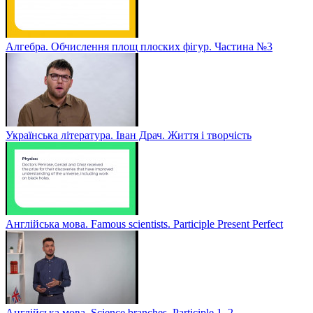
Алгебра. Обчислення площ плоских фігур. Частина №3
Українська література. Іван Драч. Життя і творчість
Англійська мова. Famous scientists. Participle Present Perfect
Англійська мова. Sсience branches. Participle 1, 2