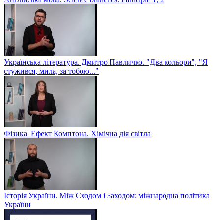
Українська література. Дмитро Павличко. "Два кольори", "Я
стужився, мила, за тобою..."
Фізика. Ефект Комптона. Хімічна дія світла
Історія України. Між Сходом і Заходом: міжнародна політика
України