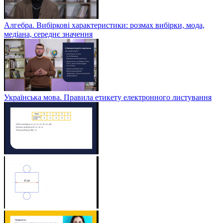
Алгебра. Вибіркові характеристики: розмах вибірки, мода,
медіана, середнє значення
Українська мова. Правила етикету електронного листування