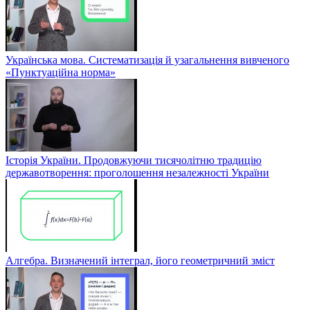
Українська мова. Систематизація й узагальнення вивченого
«Пунктуаційна норма»
Історія України. Продовжуючи тисячолітню традицію
державотворення: проголошення незалежності України
Алгебра. Визначений інтеграл, його геометричний зміст