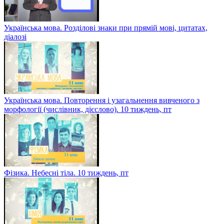
Українська мова. Розділові знаки при прямій мові, цитатах,
діалозі
Українська мова. Повторення і узагальнення вивченого з
морфології (числівник, дієслово). 10 тиждень, пт
Фізика. Небесні тіла. 10 тиждень, пт