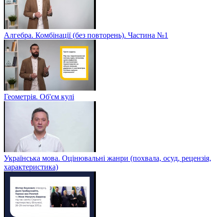
Алгебра. Комбінації (без повторень). Частина №1
Геометрія. Об'єм кулі
Українська мова. Оцінювальні жанри (похвала, осуд, рецензія,
характеристика)