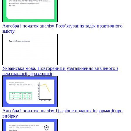
Алгебра і початок аналізу. Розв’язування задач практичного
змісту
Українська мова. Повторення й узагальнення вивченого з
лексикології, фразеології
Алгебра і початок аналізу. Графічне подання інформації про
вибірку