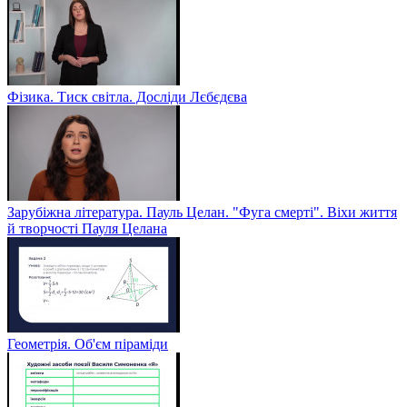
Фізика. Тиск світла. Досліди Лєбєдєва
Зарубіжна література. Пауль Целан. "Фуга смерті". Віхи життя
й творчості Пауля Целана
Геометрія. Об'єм піраміди