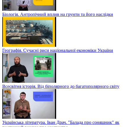
Біологія. Антропічний вплив на грунти та його наслідки
Географія. Сучасні риси національної економіки України
Всесвітня історія. Від біполярного до багатополярного світу
Українська література. Іван Драч. "Балада про соняшник" як