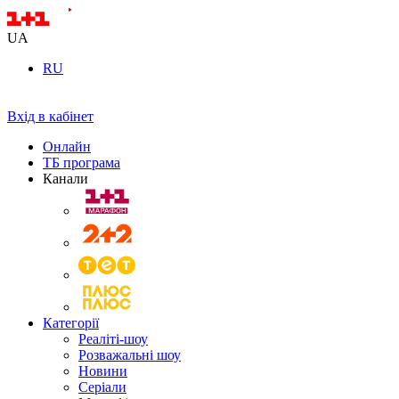
UA
RU
Вхід в кабінет
Онлайн
ТБ програма
Канали
Категорії
Реаліті-шоу
Розважальні шоу
Новини
Серіали