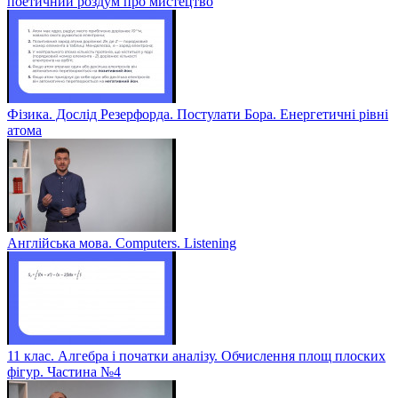
поетичний роздум про мистецтво
Фізика. Дослід Резерфорда. Постулати Бора. Енергетичні рівні
атома
Англійська мова. Computers. Listening
11 клас. Алгебра і початки аналізу. Обчислення площ плоских
фігур. Частина №4