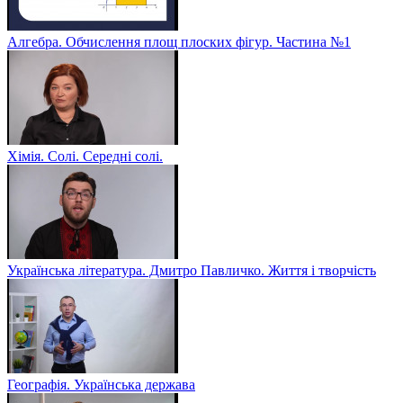
Алгебра. Обчислення площ плоских фігур. Частина №1
Хімія. Солі. Середні солі.
Українська література. Дмитро Павличко. Життя і творчість
Географія. Українська держава