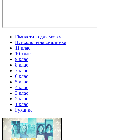
Гімнастика для мозку
Психологічна хвилинка
11 клас
10 клас
9 клас
8 клас
7 клас
6 клас
5 клас
4 клас
3 клас
2 клас
1 клас
Руханка