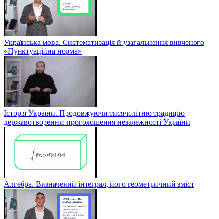
Українська мова. Систематизація й узагальнення вивченого
«Пунктуаційна норма»
Історія України. Продовжуючи тисячолітню традицію
державотворення: проголошення незалежності України
Алгебра. Визначений інтеграл, його геометричний зміст