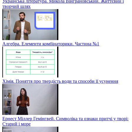
Українська література. Микола Вінграновський. Життєвий і
творчий шлях
Алгебра. Елементи комбінаторики. Частина №1
Хімія. Поняття про твердість води та способи її усунення
Ернест Міллер Гемінгвей. Символіка та ознаки притчі у творі:
Старий і море