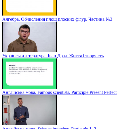
Алгебра. Обчислення площ плоских фігур. Частина №3
Українська література. Іван Драч. Життя і творчість
Англійська мова. Famous scientists. Participle Present Perfect
Англійська мова. Sсience branches. Participle 1, 2