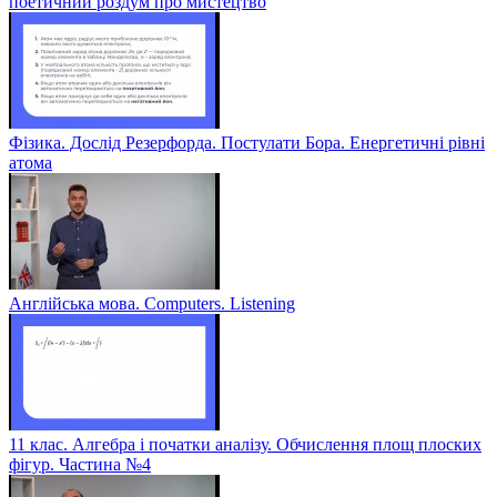
поетичний роздум про мистецтво
Фізика. Дослід Резерфорда. Постулати Бора. Енергетичні рівні
атома
Англійська мова. Computers. Listening
11 клас. Алгебра і початки аналізу. Обчислення площ плоских
фігур. Частина №4