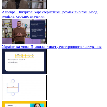
Алгебра. Вибіркові характеристики: розмах вибірки, мода,
медіана, середнє значення
Українська мова. Правила етикету електронного листування