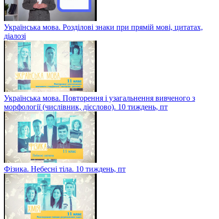
Українська мова. Розділові знаки при прямій мові, цитатах,
діалозі
Українська мова. Повторення і узагальнення вивченого з
морфології (числівник, дієслово). 10 тиждень, пт
Фізика. Небесні тіла. 10 тиждень, пт