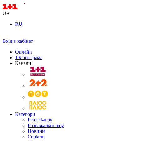
UA
RU
Вхід в кабінет
Онлайн
ТБ програма
Канали
Категорії
Реаліті-шоу
Розважальні шоу
Новини
Серіали