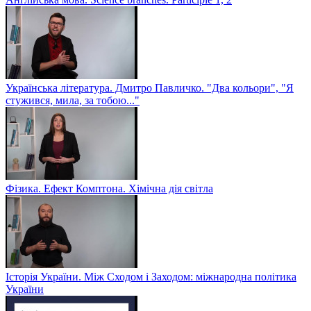
Українська література. Дмитро Павличко. "Два кольори", "Я
стужився, мила, за тобою..."
Фізика. Ефект Комптона. Хімічна дія світла
Історія України. Між Сходом і Заходом: міжнародна політика
України