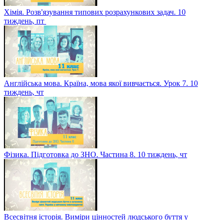
Хімія. Розв'язування типових розрахункових задач. 10
тиждень, пт
Англійська мова. Країна, мова якої вивчається. Урок 7. 10
тиждень, чт
Фізика. Підготовка до ЗНО. Частина 8. 10 тиждень, чт
Всесвітня історія. Виміри цінностей людського буття у