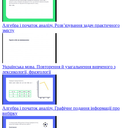
Алгебра і початок аналізу. Розв’язування задач практичного
змісту
Українська мова. Повторення й узагальнення вивченого з
лексикології, фразеології
Алгебра і початок аналізу. Графічне подання інформації про
вибірку