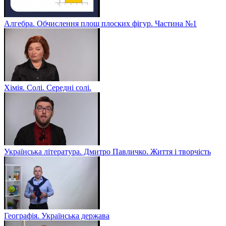
Алгебра. Обчислення площ плоских фігур. Частина №1
Хімія. Солі. Середні солі.
Українська література. Дмитро Павличко. Життя і творчість
Географія. Українська держава