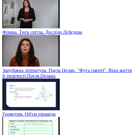
Фізика. Тиск світла. Досліди Лєбєдєва
Зарубіжна література. Пауль Целан. "Фуга смерті". Віхи життя
й творчості Пауля Целана
Геометрія. Об'єм піраміди