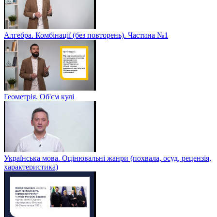
Алгебра. Комбінації (без повторень). Частина №1
Геометрія. Об'єм кулі
Українська мова. Оцінювальні жанри (похвала, осуд, рецензія,
характеристика)