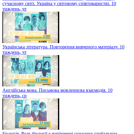
сучасному світі. Україна у світовому співтоваристві. 10
тиждень, чт
Українська література. Повторення вивченого матеріалу. 10
тиждень, чт
Англійська мова. Письмова мовленнєва взаємодія. 10
тиждень, ср
Біологія. Роль біології у вирішенні сучасних глобальних