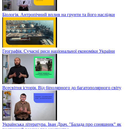
Біологія. Антропічний вплив на грунти та його наслідки
Географія. Сучасні риси національної економіки України
Всесвітня історія. Від біполярного до багатополярного світу
Українська література. Іван Драч. "Балада про соняшник" як