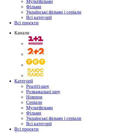
Мультфільми
Фільми
Українські фільми і серіали
Всі категорії
Всі проєкти
Канали
Категорії
Реаліті-шоу
Розважальні шоу
Новини
Серіали
Мультфільми
Фільми
Українські фільми і серіали
Всі категорії
Всі проєкти