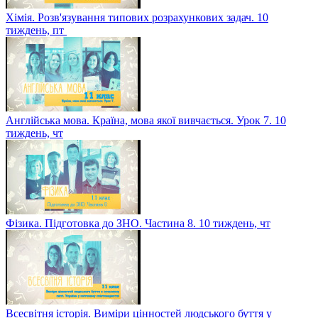
Хімія. Розв'язування типових розрахункових задач. 10
тиждень, пт
Англійська мова. Країна, мова якої вивчається. Урок 7. 10
тиждень, чт
Фізика. Підготовка до ЗНО. Частина 8. 10 тиждень, чт
Всесвітня історія. Виміри цінностей людського буття у