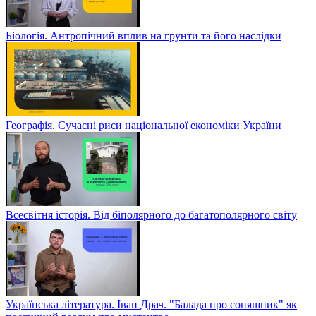
Біологія. Антропічний вплив на грунти та його наслідки
Географія. Сучасні риси національної економіки України
Всесвітня історія. Від біполярного до багатополярного світу
Українська література. Іван Драч. "Балада про соняшник" як