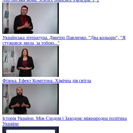
Українська література. Дмитро Павличко. "Два кольори", "Я
стужився, мила, за тобою..."
Фізика. Ефект Комптона. Хімічна дія світла
Історія України. Між Сходом і Заходом: міжнародна політика
України