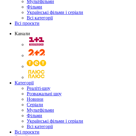
Мультфільми
Фільми
Українські фільми і серіали
Всі категорії
Всі проєкти
Канали
Категорії
Реаліті-шоу
Розважальні шоу
Новини
Серіали
Мультфільми
Фільми
Українські фільми і серіали
Всі категорії
Всі проєкти