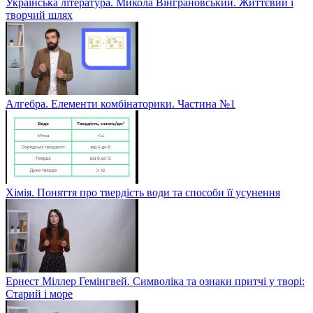
Українська література. Микола Вінграновський. Життєвий і
творчий шлях
Алгебра. Елементи комбінаторики. Частина №1
Хімія. Поняття про твердість води та способи її усунення
Ернест Міллер Гемінгвей. Символіка та ознаки притчі у творі:
Старий і море