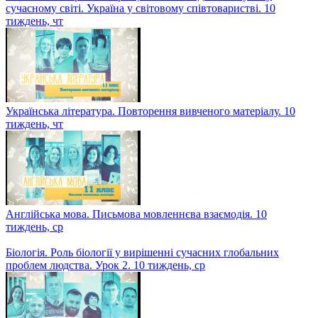
сучасному світі. Україна у світовому співтоваристві. 10
тиждень, чт
Українська література. Повторення вивченого матеріалу. 10
тиждень, чт
Англійська мова. Письмова мовленнєва взаємодія. 10
тиждень, ср
Біологія. Роль біології у вирішенні сучасних глобальних