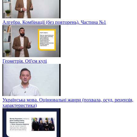
Алгебра. Комбінації (без повторень). Частина №1
Геометрія. Об'єм кулі
Українська мова. Оцінювальні жанри (похвала, осуд, рецензія,
характеристика)