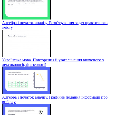
Алгебра і початок аналізу. Розв’язування задач практичного
змісту
Українська мова. Повторення й узагальнення вивченого з
лексикології, фразеології
Алгебра і початок аналізу. Графічне подання інформації про
вибірку