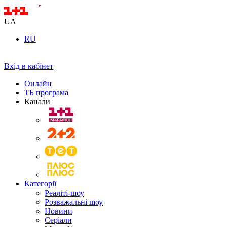
UA
RU
Вхід в кабінет
Онлайн
ТБ програма
Канали
Категорії
Реаліті-шоу
Розважальні шоу
Новини
Серіали