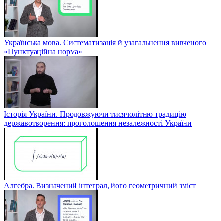
Українська мова. Систематизація й узагальнення вивченого
«Пунктуаційна норма»
Історія України. Продовжуючи тисячолітню традицію
державотворення: проголошення незалежності України
Алгебра. Визначений інтеграл, його геометричний зміст