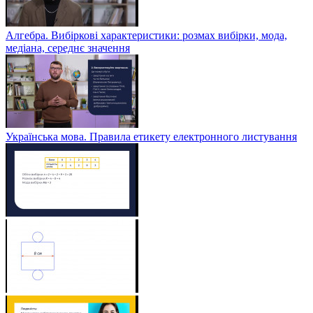
Алгебра. Вибіркові характеристики: розмах вибірки, мода,
медіана, середнє значення
Українська мова. Правила етикету електронного листування