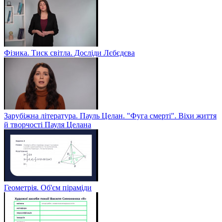
Фізика. Тиск світла. Досліди Лєбєдєва
Зарубіжна література. Пауль Целан. "Фуга смерті". Віхи життя
й творчості Пауля Целана
Геометрія. Об'єм піраміди