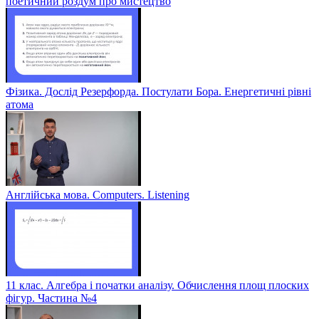
поетичний роздум про мистецтво
Фізика. Дослід Резерфорда. Постулати Бора. Енергетичні рівні
атома
Англійська мова. Computers. Listening
11 клас. Алгебра і початки аналізу. Обчислення площ плоских
фігур. Частина №4