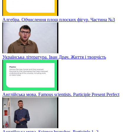
Алгебра. Обчислення площ плоских фігур. Частина №3
Українська література. Іван Драч. Життя і творчість
Англійська мова. Famous scientists. Participle Present Perfect
Англійська мова. Sсience branches. Participle 1, 2