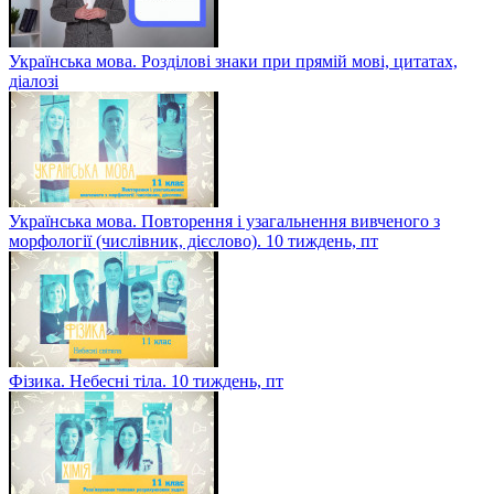
Українська мова. Розділові знаки при прямій мові, цитатах,
діалозі
Українська мова. Повторення і узагальнення вивченого з
морфології (числівник, дієслово). 10 тиждень, пт
Фізика. Небесні тіла. 10 тиждень, пт