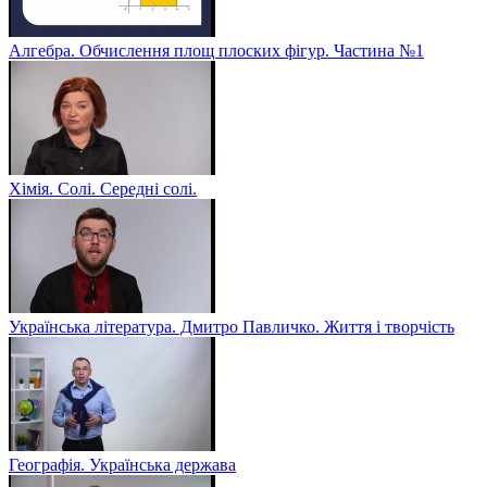
Алгебра. Обчислення площ плоских фігур. Частина №1
Хімія. Солі. Середні солі.
Українська література. Дмитро Павличко. Життя і творчість
Географія. Українська держава