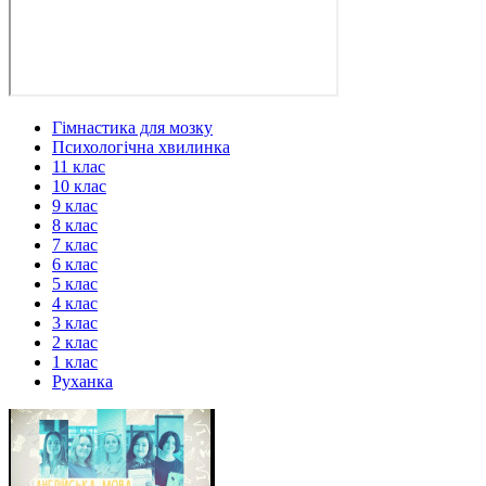
Гімнастика для мозку
Психологічна хвилинка
11 клас
10 клас
9 клас
8 клас
7 клас
6 клас
5 клас
4 клас
3 клас
2 клас
1 клас
Руханка