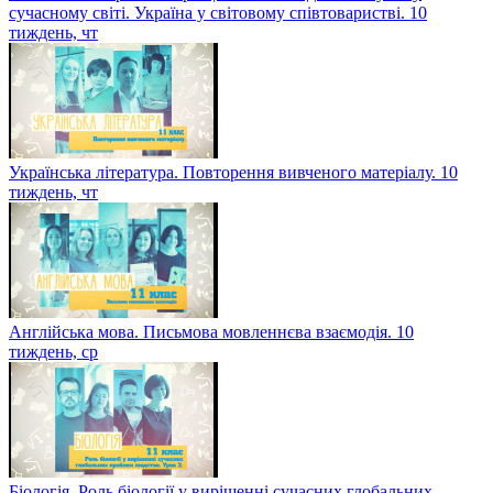
сучасному світі. Україна у світовому співтоваристві. 10
тиждень, чт
Українська література. Повторення вивченого матеріалу. 10
тиждень, чт
Англійська мова. Письмова мовленнєва взаємодія. 10
тиждень, ср
Біологія. Роль біології у вирішенні сучасних глобальних