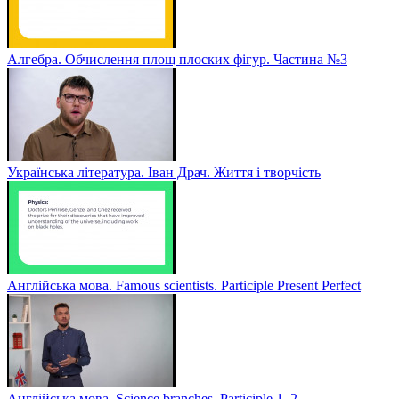
Алгебра. Обчислення площ плоских фігур. Частина №3
Українська література. Іван Драч. Життя і творчість
Англійська мова. Famous scientists. Participle Present Perfect
Англійська мова. Sсience branches. Participle 1, 2