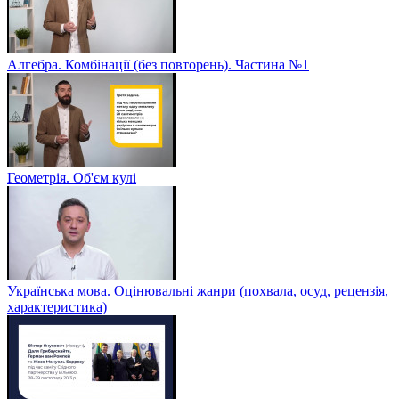
Алгебра. Комбінації (без повторень). Частина №1
Геометрія. Об'єм кулі
Українська мова. Оцінювальні жанри (похвала, осуд, рецензія,
характеристика)