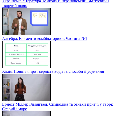
Українська література. Микола Вінграновський. Життєвий і
творчий шлях
Алгебра. Елементи комбінаторики. Частина №1
Хімія. Поняття про твердість води та способи її усунення
Ернест Міллер Гемінгвей. Символіка та ознаки притчі у творі:
Старий і море