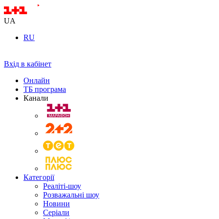
UA
RU
Вхід в кабінет
Онлайн
ТБ програма
Канали
Категорії
Реаліті-шоу
Розважальні шоу
Новини
Серіали