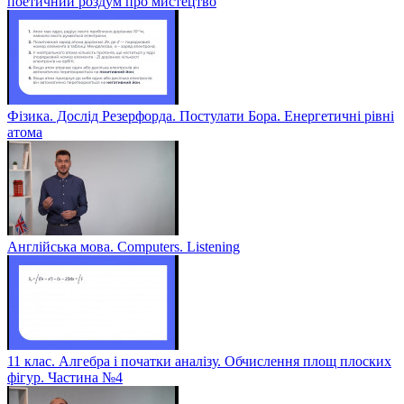
поетичний роздум про мистецтво
Фізика. Дослід Резерфорда. Постулати Бора. Енергетичні рівні
атома
Англійська мова. Computers. Listening
11 клас. Алгебра і початки аналізу. Обчислення площ плоских
фігур. Частина №4