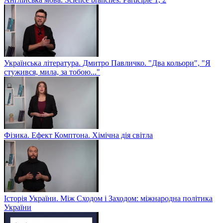
Українська література. Дмитро Павличко. "Два кольори", "Я
стужився, мила, за тобою..."
Фізика. Ефект Комптона. Хімічна дія світла
Історія України. Між Сходом і Заходом: міжнародна політика
України