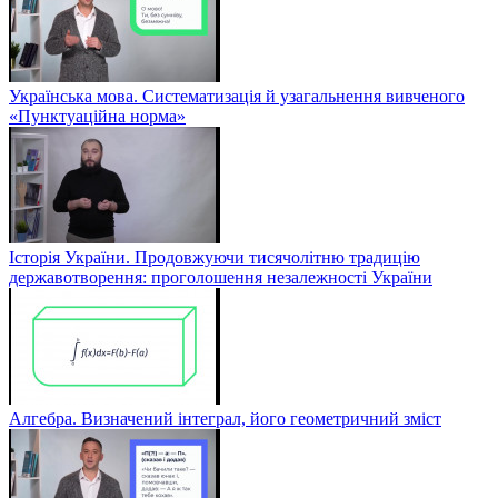
Українська мова. Систематизація й узагальнення вивченого
«Пунктуаційна норма»
Історія України. Продовжуючи тисячолітню традицію
державотворення: проголошення незалежності України
Алгебра. Визначений інтеграл, його геометричний зміст