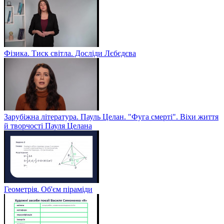
Фізика. Тиск світла. Досліди Лєбєдєва
Зарубіжна література. Пауль Целан. "Фуга смерті". Віхи життя
й творчості Пауля Целана
Геометрія. Об'єм піраміди