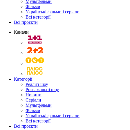
Мультфільми
Фільми
Українські фільми і серіали
Всі категорії
Всі проєкти
Канали
Категорії
Реаліті-шоу
Розважальні шоу
Новини
Серіали
Мультфільми
Фільми
Українські фільми і серіали
Всі категорії
Всі проєкти