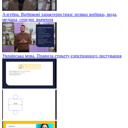
Алгебра. Вибіркові характеристики: розмах вибірки, мода,
медіана, середнє значення
Українська мова. Правила етикету електронного листування