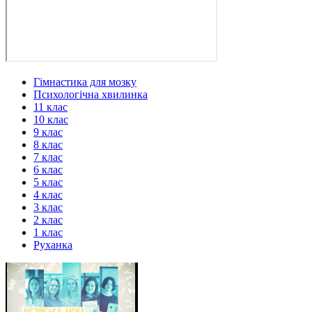
Гімнастика для мозку
Психологічна хвилинка
11 клас
10 клас
9 клас
8 клас
7 клас
6 клас
5 клас
4 клас
3 клас
2 клас
1 клас
Руханка