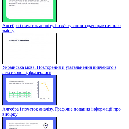
Алгебра і початок аналізу. Розв’язування задач практичного
змісту
Українська мова. Повторення й узагальнення вивченого з
лексикології, фразеології
Алгебра і початок аналізу. Графічне подання інформації про
вибірку