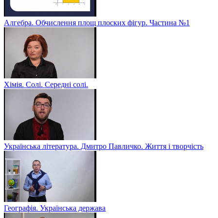
Алгебра. Обчислення площ плоских фігур. Частина №1
Хімія. Солі. Середні солі.
Українська література. Дмитро Павличко. Життя і творчість
Географія. Українська держава