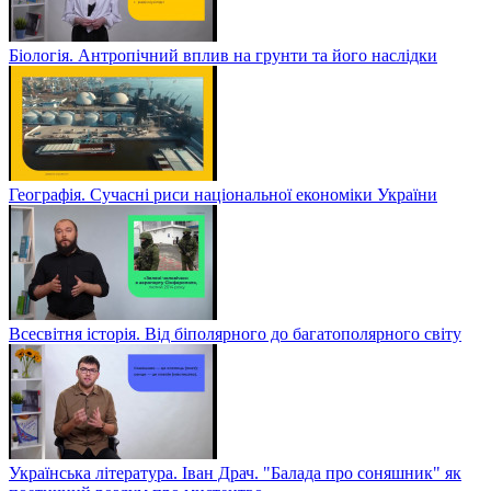
Біологія. Антропічний вплив на грунти та його наслідки
Географія. Сучасні риси національної економіки України
Всесвітня історія. Від біполярного до багатополярного світу
Українська література. Іван Драч. "Балада про соняшник" як