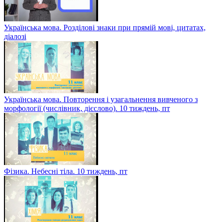
Українська мова. Розділові знаки при прямій мові, цитатах,
діалозі
Українська мова. Повторення і узагальнення вивченого з
морфології (числівник, дієслово). 10 тиждень, пт
Фізика. Небесні тіла. 10 тиждень, пт