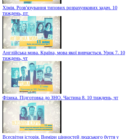
Хімія. Розв'язування типових розрахункових задач. 10
тиждень, пт
Англійська мова. Країна, мова якої вивчається. Урок 7. 10
тиждень, чт
Фізика. Підготовка до ЗНО. Частина 8. 10 тиждень, чт
Всесвітня історія. Виміри цінностей людського буття у