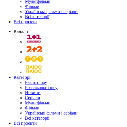
Мультфільми
Фільми
Українські фільми і серіали
Всі категорії
Всі проєкти
Канали
Категорії
Реаліті-шоу
Розважальні шоу
Новини
Серіали
Мультфільми
Фільми
Українські фільми і серіали
Всі категорії
Всі проєкти