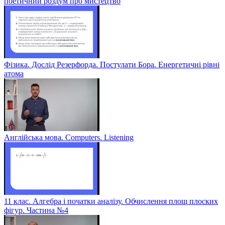
поетичний роздум про мистецтво
Фізика. Дослід Резерфорда. Постулати Бора. Енергетичні рівні
атома
Англійська мова. Computers. Listening
11 клас. Алгебра і початки аналізу. Обчислення площ плоских
фігур. Частина №4