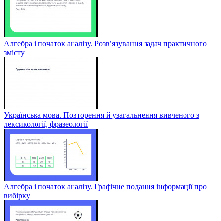
Алгебра і початок аналізу. Розв’язування задач практичного
змісту
Українська мова. Повторення й узагальнення вивченого з
лексикології, фразеології
Алгебра і початок аналізу. Графічне подання інформації про
вибірку