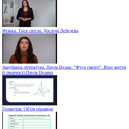
Фізика. Тиск світла. Досліди Лєбєдєва
Зарубіжна література. Пауль Целан. "Фуга смерті". Віхи життя
й творчості Пауля Целана
Геометрія. Об'єм піраміди