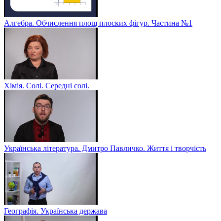
Алгебра. Обчислення площ плоских фігур. Частина №1
Хімія. Солі. Середні солі.
Українська література. Дмитро Павличко. Життя і творчість
Географія. Українська держава