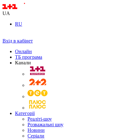
UA
RU
Вхід в кабінет
Онлайн
ТБ програма
Канали
Категорії
Реаліті-шоу
Розважальні шоу
Новини
Серіали