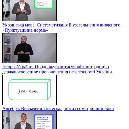
Українська мова. Систематизація й узагальнення вивченого
«Пунктуаційна норма»
Історія України. Продовжуючи тисячолітню традицію
державотворення: проголошення незалежності України
Алгебра. Визначений інтеграл, його геометричний зміст