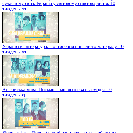
сучасному світі. Україна у світовому співтоваристві. 10
тиждень, чт
Українська література. Повторення вивченого матеріалу. 10
тиждень, чт
Англійська мова. Письмова мовленнєва взаємодія. 10
тиждень, ср
Біологія. Роль біології у вирішенні сучасних глобальних