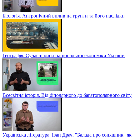
Біологія. Антропічний вплив на грунти та його наслідки
Географія. Сучасні риси національної економіки України
Всесвітня історія. Від біполярного до багатополярного світу
Українська література. Іван Драч. "Балада про соняшник" як