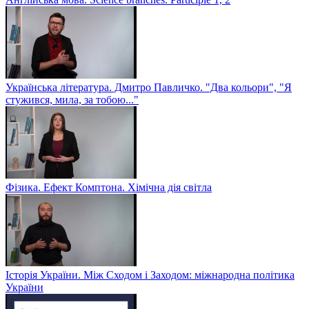
Українська література. Дмитро Павличко. "Два кольори", "Я
стужився, мила, за тобою..."
Фізика. Ефект Комптона. Хімічна дія світла
Історія України. Між Сходом і Заходом: міжнародна політика
України