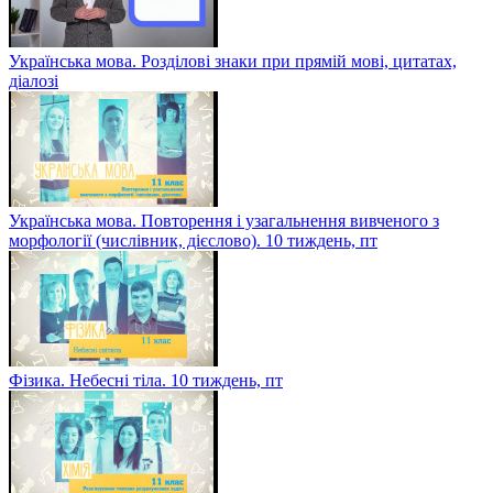
Українська мова. Розділові знаки при прямій мові, цитатах,
діалозі
Українська мова. Повторення і узагальнення вивченого з
морфології (числівник, дієслово). 10 тиждень, пт
Фізика. Небесні тіла. 10 тиждень, пт