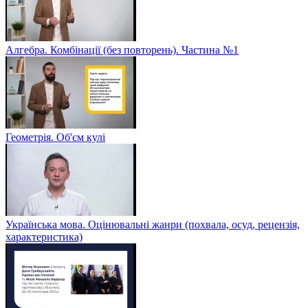
Алгебра. Комбінації (без повторень). Частина №1
Геометрія. Об'єм кулі
Українська мова. Оцінювальні жанри (похвала, осуд, рецензія,
характеристика)