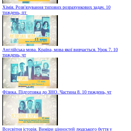
Хімія. Розв'язування типових розрахункових задач. 10
тиждень, пт
Англійська мова. Країна, мова якої вивчається. Урок 7. 10
тиждень, чт
Фізика. Підготовка до ЗНО. Частина 8. 10 тиждень, чт
Всесвітня історія. Виміри цінностей людського буття у