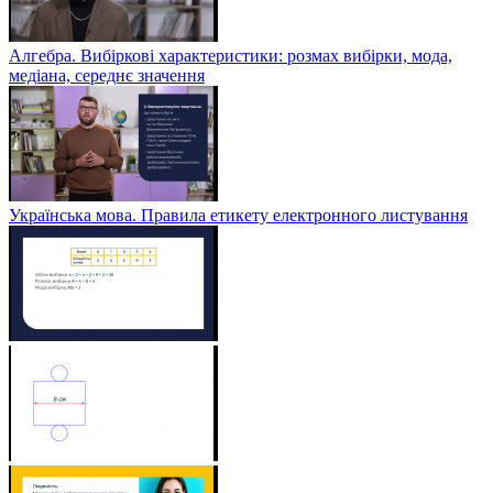
Алгебра. Вибіркові характеристики: розмах вибірки, мода,
медіана, середнє значення
Українська мова. Правила етикету електронного листування