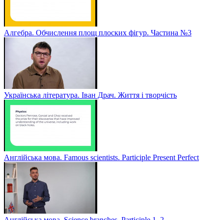
Алгебра. Обчислення площ плоских фігур. Частина №3
Українська література. Іван Драч. Життя і творчість
Англійська мова. Famous scientists. Participle Present Perfect
Англійська мова. Sсience branches. Participle 1, 2