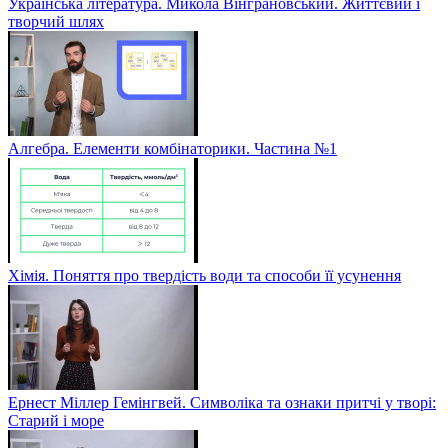
Українська література. Микола Вінграновський. Життєвий і
творчий шлях
Алгебра. Елементи комбінаторики. Частина №1
Хімія. Поняття про твердість води та способи її усунення
Ернест Міллер Гемінгвей. Символіка та ознаки притчі у творі:
Старий і море