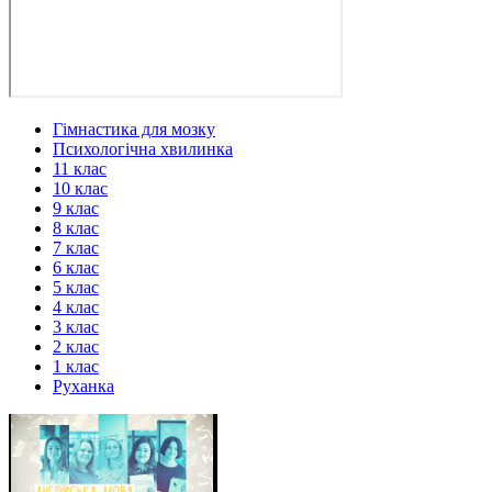
Гімнастика для мозку
Психологічна хвилинка
11 клас
10 клас
9 клас
8 клас
7 клас
6 клас
5 клас
4 клас
3 клас
2 клас
1 клас
Руханка