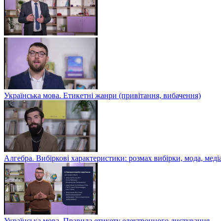
Українська мова. Етикетні жанри (привітання, вибачення)
Алгебра. Вибіркові характеристики: розмах вибірки, мода, меді
Українська мова. Правила етикету електронного листування