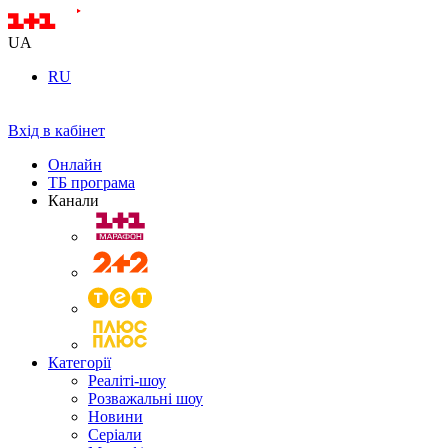
UA
RU
Вхід в кабінет
Онлайн
ТБ програма
Канали
Категорії
Реаліті-шоу
Розважальні шоу
Новини
Серіали