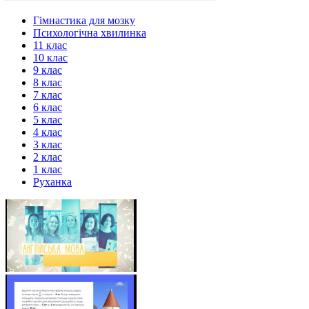
Гімнастика для мозку
Психологічна хвилинка
11 клас
10 клас
9 клас
8 клас
7 клас
6 клас
5 клас
4 клас
3 клас
2 клас
1 клас
Руханка