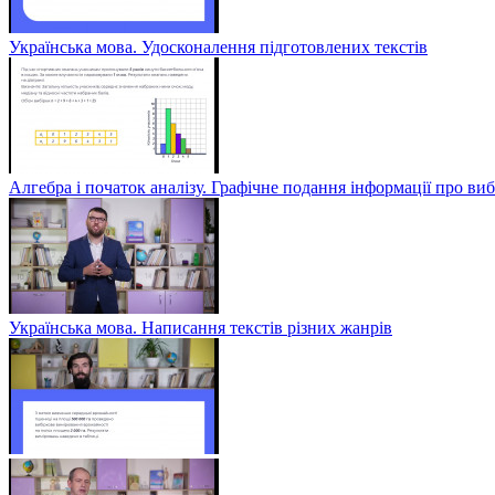
Українська мова. Удосконалення підготовлених текстів
Алгебра і початок аналізу. Графічне подання інформації про виб
Українська мова. Написання текстів різних жанрів