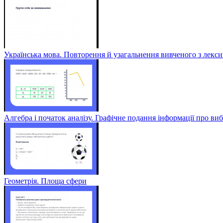
Українська мова. Повторення й узагальнення вивченого з лексик
Алгебра і початок аналізу. Графічне подання інформації про виб
Геометрія. Площа сфери