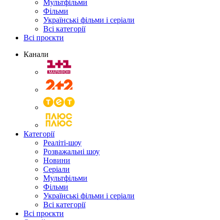
Мультфільми
Фільми
Українські фільми і серіали
Всі категорії
Всі проєкти
Канали
Категорії
Реаліті-шоу
Розважальні шоу
Новини
Серіали
Мультфільми
Фільми
Українські фільми і серіали
Всі категорії
Всі проєкти