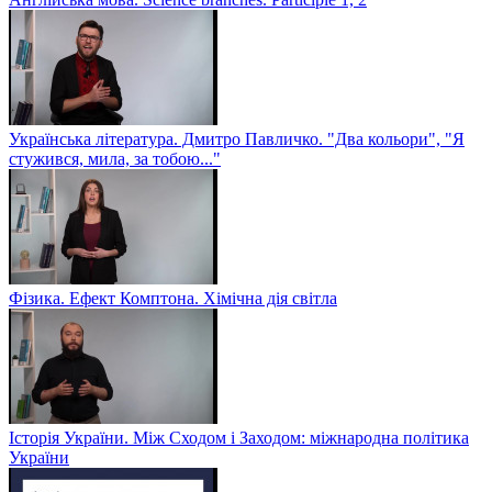
Українська література. Дмитро Павличко. "Два кольори", "Я
стужився, мила, за тобою..."
Фізика. Ефект Комптона. Хімічна дія світла
Історія України. Між Сходом і Заходом: міжнародна політика
України