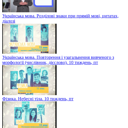
Українська мова. Розділові знаки при прямій мові, цитатах,
діалозі
Українська мова. Повторення і узагальнення вивченого з
морфології (числівник, дієслово). 10 тиждень, пт
Фізика. Небесні тіла. 10 тиждень, пт