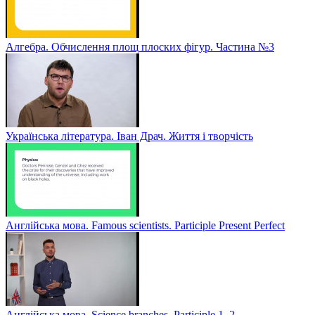
Алгебра. Обчислення площ плоских фігур. Частина №3
Українська література. Іван Драч. Життя і творчість
Англійська мова. Famous scientists. Participle Present Perfect
Англійська мова. Sсience branches. Participle 1, 2