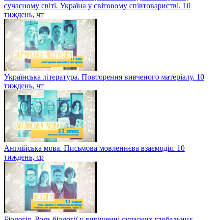
сучасному світі. Україна у світовому співтоваристві. 10
тиждень, чт
Українська література. Повторення вивченого матеріалу. 10
тиждень, чт
Англійська мова. Письмова мовленнєва взаємодія. 10
тиждень, ср
Біологія. Роль біології у вирішенні сучасних глобальних