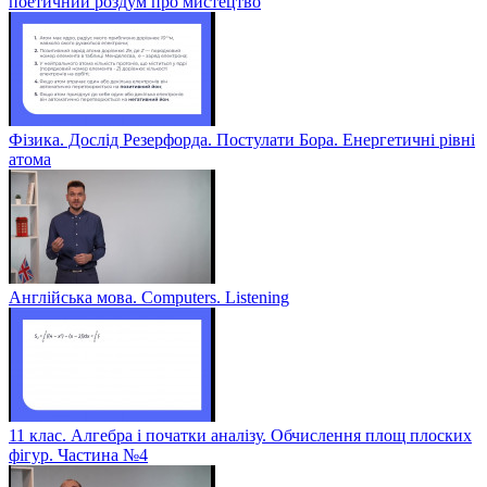
поетичний роздум про мистецтво
Фізика. Дослід Резерфорда. Постулати Бора. Енергетичні рівні
атома
Англійська мова. Computers. Listening
11 клас. Алгебра і початки аналізу. Обчислення площ плоских
фігур. Частина №4