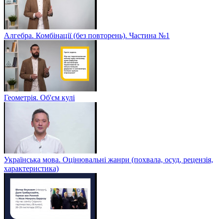
Алгебра. Комбінації (без повторень). Частина №1
Геометрія. Об'єм кулі
Українська мова. Оцінювальні жанри (похвала, осуд, рецензія,
характеристика)