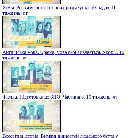
Хімія. Розв'язування типових розрахункових задач. 10
тиждень, пт
Англійська мова. Країна, мова якої вивчається. Урок 7. 10
тиждень, чт
Фізика. Підготовка до ЗНО. Частина 8. 10 тиждень, чт
Всесвітня історія. Виміри цінностей людського буття у