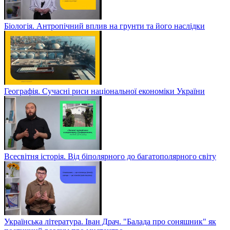
Біологія. Антропічний вплив на грунти та його наслідки
Географія. Сучасні риси національної економіки України
Всесвітня історія. Від біполярного до багатополярного світу
Українська література. Іван Драч. "Балада про соняшник" як