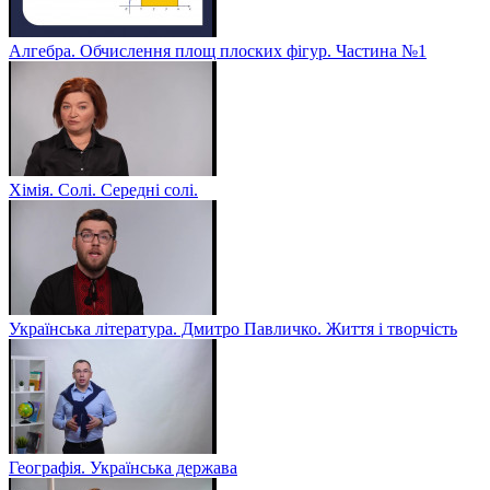
Алгебра. Обчислення площ плоских фігур. Частина №1
Хімія. Солі. Середні солі.
Українська література. Дмитро Павличко. Життя і творчість
Географія. Українська держава