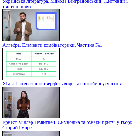
Українська література. Микола Вінграновський. Життєвий і
творчий шлях
Алгебра. Елементи комбінаторики. Частина №1
Хімія. Поняття про твердість води та способи її усунення
Ернест Міллер Гемінгвей. Символіка та ознаки притчі у творі:
Старий і море