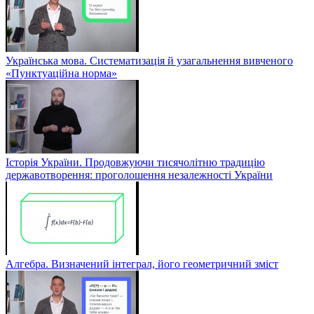
Українська мова. Систематизація й узагальнення вивченого
«Пунктуаційна норма»
Історія України. Продовжуючи тисячолітню традицію
державотворення: проголошення незалежності України
Алгебра. Визначений інтеграл, його геометричний зміст