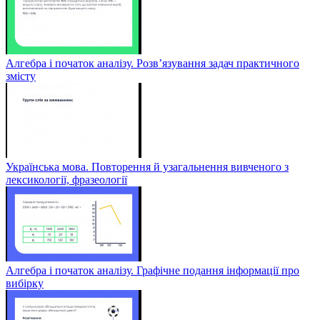
Алгебра і початок аналізу. Розв’язування задач практичного
змісту
Українська мова. Повторення й узагальнення вивченого з
лексикології, фразеології
Алгебра і початок аналізу. Графічне подання інформації про
вибірку