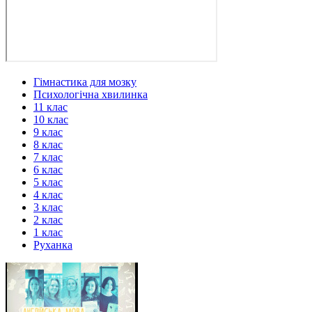
Гімнастика для мозку
Психологічна хвилинка
11 клас
10 клас
9 клас
8 клас
7 клас
6 клас
5 клас
4 клас
3 клас
2 клас
1 клас
Руханка