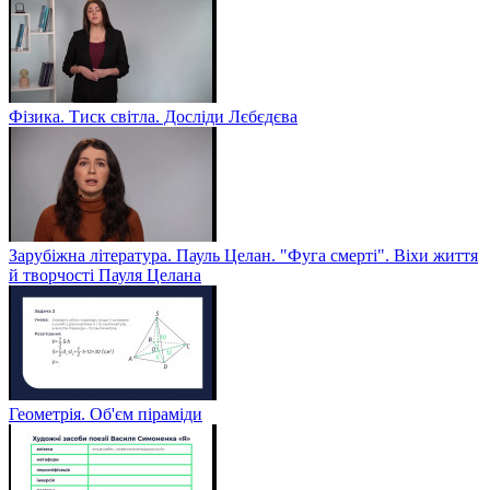
Фізика. Тиск світла. Досліди Лєбєдєва
Зарубіжна література. Пауль Целан. "Фуга смерті". Віхи життя
й творчості Пауля Целана
Геометрія. Об'єм піраміди