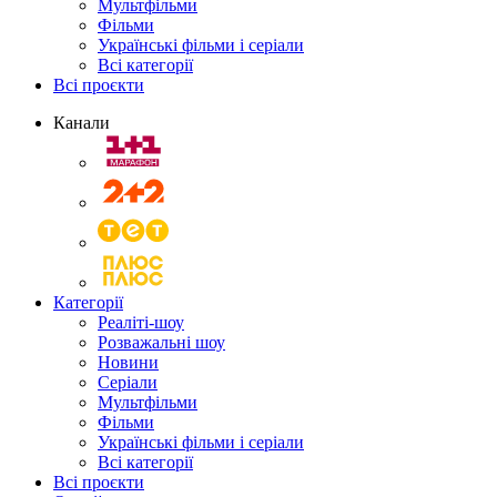
Мультфільми
Фільми
Українські фільми і серіали
Всі категорії
Всі проєкти
Канали
Категорії
Реаліті-шоу
Розважальні шоу
Новини
Серіали
Мультфільми
Фільми
Українські фільми і серіали
Всі категорії
Всі проєкти