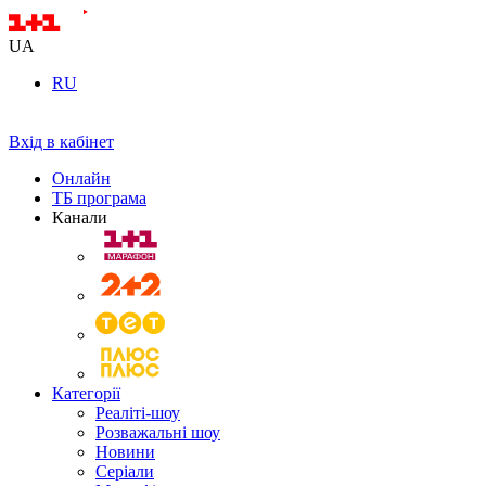
UA
RU
Вхід в кабінет
Онлайн
ТБ програма
Канали
Категорії
Реаліті-шоу
Розважальні шоу
Новини
Серіали