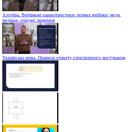
Алгебра. Вибіркові характеристики: розмах вибірки, мода,
медіана, середнє значення
Українська мова. Правила етикету електронного листування