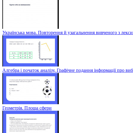
Українська мова. Повторення й узагальнення вивченого з лексик
Алгебра і початок аналізу. Графічне подання інформації про виб
Геометрія. Площа сфери