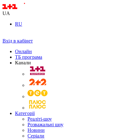
UA
RU
Вхід в кабінет
Онлайн
ТБ програма
Канали
Категорії
Реаліті-шоу
Розважальні шоу
Новини
Серіали