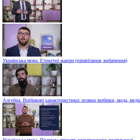
Українська мова. Етикетні жанри (привітання, вибачення)
Алгебра. Вибіркові характеристики: розмах вибірки, мода, меді
Українська мова. Правила етикету електронного листування