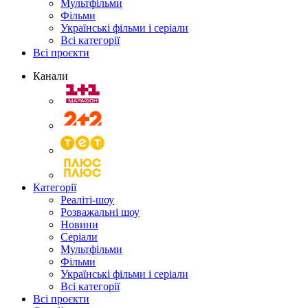
Мультфільми
Фільми
Українські фільми і серіали
Всі категорії
Всі проєкти
Канали
Категорії
Реаліті-шоу
Розважальні шоу
Новини
Серіали
Мультфільми
Фільми
Українські фільми і серіали
Всі категорії
Всі проєкти