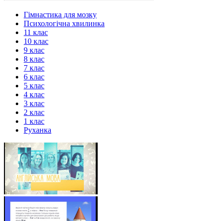
Гімнастика для мозку
Психологічна хвилинка
11 клас
10 клас
9 клас
8 клас
7 клас
6 клас
5 клас
4 клас
3 клас
2 клас
1 клас
Руханка