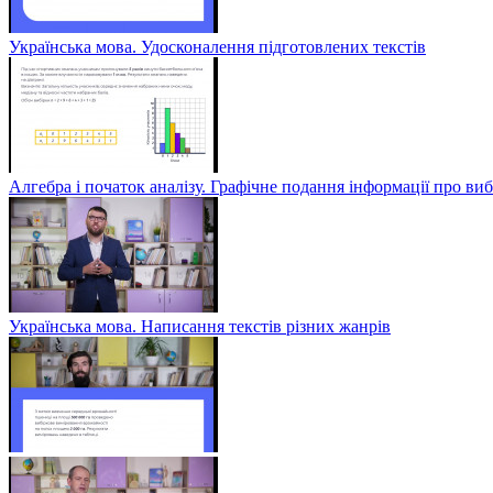
Українська мова. Удосконалення підготовлених текстів
Алгебра і початок аналізу. Графічне подання інформації про виб
Українська мова. Написання текстів різних жанрів