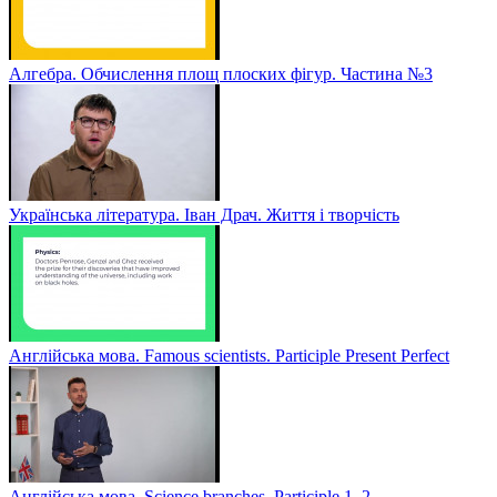
Алгебра. Обчислення площ плоских фігур. Частина №3
Українська література. Іван Драч. Життя і творчість
Англійська мова. Famous scientists. Participle Present Perfect
Англійська мова. Sсience branches. Participle 1, 2