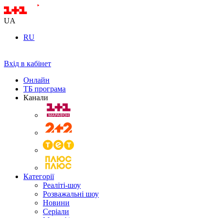
UA
RU
Вхід в кабінет
Онлайн
ТБ програма
Канали
Категорії
Реаліті-шоу
Розважальні шоу
Новини
Серіали