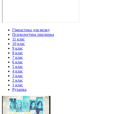
Гімнастика для мозку
Психологічна хвилинка
11 клас
10 клас
9 клас
8 клас
7 клас
6 клас
5 клас
4 клас
3 клас
2 клас
1 клас
Руханка