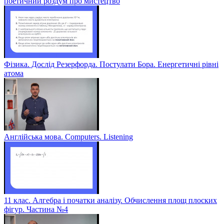
поетичний роздум про мистецтво
Фізика. Дослід Резерфорда. Постулати Бора. Енергетичні рівні
атома
Англійська мова. Computers. Listening
11 клас. Алгебра і початки аналізу. Обчислення площ плоских
фігур. Частина №4