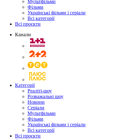
Мультфільми
Фільми
Українські фільми і серіали
Всі категорії
Всі проєкти
Канали
Категорії
Реаліті-шоу
Розважальні шоу
Новини
Серіали
Мультфільми
Фільми
Українські фільми і серіали
Всі категорії
Всі проєкти