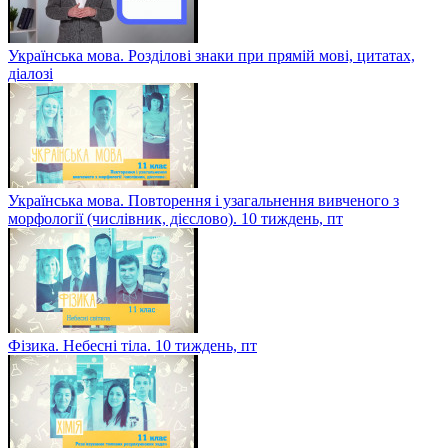
Українська мова. Розділові знаки при прямій мові, цитатах,
діалозі
Українська мова. Повторення і узагальнення вивченого з
морфології (числівник, дієслово). 10 тиждень, пт
Фізика. Небесні тіла. 10 тиждень, пт