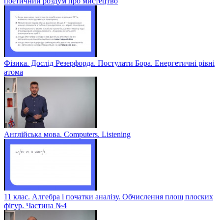
поетичний роздум про мистецтво
Фізика. Дослід Резерфорда. Постулати Бора. Енергетичні рівні
атома
Англійська мова. Computers. Listening
11 клас. Алгебра і початки аналізу. Обчислення площ плоских
фігур. Частина №4