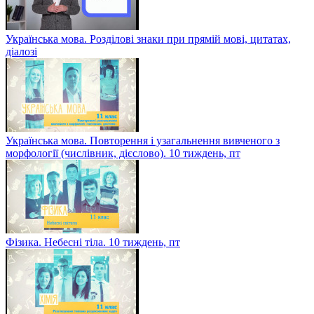
Українська мова. Розділові знаки при прямій мові, цитатах,
діалозі
Українська мова. Повторення і узагальнення вивченого з
морфології (числівник, дієслово). 10 тиждень, пт
Фізика. Небесні тіла. 10 тиждень, пт