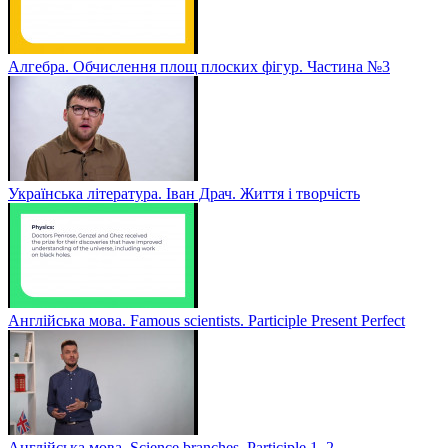
Алгебра. Обчислення площ плоских фігур. Частина №3
Українська література. Іван Драч. Життя і творчість
Англійська мова. Famous scientists. Participle Present Perfect
Англійська мова. Sсience branches. Participle 1, 2