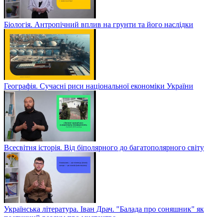
Біологія. Антропічний вплив на грунти та його наслідки
Географія. Сучасні риси національної економіки України
Всесвітня історія. Від біполярного до багатополярного світу
Українська література. Іван Драч. "Балада про соняшник" як