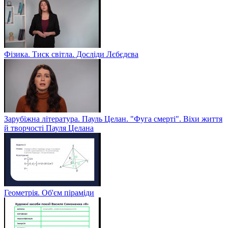
Фізика. Тиск світла. Досліди Лєбєдєва
Зарубіжна література. Пауль Целан. "Фуга смерті". Віхи життя
й творчості Пауля Целана
Геометрія. Об'єм піраміди