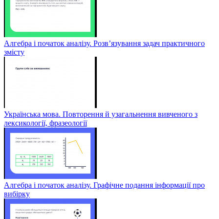
Алгебра і початок аналізу. Розв’язування задач практичного
змісту
Українська мова. Повторення й узагальнення вивченого з
лексикології, фразеології
Алгебра і початок аналізу. Графічне подання інформації про
вибірку