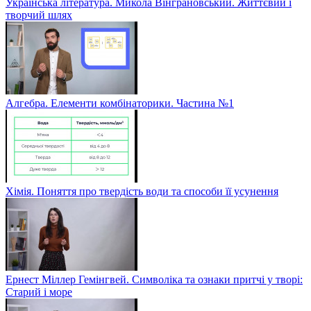
Українська література. Микола Вінграновський. Життєвий і
творчий шлях
Алгебра. Елементи комбінаторики. Частина №1
Хімія. Поняття про твердість води та способи її усунення
Ернест Міллер Гемінгвей. Символіка та ознаки притчі у творі:
Старий і море