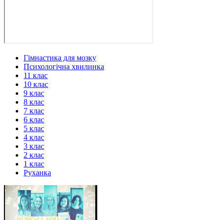
Гімнастика для мозку
Психологічна хвилинка
11 клас
10 клас
9 клас
8 клас
7 клас
6 клас
5 клас
4 клас
3 клас
2 клас
1 клас
Руханка