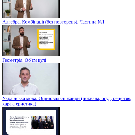
Алгебра. Комбінації (без повторень). Частина №1
Геометрія. Об'єм кулі
Українська мова. Оцінювальні жанри (похвала, осуд, рецензія,
характеристика)