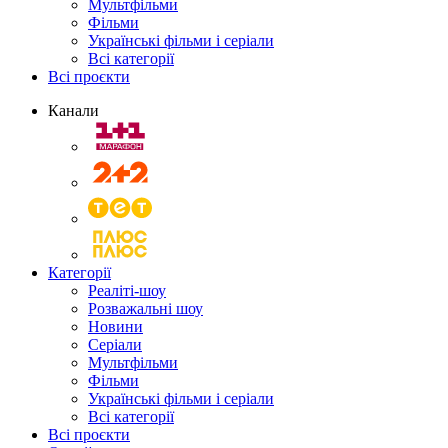
Мультфільми
Фільми
Українські фільми і серіали
Всі категорії
Всі проєкти
Канали
Категорії
Реаліті-шоу
Розважальні шоу
Новини
Серіали
Мультфільми
Фільми
Українські фільми і серіали
Всі категорії
Всі проєкти