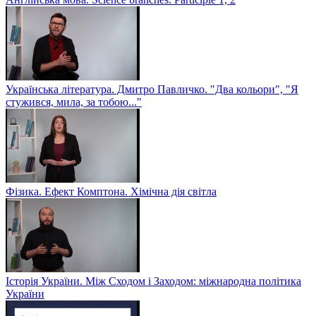
Українська література. Дмитро Павличко. "Два кольори", "Я
стужився, мила, за тобою..."
Фізика. Ефект Комптона. Хімічна дія світла
Історія України. Між Сходом і Заходом: міжнародна політика
України