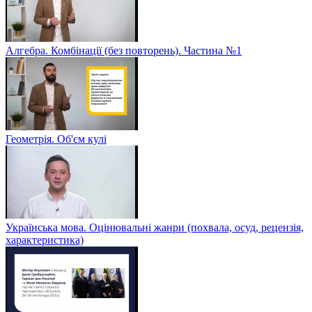
Алгебра. Комбінації (без повторень). Частина №1
Геометрія. Об'єм кулі
Українська мова. Оцінювальні жанри (похвала, осуд, рецензія,
характеристика)