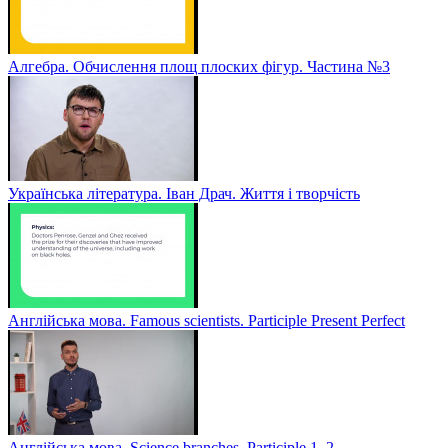
Алгебра. Обчислення площ плоских фігур. Частина №3
Українська література. Іван Драч. Життя і творчість
Англійська мова. Famous scientists. Participle Present Perfect
Англійська мова. Sсience branches. Participle 1, 2