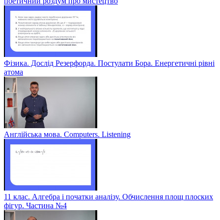
поетичний роздум про мистецтво
Фізика. Дослід Резерфорда. Постулати Бора. Енергетичні рівні
атома
Англійська мова. Computers. Listening
11 клас. Алгебра і початки аналізу. Обчислення площ плоских
фігур. Частина №4