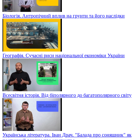
Біологія. Антропічний вплив на грунти та його наслідки
Географія. Сучасні риси національної економіки України
Всесвітня історія. Від біполярного до багатополярного світу
Українська література. Іван Драч. "Балада про соняшник" як