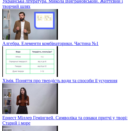
Українська література. Микола Вінграновський. Життєвий і
творчий шлях
Алгебра. Елементи комбінаторики. Частина №1
Хімія. Поняття про твердість води та способи її усунення
Ернест Міллер Гемінгвей. Символіка та ознаки притчі у творі:
Старий і море