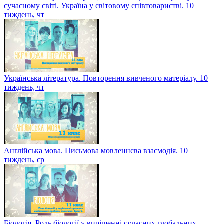
сучасному світі. Україна у світовому співтоваристві. 10
тиждень, чт
Українська література. Повторення вивченого матеріалу. 10
тиждень, чт
Англійська мова. Письмова мовленнєва взаємодія. 10
тиждень, ср
Біологія. Роль біології у вирішенні сучасних глобальних