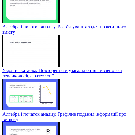
Алгебра і початок аналізу. Розв’язування задач практичного
змісту
Українська мова. Повторення й узагальнення вивченого з
лексикології, фразеології
Алгебра і початок аналізу. Графічне подання інформації про
вибірку