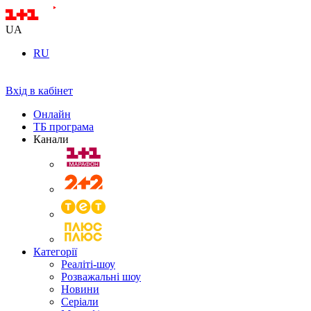
UA
RU
Вхід в кабінет
Онлайн
ТБ програма
Канали
Категорії
Реаліті-шоу
Розважальні шоу
Новини
Серіали