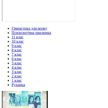
Гімнастика для мозку
Психологічна хвилинка
11 клас
10 клас
9 клас
8 клас
7 клас
6 клас
5 клас
4 клас
3 клас
2 клас
1 клас
Руханка