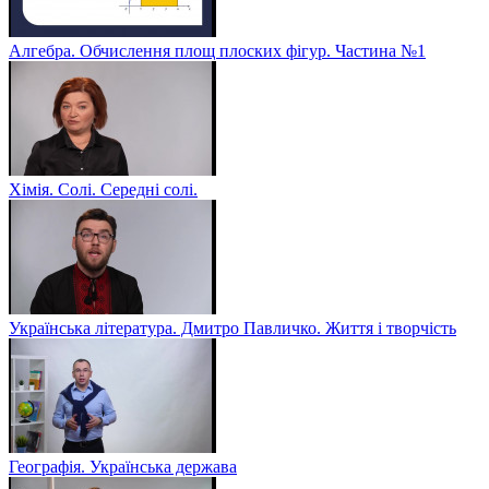
Алгебра. Обчислення площ плоских фігур. Частина №1
Хімія. Солі. Середні солі.
Українська література. Дмитро Павличко. Життя і творчість
Географія. Українська держава