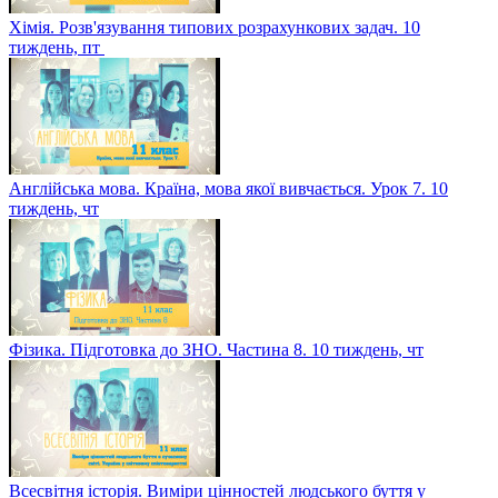
Хімія. Розв'язування типових розрахункових задач. 10
тиждень, пт
Англійська мова. Країна, мова якої вивчається. Урок 7. 10
тиждень, чт
Фізика. Підготовка до ЗНО. Частина 8. 10 тиждень, чт
Всесвітня історія. Виміри цінностей людського буття у