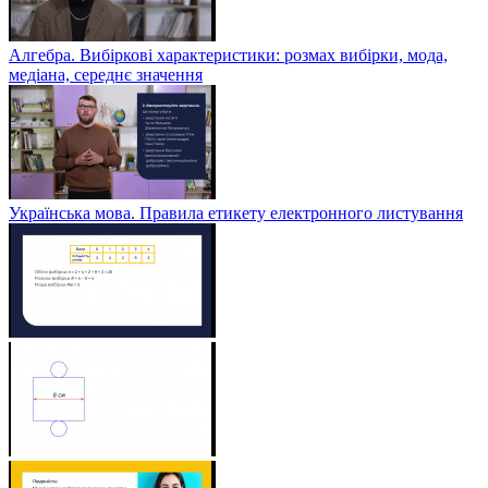
Алгебра. Вибіркові характеристики: розмах вибірки, мода,
медіана, середнє значення
Українська мова. Правила етикету електронного листування