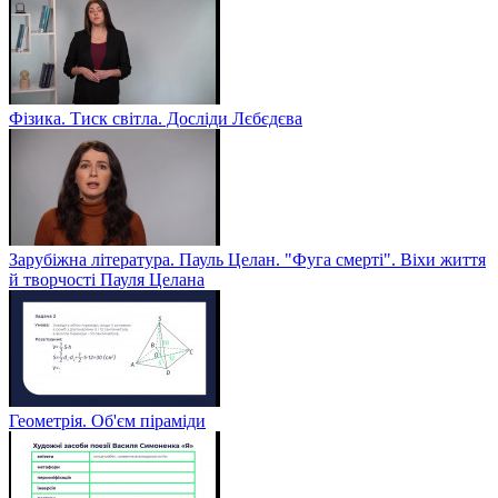
Фізика. Тиск світла. Досліди Лєбєдєва
Зарубіжна література. Пауль Целан. "Фуга смерті". Віхи життя
й творчості Пауля Целана
Геометрія. Об'єм піраміди