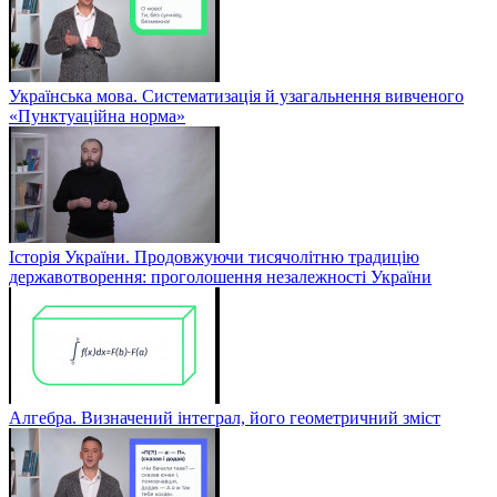
Українська мова. Систематизація й узагальнення вивченого
«Пунктуаційна норма»
Історія України. Продовжуючи тисячолітню традицію
державотворення: проголошення незалежності України
Алгебра. Визначений інтеграл, його геометричний зміст