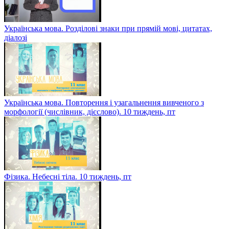
Українська мова. Розділові знаки при прямій мові, цитатах,
діалозі
Українська мова. Повторення і узагальнення вивченого з
морфології (числівник, дієслово). 10 тиждень, пт
Фізика. Небесні тіла. 10 тиждень, пт