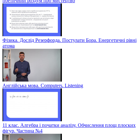
поетичний роздум про мистецтво
Фізика. Дослід Резерфорда. Постулати Бора. Енергетичні рівні
атома
Англійська мова. Computers. Listening
11 клас. Алгебра і початки аналізу. Обчислення площ плоских
фігур. Частина №4