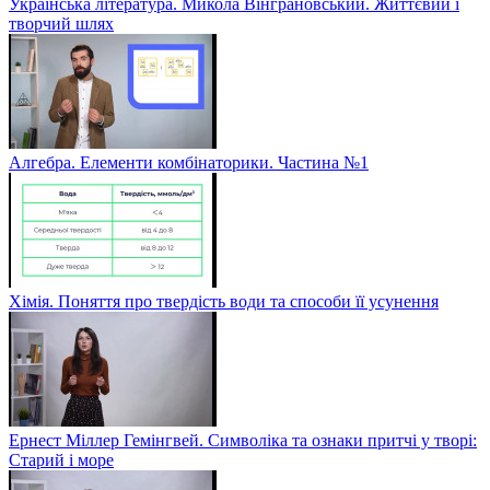
Українська література. Микола Вінграновський. Життєвий і
творчий шлях
Алгебра. Елементи комбінаторики. Частина №1
Хімія. Поняття про твердість води та способи її усунення
Ернест Міллер Гемінгвей. Символіка та ознаки притчі у творі:
Старий і море