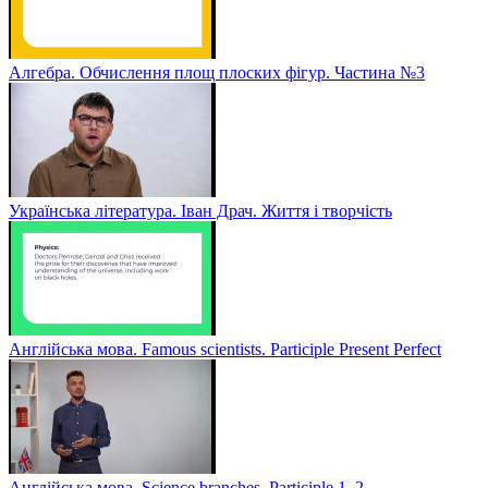
Алгебра. Обчислення площ плоских фігур. Частина №3
Українська література. Іван Драч. Життя і творчість
Англійська мова. Famous scientists. Participle Present Perfect
Англійська мова. Sсience branches. Participle 1, 2