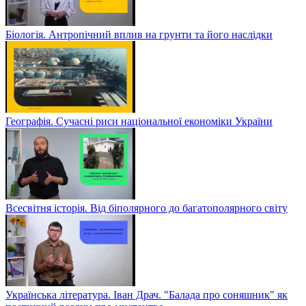
Біологія. Антропічний вплив на грунти та його наслідки
Географія. Сучасні риси національної економіки України
Всесвітня історія. Від біполярного до багатополярного світу
Українська література. Іван Драч. "Балада про соняшник" як