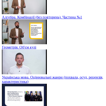
Алгебра. Комбінації (без повторень). Частина №1
Геометрія. Об'єм кулі
Українська мова. Оцінювальні жанри (похвала, осуд, рецензія,
характеристика)