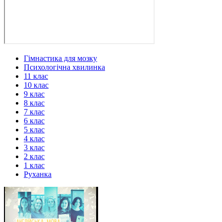
Гімнастика для мозку
Психологічна хвилинка
11 клас
10 клас
9 клас
8 клас
7 клас
6 клас
5 клас
4 клас
3 клас
2 клас
1 клас
Руханка