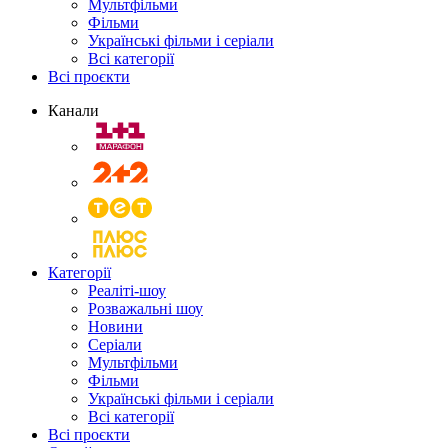
Мультфільми
Фільми
Українські фільми і серіали
Всі категорії
Всі проєкти
Канали
Категорії
Реаліті-шоу
Розважальні шоу
Новини
Серіали
Мультфільми
Фільми
Українські фільми і серіали
Всі категорії
Всі проєкти