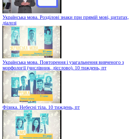
Українська мова. Розділові знаки при прямій мові, цитатах,
діалозі
Українська мова. Повторення і узагальнення вивченого з
морфології (числівник, дієслово). 10 тиждень, пт
Фізика. Небесні тіла. 10 тиждень, пт