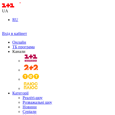
UA
RU
Вхід в кабінет
Онлайн
ТБ програма
Канали
Категорії
Реаліті-шоу
Розважальні шоу
Новини
Серіали