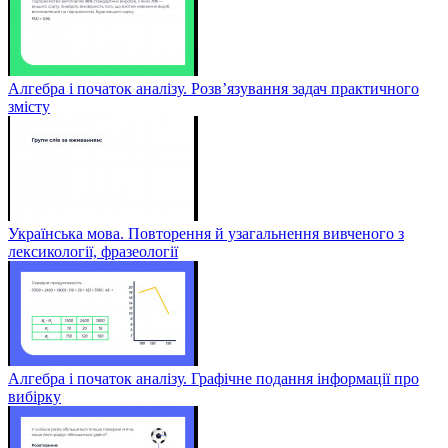
Алгебра і початок аналізу. Розв’язування задач практичного
змісту
Українська мова. Повторення й узагальнення вивченого з
лексикології, фразеології
Алгебра і початок аналізу. Графічне подання інформації про
вибірку