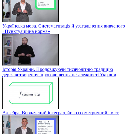
Українська мова. Систематизація й узагальнення вивченого
«Пунктуаційна норма»
Історія України. Продовжуючи тисячолітню традицію
державотворення: проголошення незалежності України
Алгебра. Визначений інтеграл, його геометричний зміст