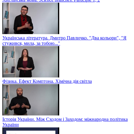
Українська література. Дмитро Павличко. "Два кольори", "Я
стужився, мила, за тобою..."
Фізика. Ефект Комптона. Хімічна дія світла
Історія України. Між Сходом і Заходом: міжнародна політика
України