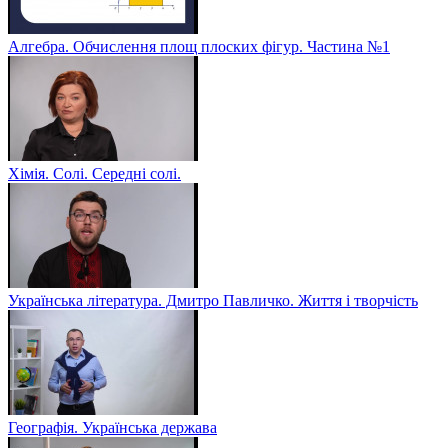
Алгебра. Обчислення площ плоских фігур. Частина №1
Хімія. Солі. Середні солі.
Українська література. Дмитро Павличко. Життя і творчість
Географія. Українська держава