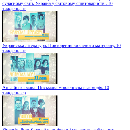
сучасному світі. Україна у світовому співтоваристві. 10
тиждень, чт
Українська література. Повторення вивченого матеріалу. 10
тиждень, чт
Англійська мова. Письмова мовленнєва взаємодія. 10
тиждень, ср
Біологія. Роль біології у вирішенні сучасних глобальних