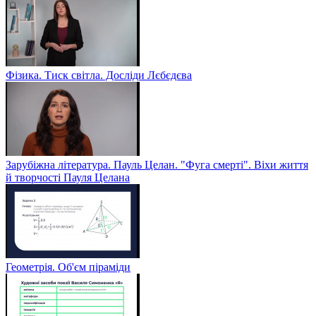
Фізика. Тиск світла. Досліди Лєбєдєва
Зарубіжна література. Пауль Целан. "Фуга смерті". Віхи життя
й творчості Пауля Целана
Геометрія. Об'єм піраміди