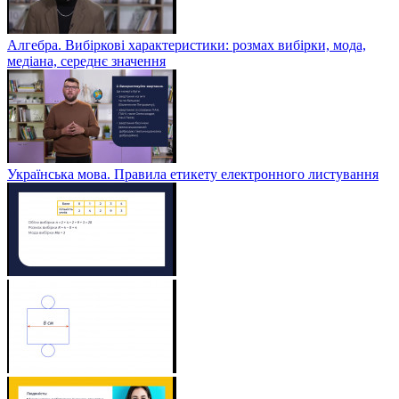
Алгебра. Вибіркові характеристики: розмах вибірки, мода,
медіана, середнє значення
Українська мова. Правила етикету електронного листування