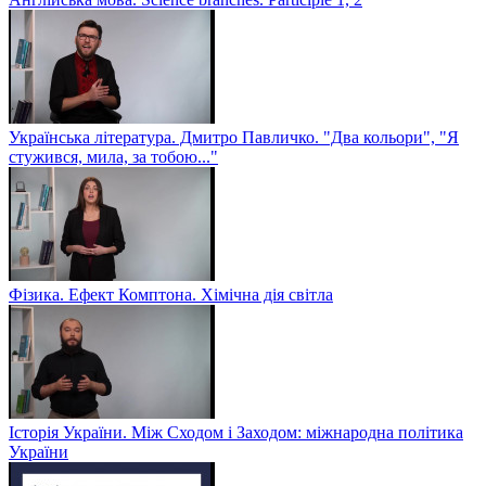
Українська література. Дмитро Павличко. "Два кольори", "Я
стужився, мила, за тобою..."
Фізика. Ефект Комптона. Хімічна дія світла
Історія України. Між Сходом і Заходом: міжнародна політика
України