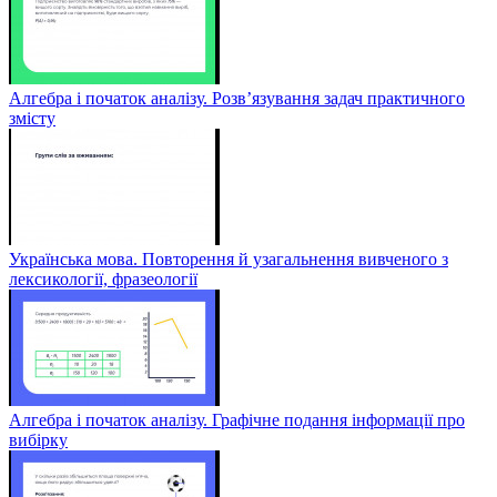
Алгебра і початок аналізу. Розв’язування задач практичного
змісту
Українська мова. Повторення й узагальнення вивченого з
лексикології, фразеології
Алгебра і початок аналізу. Графічне подання інформації про
вибірку