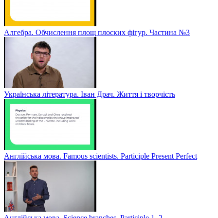
Алгебра. Обчислення площ плоских фігур. Частина №3
Українська література. Іван Драч. Життя і творчість
Англійська мова. Famous scientists. Participle Present Perfect
Англійська мова. Sсience branches. Participle 1, 2