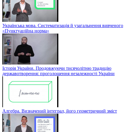
Українська мова. Систематизація й узагальнення вивченого
«Пунктуаційна норма»
Історія України. Продовжуючи тисячолітню традицію
державотворення: проголошення незалежності України
Алгебра. Визначений інтеграл, його геометричний зміст