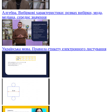
Алгебра. Вибіркові характеристики: розмах вибірки, мода,
медіана, середнє значення
Українська мова. Правила етикету електронного листування