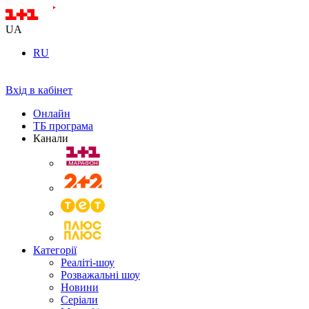
UA
RU
Вхід в кабінет
Онлайн
ТБ програма
Канали
Категорії
Реаліті-шоу
Розважальні шоу
Новини
Серіали