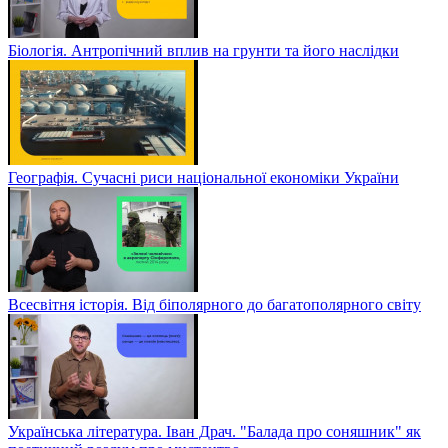
Біологія. Антропічний вплив на грунти та його наслідки
Географія. Сучасні риси національної економіки України
Всесвітня історія. Від біполярного до багатополярного світу
Українська література. Іван Драч. "Балада про соняшник" як