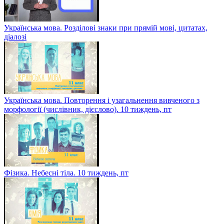
Українська мова. Розділові знаки при прямій мові, цитатах,
діалозі
Українська мова. Повторення і узагальнення вивченого з
морфології (числівник, дієслово). 10 тиждень, пт
Фізика. Небесні тіла. 10 тиждень, пт