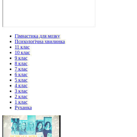
Гімнастика для мозку
Психологічна хвилинка
11 клас
10 клас
9 клас
8 клас
7 клас
6 клас
5 клас
4 клас
3 клас
2 клас
1 клас
Руханка