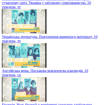
сучасному світі. Україна у світовому співтоваристві. 10
тиждень, чт
Українська література. Повторення вивченого матеріалу. 10
тиждень, чт
Англійська мова. Письмова мовленнєва взаємодія. 10
тиждень, ср
Біологія. Роль біології у вирішенні сучасних глобальних