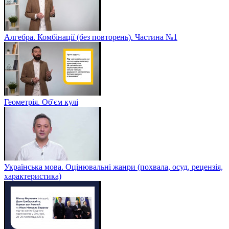
Алгебра. Комбінації (без повторень). Частина №1
Геометрія. Об'єм кулі
Українська мова. Оцінювальні жанри (похвала, осуд, рецензія,
характеристика)