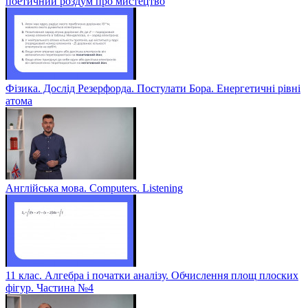
поетичний роздум про мистецтво
Фізика. Дослід Резерфорда. Постулати Бора. Енергетичні рівні
атома
Англійська мова. Computers. Listening
11 клас. Алгебра і початки аналізу. Обчислення площ плоских
фігур. Частина №4