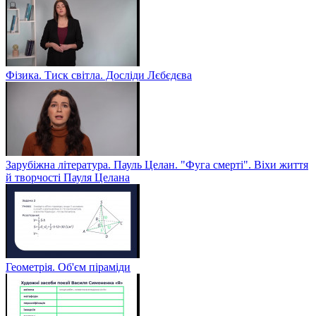
Фізика. Тиск світла. Досліди Лєбєдєва
Зарубіжна література. Пауль Целан. "Фуга смерті". Віхи життя
й творчості Пауля Целана
Геометрія. Об'єм піраміди