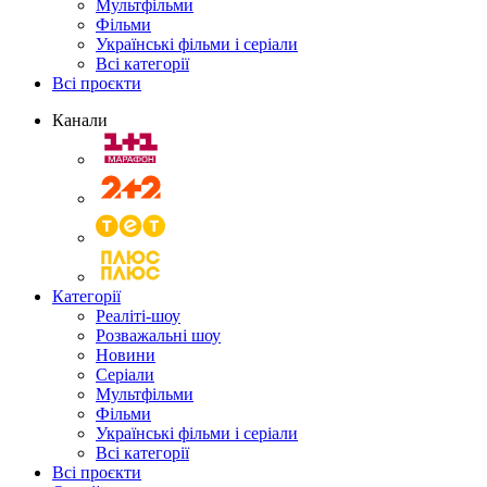
Мультфільми
Фільми
Українські фільми і серіали
Всі категорії
Всі проєкти
Канали
Категорії
Реаліті-шоу
Розважальні шоу
Новини
Серіали
Мультфільми
Фільми
Українські фільми і серіали
Всі категорії
Всі проєкти