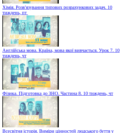
Хімія. Розв'язування типових розрахункових задач. 10
тиждень, пт
Англійська мова. Країна, мова якої вивчається. Урок 7. 10
тиждень, чт
Фізика. Підготовка до ЗНО. Частина 8. 10 тиждень, чт
Всесвітня історія. Виміри цінностей людського буття у