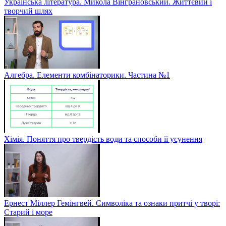
Українська література. Микола Вінграновський. Життєвий і
творчий шлях
Алгебра. Елементи комбінаторики. Частина №1
Хімія. Поняття про твердість води та способи її усунення
Ернест Міллер Гемінгвей. Символіка та ознаки притчі у творі:
Старий і море