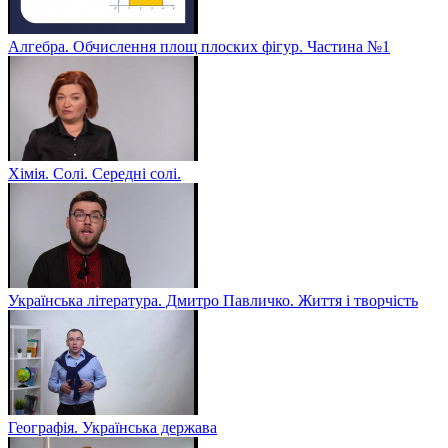
Алгебра. Обчислення площ плоских фігур. Частина №1
Хімія. Солі. Середні солі.
Українська література. Дмитро Павличко. Життя і творчість
Географія. Українська держава