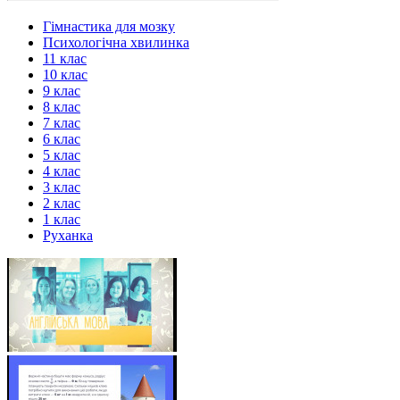
Гімнастика для мозку
Психологічна хвилинка
11 клас
10 клас
9 клас
8 клас
7 клас
6 клас
5 клас
4 клас
3 клас
2 клас
1 клас
Руханка