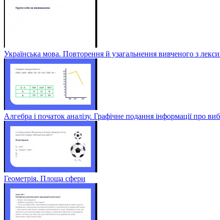
Українська мова. Повторення й узагальнення вивченого з лексик
Алгебра і початок аналізу. Графічне подання інформації про виб
Геометрія. Площа сфери