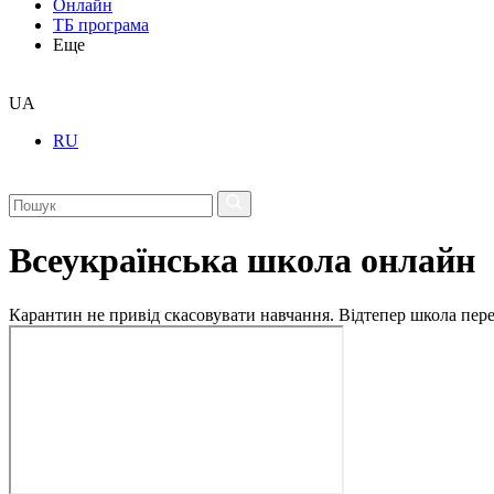
Онлайн
ТБ програма
Еще
UA
RU
Всеукраїнська школа онлайн
Карантин не привід скасовувати навчання. Відтепер школа перех