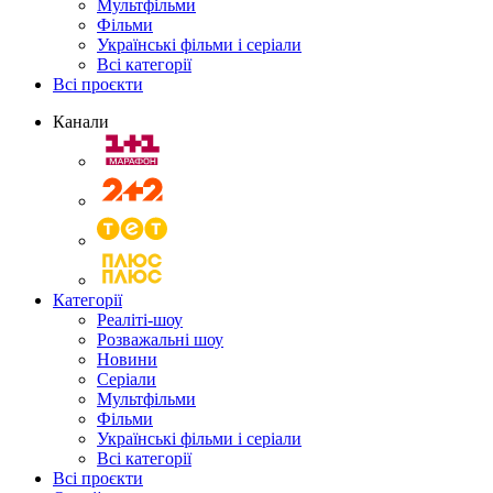
Мультфільми
Фільми
Українські фільми і серіали
Всі категорії
Всі проєкти
Канали
Категорії
Реаліті-шоу
Розважальні шоу
Новини
Серіали
Мультфільми
Фільми
Українські фільми і серіали
Всі категорії
Всі проєкти