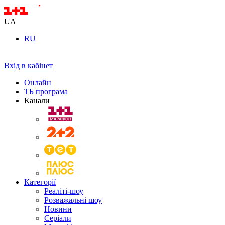
UA
RU
Вхід в кабінет
Онлайн
ТБ програма
Канали
Категорії
Реаліті-шоу
Розважальні шоу
Новини
Серіали