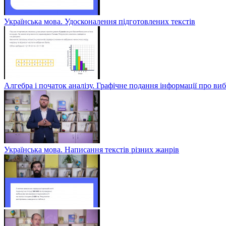
Українська мова. Удосконалення підготовлених текстів
Алгебра і початок аналізу. Графічне подання інформації про виб
Українська мова. Написання текстів різних жанрів