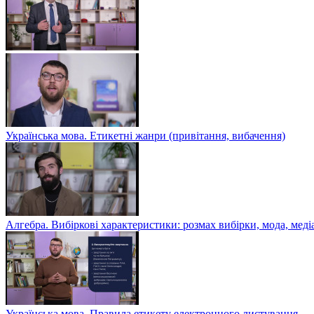
Українська мова. Етикетні жанри (привітання, вибачення)
Алгебра. Вибіркові характеристики: розмах вибірки, мода, меді
Українська мова. Правила етикету електронного листування