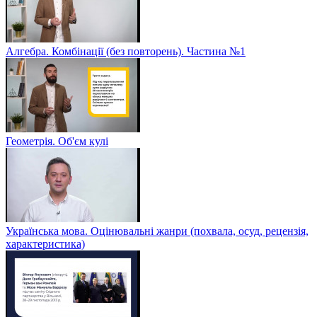
Алгебра. Комбінації (без повторень). Частина №1
Геометрія. Об'єм кулі
Українська мова. Оцінювальні жанри (похвала, осуд, рецензія,
характеристика)