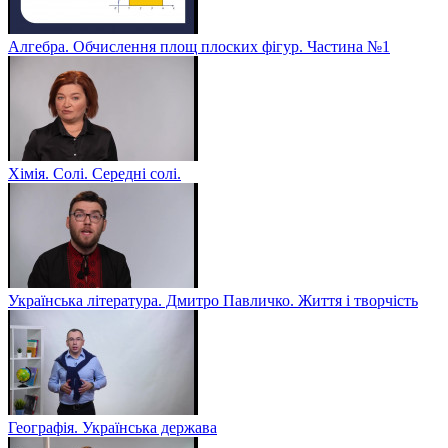
Алгебра. Обчислення площ плоских фігур. Частина №1
Хімія. Солі. Середні солі.
Українська література. Дмитро Павличко. Життя і творчість
Географія. Українська держава