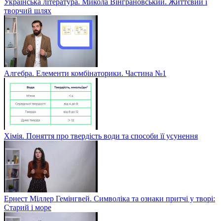
Українська література. Микола Вінграновський. Життєвий і
творчий шлях
Алгебра. Елементи комбінаторики. Частина №1
Хімія. Поняття про твердість води та способи її усунення
Ернест Міллер Гемінгвей. Символіка та ознаки притчі у творі:
Старий і море