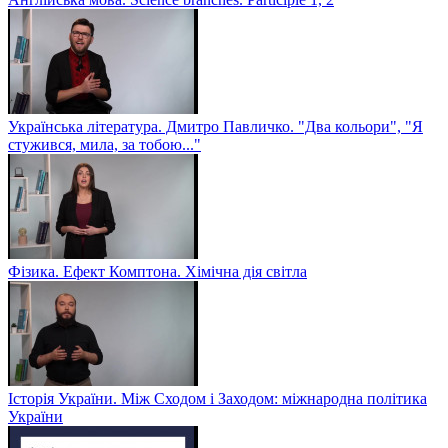
Українська література. Дмитро Павличко. "Два кольори", "Я
стужився, мила, за тобою..."
Фізика. Ефект Комптона. Хімічна дія світла
Історія України. Між Сходом і Заходом: міжнародна політика
України