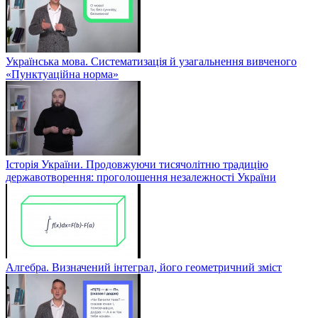
Українська мова. Систематизація й узагальнення вивченого
«Пунктуаційна норма»
Історія України. Продовжуючи тисячолітню традицію
державотворення: проголошення незалежності України
Алгебра. Визначений інтеграл, його геометричний зміст