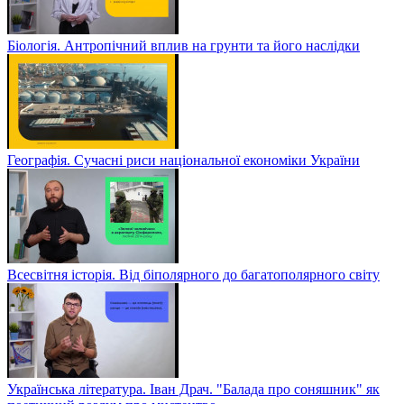
Біологія. Антропічний вплив на грунти та його наслідки
Географія. Сучасні риси національної економіки України
Всесвітня історія. Від біполярного до багатополярного світу
Українська література. Іван Драч. "Балада про соняшник" як