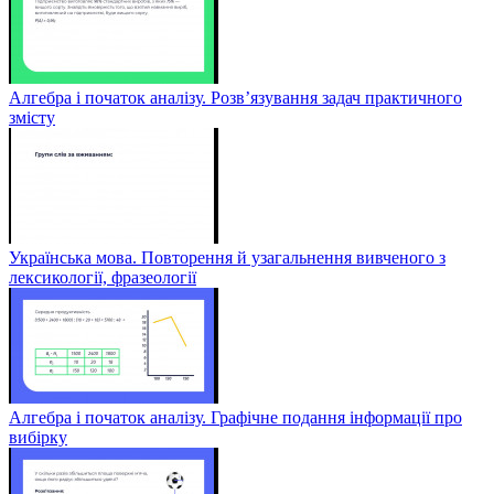
Алгебра і початок аналізу. Розв’язування задач практичного
змісту
Українська мова. Повторення й узагальнення вивченого з
лексикології, фразеології
Алгебра і початок аналізу. Графічне подання інформації про
вибірку