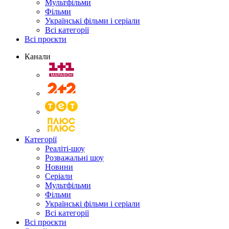
Мультфільми
Фільми
Українські фільми і серіали
Всі категорії
Всі проєкти
Канали
Категорії
Реаліті-шоу
Розважальні шоу
Новини
Серіали
Мультфільми
Фільми
Українські фільми і серіали
Всі категорії
Всі проєкти