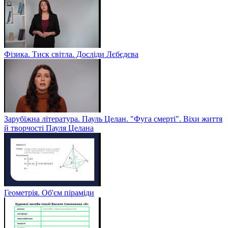
Фізика. Тиск світла. Досліди Лєбєдєва
Зарубіжна література. Пауль Целан. "Фуга смерті". Віхи життя
й творчості Пауля Целана
Геометрія. Об'єм піраміди