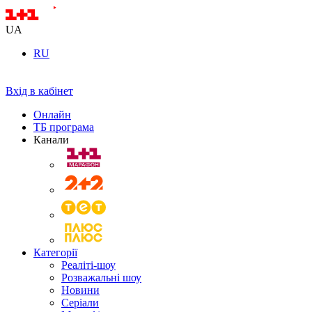
UA
RU
Вхід в кабінет
Онлайн
ТБ програма
Канали
Категорії
Реаліті-шоу
Розважальні шоу
Новини
Серіали