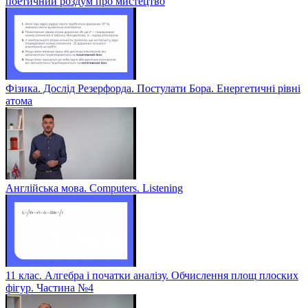
поетичний роздум про мистецтво
Фізика. Дослід Резерфорда. Постулати Бора. Енергетичні рівні
атома
Англійська мова. Computers. Listening
11 клас. Алгебра і початки аналізу. Обчислення площ плоских
фігур. Частина №4