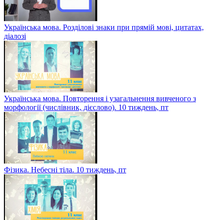
Українська мова. Розділові знаки при прямій мові, цитатах,
діалозі
Українська мова. Повторення і узагальнення вивченого з
морфології (числівник, дієслово). 10 тиждень, пт
Фізика. Небесні тіла. 10 тиждень, пт