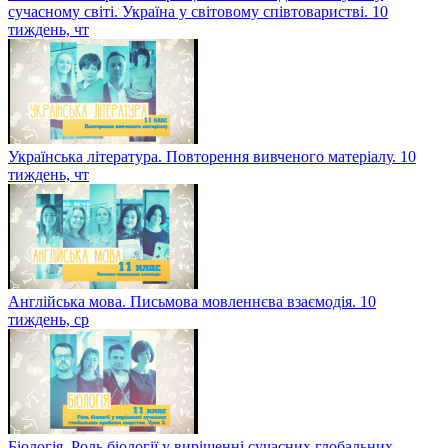
сучасному світі. Україна у світовому співтоваристві. 10
тиждень, чт
Українська література. Повторення вивченого матеріалу. 10
тиждень, чт
Англійська мова. Письмова мовленнєва взаємодія. 10
тиждень, ср
Біологія. Роль біології у вирішенні сучасних глобальних