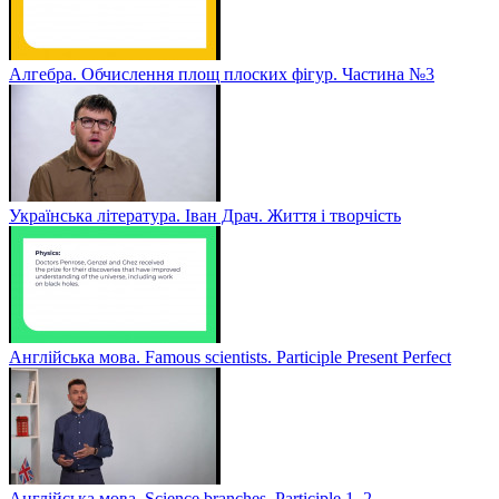
Алгебра. Обчислення площ плоских фігур. Частина №3
Українська література. Іван Драч. Життя і творчість
Англійська мова. Famous scientists. Participle Present Perfect
Англійська мова. Sсience branches. Participle 1, 2