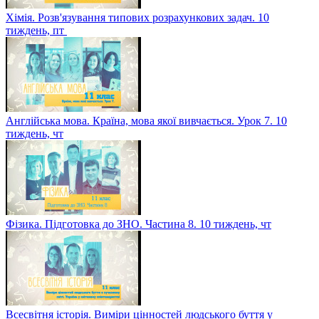
Хімія. Розв'язування типових розрахункових задач. 10
тиждень, пт
Англійська мова. Країна, мова якої вивчається. Урок 7. 10
тиждень, чт
Фізика. Підготовка до ЗНО. Частина 8. 10 тиждень, чт
Всесвітня історія. Виміри цінностей людського буття у