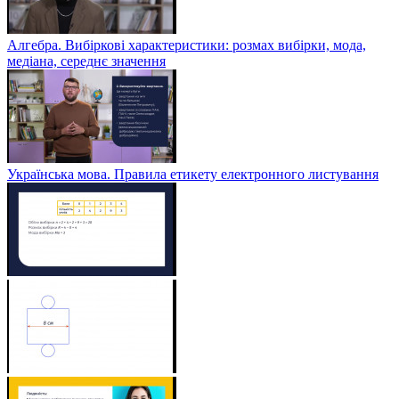
Алгебра. Вибіркові характеристики: розмах вибірки, мода,
медіана, середнє значення
Українська мова. Правила етикету електронного листування