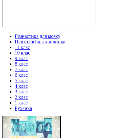
Гімнастика для мозку
Психологічна хвилинка
11 клас
10 клас
9 клас
8 клас
7 клас
6 клас
5 клас
4 клас
3 клас
2 клас
1 клас
Руханка