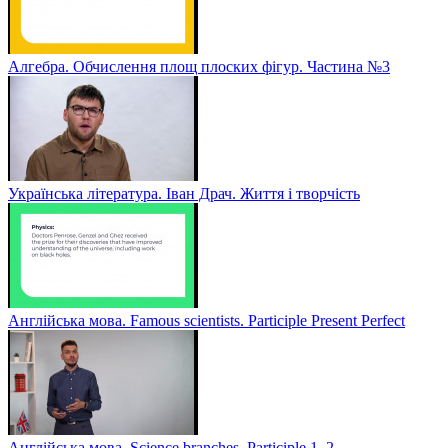
Алгебра. Обчислення площ плоских фігур. Частина №3
Українська література. Іван Драч. Життя і творчість
Англійська мова. Famous scientists. Participle Present Perfect
Англійська мова. Sсience branches. Participle 1, 2