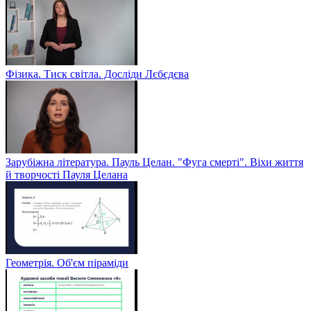
Фізика. Тиск світла. Досліди Лєбєдєва
Зарубіжна література. Пауль Целан. "Фуга смерті". Віхи життя
й творчості Пауля Целана
Геометрія. Об'єм піраміди