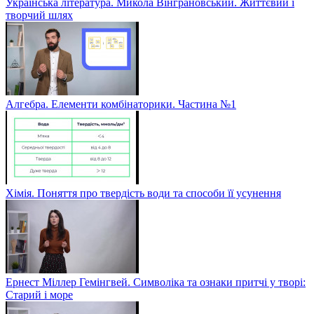
Українська література. Микола Вінграновський. Життєвий і
творчий шлях
Алгебра. Елементи комбінаторики. Частина №1
Хімія. Поняття про твердість води та способи її усунення
Ернест Міллер Гемінгвей. Символіка та ознаки притчі у творі:
Старий і море