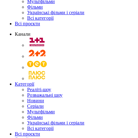
Мультфільми
Фільми
Українські фільми і серіали
Всі категорії
Всі проєкти
Канали
Категорії
Реаліті-шоу
Розважальні шоу
Новини
Серіали
Мультфільми
Фільми
Українські фільми і серіали
Всі категорії
Всі проєкти