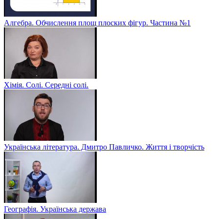
Алгебра. Обчислення площ плоских фігур. Частина №1
Хімія. Солі. Середні солі.
Українська література. Дмитро Павличко. Життя і творчість
Географія. Українська держава