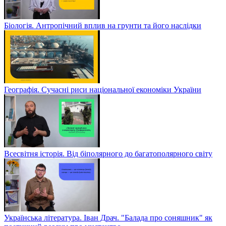
Біологія. Антропічний вплив на грунти та його наслідки
Географія. Сучасні риси національної економіки України
Всесвітня історія. Від біполярного до багатополярного світу
Українська література. Іван Драч. "Балада про соняшник" як