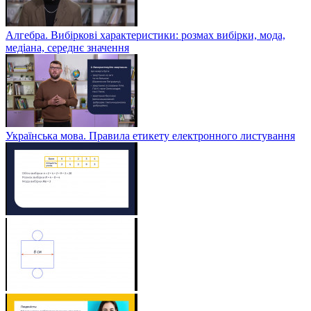
Алгебра. Вибіркові характеристики: розмах вибірки, мода,
медіана, середнє значення
Українська мова. Правила етикету електронного листування