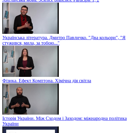
Українська література. Дмитро Павличко. "Два кольори", "Я
стужився, мила, за тобою..."
Фізика. Ефект Комптона. Хімічна дія світла
Історія України. Між Сходом і Заходом: міжнародна політика
України