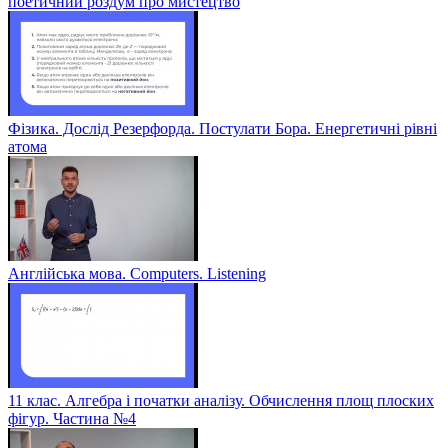
поетичний роздум про мистецтво
Фізика. Дослід Резерфорда. Постулати Бора. Енергетичні рівні
атома
Англійська мова. Computers. Listening
11 клас. Алгебра і початки аналізу. Обчислення площ плоских
фігур. Частина №4