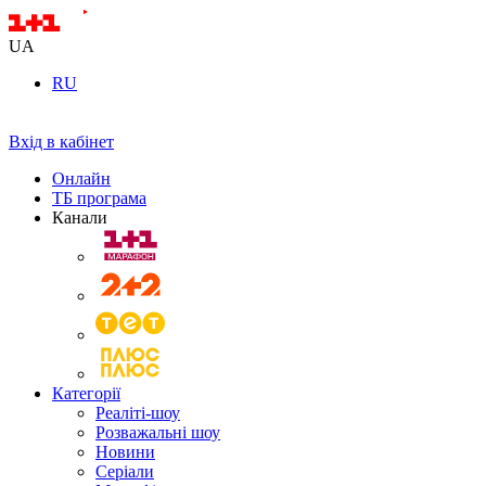
UA
RU
Вхід в кабінет
Онлайн
ТБ програма
Канали
Категорії
Реаліті-шоу
Розважальні шоу
Новини
Серіали