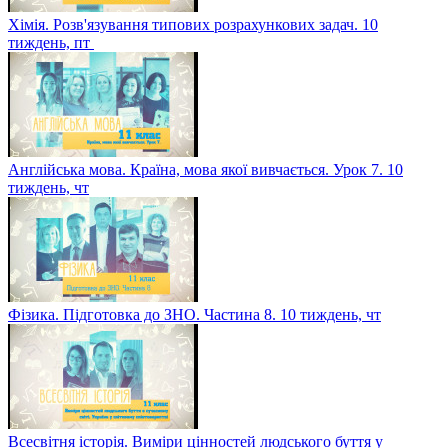
Хімія. Розв'язування типових розрахункових задач. 10
тиждень, пт
Англійська мова. Країна, мова якої вивчається. Урок 7. 10
тиждень, чт
Фізика. Підготовка до ЗНО. Частина 8. 10 тиждень, чт
Всесвітня історія. Виміри цінностей людського буття у