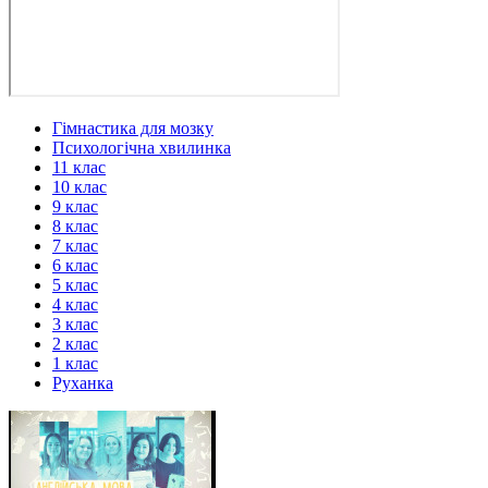
Гімнастика для мозку
Психологічна хвилинка
11 клас
10 клас
9 клас
8 клас
7 клас
6 клас
5 клас
4 клас
3 клас
2 клас
1 клас
Руханка