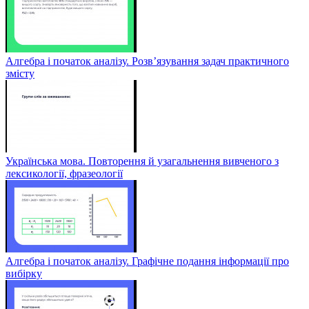
Алгебра і початок аналізу. Розв’язування задач практичного
змісту
Українська мова. Повторення й узагальнення вивченого з
лексикології, фразеології
Алгебра і початок аналізу. Графічне подання інформації про
вибірку