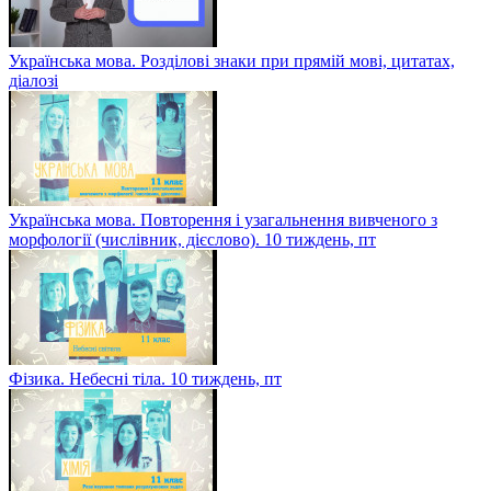
Українська мова. Розділові знаки при прямій мові, цитатах,
діалозі
Українська мова. Повторення і узагальнення вивченого з
морфології (числівник, дієслово). 10 тиждень, пт
Фізика. Небесні тіла. 10 тиждень, пт