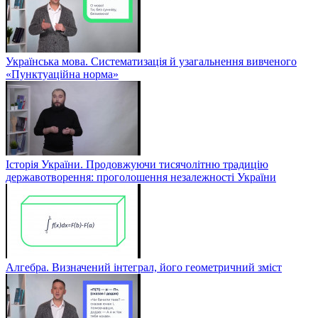
Українська мова. Систематизація й узагальнення вивченого
«Пунктуаційна норма»
Історія України. Продовжуючи тисячолітню традицію
державотворення: проголошення незалежності України
Алгебра. Визначений інтеграл, його геометричний зміст