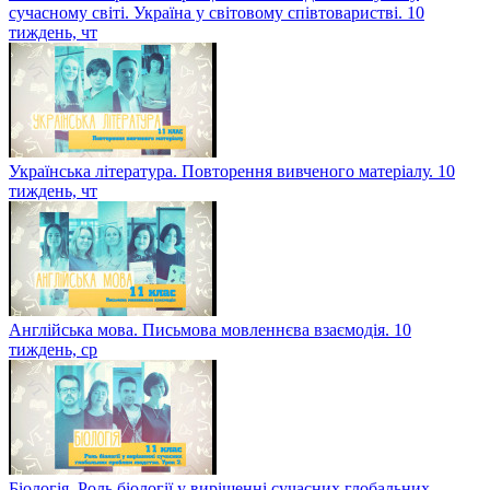
сучасному світі. Україна у світовому співтоваристві. 10
тиждень, чт
Українська література. Повторення вивченого матеріалу. 10
тиждень, чт
Англійська мова. Письмова мовленнєва взаємодія. 10
тиждень, ср
Біологія. Роль біології у вирішенні сучасних глобальних