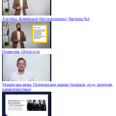
Алгебра. Комбінації (без повторень). Частина №1
Геометрія. Об'єм кулі
Українська мова. Оцінювальні жанри (похвала, осуд, рецензія,
характеристика)