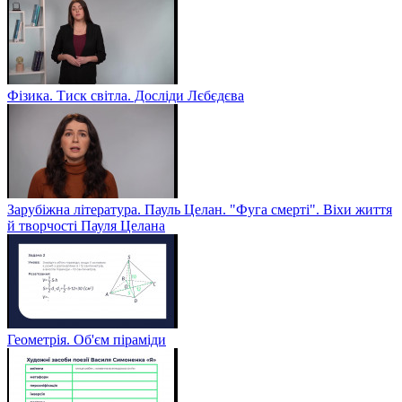
Фізика. Тиск світла. Досліди Лєбєдєва
Зарубіжна література. Пауль Целан. "Фуга смерті". Віхи життя
й творчості Пауля Целана
Геометрія. Об'єм піраміди