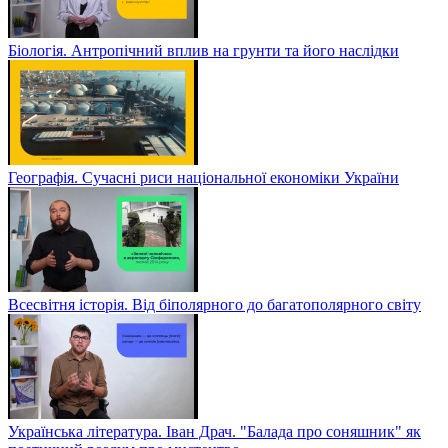
Біологія. Антропічний вплив на грунти та його наслідки
Географія. Сучасні риси національної економіки України
Всесвітня історія. Від біполярного до багатополярного світу
Українська література. Іван Драч. "Балада про соняшник" як