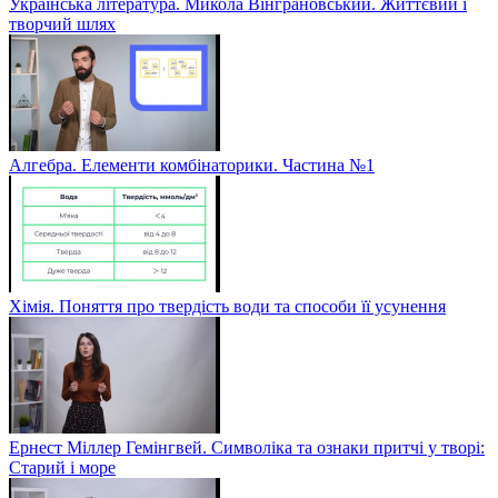
Українська література. Микола Вінграновський. Життєвий і
творчий шлях
Алгебра. Елементи комбінаторики. Частина №1
Хімія. Поняття про твердість води та способи її усунення
Ернест Міллер Гемінгвей. Символіка та ознаки притчі у творі:
Старий і море