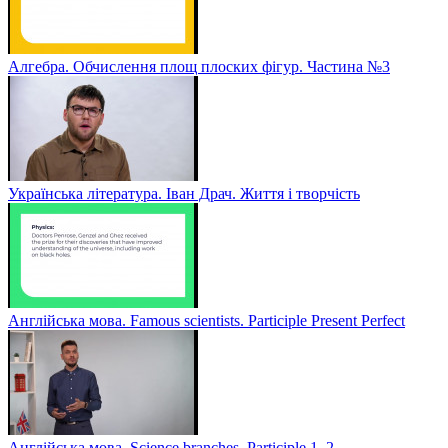
Алгебра. Обчислення площ плоских фігур. Частина №3
Українська література. Іван Драч. Життя і творчість
Англійська мова. Famous scientists. Participle Present Perfect
Англійська мова. Sсience branches. Participle 1, 2