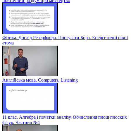
поетичний роздум про мистецтво
Фізика. Дослід Резерфорда. Постулати Бора. Енергетичні рівні
атома
Англійська мова. Computers. Listening
11 клас. Алгебра і початки аналізу. Обчислення площ плоских
фігур. Частина №4