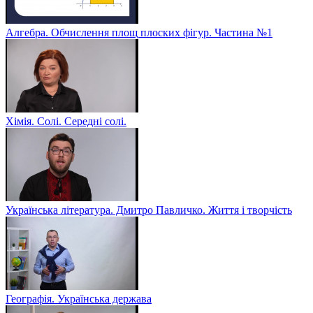
Алгебра. Обчислення площ плоских фігур. Частина №1
Хімія. Солі. Середні солі.
Українська література. Дмитро Павличко. Життя і творчість
Географія. Українська держава