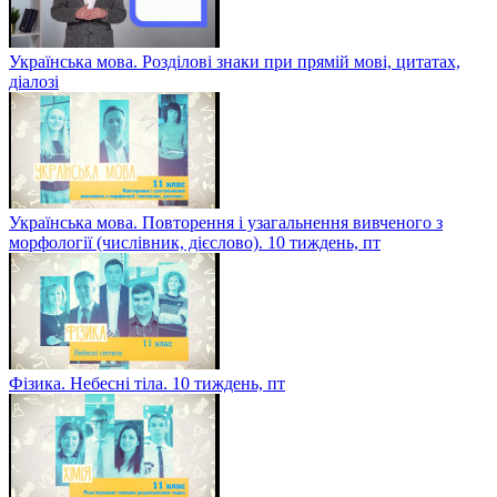
Українська мова. Розділові знаки при прямій мові, цитатах,
діалозі
Українська мова. Повторення і узагальнення вивченого з
морфології (числівник, дієслово). 10 тиждень, пт
Фізика. Небесні тіла. 10 тиждень, пт