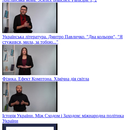
Українська література. Дмитро Павличко. "Два кольори", "Я
стужився, мила, за тобою..."
Фізика. Ефект Комптона. Хімічна дія світла
Історія України. Між Сходом і Заходом: міжнародна політика
України