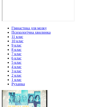
Гімнастика для мозку
Психологічна хвилинка
11 клас
10 клас
9 клас
8 клас
7 клас
6 клас
5 клас
4 клас
3 клас
2 клас
1 клас
Руханка