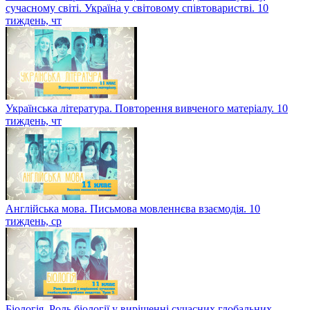
сучасному світі. Україна у світовому співтоваристві. 10
тиждень, чт
Українська література. Повторення вивченого матеріалу. 10
тиждень, чт
Англійська мова. Письмова мовленнєва взаємодія. 10
тиждень, ср
Біологія. Роль біології у вирішенні сучасних глобальних