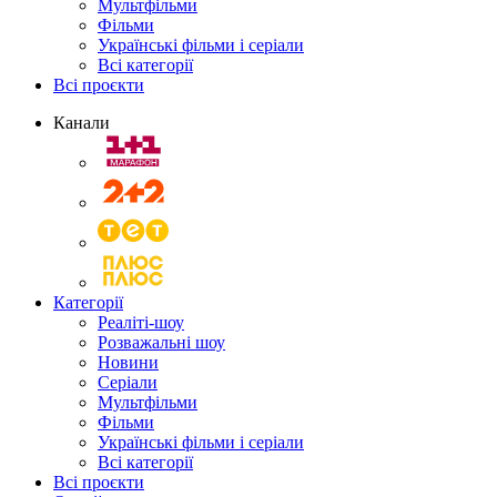
Мультфільми
Фільми
Українські фільми і серіали
Всі категорії
Всі проєкти
Канали
Категорії
Реаліті-шоу
Розважальні шоу
Новини
Серіали
Мультфільми
Фільми
Українські фільми і серіали
Всі категорії
Всі проєкти