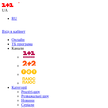
UA
RU
Вхід в кабінет
Онлайн
ТБ програма
Канали
Категорії
Реаліті-шоу
Розважальні шоу
Новини
Серіали