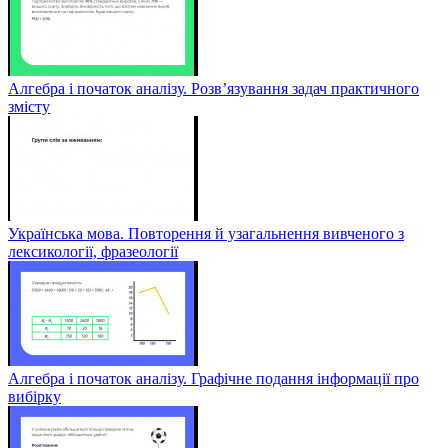
Алгебра і початок аналізу. Розв’язування задач практичного
змісту
Українська мова. Повторення й узагальнення вивченого з
лексикології, фразеології
Алгебра і початок аналізу. Графічне подання інформації про
вибірку