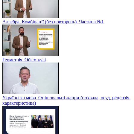
Алгебра. Комбінації (без повторень). Частина №1
Геометрія. Об'єм кулі
Українська мова. Оцінювальні жанри (похвала, осуд, рецензія,
характеристика)