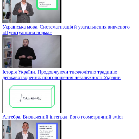
Українська мова. Систематизація й узагальнення вивченого
«Пунктуаційна норма»
Історія України. Продовжуючи тисячолітню традицію
державотворення: проголошення незалежності України
Алгебра. Визначений інтеграл, його геометричний зміст