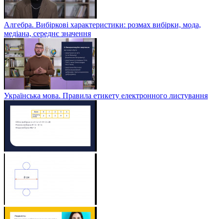
Алгебра. Вибіркові характеристики: розмах вибірки, мода,
медіана, середнє значення
Українська мова. Правила етикету електронного листування