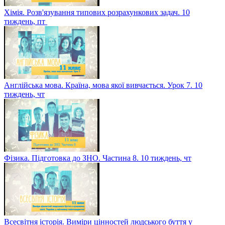
Хімія. Розв'язування типових розрахункових задач. 10
тиждень, пт
Англійська мова. Країна, мова якої вивчається. Урок 7. 10
тиждень, чт
Фізика. Підготовка до ЗНО. Частина 8. 10 тиждень, чт
Всесвітня історія. Виміри цінностей людського буття у